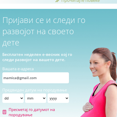
Прочитајте повеќе
Пријави се и следи го
развојот на своето
дете
Бесплатен неделен е-весник кој го
следи развојот на вашето дете.
Вашата е-адреса
Предвиден датум на породување
Пресметај го датумот на
породување