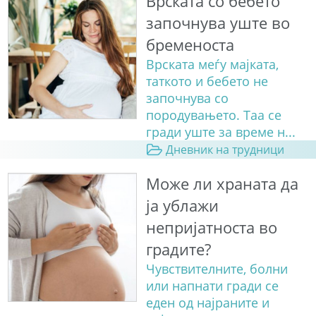
Врската со бебето
започнува уште во
бременоста
Врската меѓу мајката,
таткото и бебето не
започнува со
породувањето. Таа се
гради уште за време н...
Дневник на трудници
Може ли храната да
ја ублажи
непријатноста во
градите?
Чувствителните, болни
или напнати гради се
еден од најраните и