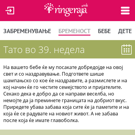
ЗАБРЕМЕНУВАЊЕ
БРЕМЕНОСТ
БЕБЕ
ДЕТЕ
Тато во 39. недела
На вашето бебе ќе му посакате добредојде на овој
свет и со наздравување. Подгответе шише
шампањско со кое ќе наздравите, а размислете и на
кој начин ќе го честите семејството и пријателите.
Секако дека е добро да се направи веселба, но
немојте да ја преминете границата на добриот вкус.
Приредете убава забава која сите ќе ја паметите и на
која ќе се радувате на новиот живот. А не забава
после која ќе имате главоболка.