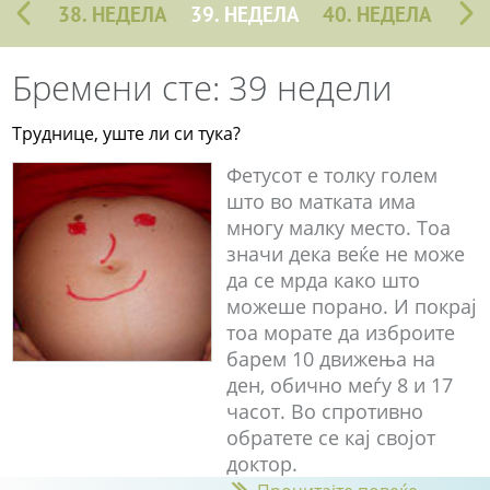
38. НЕДЕЛА
39. НЕДЕЛА
40. НЕДЕЛА
Бремени сте: 39 недели
Труднице, уште ли си тука?
Фетусот е толку голем
што во матката има
многу малку место. Тоа
значи дека веќе не може
да се мрда како што
можеше порано. И покрај
тоа морате да изброите
барем 10 движења на
ден, обично меѓу 8 и 17
часот. Во спротивно
обратете се кај својот
доктор.