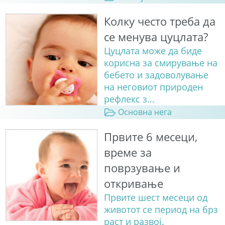
Колку често треба да
се менува цуцлата?
Цуцлата може да биде
корисна за смирување на
бебето и задоволување
на неговиот природен
рефлекс з...
Основна нега
Првите 6 месеци,
време за
поврзување и
откривање
Првите шест месеци од
животот се период на брз
раст и развој.