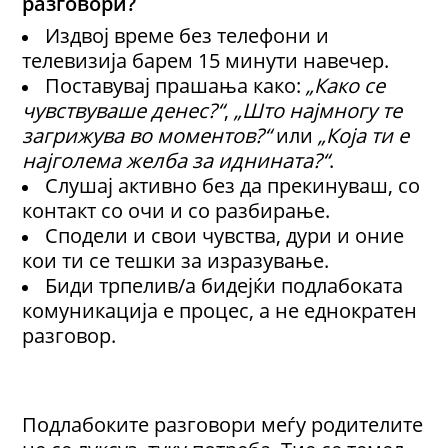
разговори?
Издвој време без телефони и
телевизија барем 15 минути навечер.
Поставувај прашања како:
„Како се
чувствуваше денес?“
,
„Што најмногу те
загрижува во моментов?“
или
„Која ти е
најголема желба за иднината?“
.
Слушај активно без да прекинуваш, со
контакт со очи и со разбирање.
Сподели и свои чувства, дури и оние
кои ти се тешки за изразување.
Биди трпелив/а бидејќи подлабоката
комуникација е процес, а не еднократен
разговор.
Подлабоките разговори меѓу родителите