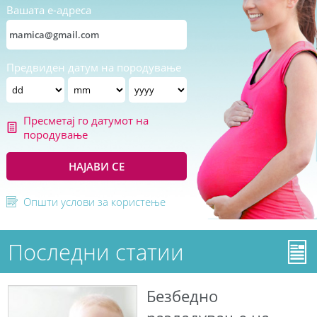
Вашата е-адреса
Предвиден датум на породување
Пресметај го датумот на
породување
НАЈАВИ СЕ
Општи услови за користење
Последни статии
Безбедно