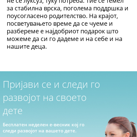
не се луксуз, туку потреба. Тие се темел
за стабилна врска, поголема поддршка и
поусогласено родителство. На крајот,
посветувањето време да се чуеме и
разбереме е најдобриот подарок што
можеме да си го дадеме и на себе и на
нашите деца.
Пријави се и следи го
развојот на своето
дете
Бесплатен неделен е-весник кој го
следи развојот на вашето дете.