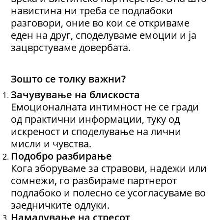
навистина ни треба се подлабоки
разговори, оние во кои се откриваме
еден на друг, споделуваме емоции и ја
зацврстуваме довербата.
Зошто се толку важни?
Зачувување на блискоста
Емоционалната интимност не се гради
од практични информации, туку од
искреност и споделување на лични
мисли и чувства.
Подобро разбирање
Кога зборуваме за стравови, надежи или
сомнежи, го разбираме партнерот
подлабоко и полесно се усогласуваме во
заедничките одлуки.
Намалување на стресот