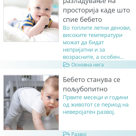
разладување на
просторија каде што
спие бебето
Во топлите летни денови,
високите температури
можат да бидат
непријатни и за
возрасните, а особен...
Основна нега
Бебето станува сe
пољубопитно
Првите месеци и години
од животот се период на
неверојатен развој.
Развој