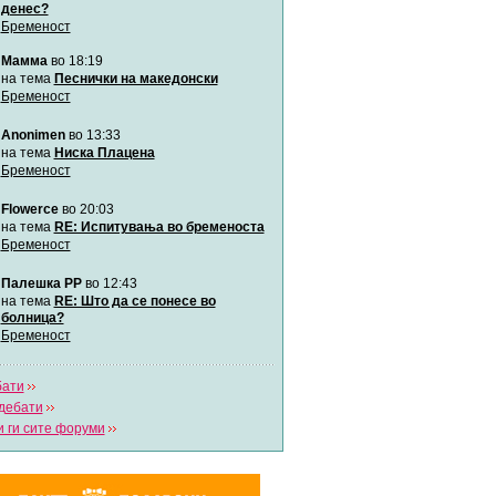
денес?
Бременост
Мими
Мамма
во 18:19
Автор:
Милен4е
на тема
Песнички на македонски
Бременост
забава Бремените
Anonimen
во 13:33
Автор:
bobik
на тема
Ниска Плацена
Бременост
Цааци
Flowerce
во 20:03
Автор:
Цааци
на тема
RE: Испитувања во бременоста
Бременост
Mimi
Палешка РР
во 12:43
Автор:
Miimii
на тема
RE: Што да се понесе во
болница?
Бременост
Напиши свој дневник
Погледни ги сите дневници
бати
дебати
 ги сите форуми