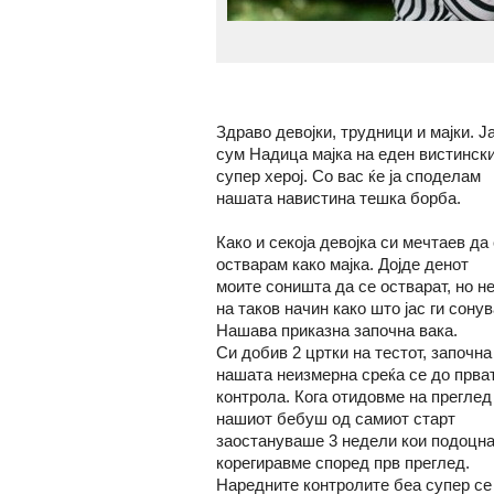
Здраво девојки, трудници и мајки. Ј
сум Надица мајка на еден вистинск
супер херој. Со вас ќе ја споделам
нашата навистина тешка борба.
Како и секоја девојка си мечтаев да
остварам како мајка. Дојде денот
моите соништа да се остварат, но н
на таков начин како што јас ги сонув
Нашава приказна започна вака.
Си добив 2 цртки на тестот, започна
нашата неизмерна среќа се до прва
контрола. Кога отидовме на преглед
нашиот бебуш од самиот старт
заостануваше 3 недели кои подоцна
корегиравме според прв преглед.
Наредните контролите беа супер се