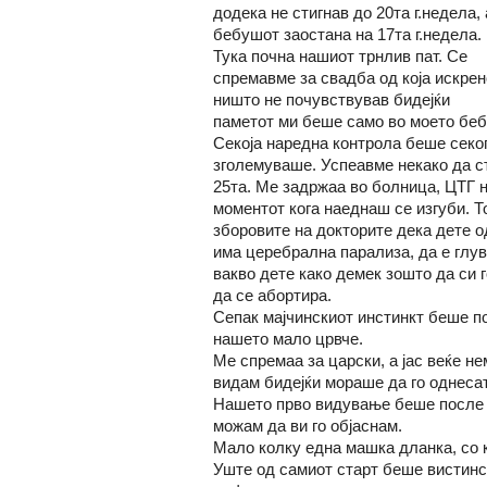
додека не стигнав до 20та г.недела, 
бебушот заостана на 17та г.недела.
Тука почна нашиот трнлив пат. Се
спремавме за свадба од која искрен
ништо не почувствував бидејќи
паметот ми беше само во моето беб
Секоја наредна контрола беше секог
зголемуваше. Успеавме некако да с
25та. Ме задржаа во болница, ЦТГ н
моментот кога наеднаш се изгуби. То
зборовите на докторите дека дете о
има церебрална парализа, да е глув
вакво дете како демек зошто да си 
да се абортира.
Сепак мајчинскиот инстинкт беше п
нашето мало црвче.
Ме спремаа за царски, а јас веќе не
видам бидејќи мораше да го однесат
Нашето прво видување беше после 2
можам да ви го објаснам.
Мало колку една машка дланка, со к
Уште од самиот старт беше вистинс