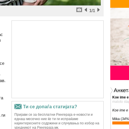
1
/1
ас
и
 се
е
ав.
Анкет
та
Koe ime e
maloto sta
Koe ime e
 ги
Mika (
34%