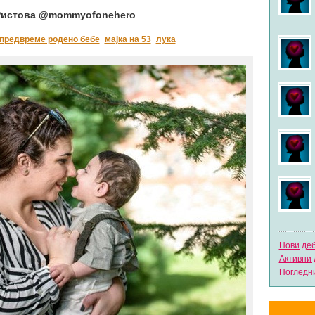
 Ристова @mommyofonehero
предвреме родено бебе
мајка на 53
лука
Нови де
Активни 
Погледни