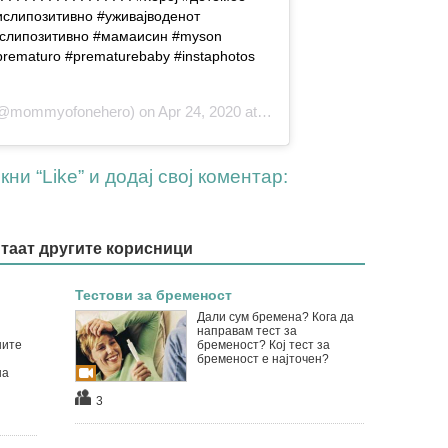
ислипозитивно #уживајводенот
слипозитивно #мамаисин #myson
rematuro #prematurebaby #instaphotos
mommyofonehero) on Apr 24, 2020 at 10:42am PDT
ни “Like” и додај свој коментар:
итаат другите корисници
Тестови за бременост
Дали сум бремена? Кога да
направам тест за
ните
бременост? Кој тест за
бременост е најточен?
на
3