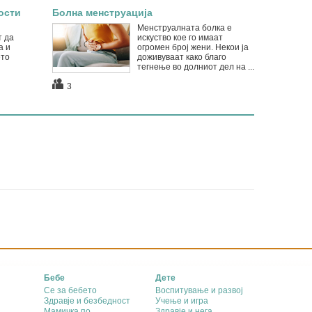
ости
Болна менструација
Менструалната болка е
т да
искуство кое го имаат
а и
огромен број жени. Некои ја
ето
доживуваат како благо
тегнење во долниот дел на ...
3
Бебе
Дете
Се за бебето
Воспитување и развој
Здравје и безбедност
Учење и игра
Мамичка по
Здравје и нега