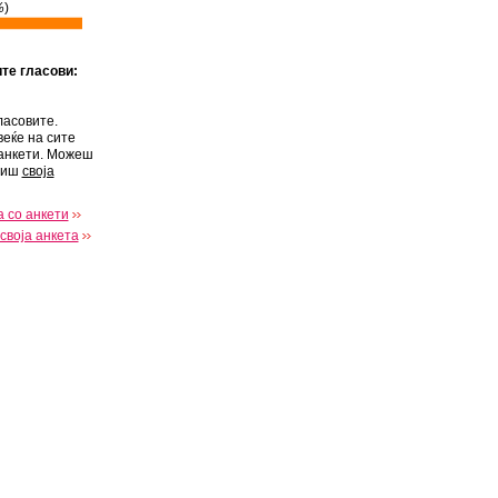
%
)
ите гласови:
ласовите.
веќе на сите
анкети. Можеш
виш
своја
 со анкети
своја анкета