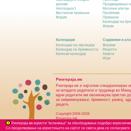
денови
Предвидување н
Неплодност
Матични клетки
Вистински приказни
Проблеми
Форум
Приказни
Календар на бр
Форум
Календари
Содржини и ала
Календар на овулација
Форуми
Календар на бременоста
Рецепти
Кинески календар
Анкети
Игри
Рингераја.мк
Рингераја.мк е најголем специјализиран 
за младите родители и трудници во Макед
идни родители им овозможува пристап д
за забременување, бременост, развој, зд
децата.
Copyright 2009-2026
Ringeraja.mk
Рингераја.мк користи "колачиња" за обезбедување подобро корисничко
Со продолжување на користењето на сајтот се смета дека се согласувате