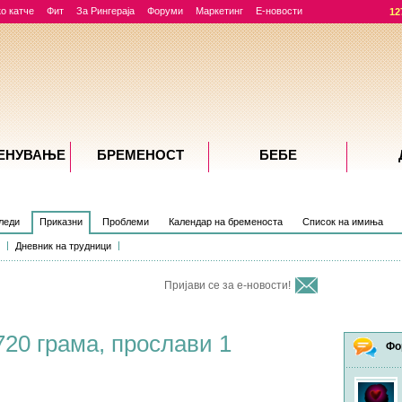
о катче
Фит
За Рингераја
Форуми
Маркетинг
Е-новости
12
ЕНУВАЊE
БРЕМЕНОСТ
БЕБЕ
леди
Приказни
Проблеми
Календар на бременоста
Список на имиња
Дневник на трудници
Пријави се за е-новости!
720 грама, прослави 1
Фо