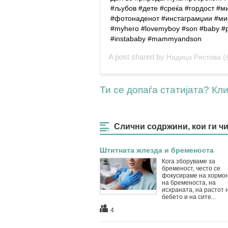
#љубов #дете #среќа #гордост #м
#фотонаденот #инстаграмџии #ми
#myhero #lovemyboy #son #baby #p
#instababy #mammyandson
A post shared by
(@
Надица Ристова
Ти се допаѓа статијата? Клик
Слични содржини, кои ги ч
Штитната жлезда и бременоста
Кога зборуваме за
бременост, често се
фокусираме на хормо
на бременоста, на
исхраната, на растот 
бебето и на сите...
4