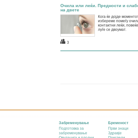
Очила или леќи. Предности и слаб
на двете
Кога ќе дојде моменто
избереме помеѓу очил
контактни леќи, повеќ
луѓе се двоумат.
3
Забременување
Бременост
Подготовка за
Први знаци
забременување
Здравје
Овулација и плодни
Прегледи