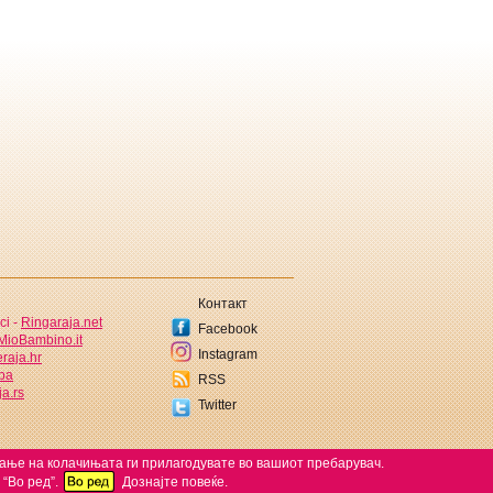
Контакт
ci -
Ringaraja.net
Facebook
MioBambino.it
Instagram
raja.hr
.ba
RSS
a.rs
Twitter
ќање на колачињата ги прилагодувате во вашиот пребарувач.
 “Во ред”.
Дознајте повеќе.