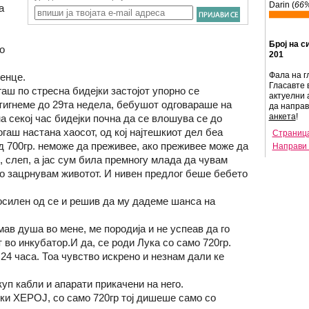
Darin (
66
а
Број на с
о
201
Фала на г
енце.
Гласавте 
аш по стресна бидејки застојот упорно се
актуелни 
тигнеме до 29та недела, бебушот одговараше на
да напра
анкета
!
а секој час бидејки почна да се влошува се до
гаш настана хаосот, од кој најтешкиот дел беа
Страница
д 700гр. неможе да преживее, ако преживее може да
Направи 
, слеп, а јас сум била премногу млада да чувам
го зацрнувам животот. И нивен предлог беше бебето
осилен од се и решив да му дадеме шанса на
мав душа во мене, ме породија и не успеав да го
 во инкубатор.И да, се роди Лука со само 720гр.
4 часа. Тоа чувство искрено и незнам дали ке
уп кабли и апарати прикачени на него.
ки ХЕРОЈ, со само 720гр тој дишеше само со