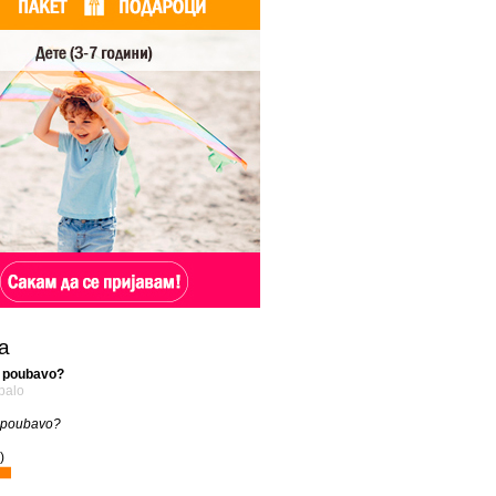
а
 poubavo?
palo
 poubavo?
)