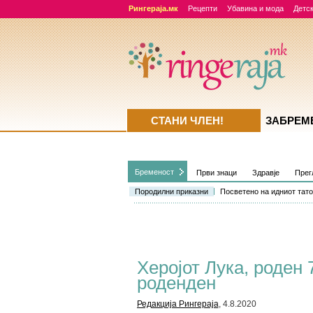
Рингераја.мк
Рецепти
Убавина и мода
Детск
СТАНИ ЧЛЕН!
ЗАБРЕМ
Бременост
Први знаци
Здравје
Прег
Породилни приказни
Посветено на идниот тато
Херојот Лука, роден 
роденден
Редакција Рингераја
, 4.8.2020