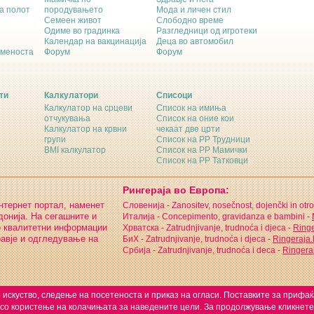
а полот
породувањето
Мода и личен стил
Семеен живот
Слободно време
Одиме во градинка
Разгледници од игротеки
Календар на вакцинација
Деца во автомобил
еменоста
Форум
Форум
ти
Калкулатори
Списоци
Калкулатор на срцеви
Список на имиња
отчукувања
Список на оние кои
Калкулатор на крвни
чекаат две црти
групи
Список на РР Трудници
BMI калкулатор
Список на РР Мамички
Список на РР Татковци
Рингераја во Европа:
интернет портал, наменет
Словенија - Zanositev, nosečnost, dojenčki in otro
онија. На сегашните и
Италија - Concepimento, gravidanza e bambini -
о квалитетни информации
Хрватска - Zatrudnjivanje, trudnoća i djeca -
Ringe
равје и одгледување на
БиХ - Zatrudnjivanje, trudnoća i djeca -
Ringeraja
Србија - Zatrudnjivanje, trudnoća i deca -
Ringeraj
 искуство, следење на посетеноста и приказ на огласи. Поставките за прифа
 со користење на колачињата за наведените цели. За продолжување кликнете