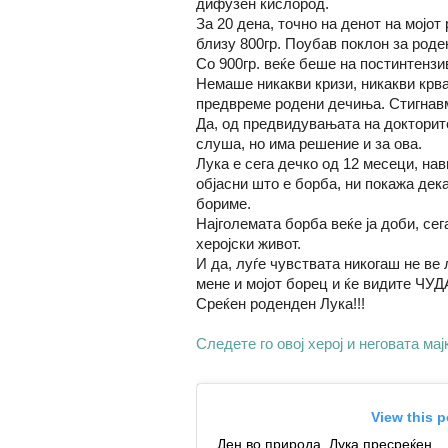
дифузен кислород.
За 20 дена, точно на денот на мојот
близу 800гр. Поубав поклон за роде
Со 900гр. веќе беше на постинтензи
Немаше никакви кризи, никакви крва
предвреме родени дечиња. Стигнавм
Да, од предвидувањата на докторите
слуша, но има решение и за ова.
Лука е сега дечко од 12 месеци, нав
објасни што е борба, ни покажа дек
бориме.
Најголемата борба веќе ја доби, сег
херојски живот.
И да, луѓе чувствата никогаш не ве 
мене и мојот борец и ќе видите Ч
Среќен роденден Лука!!!
Следете го овој херој и неговата мај
View this 
Ден во природа. Лука пресреќен. . . . . 