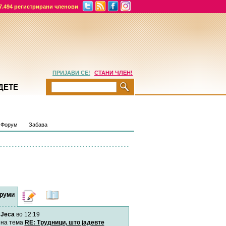
7.494 регистрирани членови
ПРИЈАВИ СЕ!
СТАНИ ЧЛЕН!
ДЕТЕ
Форум
Забава
руми
Дневници
Најнови
содржини
Jeca
во 12:19
Хепинес
Автор:
Хепинес
на тема
RE: Трудници, што јадевте