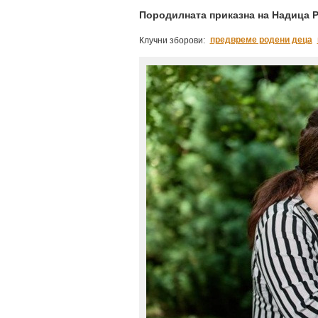
Породилната приказна на Надица
предвреме родени деца
Клучни зборови: