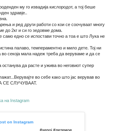
 роденден му го извадија кислородот, а тој беше
нден здравје..
вна.
рења и ред други работи со кои се соочуваат многу
е до 2кг и си го зедовме дома.
 само едно се испостави точно а тоа е што Лука не
истина палаво, темпераментно и мило дете. Тој ни
а во секоја мала надеж треба да веруваме и да се
а останува да расте и ужива во неговиот супер
лажат...Верувајте во себе како што јас верував во
УДА СЕ СЛУЧУВААТ.
ка на Instagram
post on Instagram
. . . . . . . . . . . . . . #херој #детемое