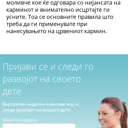
моливче кое ќе одговара со нијансата на
карминот и внимателно исцртајте ги
усните. Тоа се основните правила што
треба да ги применувате при
нанесувањето на црвениот кармин.
Пријави се и следи го
развојот на своето
дете
Бесплатен неделен е-весник кој го
следи развојот на вашето дете.
Вашата е-адреса