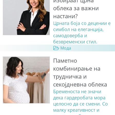
избираат црна
облека за важни
настани?
Црната боја со децении е
симбол на елеганција,
самодоверба и
безвременски стил.
Мода
Паметно
комбинирање на
трудничка и
секојдневна облека
Бременоста не значи
дека гардеробата мора
целосно да се смени. Со
малку креативност и