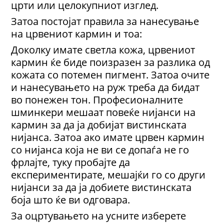
црти или целокупниот изглед.
Затоа постојат правила за нанесување
на црвениот кармин и тоа:
Доколку имате светла кожа, црвениот
кармин ќе биде поизразен за разлика од
кожата со потемен пигмент. Затоа очите
и нанесувањето на руж треба да бидат
во понежен тон. Професионалните
шминкери мешаат повеќе нијанси на
кармин за да ја добијат вистинската
нијанса. Затоа ако имате црвен кармин
со нијанса која не ви се допаѓа не го
фрлајте, туку пробајте да
експериментирате, мешајќи го со други
нијанси за да ја добиете вистинската
боја што ќе ви одговара.
За оцртувањето на усните изберете