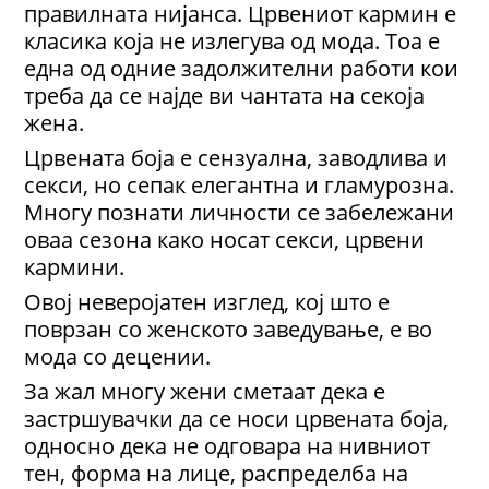
правилната нијанса. Црвениот кармин е
класика која не излегува од мода. Тоа е
една од одние задолжителни работи кои
треба да се најде ви чантата на секоја
жена.
Црвената боја е сензуална, заводлива и
секси, но сепак елегантна и гламурозна.
Многу познати личности се забележани
оваа сезона како носат секси, црвени
кармини.
Овој неверојатен изглед, кој што е
поврзан со женското заведување, е во
мода со децении.
За жал многу жени сметаат дека е
застршувачки да се носи црвената боја,
односно дека не одговара на нивниот
тен, форма на лице, распределба на