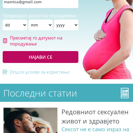
Предвиден датум на породување
Пресметај го датумот на
породување
НАЈАВИ СЕ
Општи услови за користење
Последни статии
Редовниот сексуален
живот и здравјето
Сексот не е само израз на