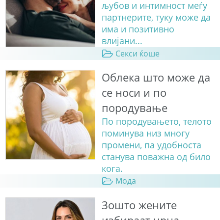
љубов и интимност меѓу
партнерите, туку може да
има и позитивно
влијани...
Секси ќоше
Облека што може да
се носи и по
породување
По породувањето, телото
поминува низ многу
промени, па удобноста
станува поважна од било
кога.
Мода
Зошто жените