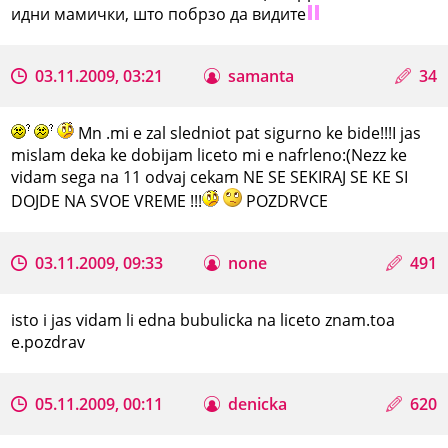
идни мамички, што побрзо да видите
03.11.2009, 03:21
samanta
34
Mn .mi e zal sledniot pat sigurno ke bide!!!I jas
mislam deka ke dobijam liceto mi e nafrleno:(Nezz ke
vidam sega na 11 odvaj cekam NE SE SEKIRAJ SE KE SI
DOJDE NA SVOE VREME !!!
POZDRVCE
03.11.2009, 09:33
none
491
isto i jas vidam li edna bubulicka na liceto znam.toa
e.pozdrav
05.11.2009, 00:11
denicka
620