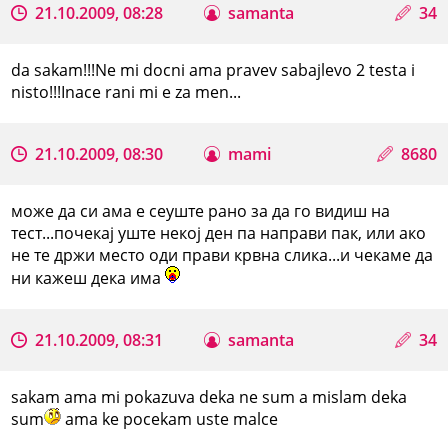
21.10.2009, 08:28
samanta
34
da sakam!!!Ne mi docni ama pravev sabajlevo 2 testa i
nisto!!!Inace rani mi e za men...
21.10.2009, 08:30
mami
8680
може да си ама е сеуште рано за да го видиш на
тест...почекај уште некој ден па направи пак, или ако
не те држи место оди прави крвна слика...и чекаме да
ни кажеш дека има
21.10.2009, 08:31
samanta
34
sakam ama mi pokazuva deka ne sum a mislam deka
sum
ama ke pocekam uste malce