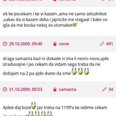
ok ke pocekam i ke vi kazam ,ama ne samo zeludnikot
,sakav da vi kazam deka i jajnicite me stegaat i kako so
igla da me bocka nekoj vo stomakot
29.10.2009, 09:40
none
491
draga samanta kazi ni dokade si ima li nesto novo,ajde
izraduvajne i jas cekam da vidam sega treba da ne
dobijam na 2 pa ajde dvete da sme
31.10.2009, 00:53
samanta
34
Ajdee daj boze
Jas treba na 11!!!Pa ke vidime cekam