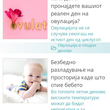
пронајдете вашиот
реален ден на
овулација?
Овулацијата не се
случува секогаш на
истиот ден од циклусот.
Овулација и плодни
денови
Безбедно
разладување на
просторија каде што
спие бебето
Во топлите летни денови,
високите температури
можат да бидат
непријатни и за