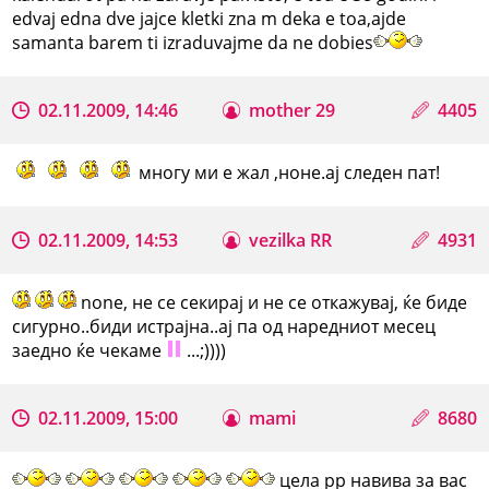
edvaj edna dve jajce kletki zna m deka e toa,ajde
samanta barem ti izraduvajme da ne dobies
02.11.2009, 14:46
mother 29
4405
многу ми е жал ,ноне.ај следен пат!
02.11.2009, 14:53
vezilka RR
4931
none, не се секирај и не се откажувај, ќе биде
сигурно..биди истрајна..ај па од наредниот месец
заедно ќе чекаме
...;))))
02.11.2009, 15:00
mami
8680
цела рр навива за вас