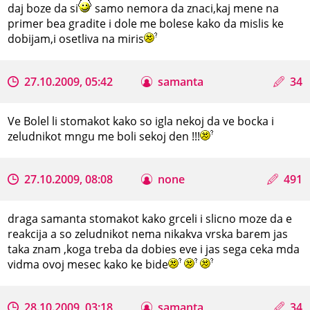
daj boze da si
samo nemora da znaci,kaj mene na
primer bea gradite i dole me bolese kako da mislis ke
dobijam,i osetliva na miris
27.10.2009, 05:42
samanta
34
Ve Bolel li stomakot kako so igla nekoj da ve bocka i
zeludnikot mngu me boli sekoj den !!!
27.10.2009, 08:08
none
491
draga samanta stomakot kako grceli i slicno moze da e
reakcija a so zeludnikot nema nikakva vrska barem jas
taka znam ,koga treba da dobies eve i jas sega ceka mda
vidma ovoj mesec kako ke bide
28.10.2009, 03:18
samanta
34