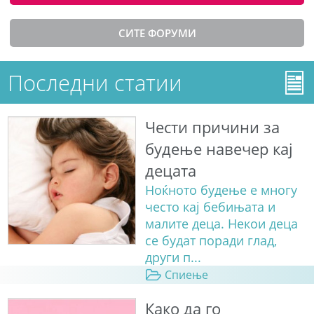
СИТЕ ФОРУМИ
Последни статии
Чести причини за
будење навечер кај
децата
Ноќното будење е многу
често кај бебињата и
малите деца. Некои деца
се будат поради глад,
други п...
Спиење
Како да го