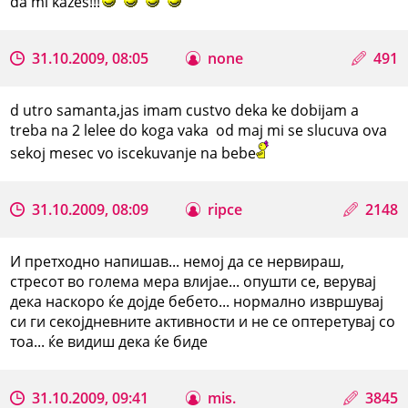
da mi kazes!!!
31.10.2009, 08:05
none
491
d utro samanta,jas imam custvo deka ke dobijam a
treba na 2 lelee do koga vaka od maj mi se slucuva ova
sekoj mesec vo iscekuvanje na bebe
31.10.2009, 08:09
ripce
2148
И претходно напишав... немој да се нервираш,
стресот во голема мера влијае... опушти се, верувај
дека наскоро ќе дојде бебето... нормално извршувај
си ги секојдневните активности и не се оптеретувај со
тоа... ќе видиш дека ќе биде
31.10.2009, 09:41
mis.
3845