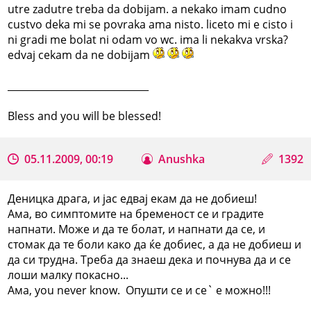
utre zadutre treba da dobijam. a nekako imam cudno
custvo deka mi se povraka ama nisto. liceto mi e cisto i
ni gradi me bolat ni odam vo wc. ima li nekakva vrska?
edvaj cekam da ne dobijam
_____________________________
Bless and you will be blessed!
05.11.2009, 00:19
Anushka
1392
Деницка драга, и јас едвај екам да не добиеш!
Ама, во симптомите на бременост се и градите
напнати. Може и да те болат, и напнати да се, и
стомак да те боли како да ќе добиес, а да не добиеш и
да си трудна. Треба да знаеш дека и почнува да и се
лоши малку покасно...
Ама, you never know. Опушти се и се` е можно!!!