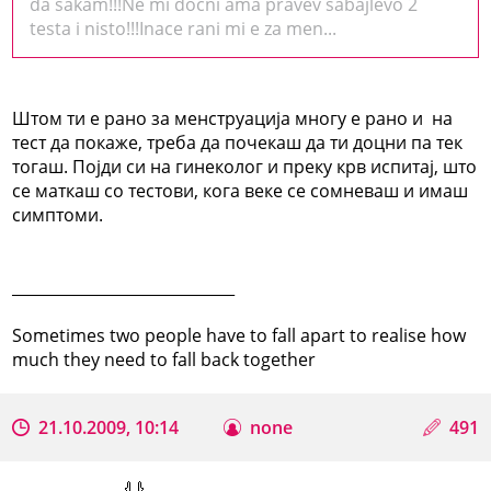
da sakam!!!Ne mi docni ama pravev sabajlevo 2
testa i nisto!!!Inace rani mi e za men...
Штом ти е рано за менструација многу е рано и на
тест да покаже, треба да почекаш да ти доцни па тек
тогаш. Појди си на гинеколог и преку крв испитај, што
се маткаш со тестови, кога веке се сомневаш и имаш
симптоми.
_____________________________
Sometimes two people have to fall apart to realise how
much they need to fall back together
21.10.2009, 10:14
none
491