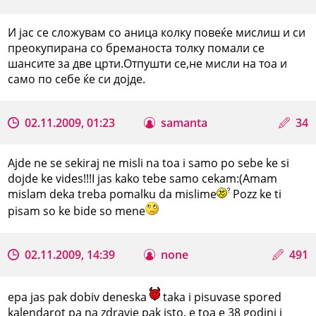
И јас се сложувам со аница колку повеќе мислиш и си
преокупирана со бреманоста толку помали се
шансите за две црти.Отпушти се,не мисли на тоа и
само по себе ќе си дојде.
02.11.2009, 01:23
samanta
34
Ajde ne se sekiraj ne misli na toa i samo po sebe ke si
dojde ke vides!!!I jas kako tebe samo cekam:(Amam
mislam deka treba pomalku da mislime
Pozz ke ti
pisam so ke bide so mene
02.11.2009, 14:39
none
491
epa jas pak dobiv deneska
taka i pisuvase spored
kalendarot pa na zdravje pak isto, e toa e 38 godini i