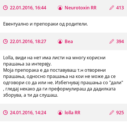
22.01.2016, 16:44
Neurotoxin RR
413
Евентуално и препораки од родители.
22.01.2016, 18:27
Bea
394
Lolla, види на нет има листи на многу корисни
прашања за интервју.
Моја препорака е да поставуваш т.н отворени
прашања, односно прашања на кои не може да се
одговори со да или не. Избегнувај прашања со "дали"
, гледај некако да ги преформулираш да дадилката
зборува, а ти да слушаш.
24.01.2016, 14:24
lolla RR
925