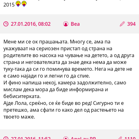
2015
27.01.2016, 08:02
Bea
394
Мене ми се ок прашањата. Многу се, ама па
укажуваат на сериозен пристап од страна на
родителите во насока на чување на детето, а од друга
страна и негователката да знае дека нема да може
туку-така да си го поминува времето. Нега на дете не
е само најади го и легни го да спие.
И фино напиша некој, камера задолжително, само
мислам дека мора да биде информирана и
бебиситерката.
Ајде Лола, среќно, се ќе биде во ред! Сигурно ти е
претешко, ама сфати го како дел од растењето на
твоето маже.
27.01.2016, 11:52
AneLav RR
1110