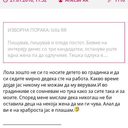
ИЗВОРНА ПОРАКА: lolla RR
Пишував, пишував и отиде постот. Бевме на
интервју денес со три кандидатки, останува уште
една жена па да одлучиме. Тешка одлука е....
Лола зошто не си го носите детето во градинка и да
си седите мирно дедека сте на работа. Какво време
дојде јас никому не можам да му верувам.И во
градинкиве се сомневам но тука како за сите така и за
моите. Според мене мислам дека никогаш не би
оставила деца на некоја жена да ми ги чува. Алал да
ви е на храброста јас е плашам.
_____________________________