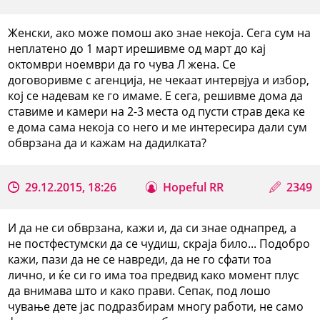
Женски, ако може помош ако знае некоја. Сега сум на
неплатено до 1 март ирешивме од март до кај
октомври ноември да го чува Л жена. Се
договоривме с агенција, не чекаат интервјуа и избор,
кој се надевам ке го имаме. Е сега, решивме дома да
ставиме и камери на 2-3 места од пусти страв дека ке
е дома сама некоја со него и ме интересира дали сум
обврзана да и кажам на дадилката?
29.12.2015, 18:26
Hopeful RR
2349
И да не си обврзана, кажи и, да си знае однапред, а
не постфестумски да се чудиш, скраја било... Подобро
кажи, пази да не се навреди, да не го сфати тоа
лично, и ќе си го има тоа предвид како момент плус
да внимава што и како прави. Сепак, под лошо
чување дете јас подразбирам многу работи, не само