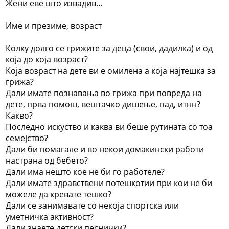
Жени еве што извадив...
Име и презиме, возраст
Колку долго се грижите за деца (свои, дадилка) и од
која до која возраст?
Која возраст на дете ви е омилена а која најтешка за
грижа?
Дали имате познавања во грижа при повреда на
дете, прва помош, вештачко дишење, пад, итнн?
Какво?
Последно искуство и каква ви беше рутината со тоа
семејство?
Дали би помагале и во некои домакински работи
настрана од бебето?
Дали има нешто кое не би го работеле?
Дали имате здравствени потешкотии при кои не би
можеле да кревате тешко?
Дали се занимавате со некоја спортска или
уметничка активност?
Дали знаете детски песнички?