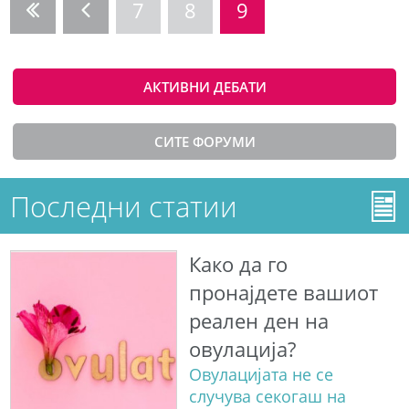
7
8
9
АКТИВНИ ДЕБАТИ
СИТЕ ФОРУМИ
Последни статии
Како да го
пронајдете вашиот
реален ден на
овулација?
Овулацијата не се
случува секогаш на