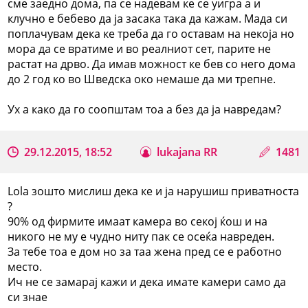
сме заедно дома, па се надевам ке се уигра а и
клучно е бебево да ја засака така да кажам. Мада си
поплачувам дека ке треба да го оставам на некоја но
мора да се вратиме и во реалниот сет, парите не
растат на дрво. Да имав можност ке бев со него дома
до 2 год ко во Шведска око немаше да ми трепне.
Ух а како да го соопштам тоа а без да ја навредам?
29.12.2015, 18:52
lukajana RR
1481
Lola зошто мислиш дека ке и ја нарушиш приватноста
?
90% од фирмите имаат камера во секој ќош и на
никого не му е чудно ниту пак се осеќа навреден.
За тебе тоа е дом но за таа жена пред се е работно
место.
Ич не се замарај кажи и дека имате камери само да
си знае