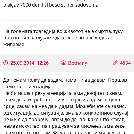
plakjav 7000 den,i si bese super zadovolna
_____________________________
Најголемата трагедија во животот не е смртта, туку
она што дозволуваме да згасне во нас додека
живееме.
25.09.2014, 12:26
Bethany
4534
Да немам толку да дадам, нема ни да давам. Прашав
само за ориентација.
Не би ишла преку агенцијата, ама девојче го знам,
знам дека и требат пари и ако јас и дадам со цело
срце, сакам на неа да и дадам. Можеби ете се зависи
од ситуација до ситуација, ама во конкретниов случај
не ми е да прорачунавам до денар. Како што кажав,
немав искуство, па прашувам за мислења, ама веќе
знам што ќе правам. Фала за споделени мислења. :)