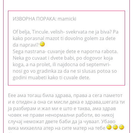
ИЗВОРНА ПОРАКА: mamicki
Of belja, Tincule. velish- svekrvata ne ja biva? Pa
kako porasnal mazot ti dovolno golem za dete
da napravi?
Sega nastrana- cuvanje dete e naporna rabota.
Neka go cuvaat i dvete babi, po dogovor koja
koga, a na prolet, ili najdocna od septemvri-
nosi go vo gradinka za da ne si slusas potoa so
godini muabeti kako ti cuvale dete.
Еее ама тогаш била здрава, права а сега паметот
и е отиден а она си мисли дека е здрава,шегата ти
ја разбирам и жал ми е што е таква, ама здрав
човек не прави ненормални работи, во никој
случај неможат двете баби да ја чуваат. Убаво
вика михаелла атер на сите матер на тебе