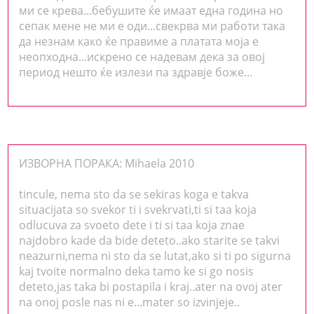
ми се крева...бебушите ќе имаат една година но
сепак мене не ми е оди...свекрва ми работи така
да незнам како ќе правиме а платата моја е
неопходна...искрено се надевам дека за овој
период нешто ќе излези па здравје боже...
ИЗВОРНА ПОРАКА: Mihaela 2010
tincule, nema sto da se sekiras koga e takva
situacijata so svekor ti i svekrvati,ti si taa koja
odlucuva za svoeto dete i ti si taa koja znae
najdobro kade da bide deteto..ako starite se takvi
neazurni,nema ni sto da se lutat,ako si ti po sigurna
kaj tvoite normalno deka tamo ke si go nosis
deteto,jas taka bi postapila i kraj..ater na ovoj ater
na onoj posle nas ni e...mater so izvinjeje..