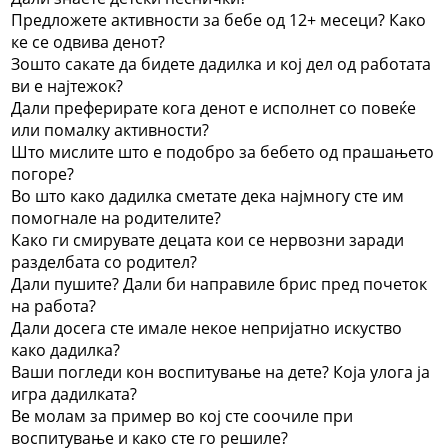
Предложете активности за бебе од 12+ месеци? Како
ке се одвива денот?
Зошто сакате да бидете дадилка и кој дел од работата
ви е најтежок?
Дали преферирате кога денот е исполнет со повеќе
или помалку активности?
Што мислите што е подобро за бебето од прашањето
погоре?
Во што како дадилка сметате дека најмногу сте им
помогнале на родителите?
Како ги смирувате децата кои се нервозни заради
разделбата со родител?
Дали пушите? Дали би направиле брис пред почеток
на работа?
Дали досега сте имале некое непријатно искуство
како дадилка?
Ваши погледи кон воспитување на дете? Која улога ја
игра дадилката?
Ве молам за пример во кој сте соочиле при
воспитување и како сте го решиле?