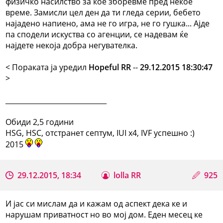
физичко насилство за кое зборевме пред некое
време. Замисли цел ден да ти гледа серии, бебето
најадено напиено, ама не го игра, не го гушка... Ајде
па сподели искуства со агенции, се надевам ќе
најдете некоја добра негувателка.
< Поракaта ја уредил
Hopeful RR
--
29.12.2015 18:30:47
>
_____________________________
Обиди 2,5 години
HSG, HSC, отстранет септум, IUI x4, IVF успешно :)
2015
29.12.2015, 18:34
lolla RR
925
И јас си мислам да и кажам од аспект дека ке и
нарушам приватност но во мој дом. Еден месец ке