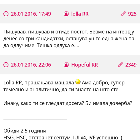
26.01.2016, 17:49
lolla RR
925
Пишував, пишував и отиде постот. Бевме на интервју
денес со три кандидатки, останува уште една жена па
да одлучиме. Тешка одлука е....
26.01.2016, 22:06
Hopeful RR
2349
Lolla RR, прашањава машала
Ама добро, супер
темелно и аналитично, да си знаете на што сте.
Инаку, како ти се гледаат досега? Би имала доверба?
_____________________________
Обиди 2,5 години
HSG, HSC, отстранет септум, IUI x4, IVF успешно :)