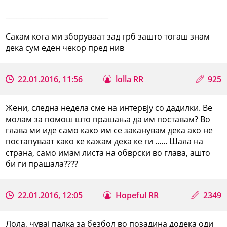
_____________________________
Сакам кога ми зборуваат зад грб зашто тогаш знам
дека сум еден чекор пред нив
22.01.2016, 11:56
lolla RR
925
Жени, следна недела сме на интервју со дадилки. Ве
молам за помош што прашања да им поставам? Во
глава ми иде само како им се заканувам дека ако не
постапуваат како ке кажам дека ке ги ...... Шала на
страна, само имам листа на обврски во глава, ашто
би ги прашала????
22.01.2016, 12:05
Hopeful RR
2349
Лола, чувај палка за безбол во позадина додека оди