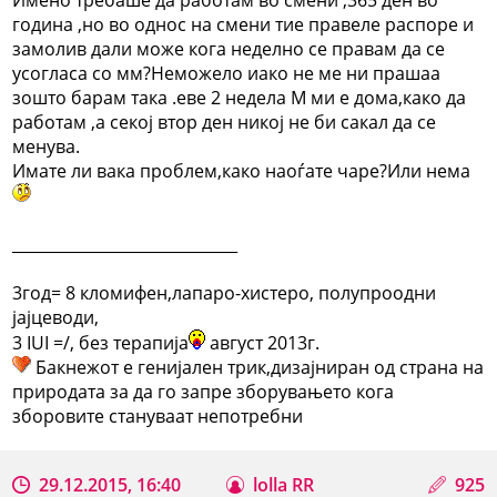
година ,но во однос на смени тие правеле распоре и
замолив дали може кога неделно се правам да се
усогласа со мм?Неможело иако не ме ни прашаа
зошто барам така .еве 2 недела М ми е дома,како да
работам ,а секој втор ден никој не би сакал да се
менува.
Имате ли вака проблем,како наоѓате чаре?Или нема
_____________________________
3год= 8 кломифен,лапаро-хистеро, полупроодни
јајцеводи,
3 IUI =/, без терапија
август 2013г.
Бакнежот е генијален трик,дизајниран од страна на
природата за да го запре зборувањето кога
зборовите стануваат непотребни
29.12.2015, 16:40
lolla RR
925