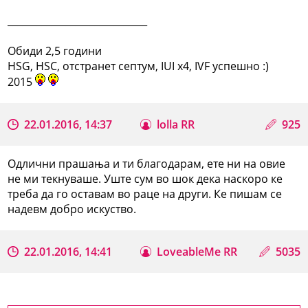
_____________________________
Обиди 2,5 години
HSG, HSC, отстранет септум, IUI x4, IVF успешно :)
2015
22.01.2016, 14:37
lolla RR
925
Одлични прашања и ти благодарам, ете ни на овие
не ми текнуваше. Уште сум во шок дека наскоро ке
треба да го оставам во раце на други. Ке пишам се
надевм добро искуство.
22.01.2016, 14:41
LoveableMe RR
5035