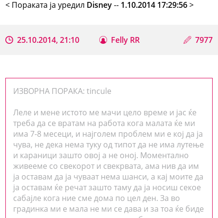
< Поракaта ја уредил
Disney
--
1.10.2014 17:29:56
>
25.10.2014, 21:10
Felly RR
7977
ИЗВОРНА ПОРАКА: tincule
Леле и мене истото ме мачи цело време и јас ќе
треба да се вратам на работа кога малата ќе ми
има 7-8 месеци, и најголем проблем ми е кој да ја
чува, не дека нема туку од типот да не има лутење
и караници зашто овој а не оној. Моментално
живееме со свекорот и свекрвата, ама нив да им
ја оставам да ја чуваат нема шанси, а кај моите да
ја оставам ќе речат зашто таму да ја носиш секое
сабајле кога ние сме дома по цел ден. За во
градинка ми е мала не ми се дава и за тоа ќе биде