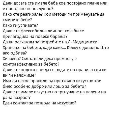
Дали досега сте имале бебе кое постојано плаче или
е постојано непослушно?
Како сте реагирале? Кои методи ги применувате да
смирите бебе?
Како ги успивате?
Дали сте флексибилна личност која би се
прилагодила на повеќе барања?
Да ви раскажам за потребите на Л. Медицински....
Хранење на бебето, каде како.... Колку е доволно Што
ако одбива?
Хигиена? Сметате ли дека премногу е
контраефективно за бебето?
Дали сте подготвени да се водите по правила кои ке
ви ги наложиме?
Има ли некое правило од претходно искуство кое
било особено добро или лошо за бебето?
Дали сте имале искуство во тргнување на пелени на
рана возраст?
Еден контакт за потврда на искуство?