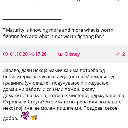
_____________________________
" Maturity is knowing more and more what is worth
fighting for, and what is not worth fighting for."
01.10.2014, 17:26
Disney
2
Здраво, дали некоја мамичка има потреба од
бебиситерка за чување деца (носење/ земање од
градинка (училиште), подучување и пишување
домашни работи и сл.) или помош околу
домаќинство (кујна, готвење, чистење, одржување) во
Охрид или Струга? Ако имате потреба или познавате
некој кој има, ве молам пишете ми. Поздрав, секое
добро...