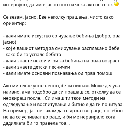
интервјуто, да им е јасно што ги чека ако не се ок
Се зезам, јасно. Еве неколку прашања, чисто како
ориентир:
- дали имате искуство со чување бебиња (добро, ова
јасно)
- кој е вашиот метод за смирување расплакано бебе
- како би го успале бебето
- дали знаете некои игри за бебиња на оваа возраст
- дали знаете детски песнички
- дали имате основни познавања од прва помош
Ако ми текне уште нешто, ќе ти пишам. Може делува
наивно, ама подобро да си прашаш се, отколку да се
нервираш после... Си имаш ти твои методи на
одгледување и воспитување и битно е да ги почитува.
На пример, јас не сакам да се држат во раце, посебно
не да се успиваат во раце, и би ме нервирало кога
дадилката би го правела тоа...