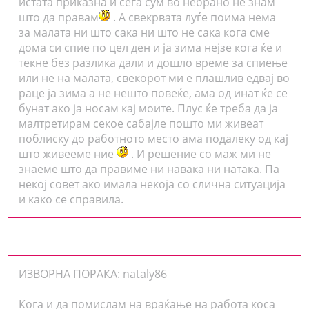
истата приказна и сега сум во небрано не знам
што да правам
. А свекрвата луѓе поима нема
за малата ни што сака ни што не сака кога сме
дома си спие по цел ден и ја зима нејзе кога ќе и
текне без разлика дали и дошло време за спиење
или не на малата, свекорот ми е плашлив едвај во
раце ја зима а не нешто повеќе, ама од инат ќе се
бунат ако ја носам кај моите. Плус ќе треба да ја
малтретирам секое сабајле пошто ми живеат
поблиску до работното место ама подалеку од кај
што живееме ние
. И решение со маж ми не
знаеме што да правиме ни навака ни натака. Па
некој совет ако имала некоја со слична ситуација
и како се справила.
ИЗВОРНА ПОРАКА: nataly86
Кога и да помислам на враќање на работа коса