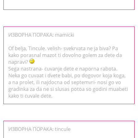
ИЗВОРНА ПОРАКА: mamicki
Of belja, Tincule. velish- svekrvata ne ja biva? Pa
kako porasnal mazot ti dovolno golem za dete da
napravi?
Sega nastrana- cuvanje dete e naporna rabota.
Neka go cuvaat i dvete babi, po dogovor koja koga,
a na prolet, ili najdocna od septemvri- nosi go vo
gradinka za da ne si slusas potoa so godini muabeti
kako ti cuvale dete.
ИЗВОРНА ПОРАКА: tincule