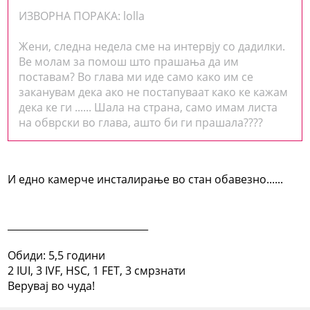
ИЗВОРНА ПОРАКА: lolla
Жени, следна недела сме на интервју со дадилки.
Ве молам за помош што прашања да им
поставам? Во глава ми иде само како им се
заканувам дека ако не постапуваат како ке кажам
дека ке ги ...... Шала на страна, само имам листа
на обврски во глава, ашто би ги прашала????
И едно камерче инсталирање во стан обавезно......
_____________________________
Обиди: 5,5 години
2 IUI, 3 IVF, HSC, 1 FET, 3 смрзнати
Верувај во чуда!