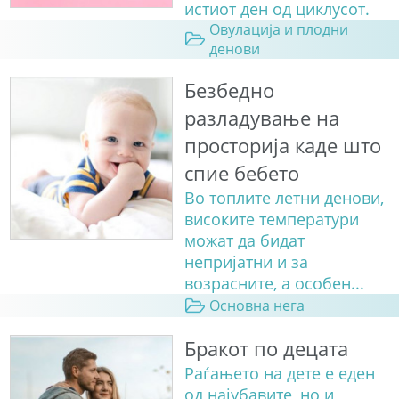
истиот ден од циклусот.
Овулација и плодни
денови
Безбедно
разладување на
просторија каде што
спие бебето
Во топлите летни денови,
високите температури
можат да бидат
непријатни и за
возрасните, а особен...
Основна нега
Бракот по децата
Раѓањето на дете е еден
од најубавите, но и