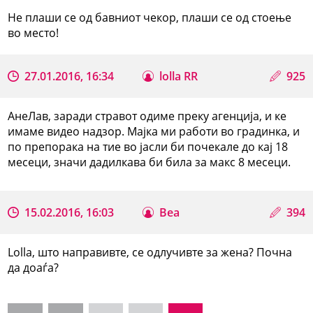
Не плаши се од бавниот чекор, плаши се од стоење
во место!
27.01.2016, 16:34
lolla RR
925
АнеЛав, заради стравот одиме преку агенција, и ке
имаме видео надзор. Мајка ми работи во градинка, и
по препорака на тие во јасли би почекале до кај 18
месеци, значи дадилкава би била за макс 8 месеци.
15.02.2016, 16:03
Bea
394
Lolla, што направивте, се одлучивте за жена? Почна
да доаѓа?