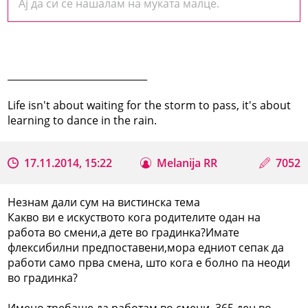
Ај да си се нашалам на муката малце.
_____________________________
Life isn't about waiting for the storm to pass, it's about
learning to dance in the rain.
17.11.2014, 15:22
Melanija RR
7052
Незнам дали сум на вистинска тема
Какво ви е искуството кога родителите одан на
работа во смени,а дете во градинка?Имате
флексибилни предпоставени,мора едниот сепак да
работи само прва смена, што кога е болно па неоди
во градинка?
Имено требаше да работам во смени ,365 ден во