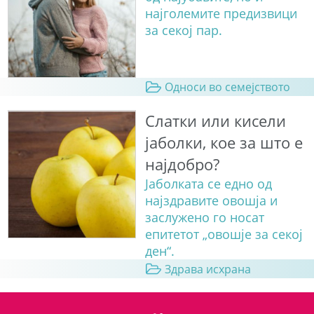
најголемите предизвици
за секој пар.
Односи во семејството
Слатки или кисели
јаболки, кое за што е
најдобро?
Јаболката се едно од
најздравите овошја и
заслужено го носат
епитетот „овошје за секој
ден“.
Здрава исхрана