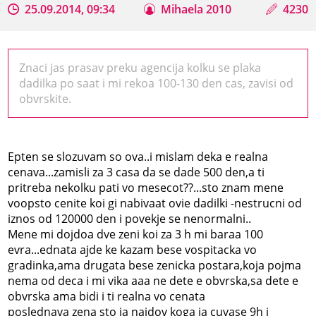
25.09.2014, 09:34
Mihaela 2010
4230
Znaci jas prasav preku agencija kolku se plaka
dadilka po saat i mi rekoa 100-130 den cas, zavisi od
obvrskite.
Epten se slozuvam so ova..i mislam deka e realna
cenava...zamisli za 3 casa da se dade 500 den,a ti
pritreba nekolku pati vo mesecot??...sto znam mene
voopsto cenite koi gi nabivaat ovie dadilki -nestrucni od
iznos od 120000 den i povekje se nenormalni..
Mene mi dojdoa dve zeni koi za 3 h mi baraa 100
evra...ednata ajde ke kazam bese vospitacka vo
gradinka,ama drugata bese zenicka postara,koja pojma
nema od deca i mi vika aaa ne dete e obvrska,sa dete e
obvrska ama bidi i ti realna vo cenata
poslednava zena sto ja najdov koga ja cuvase 9h i