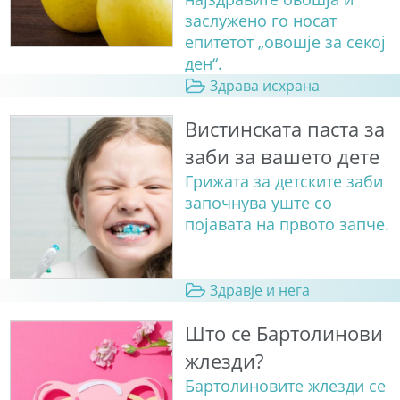
заслужено го носат
епитетот „овошје за секој
ден“.
Здрава исхрана
Вистинската паста за
заби за вашето дете
Грижата за детските заби
започнува уште со
појавата на првото запче.
Здравје и нега
Што се Бартолинови
жлезди?
Бартолиновите жлезди се