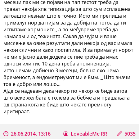
месеци пак ми се појави на пап тестот треба да
прават некоја хпв типизација за што сум исплашена
затоашто незнам што е точно. Исто ми препиша и
прималут нор да пијам за да добија па потоа да ги
испитаме хормоните,, а во меѓувреме треба да
намалам и од тежината. Сакав да чујам и ваше
мислење за овие резултати дали некоја од вас имала
некои слични и како постапила. И за прималут норот
не ми е јасно дали додека се пие треба да имас
односи или тие 10 дена треба апстиненција.
исто немам добиено 3 месеци, бев на ехо нема
бременост, а ендометриумот ми е 8мм. _ Што значи
тоа е добро или лошо...
Ајде се надевам дека чекор по чекор ке биде затоа
што веке желбата е голема за бебче а и прашањата
од страна кога ке биде што чекате премногу
иритираат.
26.06.2014, 13:16
LoveableMe RR
5035