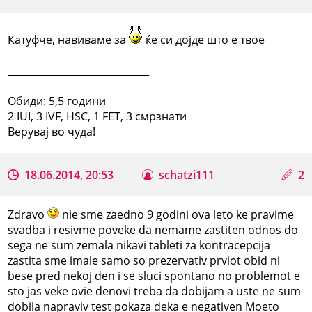
Катуфче, навиваме за
ќе си дојде што е твое
_____________________________
Обиди: 5,5 години
2 IUI, 3 IVF, HSC, 1 FET, 3 смрзнати
Верувај во чуда!
18.06.2014, 20:53
schatzi111
2
Zdravo
nie sme zaedno 9 godini ova leto ke pravime
svadba i resivme poveke da nemame zastiten odnos do
sega ne sum zemala nikavi tableti za kontracepcija
zastita sme imale samo so prezervativ prviot obid ni
bese pred nekoj den i se sluci spontano no problemot e
sto jas veke ovie denovi treba da dobijam a uste ne sum
dobila napraviv test pokaza deka e negativen Moeto