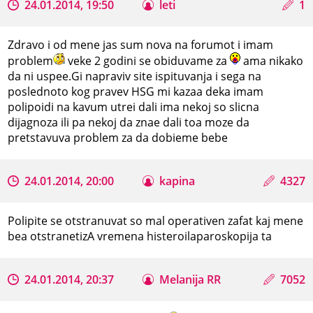
24.01.2014, 19:50
leti
1
Zdravo i od mene jas sum nova na forumot i imam
problem
veke 2 godini se obiduvame za
ama nikako
da ni uspee.Gi napraviv site ispituvanja i sega na
poslednoto kog pravev HSG mi kazaa deka imam
polipoidi na kavum utrei dali ima nekoj so slicna
dijagnoza ili pa nekoj da znae dali toa moze da
pretstavuva problem za da dobieme bebe
24.01.2014, 20:00
kapina
4327
Polipite se otstranuvat so mal operativen zafat kaj mene
bea otstranetizA vremena histeroilaparoskopija ta
24.01.2014, 20:37
Melanija RR
7052