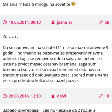
Melania rr Fala ti mnogu na sovetite
19.06.2014, 09:10
jasna_sr
58
Zdravo ,
Da se nadovrzam na schatzi111 nie so maz mi odevme 9
godini i normalno se pazevme so prezervativ imavme
odnosi, i koga se zemavme odma sakavme bebence i
uste na prviot mesec ostanav bremena, sega sum
bremena i so vtoro i so ovaa bremenost ostanav na
tretiot mesec od obiduvanjeto znaci spored mene nema
vrska prethodno kolku si se pazel pozzzz
26.06.2014, 12:10
delvi
18
Здраво рингерајки...Еве по чекање од 2 години