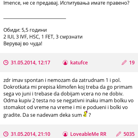
Imence, не се предавај. Испитувања имате правено?
_____________________________
Обиди: 5,5 години
2 IUI, 3 IVF, HSC, 1 FET, 3 смрзнати
Верувај во чуда!
31.05.2014, 12:17
katufce
19
zdr imav spontan i nemozam da zatrudnam 1 i pol.
Dokrotkata mi prepisa klimofen koj treba da go primam
sega vo juni i trebase da dobijam vcera no ne dobiv.
Odma kupiv 2 testa no se negativni inaku imam bolku vo
stomakot od vreme na vreme i mi e podueni i bolki vo
gradite. Da se nadevam deka sum
?
31.05.2014, 21:10
LoveableMe RR
5035