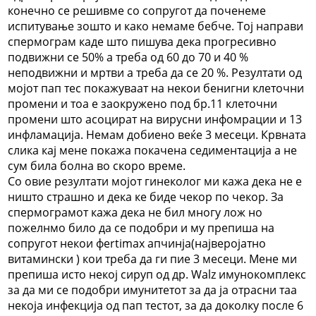
конечно се решивме со сопругот да поченеме
испитување зошто и како немаме бебче. Тој направи
спермограм каде што пишува дека прогресивно
подвижни се 50% а треба од 60 до 70 и 40 %
неподвижни и мртви а треба да се 20 %. Резултати од
мојот пап тес покажуваат на некои бенигни клеточни
промени и тоа е заокружено под бр.11 клеточни
промени што асоцират на вирусни инфомрации и 13
инфламација. Немам добиено веќе 3 месеци. Крвната
слика кај мене покажа покачена седиментација а не
сум била болна во скоро време.
Со овие резултати мојот гинеколог ми кажа дека не е
ништо страшно и дека ке биде чекор по чекор. За
спермограмот кажа дека не бил многу лож но
пожелнмо било да се подобри и му препиша на
сопругот некои фertimax апчинја(најверојатно
витамински ) кои треба да ги пие 3 месеци. Мене ми
препиша исто некој сируп од др. Walz имунокомплекс
за да ми се подобри имунитетот за да ја отрасни таа
некоја инфекција од пап тестот, за да доколку после 6