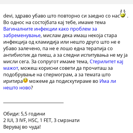
devi, здраво убаво што повторно си заедно со нас
.
Во однос на состојбата кај тебе, имаме тема
Вагиналните инфекции како проблем за
забременување
, мислам дека имаш некоја стара
инфекција од кламидија или нешто друго што не е
убаво залечено, па не е лошо една терапија со
антибиотик да пиеш, а за следни испитувања не му ја
мисли сега. За сопругот имаме тема,
Стерилитет кај
мажот
, можеш корисни совети да прочиташ за
подобрување на спермограм, а за темата што
иритира
можеме да подискутираме во
Има ли
нешто ново
?
_____________________________
Обиди: 5,5 години
2 IUI, 3 IVF, HSC, 1 FET, 3 смрзнати
Верувај во чуда!