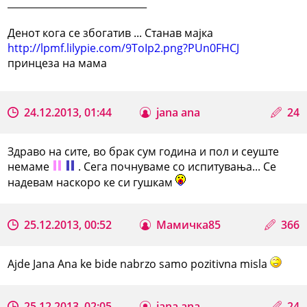
_____________________________
Денот кога се збогатив ... Станав мајкa
http://lpmf.lilypie.com/9ToIp2.png?PUn0FHCJ
принцеза на мама
24.12.2013, 01:44
jana ana
24
Здраво на сите, во брак сум година и пол и сеуште
немаме
. Сега почнуваме со испитувања... Се
надевам наскоро ке си гушкам
25.12.2013, 00:52
Мамичка85
366
Ajde Jana Ana ke bide nabrzo samo pozitivna misla
25.12.2013, 02:05
jana ana
24