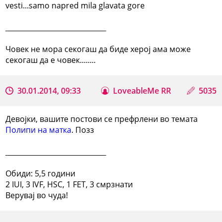
vesti...samo napred mila glavata gore
_____________________________
Човек не мора секогаш да биде херој ама може
секогаш да е човек........
30.01.2014, 09:33
LoveableMe RR
5035
Девојки, вашите постови се префрлени во темата
Полипи на матка
. Позз
_____________________________
Обиди: 5,5 години
2 IUI, 3 IVF, HSC, 1 FET, 3 смрзнати
Верувај во чуда!