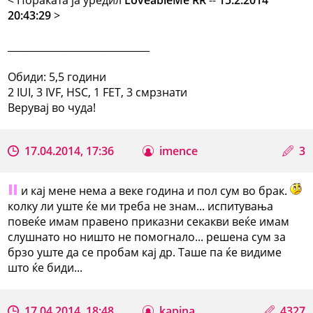
20:43:29
>
_____________________________
Обиди: 5,5 години
2 IUI, 3 IVF, HSC, 1 FET, 3 смрзнати
Верувај во чуда!
17.04.2014, 17:36
imence
3
и кај мене нема а веке година и пол сум во брак.
колку ли уште ќе ми треба не знам... испитувања
повеќе имам правено приказни секакви веќе имам
слушнато но ништо не помогнало... решена сум за
брзо уште да се пробам кај др. Таше па ќе видиме
што ќе биди...
17.04.2014, 18:48
kapina
4327