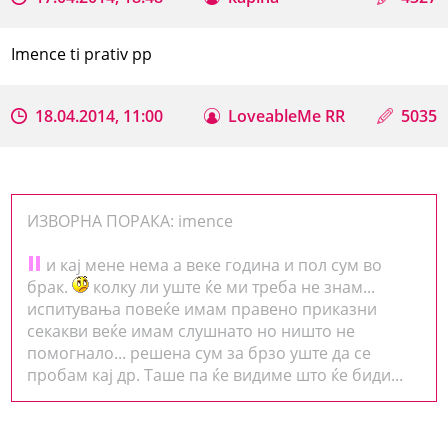
Imence ti prativ pp
18.04.2014, 11:00
LoveableMe RR
5035
ИЗВОРНА ПОРАКА: imence
и кај мене нема а веке година и пол сум во
брак.
колку ли уште ќе ми треба не знам...
испитувања повеќе имам правено приказни
секакви веќе имам слушнато но ништо не
помогнало... решена сум за брзо уште да се
пробам кај др. Таше па ќе видиме што ќе биди...