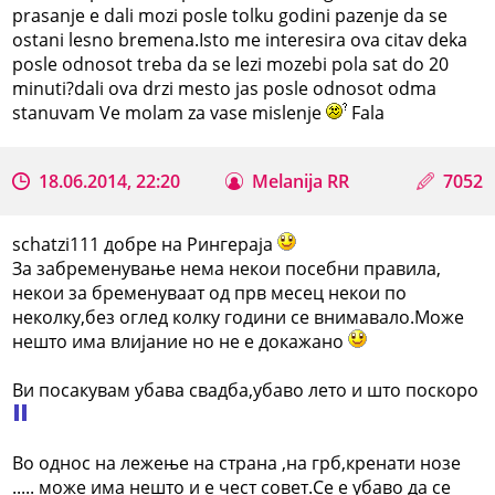
prasanje e dali mozi posle tolku godini pazenje da se
ostani lesno bremena.Isto me interesira ova citav deka
posle odnosot treba da se lezi mozebi pola sat do 20
minuti?dali ova drzi mesto jas posle odnosot odma
stanuvam Ve molam za vase mislenje
Fala
18.06.2014, 22:20
Melanija RR
7052
schatzi111 добре на Рингераја
За забременување нема некои посебни правила,
некои за бременуваат од прв месец некои по
неколку,без оглед колку години се внимавало.Може
нешто има влијание но не е докажано
Ви посакувам убава свадба,убаво лето и што поскоро
Во однос на лежење на страна ,на грб,кренати нозе
..... може има нешто и е чест совет.Се е убаво да се