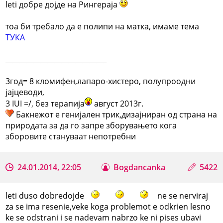
leti добре дојде на Рингераја
тоа би требало да е полипи на матка, имаме тема
ТУКА
_____________________________
3год= 8 кломифен,лапаро-хистеро, полупроодни
јајцеводи,
3 IUI =/, без терапија
август 2013г.
Бакнежот е генијален трик,дизајниран од страна на
природата за да го запре зборувањето кога
зборовите стануваат непотребни
24.01.2014, 22:05
Bogdancanka
5422
leti duso dobredojde
ne se nerviraj
za se ima resenie,veke koga problemot e odkrien lesno
ke se odstrani i se nadevam nabrzo ke ni pises ubavi