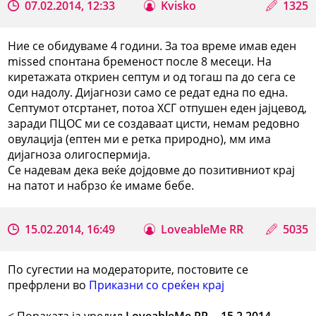
07.02.2014, 12:33
Kvisko
1325
Ние се обидуваме 4 години. За тоа време имав еден
missed спонтана бременост после 8 месеци. На
киретажата откриен септум и од тогаш па до сега се
оди надолу. Дијагнози само се редат една по една.
Септумот отсртанет, потоа ХСГ отпушен еден јајцевод,
заради ПЦОС ми се создаваат цисти, немам редовно
овулација (ептен ми е ретка природно), мм има
дијагноза олигоспермија.
Се надевам дека веќе дојдовме до позитивниот крај
на патот и набрзо ќе имаме бебе.
15.02.2014, 16:49
LoveableMe RR
5035
По сугестии на модераторите, постовите се
префрлени во
Приказни со среќен крај
< Поракaта ја уредил
LoveableMe RR
--
15.2.2014