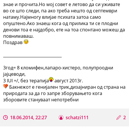
знае и прочита.Но мој совет е летово да си уживате
во се што следи, па ако треба нешто од септември
натаму.Најмногу влијае психата затоа само
опуштено.Ако знаеш кога од прилика ти се плодни
денови тоа е најдобро, ете на тоа спонтано можеш да
повнимаваш.
Поздрав
_____________________________
3год= 8 кломифен,лапаро-хистеро, полупроодни
јајцеводи,
3 IUI =/, без терапија
август 2013г.
Бакнежот е генијален трик,дизајниран од страна на
природата за да го запре зборувањето кога
зборовите стануваат непотребни
18.06.2014, 22:27
schatzi111
2