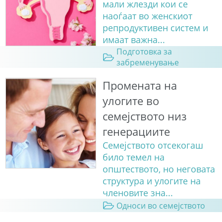
мали жлезди кои се
наоѓаат во женскиот
репродуктивен систем и
имаат важна...
Подготовка за
забременување
Промената на
улогите во
семејството низ
генерациите
Семејството отсекогаш
било темел на
општеството, но неговата
структура и улогите на
членовите зна...
Односи во семејството