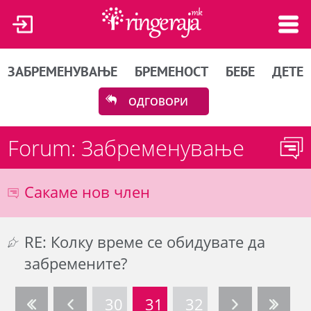
ЗАБРЕМЕНУВАЊЕ
БРЕМЕНОСТ
БЕБЕ
ДЕТЕ
ОДГОВОРИ
Forum: Забременување
Сакаме нов член
RE: Колку време се обидувате да
забремените?
30
31
32