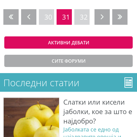
30
31
32
АКТИВНИ ДЕБАТИ
СИТЕ ФОРУМИ
Последни статии
Слатки или кисели
јаболки, кое за што е
најдобро?
Јаболката се едно од
најздравите овошја и