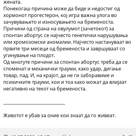
жената.
Понекогаш причина може да биде и недостиг од
хормонот прогестерон, кој игра важна улога во
зачувувањето и износувањето на бременоста.
Причини од страна на овулумот (зачетокот) за
спонтан абортус се најчесто генетички нарушувања
или хромозомски аномалии. Најчесто настануваат во
првите три месеци од бременоста и завршуваат со
угинување на плодот.
Од многуте причини за спонтан абортус треба да се
споменат и механички трауми, како удар, дигање
товар, пад. И, на крајот, да не ги заборавиме и
психичките трауми, кои и тоа како можат да влијаат
негативно на текот на бременоста.
_____________________________
Животот е убав за оние кои знаат да го живеат.