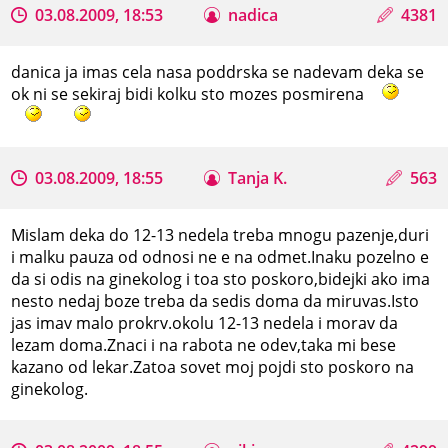
03.08.2009, 18:53
nadica
4381
danica ja imas cela nasa poddrska se nadevam deka se
ok ni se sekiraj bidi kolku sto mozes posmirena
03.08.2009, 18:55
Tanja K.
563
Mislam deka do 12-13 nedela treba mnogu pazenje,duri
i malku pauza od odnosi ne e na odmet.Inaku pozelno e
da si odis na ginekolog i toa sto poskoro,bidejki ako ima
nesto nedaj boze treba da sedis doma da miruvas.Isto
jas imav malo prokrv.okolu 12-13 nedela i morav da
lezam doma.Znaci i na rabota ne odev,taka mi bese
kazano od lekar.Zatoa sovet moj pojdi sto poskoro na
ginekolog.