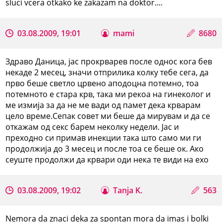
sluci vcera otkako ke zakazam na doktor....
03.08.2009, 19:01
mami
8680
Здраво Даница, јас прокрварев после однос кога бев
некаде 2 месец, значи отприлика колку тебе сега, да
прво беше светло црвено аподоцна потемно, тоа
потемното е стара крв, така ми рекоа на гинеколог и
ме измија за да не ме вади од памет дека крварам
цело време.Сепак совет ми беше да мирувам и да се
откажам од секс барем неколку недели. Јас и
преходно си примав инекции така што само ми ги
продолжија до 3 месец и после тоа се беше ок. Ако
сеуште продолжи да крвари оди нека те види на ехо
03.08.2009, 19:02
Tanja K.
563
Nemora da znaci deka za spontan mora da imas i bolki