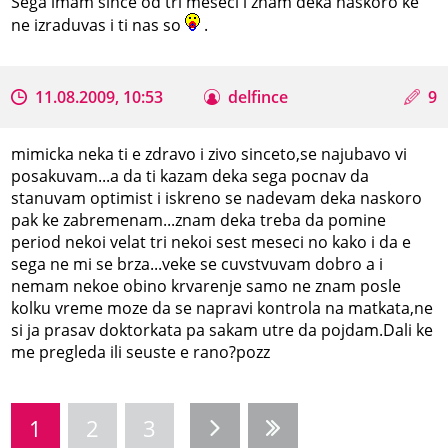
Sega imam since od tri meseci i znam deka naskoro ke
ne izraduvas i ti nas so
.
11.08.2009, 10:53
delfince
9
mimicka neka ti e zdravo i zivo sinceto,se najubavo vi
posakuvam...a da ti kazam deka sega pocnav da
stanuvam optimist i iskreno se nadevam deka naskoro
pak ke zabremenam...znam deka treba da pomine
period nekoi velat tri nekoi sest meseci no kako i da e
sega ne mi se brza...veke se cuvstvuvam dobro a i
nemam nekoe obino krvarenje samo ne znam posle
kolku vreme moze da se napravi kontrola na matkata,ne
si ja prasav doktorkata pa sakam utre da pojdam.Dali ke
me pregleda ili seuste e rano?pozz
1
2
3