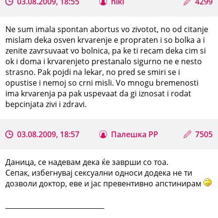
03.08.2009, 18:55
niki
4299
Ne sum imala spontan abortus vo zivotot, no od citanje
mislam deka osven krvarenje e propraten i so bolka a i
zenite zavrsuvaat vo bolnica, pa ke ti recam deka cim si
ok i doma i krvarenjeto prestanalo sigurno ne e nesto
strasno. Pak pojdi na lekar, no pred se smiri se i
opustise i nemoj so crni misli. Vo mnogu bremenosti
ima krvarenja pa pak uspevaat da gi iznosat i rodat
bepcinjata zivi i zdravi.
03.08.2009, 18:57
Палешка РР
7505
Даница, се надевам дека ќе заврши со тоа.
Сепак, избегнувај сексуални односи додека не ти
дозволи доктор, еве и јас превентивно апстинирам
_____________________________