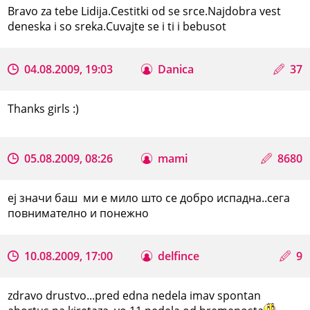
Bravo za tebe Lidija.Cestitki od se srce.Najdobra vest
deneska i so sreka.Cuvajte se i ti i bebusot
04.08.2009, 19:03
Danica
37
Thanks girls :)
05.08.2009, 08:26
mami
8680
еј значи баш ми е мило што се добро испадна..сега
повнимателно и понежно
10.08.2009, 17:00
delfince
9
zdravo drustvo...pred edna nedela imav spontan