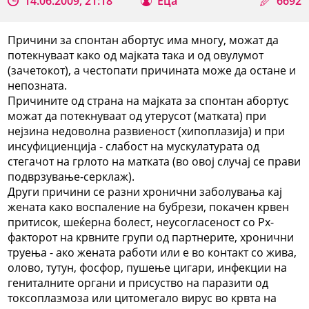
14.06.2009, 21:18
Еца
6692
Причини за спонтан абортус има многу, можат да
потекнуваат како од мајката така и од овулумот
(зачетокот), а честопати причината може да остане и
непозната.
Причините од страна на мајката за спонтан абортус
можат да потекнуваат од утерусот (матката) при
нејзина недоволна развиеност (хипоплазија) и при
инсуфициенција - слабост на мускулатурата од
стегачот на грлото на матката (во овој случај се прави
подврзување-серклаж).
Други причини се разни хронични заболувања кај
жената како воспаление на бубрези, покачен крвен
притисок, шеќерна болест, неусогласеност со Рх-
факторот на крвните групи од партнерите, хронични
труења - ако жената работи или е во контакт со жива,
олово, тутун, фосфор, пушење цигари, инфекции на
гениталните органи и присуство на паразити од
токсоплазмоза или цитомегало вирус во крвта на