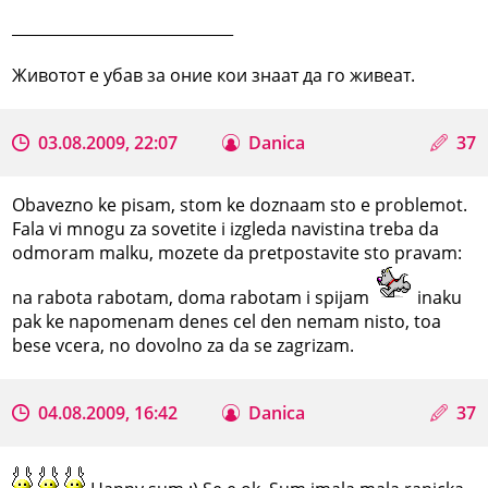
_____________________________
Животот е убав за оние кои знаат да го живеат.
03.08.2009, 22:07
Danica
37
Obavezno ke pisam, stom ke doznaam sto e problemot.
Fala vi mnogu za sovetite i izgleda navistina treba da
odmoram malku, mozete da pretpostavite sto pravam:
na rabota rabotam, doma rabotam i spijam
inaku
pak ke napomenam denes cel den nemam nisto, toa
bese vcera, no dovolno za da se zagrizam.
04.08.2009, 16:42
Danica
37