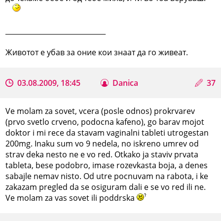
_____________________________
Животот е убав за оние кои знаат да го живеат.
03.08.2009, 18:45
Danica
37
Ve molam za sovet, vcera (posle odnos) prokrvarev
(prvo svetlo crveno, podocna kafeno), go barav mojot
doktor i mi rece da stavam vaginalni tableti utrogestan
200mg. Inaku sum vo 9 nedela, no iskreno umrev od
strav deka nesto ne e vo red. Otkako ja staviv prvata
tableta, bese podobro, imase rozevkasta boja, a denes
sabajle nemav nisto. Od utre pocnuvam na rabota, i ke
zakazam pregled da se osiguram dali e se vo red ili ne.
Ve molam za vas sovet ili poddrska