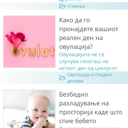
Спиење
Како да го
пронајдете вашиот
реален ден на
овулација?
Овулацијата не се
случува секогаш на
истиот ден од циклусот.
Овулација и плодни
денови
Безбедно
разладување на
просторија каде што
спие бебето