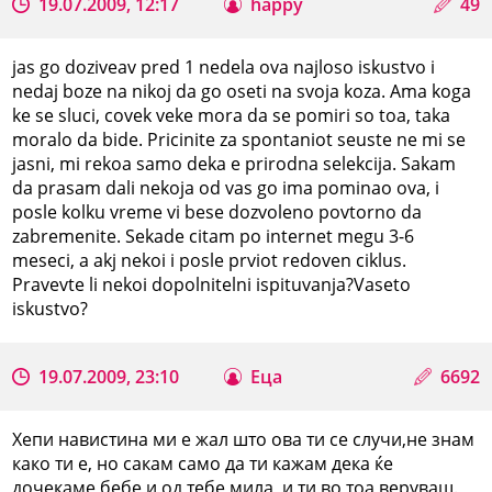
19.07.2009, 12:17
happy
49
jas go doziveav pred 1 nedela ova najloso iskustvo i
nedaj boze na nikoj da go oseti na svoja koza. Ama koga
ke se sluci, covek veke mora da se pomiri so toa, taka
moralo da bide. Pricinite za spontaniot seuste ne mi se
jasni, mi rekoa samo deka e prirodna selekcija. Sakam
da prasam dali nekoja od vas go ima pominao ova, i
posle kolku vreme vi bese dozvoleno povtorno da
zabremenite. Sekade citam po internet megu 3-6
meseci, a akj nekoi i posle prviot redoven ciklus.
Pravevte li nekoi dopolnitelni ispituvanja?Vaseto
iskustvo?
19.07.2009, 23:10
Еца
6692
Хепи навистина ми е жал што ова ти се случи,не знам
како ти е, но сакам само да ти кажам дека ќе
дочекаме бебе и од тебе мила, и ти во тоа веруваш.