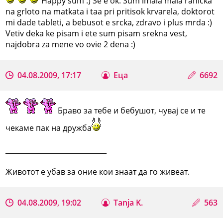
Happy sum :) Se e ok. Sum imala mala ranicka
na grloto na matkata i taa pri pritisok krvarela, doktorot
mi dade tableti, a bebusot e srcka, zdravo i plus mrda :)
Vetiv deka ke pisam i ete sum pisam srekna vest,
najdobra za mene vo ovie 2 dena :)
04.08.2009, 17:17
Еца
6692
Браво за тебе и бебушот, чувај се и те
чекаме пак на дружба
_____________________________
Животот е убав за оние кои знаат да го живеат.
04.08.2009, 19:02
Tanja K.
563