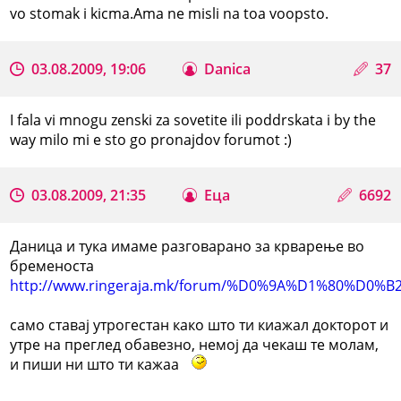
vo stomak i kicma.Ama ne misli na toa voopsto.
03.08.2009, 19:06
Danica
37
I fala vi mnogu zenski za sovetite ili poddrskata i by the
way milo mi e sto go pronajdov forumot :)
03.08.2009, 21:35
Еца
6692
Даница и тука имаме разговарано за крварење во
бременоста
http://www.ringeraja.mk/forum/%D0%9A%D1%80
само ставај утрогестан како што ти киажал докторот и
утре на преглед обавезно, немој да чекаш те молам,
и пиши ни што ти кажаа