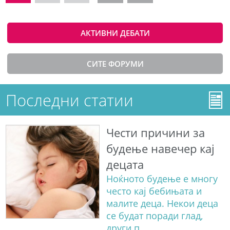
АКТИВНИ ДЕБАТИ
СИТЕ ФОРУМИ
Последни статии
Чести причини за
будење навечер кај
децата
Ноќното будење е многу
често кај бебињата и
малите деца. Некои деца
се будат поради глад,
други п...