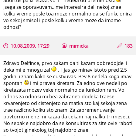
abortus pa kiretaza, vo 11 nedela od bremenosta
,sega se oporavuvam...me interesira dali nekoj znae
kolku vreme posle toa moze normalno da se funkcionira
vo sekoj smisol i posle kolku vreme moze da imame
odnosi?
10.08.2009, 17:29
mimicka
183
Zdravo Delfince, prvo sakam da ti kazam dobredojde i
deka mi e mnogu zal
. I jas go minav istoto pred 2.5
godini i znam kako se custvuvas. Bev 8 nedela koga imav
spontan
i mi pravea kiretaza. Za edno dve nedeli po
kiretazata mozev veke normalno da funkcioniram. Vo
odnos za odnosi mi bea zabraneti dodeka traese
krvarenjeto od cistenjeto na matka sto kaj sekoja zena
trae razlicno kolku sto znam. Za zabremenuvanje
povtorno mene mi kazaa da cekam najmalku tri meseci.
No sepak e najdobro da se konsultiras za site ovie raboti
so tvojot ginekolog toj najdobro znae.