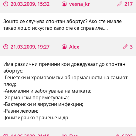
20.03.2009, 15:32
vesna_kr
217
Зошто се случува спонтан абортус? Ако сте имале
такво лошо искуство како сте се справиле....
21.03.2009, 19:27
Alex
3
Има различни причини кои доведуваат до спонтан
абортус:
-Генетски и хромозомски абнормалности на самиот
плод;
-Аномалии и заболувања на матката;
-Хормонски пореметувања;
-Бактериски и вирусни инфекции;
-Разни лекови;
-Јонизирачко зрачење и др.