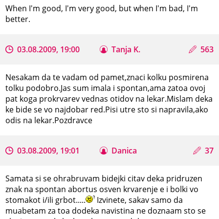
When I'm good, I'm very good, but when I'm bad, I'm
better.
03.08.2009, 19:00
Tanja K.
563
Nesakam da te vadam od pamet,znaci kolku posmirena
tolku podobro.Jas sum imala i spontan,ama zatoa ovoj
pat koga prokrvarev vednas otidov na lekar.Mislam deka
ke bide se vo najdobar red.Pisi utre sto si napravila,ako
odis na lekar.Pozdravce
03.08.2009, 19:01
Danica
37
Samata si se ohrabruvam bidejki citav deka pridruzen
znak na spontan abortus osven krvarenje e i bolki vo
stomakot i/ili grbot.....
Izvinete, sakav samo da
muabetam za toa dodeka navistina ne doznaam sto se