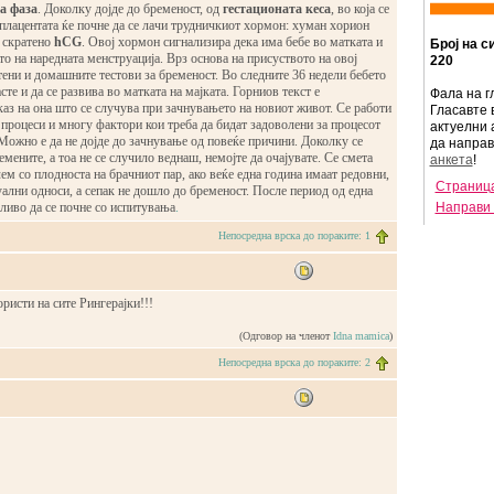
а фаза
. Доколку дојде до бременост, од
гестационата кеса
, во која се
 плацентата ќе почне да се лачи трудничкиот хормон: хуман хорион
Број на с
 скратено
hCG
. Овој хормон сигнализира дека има бебе во матката и
220
то на наредната менструација. Врз основа на присуството на овој
ени и домашните тестови за бременост. Во следните 36 недели бебето
Фала на г
те и да се развива во матката на мајката. Горниов текст е
Гласавте 
аз на она што се случува при зачнувањето на новиот живот. Се работи
актуелни 
процеси и многу фактори кои треба да бидат задоволени за процесот
да напра
Можно е да не дојде до зачнување од повеќе причини. Доколку се
анкета
!
емените, а тоа не се случило веднаш, немојте да очајувате. Се смета
Страница
ем со плодноста на брачниот пар, ако веќе една година имаат редовни,
Направи 
ални односи, а сепак не дошло до бременост. После период од една
ливо да се почне со испитувања
.
Непосредна врска до пораките: 1
ристи на сите Рингерајки!!!
(Одговор на членот
Idna mamica
)
Непосредна врска до пораките: 2