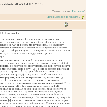
дил
Melanija RR
--
5.9.2012 1:21:15
>
(Одговор на членот
Idna mamica
)
Непосредна врска до пораките: 3
А: Idna mamica
еток на новиот живот Создавањето на новиот живот,
ето не е воопшто едноставна работа. Она што се гледа
дењето на љубов помеѓу мажот и жената, но всушност
ставува исклучително сложен процес, врз кој што влијаат
а да се разбереј процесот на зачнување потребно е основно
атомијата на женските репродуктивни органи.
от репродуктивен систем За разлика од мажот кај кој
се создаваат постојано, жените се раѓаат со околу 450 000
јајниците. Во текот на плодниот период во животот на жената
о менопаузата) само околу 400 од нив ќе созреат и ќе бидат
ување, а другите ќе изумрат. Месечниот циклус и
реме на менструацијата кај жената доаѓа до лупење и
ометриумот
, односно внатрешниот слој на матката од
ус. Со тоа започнуваат подготовките за зачнувањето.
ва со лачење на
фоликуло-стимулирачкиот хормон (FSH)
иот хормон (LH)
. Зголеменото количество на
FSH
очнат да созреваат повеќе јајце клетки. Јајце клетките се
чки полни со течност наречени
фоликули
. Секој циклус
тат по неколку фоликули, но само еден од нив ќе стане
созрее, останатите ќе изумрат. Од доминантниот фоликул ќе
еаната јајце клетка . Понекогаш може да се случи да созреат
и да дојде до повеќекратна бременост. Фоликулите пак кога
развиваат почнуваат да лачат поголеми количини на