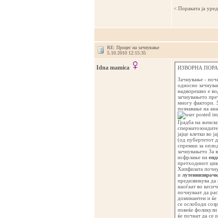
< Поракaта ја уре
RE: Процес на зачнување
5.10.2010 12:15:35
Idna mamica
ИЗВОРНА ПОРАК
Зачнување - поч
односно зачнувањ
надворешно е во
зачнувањето прет
многу фактори. З
познавање на ан
Градба на женски
сперматозоидите 
јајце клетки во 
(од пубертетот д
спремни за оплод
зачнувањето За в
исфрлање на
енд
претходниот цикл
Хипфизата почну
и
лутеинизирачк
предизвикува да п
наоѓаат во кеси
почнуваат да рас
доминантен и ќе 
се ослободи созр
повеќе фоликули 
ќе почнат да се 