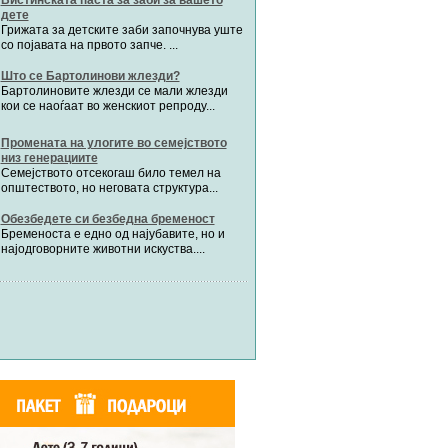
AniJo
во 19:13
Автор:
Милен4е
на тема
RE: Сурогат - мајка !?!
Забременување
забава Бремените
AniJo
во 19:13
Автор:
bobik
на тема
RE: Сурогат - мајка !?!
Забременување
Цааци
Anonimen
во 18:36
Автор:
Цааци
на тема
RE: Посвојување на дете
Забременување
Mimi
nutrino
во 13:59
Автор:
Miimii
на тема
RE: Посвојување на дете
Забременување
Напиши свој дневник
бати
Погледни ги сите дневници
дебати
 ги сите форуми