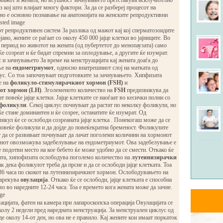
мажот и жената, но всушност зачнувањето претставува исклучително
з кој што влијаат многу фактори. За да се разбереј процесот на
но е основно познавање на анатомијата на женските репродуктивни
т репродуктивен систем За разлика од мажот кај кој сперматозоидите
јано, жените се раѓаат со околу 450 000 јајце клетки во јајниците. Во
 период во животот на жената (од пубертетот до менопаузата) само
ќе созреат и ќе бидат спремни за оплодување, а другите ќе изумрат.
и зачнувањето За време на менструацијата кај жената доаѓа до
ње на
ендометриумот
, односно внатрешниот слој на матката од
ус. Со тоа започнуваат подготовките за зачнувањето. Хипфизата
е на
фоликуло-стимулирачкиот хормон (FSH)
и
от хормон (LH)
. Зголеменото количество на
FSH
предизвикува да
т повеќе јајце клетки. Јајце клетките се наоѓаат во кесички полни со
фоликули
. Секој циклус почнуваат да растат по неколку фоликули, но
ќе стане доминантен и ќе созрее, останатите ќе изумрат. Од
кул ќе се ослободи созреаната јајце клетка . Понекогаш може да се
повеќе фоликули и да дојде до повеќекратна бременост. Фоликулите
т да се развиваат почнуваат да лачат поголеми количини на хормонот
Нови де
енот овозможува задебелување на ендометриумот. Ова задебелување е
е подотви место на кое бебето ќе може удобно да се смести. Откако ќе
Активни 
ката, хипофизата ослободува поголемо количество на
лутеинизирачки
Погледни
ак дека фоликулот треба да прсне и да се ослободи јајце клетката. Тоа
36 часа по скокот на лутеинизирачкиот хормон. Ослободувањето на
нарекува
овулација
. Откако ќе се ослободи, јајце клетката е способна
о во наредните 12-24 часа. Тоа е времето кога жената може да зачне.
цијатa, фатен на камера при лапароскопска операција Овулацијата се
олу 2 недели пред наредната менструација. За менструален циклус од
де околу 14-от ден, но ова не е правило. Кај жените кои имаат поркаток