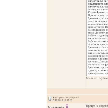
оплодување најч
овулацијата или
оплодување
, ја
фоликулот и ќе се
Corpus luteum
и
Прогестеронот е 
бременост, по ок
да се лачи проге
телото дека е вр
ендометриум. Вт
на овулацијата д
фаза
. Доколку д
бебето и од плац
хорион гонадотр
бебе во матката 
основа на присус
бременост. Во сл
развива во матка
што се случува п
сложени процеси 
процесот да биде
причини. Доколку
немојте да очају
брачниот пар, ак
односи, а сепак 
препорачливо да
Мало потсетувањ
RE: Процес на зачнување
5.10.2010 12:17:01
Процес на овулаци
Idna mamica