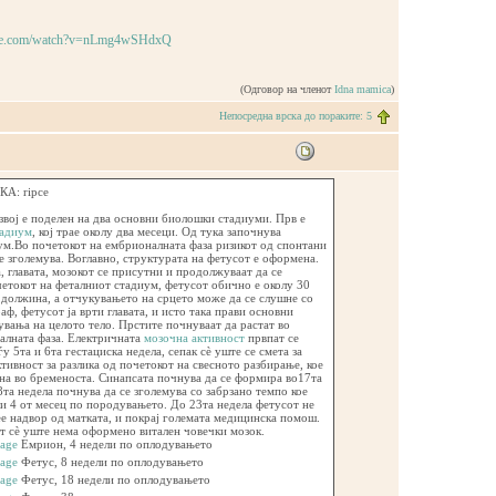
ube.com/watch?v=nLmg4wSHdxQ
(Одговор на членот
Idna mamica
)
Непосредна врска до пораките: 5
А: ripce
вој е поделен на два основни биолошки стадиуми. Прв е
тадиум
, кој трае околу два месеци. Од тука започнува
ум.Во почетокот на ембрионалната фаза ризикот од спонтани
е зголемува. Воглавно, структурата на фетусот е оформена.
а, главата, мозокот се присутни и продолжуваат да се
четокот на феталниот стадиум, фетусот обично е околу 30
 должина, а отчукувањето на срцето може да се слушне со
ф, фетусот ја врти главата, и исто така прави основни
вања на целото тело. Прстите почнуваат да растат во
алната фаза. Електричната
мозочна активност
првпат се
у 5та и 6та гестациска недела, сепак сѐ уште се смета за
тивност за разлика од почетокот на свесното разбирање, кое
на во бременоста. Синапсата почнува да се формира во17та
8та недела почнува да се зголемува со забрзано темпо кое
ли 4 от месец по породувањето. До 23та недела фетусот не
е надвор од матката, и покрај големата медицинска помош.
т сѐ уште нема оформено витален човечки мозок.
Емрион, 4 недели по оплодувањето
Фетус, 8 недели по оплодувањето
Фетус, 18 недели по оплодувањето