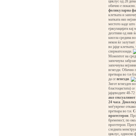
циклус од 28 дена
обично е покасно.
фоликуларна фа
клетката и започн
матката низ нејзи
местото каде што 
ејакулацијата кај
десетини од нив ќ
кисела средина во
некои ќе залутаат
во јајце клетката,
сперматозоиди.
Моментот на средб
започнува забрзан
започнува нејзини
вгнезди. Обично п
претвара во т.н б
да се
вгнезди
.
Зигот вгнезден во
бластоцистата) се
јајцеводите 48-72
ако сексуалниот 
24 часа
.
Доколку
меѓувреме откако 
претвара во т.н.
C
прогестерон
. Пр
бременост, по око
прогетерон. Прест
следната менструа
циклус, односно ф