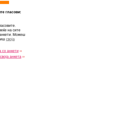
ите гласови:
ласовите.
веќе на сите
анкети. Можеш
виш
своја
 со анкети
своја анкета