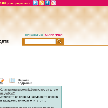
7.481 регистриран член
ПРИЈАВИ СЕ!
СТАНИ ЧЛЕН!
ДЕТЕ
руми
Дневници
Најнови
содржини
Vedrana13
во 19:37
Хепинес
Автор:
Хепинес
на тема
RE: Вештачко оплодување VIII
дел
Забременување
Мими