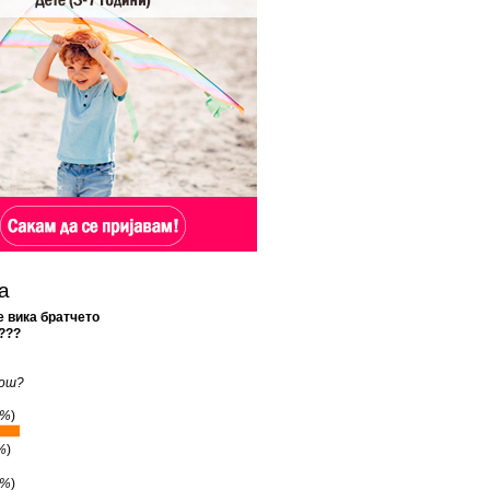
а
е вика братчето
???
ош?
8%
)
%
)
4%
)