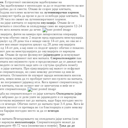
ен
. Естрогенот овозможува задебелување на
ва задебелување е неопходно за да се подотви место на кое
обно да се смести. Откако ќе созрее јајце клетката,
бодува поголемо количество на
лутеинизирачки хормон
.
оликулот треба да прсне и да се ослободи јајце клетката. Тоа
 36 часа по скокот на лутеинизирачкиот хормон.
а јајце клетката се нарекува
овулација
. Откако ќе се
клетката е способна за оплодување само во наредните 12-24
ето кога жената може да зачне.
ацијатa, фатен на камера при лапароскопска операција
лучува обично околу 2 недели пред наредната менструација.
иклус од 28 дена тоа е некаде околу 14-от ден, но ова не е
ите кои имаат поркаток циклус од 28 дена овулацијата
од 14-от ден, а кај оние со подолг циклус обично е покасно.
от ден на менструацијата до овулацијата се нарекува
за
. Откако ќе прсне фоликулот
јајцеводите
ја всмукуваат
започнува нејзиниот пат кон матката.
Сперматозоидите
пак
атката низ нејзиното грло и продолжуваат да се движат кон
цеводите се местото каде што се случува средбата помеѓу
и јајце клетката. При ејакулацијата кај мажот се исфрлаат
 сперматозоиди, но само неколку десетини од нив ќе
 клетката. Останатите ќе изумрат заради неповолната кисела
ата, некои нема да го пробијат патот низ грлото на матката,
т во погрешниот јајцевод ит.н. Кога првиот сперматозоид ќе
е клетката, таа во истиот миг се запечатува и веќе не е
гите сперматозоиди.
ба на сперматозоидот со јајце клетката
Оплодената јајце
 забрзано да се дели уште во јајцеводите и се нарекува
почнува нејзиниот пат до матката, каде бара погодно место
а се вгнезди. Обично патот до матката трае 3-4 дена. Кога ќе
ката зиготот се претвара во т.н бластоцицта и уште неколку
еа барајки погодно место за да се
вгнезди
.
о матката Вгнездувањето на оплодената јајце клетка (или
е нарекува
имплантација
. Сперматозоидите можат да
цеводите 48-72 часа (понекогаш и повеќе).
Така да до