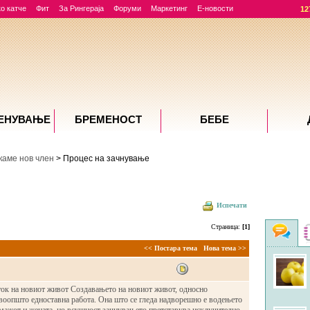
о катче
Фит
За Рингераја
Форуми
Маркетинг
Е-новости
12
ЕНУВАЊE
БРЕМЕНОСТ
БЕБЕ
каме нов член
> Процес на зачнување
Испечати
Страница:
[1]
Фо
<< Постара тема
Нова тема >>
ток на новиот живот Создавањето на новиот живот, односно
воопшто едноставна работа. Она што се гледа надворешно е водењето