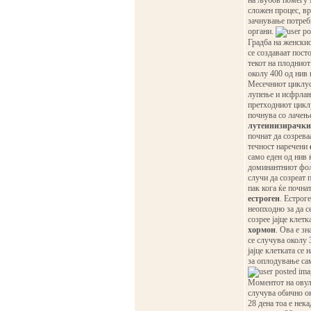
на љубов помеѓу 
сложен процес, вр
зачнување потреб
органи.
Градба на женскио
се создаваат посто
текот на плодниот
околу 400 од нив 
Месечниот циклус 
лупење и исфрла
претходниот цикл
почнува со лачењ
лутеинизирачки
почнат да созреваа
течност наречени
само еден од нив 
доминантниот фоли
случи да созреат 
пак кога ќе почна
естроген
. Естрог
неопходно за да с
созрее јајце клет
хормон
. Ова е зн
се случува околу 
јајце клетката се 
за оплодување сам
Моментот на овула
случува обично ок
28 дена тоа е нека