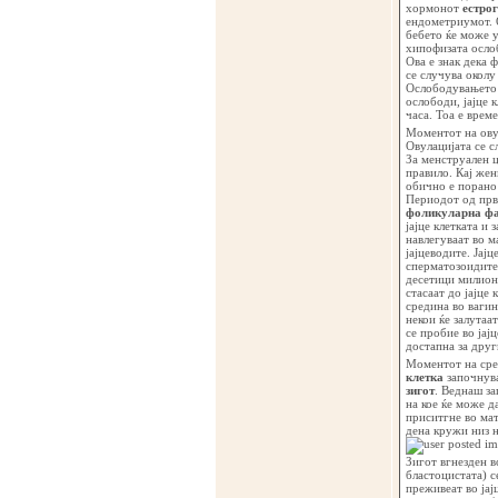
хормонот
естрог
ендометриумот. О
бебето ќе може уд
хипофизата осло
Ова е знак дека ф
се случува околу
Ослободувањето н
ослободи, јајце 
часа. Тоа е врем
Моментот на овул
Овулацијата се с
За менструален ц
правило. Кај жен
обично е порано 
Периодот од први
фоликуларна фа
јајце клетката и 
навлегуваат во м
јајцеводите. Јај
сперматозоидите 
десетици милиони
стасаат до јајце
средина во вагин
некои ќе залутаа
се пробие во јајц
достапна за дру
Моментот на сред
клетка
започнува
зигот
. Веднаш за
на кое ќе може д
приситгне во мат
дена кружи низ н
Зигот вгнезден в
бластоцистата) с
преживеат во јај