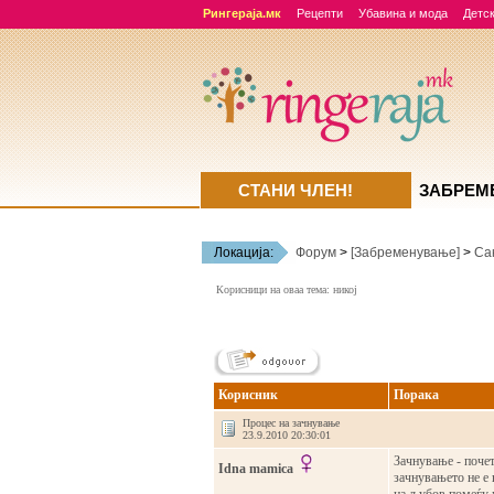
Рингераја.мк
Рецепти
Убавина и мода
Детск
СТАНИ ЧЛЕН!
ЗАБРЕМ
Локација:
Форум
>
[Забременување]
>
Са
Корисници на оваа тема: никој
Корисник
Порака
Процес на зачнување
23.9.2010 20:30:01
Зачнување - поче
Idna mamica
зачнувањето не е 