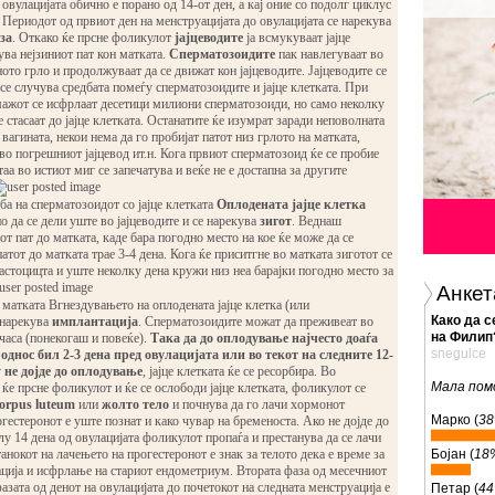
 овулацијата обично е порано од 14-от ден, а кај оние со подолг циклус
 Периодот од првиот ден на менструацијата до овулацијата се нарекува
за
. Откако ќе прсне фоликулот
јајцеводите
ја всмукуваат јајце
ува нејзиниот пат кон матката.
Сперматозоидите
пак навлегуваат во
ното грло и продолжуваат да се движат кон јајцеводите. Јајцеводите се
се случува средбата помеѓу сперматозоидите и јајце клетката. При
 мажот се исфрлаат десетици милиони сперматозоиди, но само неколку
е стасаат до јајце клетката. Останатите ќе изумрат заради неповолната
 вагината, некои нема да го пробијат патот низ грлото на матката,
 во погрешниот јајцевод ит.н. Кога првиот сперматозоид ќе се пробие
 таа во истиот миг се запечатува и веќе не е достапна за другите
а на сперматозоидот со јајце клетката
Оплодената јајце клетка
о да се дели уште во јајцеводите и се нарекува
зигот
. Веднаш
от пат до матката, каде бара погодно место на кое ќе може да се
атот до матката трае 3-4 дена. Кога ќе приситгне во матката зиготот се
ластоцицта и уште неколку дена кружи низ неа барајки погодно место за
Анкет
Како да с
 матката Вгнездувањето на оплодената јајце клетка (или
на Филип
 нарекува
имплантација
. Сперматозоидите можат да преживеат во
snegulce
 часа (понекогаш и повеќе).
Така да до оплодување најчесто доаѓа
однос бил 2-3 дена пред овулацијата или во текот на следните 12-
Мала пом
 не дојде до оплодување
, јајце клетката ќе се ресорбира. Во
ќе прсне фоликулот и ќе се ослободи јајце клетката, фоликулот се
Марко (
3
orpus luteum
или
жолто тело
и почнува да го лачи хормонот
огестеронот е уште познат и како чувар на бременоста. Ако не дојде до
Бојан (
18
лу 14 дена од овулацијата фоликулот пропаѓа и престанува да се лачи
анокот на лачењето на прогестеронот е знак за телото дека е време за
ција и исфрлање на стариот ендометриум. Втората фаза од месечниот
Петар (
4
азата од денот на овулацијата до почетокот на следната менструација е