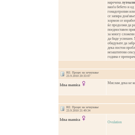
наречена
лутеалн
наоѓа бебето и од
гонадотропин или
се запира доаѓање
хормон се изработ
ќе продолжи да рас
поедноставен прик
за многу сложени 
да биде успешен. 
обидувате да забр
дека постои пробл
незаштитени сексу
година е препорач
RE: Процес на зачнување
23.9.2010 20:33:07
Мислам дека ке ко
Idna mamica
RE: Процес на зачнување
23.9.2010 21:49:34
Idna mamica
Ovulation