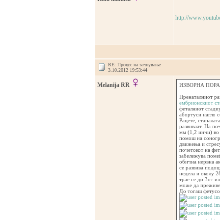
http://www.yout
RE: Процес на зачнување
3.10.2012 19:53:44
Melanija RR
ИЗВОРНА ПОРАК
Пренаталниот раз
ембрионскиот с
феталниот стади
абортуси нагло с
Рацете, стапалат
развиваат. На по
мм (1,2 инчи) во
помош на соногра
движења и стресу
почетокот на фет
забележува помеѓ
обична нервна ак
се развива подоц
недела и околу 2
трае се до 3от и
може да преживе
До тогаш фетусо