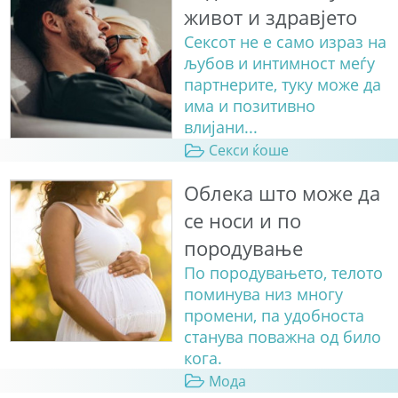
живот и здравјето
Сексот не е само израз на
љубов и интимност меѓу
партнерите, туку може да
има и позитивно
влијани...
Секси ќоше
Облека што може да
се носи и по
породување
По породувањето, телото
поминува низ многу
промени, па удобноста
станува поважна од било
кога.
Мода