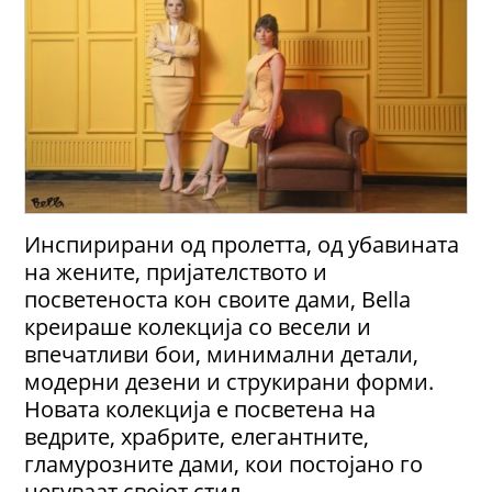
Инспирирани од пролетта, од убавината
на жените, пријателството и
посветеноста кон своите дами, Bella
креираше колекција со весели и
впечатливи бои, минимални детали,
модерни дезени и струкирани форми.
Новата колекција е посветена на
ведрите, храбрите, елегантните,
гламурозните дами, кои постојано го
негуваат својот стил.