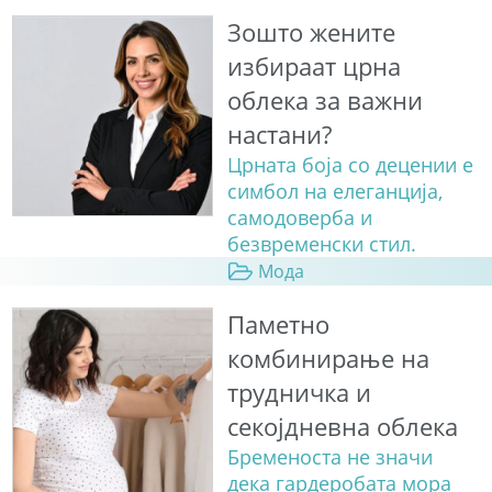
Зошто жените
избираат црна
облека за важни
настани?
Црната боја со децении е
симбол на елеганција,
самодоверба и
безвременски стил.
Мода
Паметно
комбинирање на
трудничка и
секојдневна облека
Бременоста не значи
дека гардеробата мора