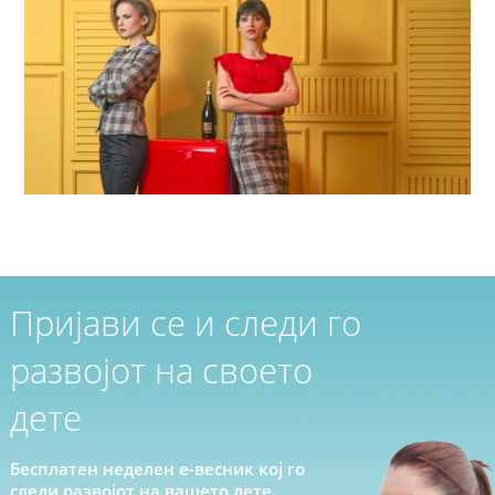
Пријави се и следи го
развојот на своето
дете
Бесплатен неделен е-весник кој го
следи развојот на вашето дете.