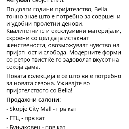
По долги години пријателство, Bella
точно знае што е потребно за совршени
и удобни пролетни денови.
Квалитетните и ексклузивни материјали,
скроени со цел да ја истакнат
женственоста, овозможуваат чувство на
пријатност и слобода. Модерните форми
со ретро твист ќе го задоволат вкусот на
секоја дама.
Новата колекција е сè што ви е потребно
за новата сезона. Уживајте во
пријателството со Bella!
Продажни салони:
- Skopje City Mall - прв кат
- ГТЦ - прв кат
- Буњаковец - прв кат