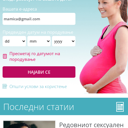
Вашата е-адреса
Предвиден датум на породување
Пресметај го датумот на
породување
НАЈАВИ СЕ
Општи услови за користење
Последни статии
Редовниот сексуален