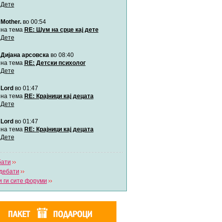
Дете
Mother.
во 00:54
Мими
Автор:
Милен4е
на тема
RE: Шум на срце кај дете
Дете
Дијана арсовска
во 08:40
забава Бремените
Автор:
bobik
на тема
RE: Детски психолог
Дете
Lord
во 01:47
Цааци
Автор:
Цааци
на тема
RE: Крајници кај децата
Дете
Lord
во 01:47
Mimi
Автор:
Miimii
на тема
RE: Крајници кај децата
Дете
бати
Напиши свој дневник
дебати
Погледни ги сите дневници
 ги сите форуми