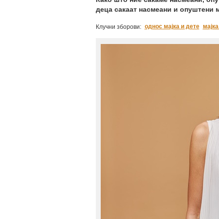
деца сакаат насмеани и опуштени 
однос мајка и дете
мајка
Клучни зборови: