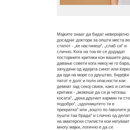
Мајките знаат да бидат неверојатно
досадни: доктори за општи места во
стилот - „ќе настинеш“, „слаб си“ и
слично. Кога на тоа ќе се додадат
постојаните критики кон вашите дец
давање совети кога никој не го бара,
зачудени од идејата синот или ќерк
да оди на море со друштво, бидејќи
патот е долг и полн опасности кои
демнат зад секој свиок, како и ситни
критики - „можеше да си ја четкаш
косата“, „дека другиот кармин ти ст
подобро“, „здолништето ти е
прекратко“ или „зошто по ѓаволите ј
пушти таа брада“ и слично од дела
на аматерски стилисти кои негуваат
многу мајки, логично е да се