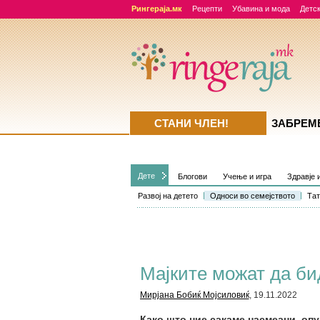
Рингераја.мк
Рецепти
Убавина и мода
Детск
СТАНИ ЧЛЕН!
ЗАБРЕМ
Дете
Блогови
Учење и игра
Здравје 
Развој на детето
Односи во семејството
Тат
Мајките можат да би
Мирјана Бобиќ Мојсиловиќ
, 19.11.2022
Како што ние сакаме насмеани, опу