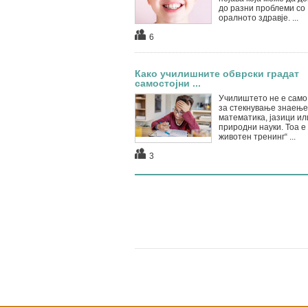
до разни проблеми со
оралното здравје. ...
6
Како училишните обврски градат
самостојни ...
Училиштето не е само
за стекнување знаење
математика, јазици ил
природни науки. Тоа е 
животен тренинг“ ...
3