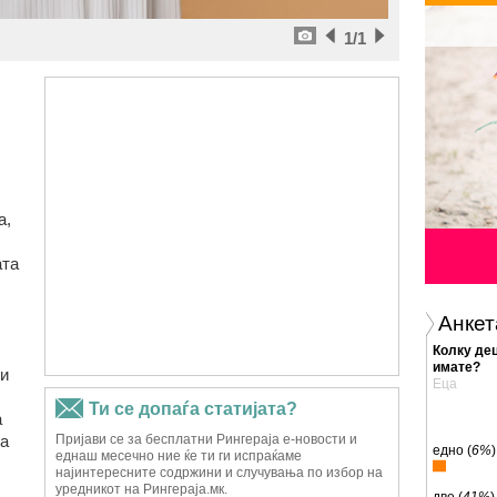
1
/1
а,
ата
Анкет
Колку дец
имате?
ои
Еца
а
та
едно (
6%
)