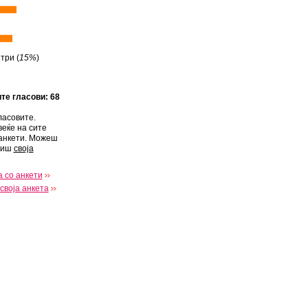
три (
15%
)
ите гласови: 68
ласовите.
веќе на сите
анкети. Можеш
виш
своја
 со анкети
своја анкета