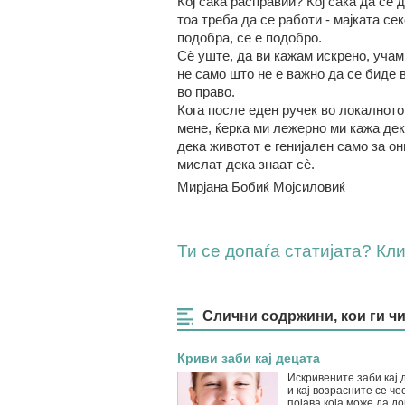
Кој сака расправии? Кој сака да се 
тоа треба да се работи - мајката се
подобра, се е подобро.
Сè уште, да ви кажам искрено, учам
не само што не е важно да се биде в
во право.
Кога после еден ручек во локалното
мене, ќерка ми лежерно ми кажа дека
дека животот е генијален само за они
мислат дека знаат сè.
Мирјана Бобиќ Мојсиловиќ
Ти се допаѓа статијата? Клик
Слични содржини, кои ги ч
Криви заби кај децата
Искривените заби кај 
и кај возрасните се че
појава која може да д