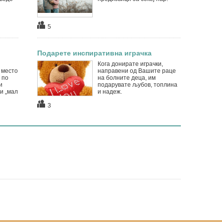
5
Подарете инспиративна играчка
Кога донирате играчки,
 место
направени од Вашите раце
 по
на болните деца, им
и
подарувате љубов, топлина
и „мал
и надеж.
3