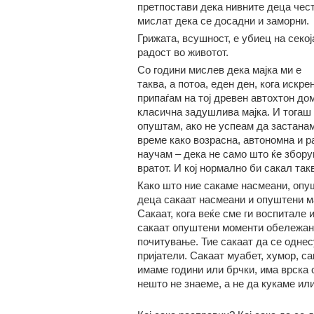
претпостави дека нивните деца чес
мислат дека се досадни и заморни.
Грижата, всушност, е убиец на секој
радост во животот.
Со години мислев дека мајка ми е
таква, а потоа, еден ден, кога искр
припаѓам на тој древен автохтон до
класична задушлива мајка. И тогаш 
опуштам, ако не успеам да застанам
време како возрасна, автономна и р
научам – дека не само што ќе збору
вратот. И кој нормално би сакал та
Како што ние сакаме насмеани, опуш
деца сакаат насмеани и опуштени ма
Сакаат, кога веќе сме ги воспитале 
сакаат опуштени моменти обележани
почитување. Тие сакаат да се одне
пријатели. Сакаат муабет, хумор, с
имаме години или брчки, има врска с
нешто не знаеме, а не да кукаме ил