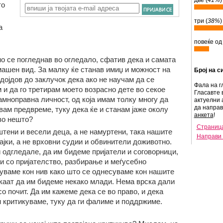
две (
41%
)
то
три (
38%
)
а
повеќе од 
ено се погледнав во огледало, сфатив дека и самата
машен вид. За малку ќе станав имиџ и можност на
Број на с
дојдов до заклучок дека ако не научам да се
Фала на г
 и да го третирам моето возрасно дете во секое
Гласавте 
амноправна личност, од која имам толку многу да
актуелни 
да напра
вам предвреме, туку дека ќе и станам јаже околу
анкета
!
кво нешто?
Страница
тени и весели деца, а не намуртени, така нашите
Направи 
јки, а не врховни судии и обвинители доживотно.
и одгледале, да им бидеме пријатели и соговорници,
 со пријателство, разбирање и меѓусебно
суваме кон нив како што се однесуваме кон нашите
акаат да им бидеме некако млади. Нема врска дали
о почит. Да им кажеме дека се во право, и дека
и критикуваме, туку да ги фалиме и поддржиме.