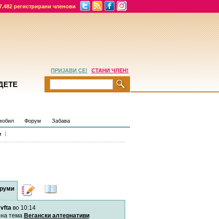
7.482 регистрирани членови
ПРИЈАВИ СЕ!
СТАНИ ЧЛЕН!
ДЕТЕ
мобил
Форум
Забава
м
руми
Дневници
Најнови
содржини
vfta
во 10:14
Хепинес
Автор:
Хепинес
на тема
Вегански алтернативи