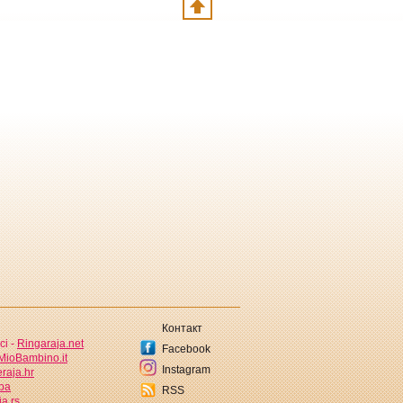
Контакт
ci -
Ringaraja.net
Facebook
MioBambino.it
Instagram
raja.hr
.ba
RSS
a.rs