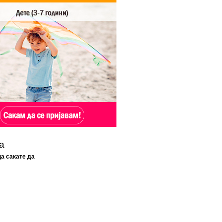
а
а сакате да