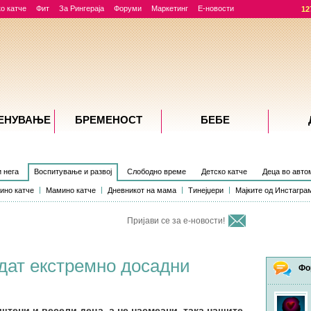
о катче
Фит
За Рингераја
Форуми
Маркетинг
Е-новости
12
ЕНУВАЊE
БРЕМЕНОСТ
БЕБЕ
и нега
Воспитување и развој
Слободно време
Детско катче
Деца во авто
ино катче
Мамино катче
Дневникот на мама
Тинејџери
Мајките од Инстагра
Пријави се за е-новости!
дат екстремно досадни
Фо
штени и весели деца, а не насмеани, така нашите