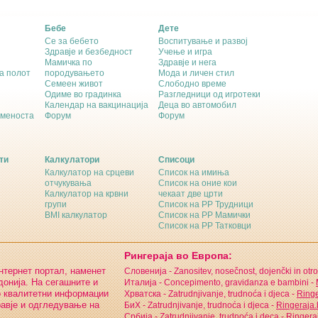
Бебе
Дете
Се за бебето
Воспитување и развој
Здравје и безбедност
Учење и игра
Мамичка по
Здравје и нега
а полот
породувањето
Мода и личен стил
Семеен живот
Слободно време
Одиме во градинка
Разгледници од игротеки
Календар на вакцинација
Деца во автомобил
еменоста
Форум
Форум
ти
Калкулатори
Списоци
Калкулатор на срцеви
Список на имиња
отчукувања
Список на оние кои
Калкулатор на крвни
чекаат две црти
групи
Список на РР Трудници
BMI калкулатор
Список на РР Мамички
Список на РР Татковци
Рингераја во Европа:
интернет портал, наменет
Словенија - Zanositev, nosečnost, dojenčki in otro
онија. На сегашните и
Италија - Concepimento, gravidanza e bambini -
о квалитетни информации
Хрватска - Zatrudnjivanje, trudnoća i djeca -
Ringe
равје и одгледување на
БиХ - Zatrudnjivanje, trudnoća i djeca -
Ringeraja
Србија - Zatrudnjivanje, trudnoća i deca -
Ringeraj