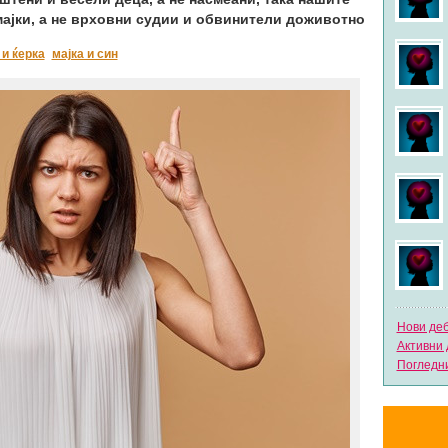
мајки, а не врховни судии и обвинители доживотно
 и ќерка
мајка и син
Нови де
Активни 
Погледни