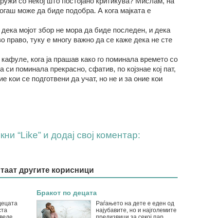
дружи со некој што постојано критикува? Мислам, на
когаш може да биде подобра. А кога мајката е
 дека мојот збор не мора да биде последен, и дека
о право, туку е многу важно да се каже дека не сте
 кафуле, кога ја прашав како го поминала времето со
 си поминала прекрасно, сфатив, по којзнае кој пат,
е кои се подготвени да учат, но не и за оние кои
ни “Like” и додај свој коментар:
итаат другите корисници
Бракот по децата
децата
Раѓањето на дете е еден од
ста
најубавите, но и најголемите
оведе
предизвици за секој пар.