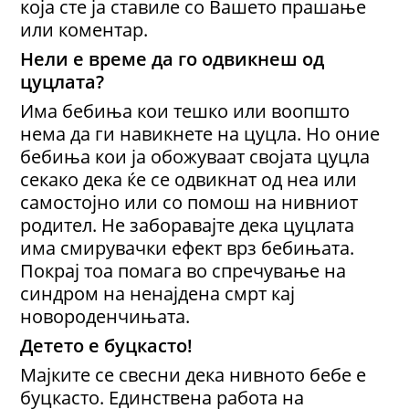
која сте ја ставиле со Вашето прашање
или коментар.
Нели е време да го одвикнеш од
цуцлата?
Има бебиња кои тешко или воопшто
нема да ги навикнете на цуцла. Но оние
бебиња кои ја обожуваат својата цуцла
секако дека ќе се одвикнат од неа или
самостојно или со помош на нивниот
родител. Не заборавајте дека цуцлата
има смирувачки ефект врз бебињата.
Покрај тоа помага во спречување на
синдром на ненајдена смрт кај
новороденчињата.
Детето е буцкасто!
Мајките се свесни дека нивното бебе е
буцкасто. Единствeна работа на