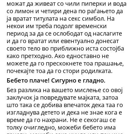
можат да живеат со чили пиперки и вода
со лимон и четири дена по раѓањето да
ја вратат титулата на секс симбол. На
некои им треба подолг временски
период за да се ослободат од наслагите
и да го вратат или евентуално донесат
своето тело во приближно иста состојба
како претходно. Ако едноставно не
можете да го прескокнете тоа прашање,
почекајте тоа да го стори родилката.
Бебето плаче! Сигурно е гладно.
Без разлика на вашето мислење со овој
заклучок ја повредувате мајката, затоа
што така се добива впечаток дека таа го
изгладнува детето и дека не знае кога е
време да го нахрани. Не е секогаш се
толку очигледно, можеби бебето има