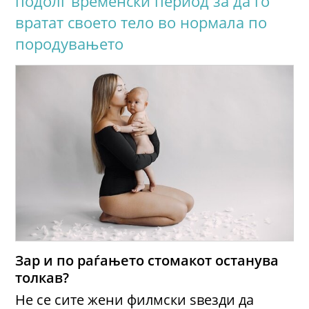
подолг временски период за да го
вратат своето тело во нормала по
породувањето
Зар и по раѓањето стомакот останува
толкав?
Не се сите жени филмски ѕвезди да