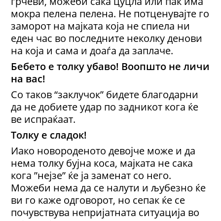
грчеви, можеби сака цуцла или пак има
мокра пелена пелена. Не потценувајте го
заморот на мајката која не спиела ни
еден час во последните неколку денови
на која и сама и доаѓа да заплаче.
Бебето е толку убаво! Воопшто не личи
на вас!
Со таков “заклучок” бидете благодарни
да не добиете удар по задникот кога ќе
ве испраќаат.
Толку е сладок!
Иако новороденото девојче може и да
нема толку бујна коса, мајката не сака
кога ”нејзе” ќе ја заменат со него.
Можеби нема да се налути и љубезно ќе
ви го каже одговорот, но сепак ќе се
почувствува непријатната ситуација во