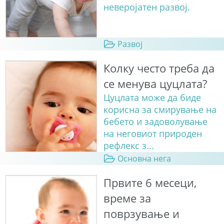
неверојатен развој.
Развој
Колку често треба да
се менува цуцлата?
Цуцлата може да биде
корисна за смирување на
бебето и задоволување
на неговиот природен
рефлекс з...
Основна нега
Првите 6 месеци,
време за
поврзување и