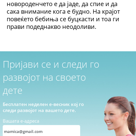
новороденчето е да јаде, да спие и да
сака внимание кога е будно. На крајот
повеќето бебиња се буцкасти и тоа ги
прави подеднакво неодоливи.
Пријави се и следи го
развојот на своето
дете
Бесплатен неделен е-весник кој го
следи развојот на вашето дете.
Вашата е-адреса