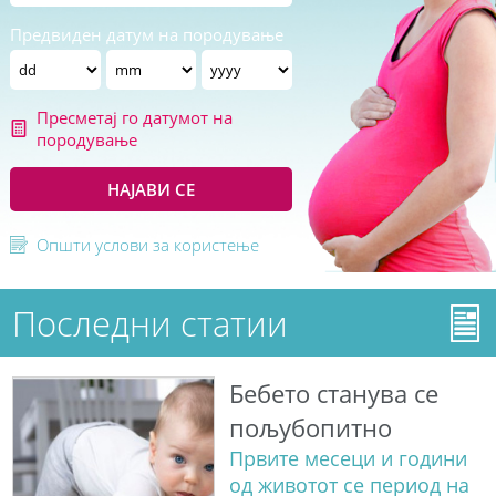
Предвиден датум на породување
Пресметај го датумот на
породување
НАЈАВИ СЕ
Општи услови за користење
Последни статии
Бебето станува сe
пољубопитно
Првите месеци и години
од животот се период на