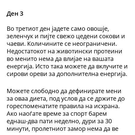
Ден 3
Во третиот ден јадете само овошје,
зеленчук и пијте свежо цедени сокови и
чаеви. Количините се неограничени.
Недостатокот на животински протеини
во менито нема да влијае на вашата
енергија. Исто така можете да вклучите и
сирови ореви за дополнителна енергија.
Можете слободно да дефинирате мени
за оваа диета, под услов да се држите до
гореспоменатите правила на исхрана.
Ако наоѓате време за спорт барем
еднаш-два пати неделно, дури за 30
минути, пролетниот замор нема да ве