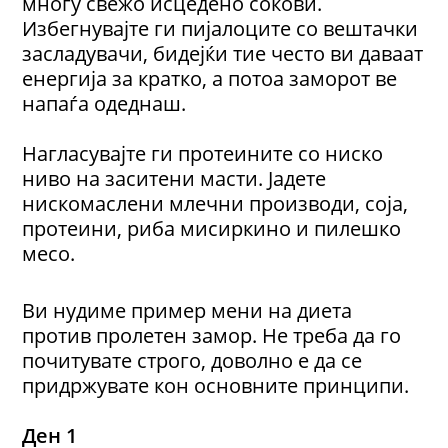
многу свежо исцедено сокови.
Избегнувајте ги пијалоците со вештачки
засладувачи, бидејќи тие често ви даваат
енергија за кратко, а потоа заморот ве
напаѓа одеднаш.
Нагласувајте ги протеините со ниско
ниво на заситени масти. Јадете
нискомаслени млечни производи, соја,
протеини, риба мисиркино и пилешко
месо.
Ви нудиме пример мени на диета
против пролетен замор. Не треба да го
почитувате строго, доволно е да се
придржувате кон основните принципи.
Ден 1