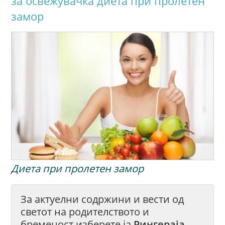
за освежувачка диета при пролетен
замор
Диета при пролетен замор
За актуелни содржини и вести од
светот на родителството и
бременост изберете ја
Рингераја