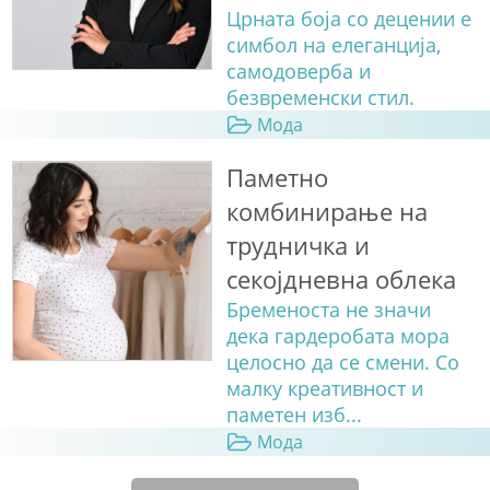
Црната боја со децении е
симбол на елеганција,
самодоверба и
безвременски стил.
Мода
Паметно
комбинирање на
трудничка и
секојдневна облека
Бременоста не значи
дека гардеробата мора
целосно да се смени. Со
малку креативност и
паметен изб...
Мода