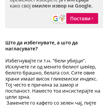
како свој
омилен извор на Google.
Постави
Што да избегнувате, а што да
нагласувате?
Избегнувајте ги т.н. "бели убијци".
Исклучете ги од менито белиот шеќер,
белото брашно, белата сол. Сите овие
храни имаат висок гликемиски индекс.
Тој често е причина за замор и
поспаност. Наместо тоа инсистирајте на
цели зрна.
Заменете го кафето со зелен чај, пијте