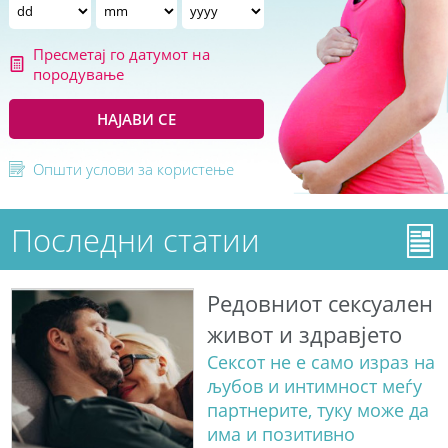
Пресметај го датумот на
породување
НАЈАВИ СЕ
Општи услови за користење
Последни статии
Редовниот сексуален
живот и здравјето
Сексот не е само израз на
љубов и интимност меѓу
партнерите, туку може да
има и позитивно