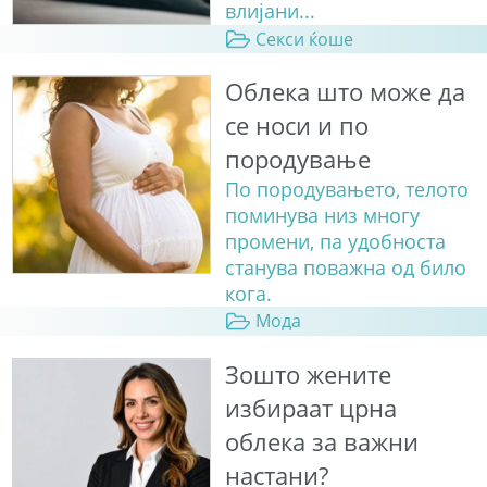
влијани...
Секси ќоше
Облека што може да
се носи и по
породување
По породувањето, телото
поминува низ многу
промени, па удобноста
станува поважна од било
кога.
Мода
Зошто жените
избираат црна
облека за важни
настани?