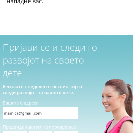
нападне вас.
Пријави се и следи го
развојот на своето
дете
Бесплатен неделен е-весник кој го
следи развојот на вашето дете.
Вашата е-адреса
Предвиден датум на породување