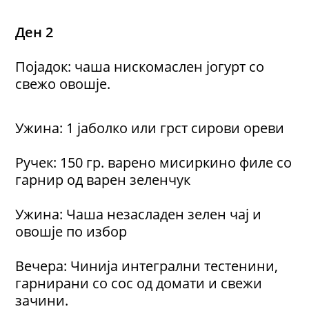
Ден 2
Појадок: чаша нискомаслен јогурт со
свежо овошје.
Ужина: 1 јаболко или грст сирови ореви
Ручек: 150 гр. варено мисиркино филе со
гарнир од варен зеленчук
Ужина: Чаша незасладен зелен чај и
овошје по избор
Вечера: Чинија интегрални тестенини,
гарнирани со сос од домати и свежи
зачини.