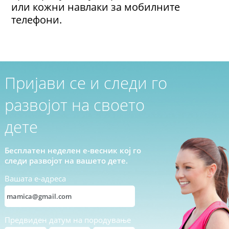
или кожни навлаки за мобилните
телефони.
Пријави се и следи го
развојот на своето
дете
Бесплатен неделен е-весник кој го
следи развојот на вашето дете.
Вашата е-адреса
Предвиден датум на породување