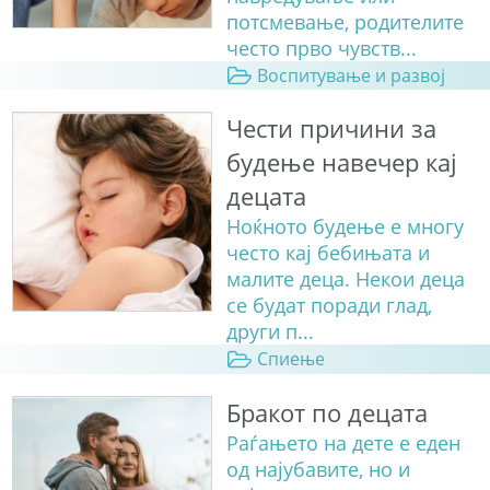
потсмевање, родителите
често прво чувств...
Воспитување и развој
Чести причини за
будење навечер кај
децата
Ноќното будење е многу
често кај бебињата и
малите деца. Некои деца
се будат поради глад,
други п...
Спиење
Бракот по децата
Раѓањето на дете е еден
од најубавите, но и