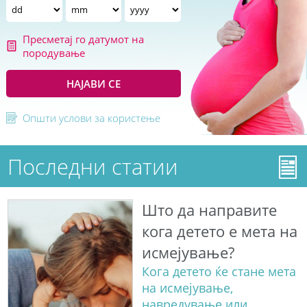
Пресметај го датумот на
породување
НАЈАВИ СЕ
Општи услови за користење
Последни статии
Што да направите
кога детето е мета на
исмејување?
Кога детето ќе стане мета
на исмејување,
навредување или