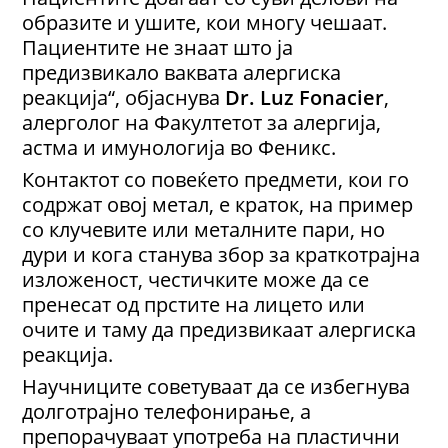
образите и ушите, кои многу чешаат.
Пациентите не знаат што ја
предизвикало ваквата алергиска
реакција“, објаснува
Dr. Luz Fonacier
,
алерголог на Факултетот за алергија,
астма и имунологија во Феникс.
Контактот со повеќето предмети, кои го
содржат овој метал, е краток, на пример
со клучевите или металните пари, но
дури и кога станува збор за краткотрајна
изложеност, честичките може да се
пренесат од прстите на лицето или
очите и таму да предизвикаат алергиска
реакција.
Научниците советуваат да се избегнува
долготрајно телефонирање, а
препорачуваат употреба на пластични