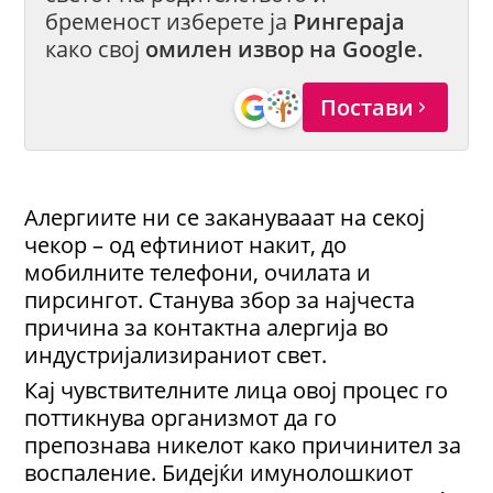
бременост изберете ја
Рингераја
како свој
омилен извор на Google.
Постави
Алергиите ни се заканувааат на секој
чекор – од ефтиниот накит, до
мобилните телефони, очилата и
пирсингот. Станува збор за најчеста
причина за контактна алергија во
индустријализираниот свет.
Кај чувствителните лица овој процес го
поттикнува организмот да го
препознава никелот како причинител за
воспаление. Бидејќи имунолошкиот