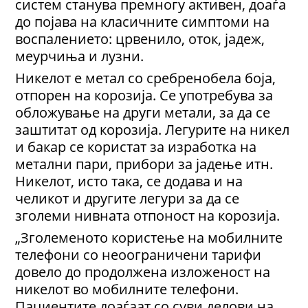
систем станува премногу активен, доаѓа
до појава на класичните симптоми на
воспалението: црвенило, оток, јадеж,
меурчиња и лузни.
Никелот е метал со сребренобела боја,
отпорен на корозија. Се употребува за
обложување на други метали, за да се
заштитат од корозија. Легурите на никел
и бакар се користат за изработка на
метални пари, прибори за јадење итн.
Никелот, исто така, се додава и на
челикот и другите легури за да се
зголеми нивната отпоност на корозија.
„Зголеменото користење на мобилните
телефони со неоограничени тарифи
довело до продолжена изложеност на
никелот во мобилните телефони.
Пациентите доаѓаат со суви делови на