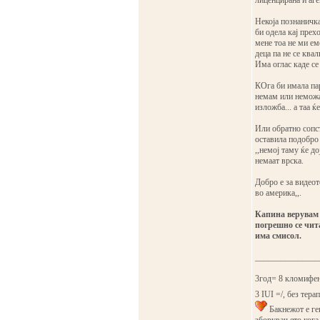
лиценцирана и аген
Некоја познаничка
би одела кај прех
мене тоа не ми ем
деца па не се квал
Има оглас каде се
КОга би имала пар
немам или неможа
изложба... а таа ќ
Или обратно сопст
оставила подобро 
,,немој таму ќе до
немаат врска.
Добро е за видеото
во америка,,.
Капина верувам 
погрешно се чит
има смисол.
_______________
3год= 8 кломифен
3 IUI =/, без терап
Бакнежот е ген