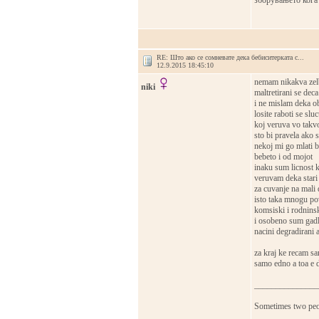
зборувањето кога
RE: Што ако се сомневате дека бебиситерката с...
12.9.2015 18:45:10
nemam nikakva zelb
niki
maltretirani se deca
i ne mislam deka ob
losite raboti se sl
koj veruva vo takv
sto bi pravela ako
nekoj mi go mlati b
bebeto i od mojot
inaku sum licnost k
veruvam deka stari 
za cuvanje na mali 
isto taka mnogu po
komsiski i rodninsk
i osobeno sum gadli
nacini degradirani a
za kraj ke recam sa
samo edno a toa e 
_______________
Sometimes two peopl