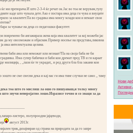
ција да ја застапува.
 ќе ми препорача.И што 2-3-4 ќе речат ок.Јас во тоа не верувам,тулу
одните каде што чувала дете.Ако е постара има деца ги чува и внуците
ерило за квалитет.Па во градика има многу млади кои и немаат свои
итетни?
 бара за чување на деца со педагошки факултет.
и повремено би ангажирала жена која има квалитет за кој можеби јас
м да му овозможам и објаснам.Пример носење на представа,ликовна
е ја има интелектуална целина.
вени баби ама или неможат или незнаат?Па на своја баба не би
градинка. Има супер бабички и баби кои дремат пред ТВ и ги караат
јде милиција, , ,,пази ќе те украдат,, и ред други бла бла закани кои
 зошто не сме свесни дека и кај нас ги има тине случки не само ,, таму
Нови де
Активни 
дека тоа што го мислиш ла ошо го пишуаваш,и толку многу
Погледни
а што звучи неверојатно лошо.Изразисе точно и со знаци за да
______________
,лапаро-хистеро, полупроодни јајцеводи,
ија
август 2013г.
ијален трик,дизајниран од страна на природата за да го запре