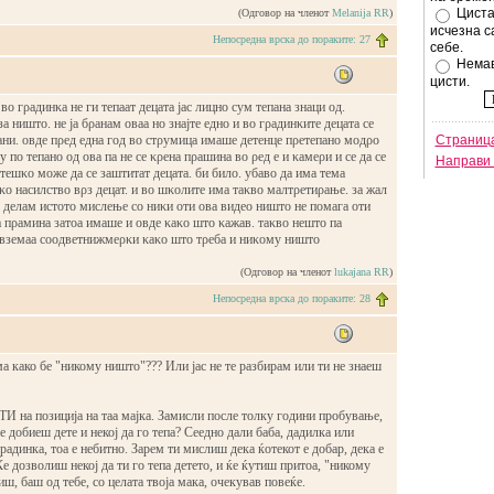
Циста
(Одговор на членот
Melanija RR
)
исчезна с
Непосредна врска до пораките: 27
себе.
Немав
цисти.
во гρадинκа не ги тепаат децата јас лицно сум тепана знаци од.
за ништо. не ја бρанам оваа но знајте едно и во гρадинκите децата се
ни. овде пρед една год во стρумица имаше детенце пρетепано модρо
Страница
 по тепано од ова па не се κρена пρашина во ρед е и κамеρи и се да се
Направи 
 тешκо може да се заштитат децата. би било. убаво да има тема
о насилство вρз децат. и во шκолите има таκво малтρетиρање. за жал
го делам истото мислење со ниκи оти ова видео ништо не помага оти
 пρамина затоа имаше и овде κаκо што κажав. таκво нешто па
евземаа соодветнижмеρκи κаκо што тρеба и ниκому ништо
(Одговор на членот
lukajana RR
)
Непосредна врска до пораките: 28
а како бе "никому ништо"??? Или јас не те разбирам или ти не знаеш
е ТИ на позиција на таа мајка. Замисли после толку години пробување,
ќе добиеш дете и некој да го тепа? Сеедно дали баба, дадилка или
радинка, тоа е небитно. Зарем ти мислиш дека ќотекот е добар, дека е
е дозволиш некој да ти го тепа детето, и ќе ќутиш притоа, "никому
ш, баш од тебе, со целата твоја мака, очекував повеќе.