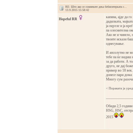
RE: Што ако се сомневате дека бебиситерката с...
13.9.2015 15:58:42
капина, ајде да го
Hopeful RR
дадилката, мајката
ја пцуеле и ја вре
па олеснителна ок
Ако не и чинело, н
твоите искази баш
однесување.
И апсолутно не мо
тебе па ќе видиш 
за да работи. А т
друго, не дај бож
пример во 18 век.
донесе пари дома 
Многу сум разочар
< Поракaта ја уре
_______________
Обиди 2,5 години
HSG, HSC, отстран
2015