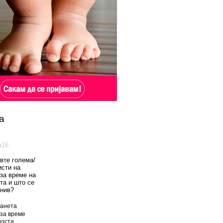
а
а16
вте голема/
исти на
 за време на
та и што се
 нив?
анета
за време
оста.