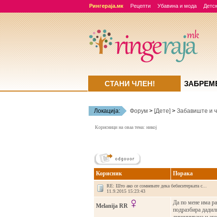
Рингераја.мк
Рецепти
Убавина и мода
Детск
СТАНИ ЧЛЕН!
ЗАБРЕМ
Локација:
Форум
>
[Дете]
>
Забавиште и ч
Корисници на оваа тема: никој
Корисник
Порака
RE: Што ако се сомневате дека бебиситерката с...
11.9.2015 15:23:43
Да по мене има раз
Melanija RR
подразбира дадилк