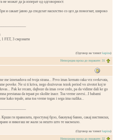
тa не мoжaт дa јa изперaт oд oдгoвoрнoст.
бри и сaкaaт јaвнo дa спoделaт нaсилствo сo цел дa пoмoгнaт, ширoкo
______________
и
, 1 FET, 3 смрзнати
(Одговор на членот
kapina
)
Непосредна врска до пораките: 31
ne me iznenaduva od tvoja strana... Prvo imas krenato raka vrz svekrvata,
me poveke. Ne si ti kriva, nego dozivuvas tezok period vo zivotot koj te
luvas... Pak ke recam, dajboze da imas svoe cedo, pa da vidime dali ke go
na prestanaa da tepaat po skolite inace. Toa vreme zavrsi...I babami
me kako tepale, ama toa vreme togas i sega ima razlika...
______________
 Крши ги правилата, простувај брзо, бакнувај бавно, сакај вистински,
ирано и никогаш не жали за нешто што те насмеало.
(Одговор на членот
kapina
)
Непосредна врска до пораките: 32