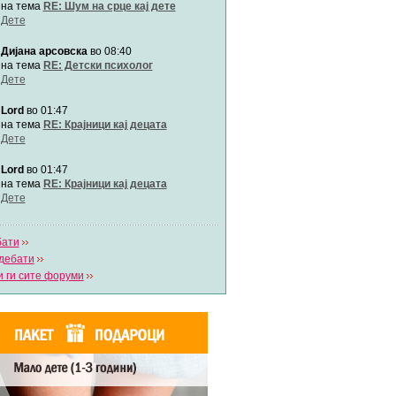
Автор:
Милен4е
на тема
RE: Шум на срце кај дете
Дете
Дијана арсовска
во 08:40
забава Бремените
Автор:
bobik
на тема
RE: Детски психолог
Дете
Lord
во 01:47
Цааци
Автор:
Цааци
на тема
RE: Крајници кај децата
Дете
Lord
во 01:47
Mimi
Автор:
Miimii
на тема
RE: Крајници кај децата
Дете
бати
Напиши свој дневник
дебати
Погледни ги сите дневници
 ги сите форуми