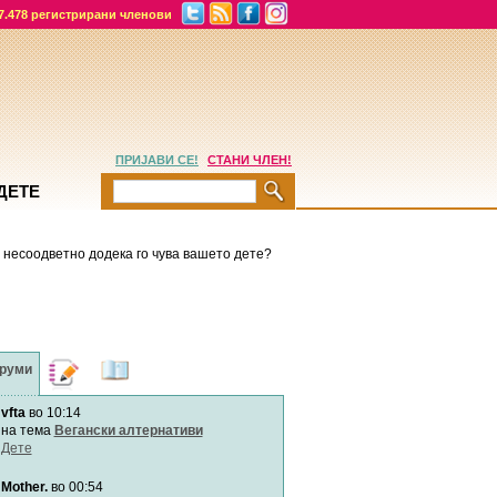
7.478 регистрирани членови
ПРИЈАВИ СЕ!
СТАНИ ЧЛЕН!
ДЕТЕ
 несоодветно додека го чува вашето дете?
руми
Дневници
Најнови
содржини
vfta
во 10:14
Хепинес
Автор:
Хепинес
на тема
Вегански алтернативи
Дете
Mother.
во 00:54
Мими