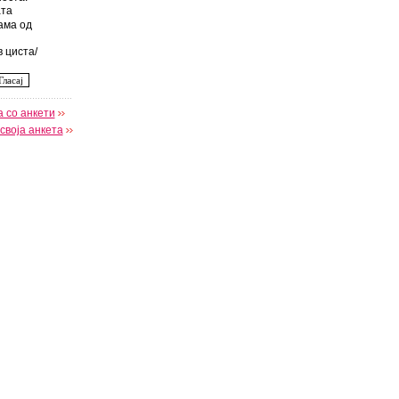
та
ама од
 циста/
 со анкети
своја анкета