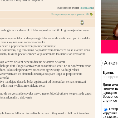
 зборовите стануваат непотребни
(Одговор на членот
lukajana RR
)
Непосредна врска до пораките: 26
a da gledam videa vo koi bilo koj maltretira bilo kogo a najmalku koga
javuvanje na takvi videa pomaga bilo komu da svati nesto pa ni toa deka
ucuvaat i kaj nas a ne samo vo amerika
o nesto e poprilicno naiven po moe viduvanje
 se somnevam, sigurno nema da postavuvam kameri za da se uveram deka
ebeto, tuku na prviot somnez ke ja otstranam taa licnost od zivotot na
oja veruva deka ni bebe ni dete ne se ostava sekomu
Анкет
babi pa duri i koga stanuva zbor za rodninski vrski ne se soodveten izbor
deca, kako sekojdnevnova resenie za zgrizuvanje na dolgi relacii
Циста.
veke veruvam vo sistemski resenija naspram koga se potpirame na
пеперутк
i vrski
va na idejata deca da bidat zgrizuvani od licnosti koi se na site mozni
Дали има
 edinstven kvalitet im e niskata cena
големи ц
јајниците
mo da ne go snajde coveka vakvo nesto, bidejki otkako ke go snajde znaci
бременос
deka zakasnil so deluvanje
случи со
______________
Отстр
e have to fall apart to realise how much they need to fall back together
хируршки 
на бремен