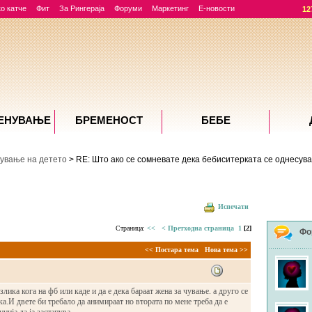
о катче
Фит
За Рингераја
Форуми
Маркетинг
Е-новости
12
ЕНУВАЊE
БРЕМЕНОСТ
БЕБЕ
ување на детето
> RE: Што ако се сомневате дека бебиситерката се однесува
Испечати
Страница:
<<
< Претходна страница
1
[2]
Фо
<< Постара тема
Нова тема >>
лика кога на фб или каде и да е дека бараат жена за чување. а друго се
а.И двете би требало да анимираат но втората по мене треба да е