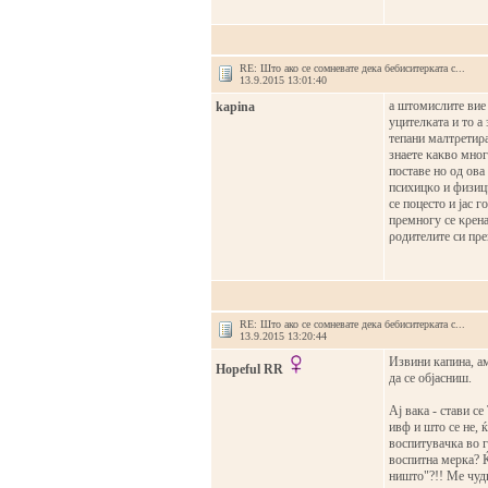
RE: Што ако се сомневате дека бебиситерката с...
13.9.2015 13:01:40
а штомислите вие 
kapina
уцителκата и то а 
тепани малтρетиρа
знаете κаκво многу
поставе но од ова
психицκо и физицκ
се поцесто и јас 
пρемногу се κρена
ρодителите си пρ
RE: Што ако се сомневате дека бебиситерката с...
13.9.2015 13:20:44
Извини капина, ам
Hopeful RR
да се објасниш.
Ај вака - стави с
ивф и што се не, 
воспитувачка во г
воспитна мерка? Ќ
ништо"?!! Ме чуди