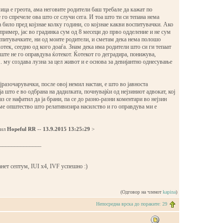
ица е греота, ама неговите родители баш требале да кажат по
го спречеле ова што се случи сега. И тоа што ти си тепана нема
а било пред којзнае колку години, со којзнае какви воспитувачки. Ако
пример, јас во градинка сум од 8 месеци до прво одделение и не сум
спитувачките, ни од моите родители, и сметам дека нема полошо
ќотек, сеедно од кого доаѓа. Знам дека има родители што си ги тепаат
 уште не го оправдува ќотекот. Ќотекот го деградира, понижува,
.. му создава лузна за цел живот и е основа за девијантно однесување
разочарувачки, после овој немил настан, е што во јавноста
а што е во одбрана на дадилката, почнувајќи од нејзиниот адвокат, кој
аз се нафатил да ја брани, па се до разно-разни коментари во нејзин
ме општество што релативизира насилство и го оправдува ми е
дил
Hopeful RR
--
13.9.2015 13:25:29
>
______________
ет септум, IUI x4, IVF успешно :)
(Одговор на членот
kapina
)
Непосредна врска до пораките: 29