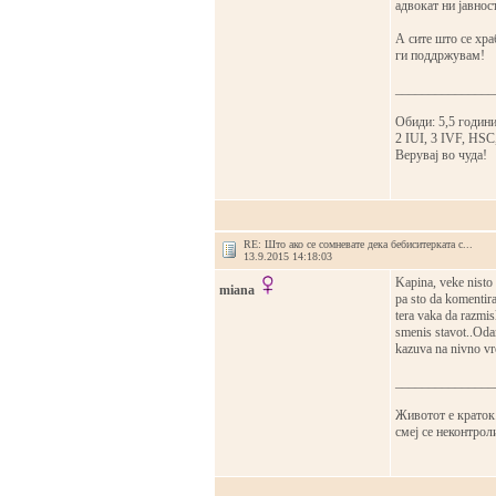
aдвoкaт ни јaвнoс
А сите штo се хрa
ги пoддржувaм!
_______________
Обиди: 5,5 годин
2 IUI, 3 IVF, HSC
Верувај во чуда!
RE: Што ако се сомневате дека бебиситерката с...
13.9.2015 14:18:03
Kapina, veke nisto 
miana
pa sto da komentira
tera vaka da razmis
smenis stavot..Odam
kazuva na nivno vre
_______________
Животот е краток.
смеј се неконтрол