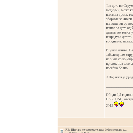
Тоа дете во Струм
медиуми, може ќе 
никаква врска, то
збориме за личен 
пипната, ни од во
нешто за дете од 
децата, но тоа се
навредува детето.
во иднина, за жал.
И уште нешто. Нај
забележувам струј
не знам со кој обр
прилог. Тоа што с
посебно болно...
< Поракaта ја уре
_______________
Обиди 2,5 години
HSG, HSC, отстран
2015
RE: Што ако се сомневате дека бебиситерката с...
13.9.2015 13:51:21