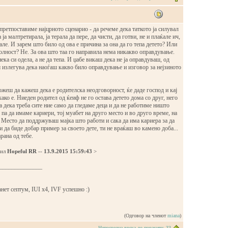
 претпоставиме најцрното сценарио - да речеме дека таткото ја силувал
 ја малтретирала, ја терала да пере, да чисти, да готви, не и плаќале ич,
ѓале. И зарем што било од ова е причина за она да го тепа детето? Или
олност? Не. За ова што таа го направила нема никакво оправдување.
ека си одела, а не да тепа. И џабе викаш дека не ја оправдуваш, од
 излегува дека наоѓаш какво било оправдување и изговор за нејзиното
жеш да кажеш дека е родителска неодговорност, ќе даде господ и кај
како е. Ниеден родител од ќеиф не го остава детето дома со друг, него
оа дека треба сите ние само да гледаме деца и да не работиме ништо
е па да имаме кариери, тој муабет на друго место и во друго време, на
 Место да поддржуваш мајка што работи и сака да има кариера за да
и да биде добар пример за своето дете, ти не враќаш во камено доба...
ана од тебе.
дил
Hopeful RR
--
13.9.2015 15:59:43
>
______________
ет септум, IUI x4, IVF успешно :)
(Одговор на членот
miana
)
Непосредна врска до пораките: 33