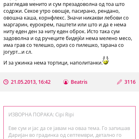
разгледав менито и сум презадоволна од тоа што
содржи. Секое утро овошје, пасирано, рендано,
овошна каша, корнфлекс. Значи никакви лебови со
маргарин, еурокрем, паштети или што и да е нема
ниту еден ден за ниту еден оброк. Исто така сум
задоволна и од ручеците бидејќи нема мелено месо,
има грав со телешко, ориз со пилешко, тарана со
јогурт...и сл.
И за ужинка нема тортици, наполитанки.
21.05.2013, 16:42
Beatris
3116
ИЗВОРНА ПОРАКА: Cipi Ripi
Еве сум и јас да се јавам на оваа тема. Го запишав
Даријан во градинка од септември, детално го