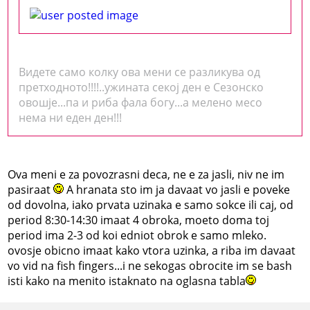
Видете само колку ова мени се разликува од
претходното!!!!..ужината секој ден е Сезонско
овошје...па и риба фала богу...а мелено месо
нема ни еден ден!!!
Ova meni e za povozrasni deca, ne e za jasli, niv ne im
pasiraat
A hranata sto im ja davaat vo jasli e poveke
od dovolna, iako prvata uzinaka e samo sokce ili caj, od
period 8:30-14:30 imaat 4 obroka, moeto doma toj
period ima 2-3 od koi edniot obrok e samo mleko.
ovosje obicno imaat kako vtora uzinka, a riba im davaat
vo vid na fish fingers...i ne sekogas obrocite im se bash
isti kako na menito istaknato na oglasna tabla