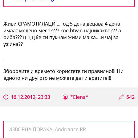
Живи СРАМОТИЛАЦИ..... од 5 дена децава 4 дена
имаат мелено месо???? кое btw е најникакво??? а
риба??? ц ц ц ќе си пукнам жими мајка....и чај за
ужина??
_____________________________
Зборовите и времето користете ги правилно!!! Ни
едното ни другото не можете да ги вратите!!!
16.12.2012, 23:33
*Elena*
542
ИЗВОРНА ПОРАКА: Andriance RR