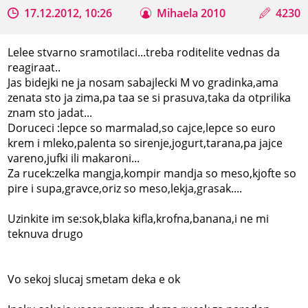
17.12.2012, 10:26
Mihaela 2010
4230
Lelee stvarno sramotilaci...treba roditelite vednas da
reagiraat..
Jas bidejki ne ja nosam sabajlecki M vo gradinka,ama
zenata sto ja zima,pa taa se si prasuva,taka da otprilika
znam sto jadat...
Doruceci :lepce so marmalad,so cajce,lepce so euro
krem i mleko,palenta so sirenje,jogurt,tarana,pa jajce
vareno,jufki ili makaroni...
Za rucek:zelka mangja,kompir mandja so meso,kjofte so
pire i supa,gravce,oriz so meso,lekja,grasak....
Uzinkite im se:sok,blaka kifla,krofna,banana,i ne mi
teknuva drugo
Vo sekoj slucaj smetam deka e ok