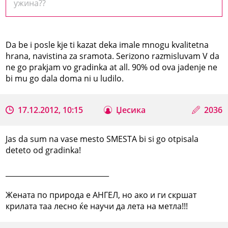
ужина??
Da be i posle kje ti kazat deka imale mnogu kvalitetna
hrana, navistina za sramota. Serizono razmisluvam V da
ne go prakjam vo gradinka at all. 90% od ova jadenje ne
bi mu go dala doma ni u ludilo.
17.12.2012, 10:15
Џесика
2036
Jas da sum na vase mesto SMESTA bi si go otpisala
deteto od gradinka!
_____________________________
Жената по природа е АНГЕЛ, но ако и ги скршат
крилата таа лесно ќе научи да лета на метла!!!