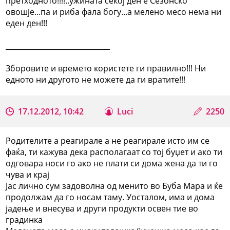
претходното!!!!..ужината секој ден е Сезонско
овошје...па и риба фала богу...а мелено месо нема ни
еден ден!!!
_____________________________
Зборовите и времето користете ги правилно!!! Ни
едното ни другото не можете да ги вратите!!!
17.12.2012, 10:42
Luci
2250
Родителите а реагирале а не реагирале исто им се
фаќа, ти кажува дека располагаат со тој буџет и ако ти
одговара носи го ако не плати си дома жена да ти го
чува и крај
Јас лично сум задоволна од менито во Буба Мара и ќе
продолжам да го носам таму. Уосталом, има и дома
јадење и внесува и други продукти освен тие во
градинка