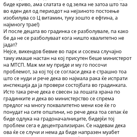
биде криво, ама слатата е од зелка не затоа што таа
во еден дел од периодот на нејзиното постоење
изобилува со Ц витамин, туку зошто е ефтина, а
најмногу трае!)
И после децата во градинка се разболувале, па како
бе да не се разболуваат кога ништо квалитетно не
јадат?
Нејсе, викендов бевме во парк и сосема случајно
таму имаше настан на кој присутен беше министерот
на МТСП. Маж ми му пријде и му го посочи
проблемот, за кој тој се согласи дека е страшно тоа
што се нуди и рече дека во најмала рака ќе испрати
инспекција да ја провери состојбата во градинката.
Исто така рече дека е свесен за лошата храна по
градинките и дека во министерство се спрема
предлог на многу поквалитетно мени кое ќе го
понудат на сите општини, но рече дека тоа сепак ќе
биде одлука на градоначалниците, бидејќи тој
проблем сега е децентрализиран. Се надевам дека
ова ќе се случи и нема да биде напразен муабет