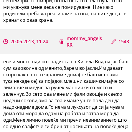
септември-октомври, потоа некако спласнува. Што
ми укажува мене дека се помируваме. Ние како
родители треба да реагираме на ова, нашите деца се
хранат со оваа храна.
mommy_angels
20.05.2013, 11:24
1543
RR
еве и моето оди во градинка во Кисела Вода и јас баш
сум задоволна од менито,барем во јасли.Им даваат
скоро како што се храниме дома(не баш исто ама
тука некаде се),за појадок млешни кашички,чајче со
лимонче и медче,за ручек манџички со месо и
зеленчук.Во сето ова мене ми фали овошје и свежо
цедени сокови,ама за тоа имаме уште пола ден да
надокнадиме дома.Го немам луксузот да си ја чувам
дома оти мора да одам на работа и затоа мора да
оди.Мене лично повеќе ми пречи невниманието што
со едно салфетче ги бришат носињата на повеќе деца