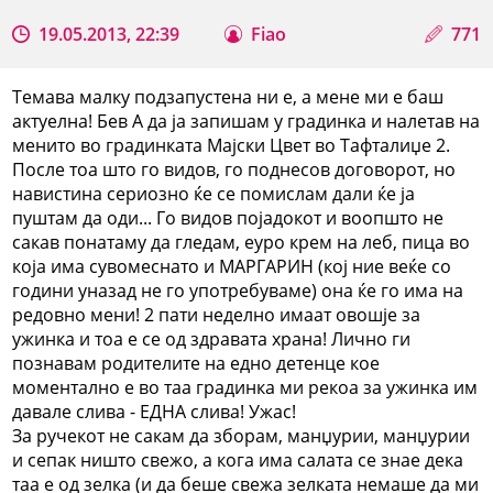
19.05.2013, 22:39
Fiao
771
Темава малку подзапустена ни е, а мене ми е баш
актуелна! Бев А да ја запишам у градинка и налетав на
менито во градинката Мајски Цвет во Тафталиџе 2.
После тоа што го видов, го поднесов договорот, но
навистина сериозно ќе се помислам дали ќе ја
пуштам да оди... Го видов појадокот и воопшто не
сакав понатаму да гледам, еуро крем на леб, пица во
која има сувомеснато и МАРГАРИН (кој ние веќе со
години уназад не го употребуваме) она ќе го има на
редовно мени! 2 пати неделно имаат овошје за
ужинка и тоа е се од здравата храна! Лично ги
познавам родителите на едно детенце кое
моментално е во таа градинка ми рекоа за ужинка им
давале слива - ЕДНА слива! Ужас!
За ручекот не сакам да зборам, манџурии, манџурии
и сепак ништо свежо, а кога има салата се знае дека
таа е од зелка (и да беше свежа зелката немаше да ми