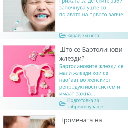
Грижата за детските заби
започнува уште со
појавата на првото запче.
Здравје и нега
Што се Бартолинови
жлезди?
Бартолиновите жлезди се
мали жлезди кои се
наоѓаат во женскиот
репродуктивен систем и
имаат важна...
Подготовка за
забременување
Промената на