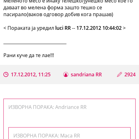
Меленото месо е инаку телешко/јунешко месо кое го
даваат во мелена форма зашто тешко се
пасирало(ваков одговор добив кога прашав)
< Поракaта ја уредил
luci RR
--
17.12.2012 10:44:02
>
_____________________________
Рани куче да те лае!!!
17.12.2012, 11:25
sandriana RR
2924
ИЗВОРНА ПОРАКА: Andriance RR
ИЗВОРНА ПОРАКА: Maca RR