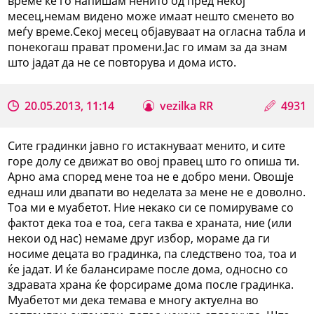
време ќе го напишам ненито од пред некој
месец,немам видено може имаат нешто сменето во
меѓу време.Секој месец објавуваат на огласна табла и
понекогаш прават промени.Јас го имам за да знам
што јадат да не се повторува и дома исто.
20.05.2013, 11:14
vezilka RR
4931
Сите градинки јавно го истакнуваат менито, и сите
горе долу се движат во овој правец што го опиша ти.
Арно ама според мене тоа не е добро мени. Овошје
еднаш или двапати во неделата за мене не е доволно.
Тоа ми е муабетот. Ние некако си се помируваме со
фактот дека тоа е тоа, сега таква е храната, ние (или
некои од нас) немаме друг избор, мораме да ги
носиме децата во градинка, па следствено тоа, тоа и
ќе јадат. И ќе балансираме после дома, односно со
здравата храна ќе форсираме дома после градинка.
Муабетот ми дека темава е многу актуелна во