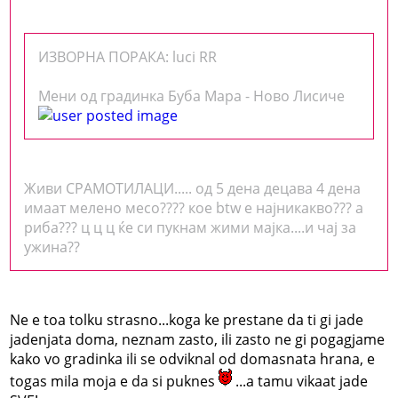
ИЗВОРНА ПОРАКА: luci RR
Мени од градинка Буба Мара - Ново Лисиче
Живи СРАМОТИЛАЦИ..... од 5 дена децава 4 дена
имаат мелено месо???? кое btw е најникакво??? а
риба??? ц ц ц ќе си пукнам жими мајка....и чај за
ужина??
Ne e toa tolku strasno...koga ke prestane da ti gi jade
jadenjata doma, neznam zasto, ili zasto ne gi pogagjame
kako vo gradinka ili se odviknal od domasnata hrana, e
togas mila moja e da si puknes
...a tamu vikaat jade