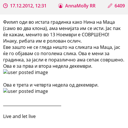
17.12.2012, 12:31
AnnaMolly RR
6409
Филип оди во истата градинка како Нина на Маца
(само во два клона), ама менијата им се исти. Јас пак
ќе кажам, менито во 13 Ноември е СОВРШЕНО!
Инаку, рибата им е ролован ослич.
Еве зашто не се гледа ништо на сликата на Маца, јас
ќе го објавам со поголема слика. Ова е мени за
градинка, за јасли е поразлично ама сепак совршено.
Ова е за прва и втора недела декември.
Ова е трета и четврта недела од декември.
_____________________________
Live and let live