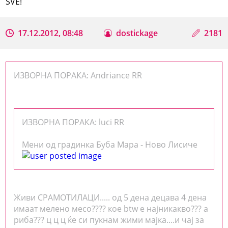
SVE!
17.12.2012, 08:48
dostickage
2181
ИЗВОРНА ПОРАКА: Andriance RR
ИЗВОРНА ПОРАКА: luci RR
Мени од градинка Буба Мара - Ново Лисиче
Живи СРАМОТИЛАЦИ..... од 5 дена децава 4 дена
имаат мелено месо???? кое btw е најникакво??? а
риба??? ц ц ц ќе си пукнам жими мајка....и чај за