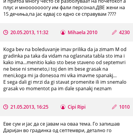
и притоа многу често се разболуваат на почетокот а
плус и мнооооооогу им фали персонал.ДВЕ жени на
15 дечиња,па јас едвај со едно се справувам ????
20.05.2013, 11:32
Mihaela 2010
4230
Koga bev na boleduvanje imav prilika da ja zimam M od
gradinka pa taka da vidam na oglasnata tabla sto ima i
kako ima...menitio kako sto bese staveno od septemvri
ne bese ni smeneto,i toj den im bese grasak na
meni,koga mi ja donesoa mi vika imavme spanakj...
E sega dali gi mrzi da gi stavat promenite ili im snemalo
grasak vo momentot pa im dale spanakj neznam
21.05.2013, 16:25
Cipi Ripi
1010
Еве сум и јас да се јавам на оваа тема. Го запишав
Даријан во градинка од септември, детално го