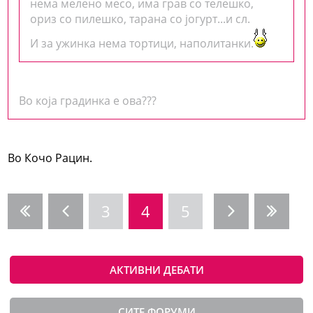
нема мелено месо, има грав со телешко,
ориз со пилешко, тарана со јогурт...и сл.
И за ужинка нема тортици, наполитанки.
Во која градинка е ова???
Во Кочо Рацин.
3
4
5
АКТИВНИ ДЕБАТИ
СИТЕ ФОРУМИ