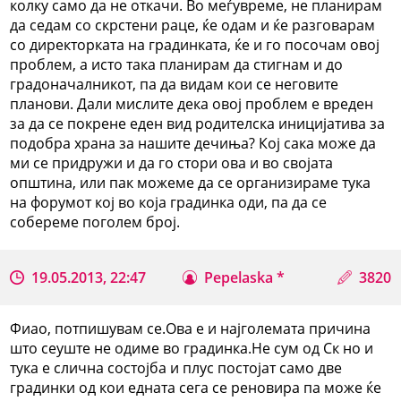
колку само да не откачи. Во меѓувреме, не планирам
да седам со скрстени раце, ќе одам и ќе разговарам
со директорката на градинката, ќе и го посочам овој
проблем, а исто така планирам да стигнам и до
градоначалникот, па да видам кои се неговите
планови. Дали мислите дека овој проблем е вреден
за да се покрене еден вид родителска иницијатива за
подобра храна за нашите дечиња? Кој сака може да
ми се придружи и да го стори ова и во својата
општина, или пак можеме да се организираме тука
на форумот кој во која градинка оди, па да се
собереме поголем број.
19.05.2013, 22:47
Pepelaska *
3820
Фиао, потпишувам се.Ова е и најголемата причина
што сеуште не одиме во градинка.Не сум од Ск но и
тука е слична состојба и плус постојат само две
градинки од кои едната сега се реновира па може ќе