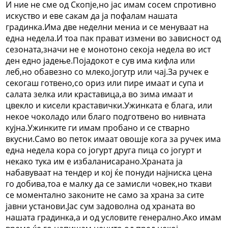
И ние не сме од Скопје,но јас имам сосем спротивно
искуство и еве сакам да ја пофалам нашата
градинка.Има две неделни мениа и се менуваат на
една недела.И тоа пак прават измени во зависност од
сезоната,значи не е монотоно секоја недела во ист
ден едно јадење.Појадокот е сув има кифла или
леб,но обавезно со млеко,јогутр или чај.За ручек е
секогаш готвено,со ориз или пире имаат и супа и
салата зелка или краставица,а во зима имаат и
цвекло и кисели краставички.Ужинката е блага, или
некое чоколадо или благо подготвено во нивната
кујна.Ужинките ги имам пробано и се стварно
вкусни.Само во петок имаат овошје кога за ручек има
една недела кора со јогурт друга пица со јогурт и
некако тука им е избаланисарано.Храната ја
набавуваат на тендер и кој ќе понуди најниска цена
го добива,тоа е малку да се замисли човек,но ткави
се моментално законите не само за храна за сите
јавни установи.Јас сум задоволна од храната во
нашата градинка,а и од условите генерално.Ако имам