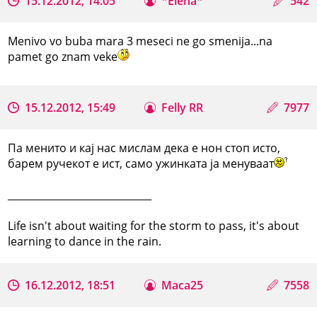
15.12.2012, 14:05
*Elena*
542
Menivo vo buba mara 3 meseci ne go smenija...na
pamet go znam veke
15.12.2012, 15:49
Felly RR
7977
Па менито и кај нас мислам дека е нон стоп исто,
барем ручекот е ист, само ужинката ја менуваат
_____________________________
Life isn't about waiting for the storm to pass, it's about
learning to dance in the rain.
16.12.2012, 18:51
Maca25
7558