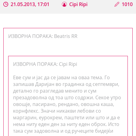
21.05.2013, 17:01
Cipi Ripi
1010
ИЗВОРНА ПОРАКА: Beatris RR
ИЗВОРНА ПОРАКА: Cipi Ripi
Еве сум и јас да се јавам на оваа тема. Го
запишав Даријан во градинка од септември,
детално го разгледав менито и сум
презадоволна од тоа што содржи. Секое утро
овошје, пасирано, рендано, овошна каша,
корнфлекс. Значи никакви лебови со
маргарин, еурокрем, паштети или што и да е
нема ниту еден ден за ниту еден оброк. Исто
така сум задоволна и од ручеците бидејќи