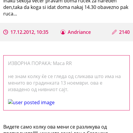
Inaku sekoja vecer pravam doma rucek za nareden
den,taka da koga si idat doma nakaj 14.30 obavezno pak
ruca...
17.12.2012, 10:35
Andriance
2140
ИЗВОРНА ПОРАКА: Maca RR
не знам колку ќе се гледа од сликава што има на
менито во градинката 13 ноември. ова е
извадено од нивниот сајт.
Видете само колку ова мени се разликува од