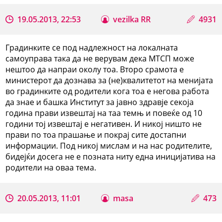
19.05.2013, 22:53
vezilka RR
4931
Градинките се под надлежност на локалната
самоуправа така да не верувам дека МТСП може
нештоо да напраи околу тоа. Второ срамота е
министерот да дознава за (не)квалитетот на менијата
во градинките од родители кога тоа е негова работа
да знае и башка Институт за јавно здравје секоја
година прави извештај на таа темњ и повеќе од 10
години тој извештај е негативен. И никој ништо не
прави по тоа прашање и покрај сите достапни
информации. Под никој мислам и на нас родителите,
бидејќи досега не е позната ниту една иницијатива на
родители на оваа тема.
20.05.2013, 11:01
masa
473