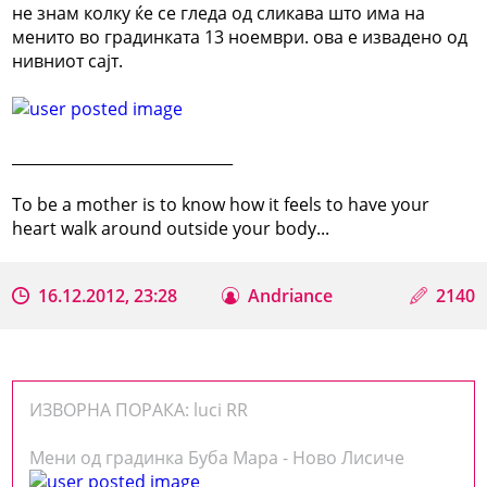
не знам колку ќе се гледа од сликава што има на
менито во градинката 13 ноември. ова е извадено од
нивниот сајт.
_____________________________
To be a mother is to know how it feels to have your
heart walk around outside your body...
16.12.2012, 23:28
Andriance
2140
ИЗВОРНА ПОРАКА: luci RR
Мени од градинка Буба Мара - Ново Лисиче