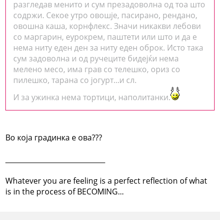
разгледав менито и сум презадоволна од тоа што
содржи. Секое утро овошје, пасирано, рендано,
овошна каша, корнфлекс. Значи никакви лебови
со маргарин, еурокрем, паштети или што и да е
нема ниту еден ден за ниту еден оброк. Исто така
сум задоволна и од ручеците бидејќи нема
мелено месо, има грав со телешко, ориз со
пилешко, тарана со јогурт...и сл.
И за ужинка нема тортици, наполитанки.
Во која градинка е ова???
_____________________________
Whatever you are feeling is a perfect reflection of what
is in the process of BECOMING...