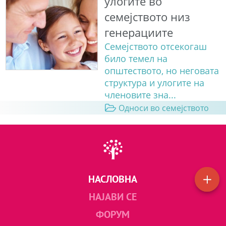
улогите во
семејството низ
генерациите
Семејството отсекогаш
било темел на
општеството, но неговата
структура и улогите на
членовите зна...
Односи во семејството
НАСЛОВНА
НАЈАВИ СЕ
ФОРУМ