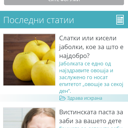
Последни статии
Слатки или кисели
јаболки, кое за што е
најдобро?
Јаболката се едно од
најздравите овошја и
заслужено го носат
епитетот „овошје за секој
ден“.
Здрава исхрана
Вистинската паста за
заби за вашето дете