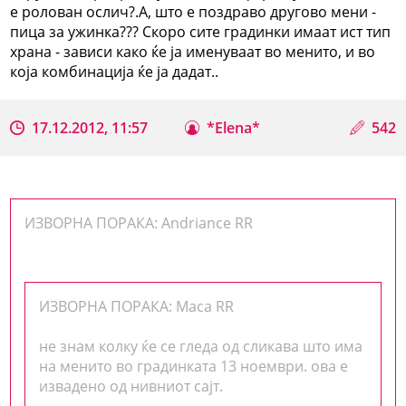
е ролован ослич?.А, што е поздраво другово мени -
пица за ужинка??? Скоро сите градинки имаат ист тип
храна - зависи како ќе ја именуваат во менито, и во
која комбинација ќе ја дадат..
17.12.2012, 11:57
*Elena*
542
ИЗВОРНА ПОРАКА: Andriance RR
ИЗВОРНА ПОРАКА: Maca RR
не знам колку ќе се гледа од сликава што има
на менито во градинката 13 ноември. ова е
извадено од нивниот сајт.