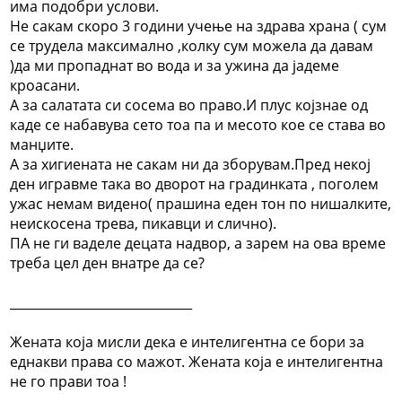
има подобри услови.
Не сакам скоро 3 години учење на здрава храна ( сум
се трудела максимално ,колку сум можела да давам
)да ми пропаднат во вода и за ужина да јадеме
кроасани.
А за салатата си сосема во право.И плус којзнае од
каде се набавува сето тоа па и месото кое се става во
манџите.
А за хигиената не сакам ни да зборувам.Пред некој
ден игравме така во дворот на градинката , поголем
ужас немам видено( прашина еден тон по нишалките,
неискосена трева, пикавци и слично).
ПА не ги ваделе децата надвор, а зарем на ова време
треба цел ден внатре да се?
_____________________________
Жената која мисли дека е интелигентна се бори за
еднакви права со мажот. Жената која е интелигентна
не го прави тоа !