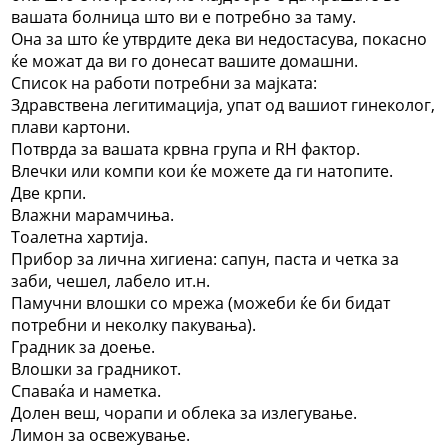
вашата болница што ви е потребно за таму.
Она за што ќе утврдите дека ви недостасува, покасно
ќе можат да ви го донесат вашите домашни.
Список на работи потребни за мајката:
Здравствена легитимација, упат од вашиот гинеколог,
плави картони.
Потврда за вашата крвна група и RH фактор.
Влечки или компи кои ќе можете да ги натопите.
Две крпи.
Влажни марамчиња.
Тоалетна хартија.
Прибор за лична хигиена: сапун, паста и четка за
заби, чешел, лабело ит.н.
Памучни влошки со мрежа (можеби ќе би бидат
потребни и неколку пакувања).
Градник за доење.
Влошки за градникот.
Спаваќа и наметка.
Долен веш, чорапи и облека за излегување.
Лимон за освежување.