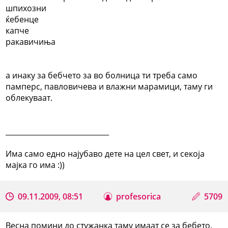
шпихозни
ќебенце
капче
ракавичиња
а инаку за бебчето за во болница ти треба само
памперс, павловичева и влажни марамици, таму ги
облекуваат.
_____________________________
Има само едно најубаво дете на цел свет, и секоја
мајка го има :))
09.11.2009, 08:51
profesorica
5709
Весна помини до стужанка таму имаат се за бебето,