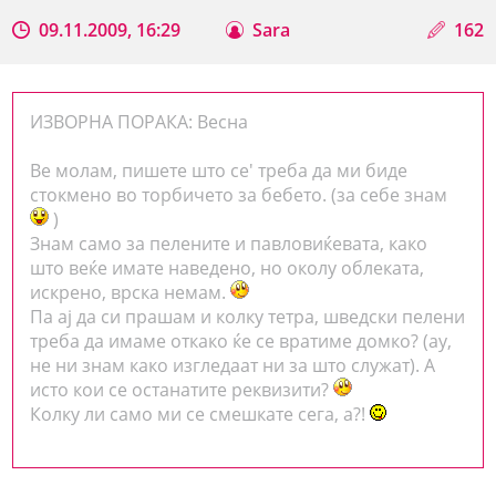
09.11.2009, 16:29
Sara
162
ИЗВОРНА ПОРАКА: Весна
Ве молам, пишете што се' треба да ми биде
стокмено во торбичето за бебето. (за себе знам
)
Знам само за пелените и павловиќевата, како
што веќе имате наведено, но околу облеката,
искрено, врска немам.
Па ај да си прашам и колку тетра, шведски пелени
треба да имаме откако ќе се вратиме домко? (ау,
не ни знам како изгледаат ни за што служат). А
исто кои се останатите реквизити?
Колку ли само ми се смешкате сега, а?!