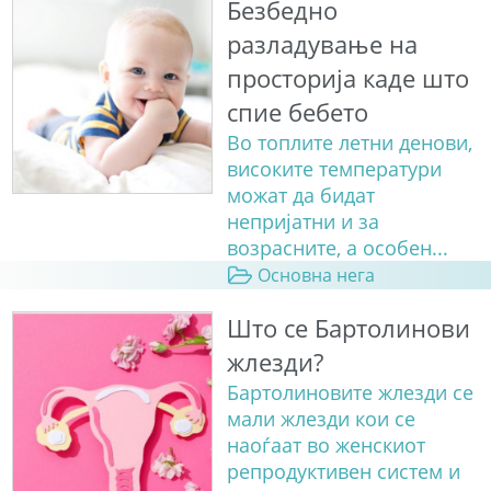
Безбедно
разладување на
просторија каде што
спие бебето
Во топлите летни денови,
високите температури
можат да бидат
непријатни и за
возрасните, а особен...
Основна нега
Што се Бартолинови
жлезди?
Бартолиновите жлезди се
мали жлезди кои се
наоѓаат во женскиот
репродуктивен систем и