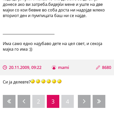
донесе ако ви затреба.бидејќи мене и уште на две
мајки со кои бевме во соба доста ни надојде млеко
вториот ден и пумпицата баш ни се најде.
_____________________________
Има само едно најубаво дете на цел свет, и секоја
мајка го има :))
20.11.2009, 09:22
mami
8680
Си ја делевте?
2
3
4