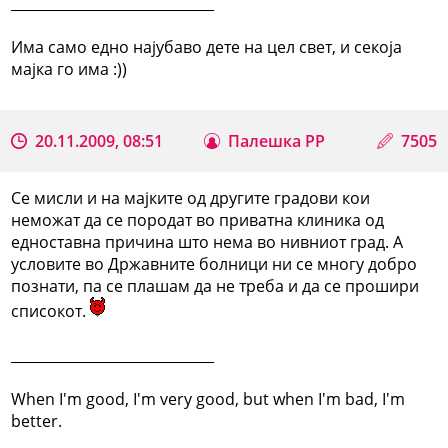
_____________________________
Има само едно најубаво дете на цел свет, и секоја
мајка го има :))
20.11.2009, 08:51
Палешка РР
7505
Се мисли и на мајките од другите градови кои
неможат да се породат во приватна клиника од
едноставна причина што нема во нивниот град. А
условите во Државните болници ни се многу добро
познати, па се плашам да не треба и да се прошири
списокот.
_____________________________
When I'm good, I'm very good, but when I'm bad, I'm
better.