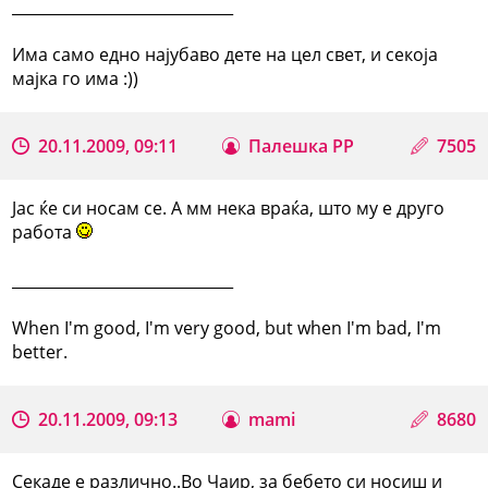
_____________________________
Има само едно најубаво дете на цел свет, и секоја
мајка го има :))
20.11.2009, 09:11
Палешка РР
7505
Јас ќе си носам се. А мм нека враќа, што му е друго
работа
_____________________________
When I'm good, I'm very good, but when I'm bad, I'm
better.
20.11.2009, 09:13
mami
8680
Секаде е различно..Во Чаир, за бебето си носиш и