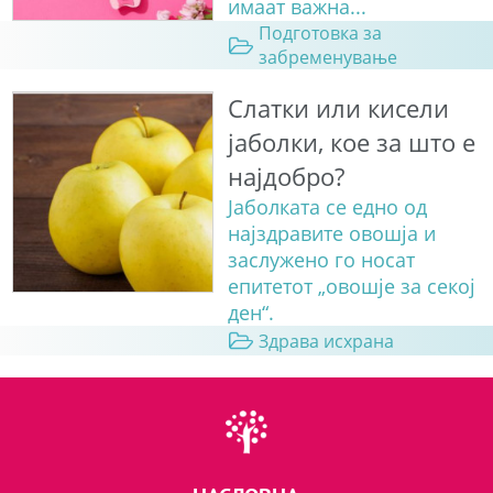
имаат важна...
Подготовка за
забременување
Слатки или кисели
јаболки, кое за што е
најдобро?
Јаболката се едно од
најздравите овошја и
заслужено го носат
епитетот „овошје за секој
ден“.
Здрава исхрана