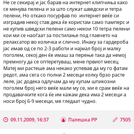
Не се секирај и јас барав на интернет клипчиња како
се менува пелена и за што служат шведски и тетра
пелени, Но откако посурфав по интернет веќе си
изградив некој став дека ќе користам само памперс и
не купив шведски пелени само некои 10 тетра пелени
кои ми се наоѓаат за постилање под главчето на
релаксатор во количка и слично. Инаку за гардероба
јас имав од се по 2-3 работи и најмал број и малку
поголем, секој ден ќе имаш за перење така да немој
премногу да се оптеретуваш, мене првиот месец
Матеј ми растеше ама некако успевав да му го фатам
редот, ама сега со полни 2 месеци колку брзо расте
леле, јас додека одлучам да му купам шпикозни
поголем број него веќе мали му се, ми е срам веќе на
продавачките кога ќе им кажам дека има 2 месеци а
носи број 6-9 месеци, ме гледаат чудно.
09.11.2009, 16:37
Палешка РР
7505