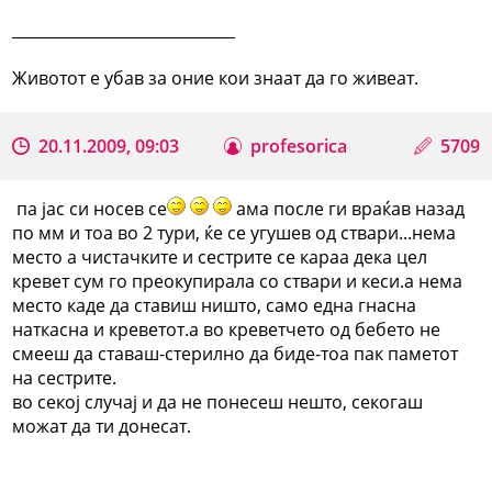
_____________________________
Животот е убав за оние кои знаат да го живеат.
20.11.2009, 09:03
profesorica
5709
па јас си носев се
ама после ги враќав назад
по мм и тоа во 2 тури, ќе се угушев од ствари...нема
место а чистачките и сестрите се караа дека цел
кревет сум го преокупирала со ствари и кеси.а нема
место каде да ставиш ништо, само една гнасна
наткасна и креветот.а во креветчето од бебето не
смееш да ставаш-стерилно да биде-тоа пак паметот
на сестрите.
во секој случај и да не понесеш нешто, секогаш
можат да ти донесат.