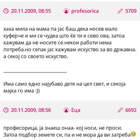
20.11.2009, 08:55
profesorica
5709
хаха мила на мама па јас баш дека носев мало
куферче и ми се чудеа што ќе ти е сево ова, затоа
кажувам да не носите се.некои работи нема
потреба.но сепак јас кажувам искуство за во државна.
а секој со своето искуство.
_____________________________
Има само едно најубаво дете на цел свет, и секоја
мајка го има :))
20.11.2009, 08:56
Еца
6692
професорица, ја знаеш онаа- кој носи, не проси.
Затоа подбор земете си, па и не мора да ви затреба