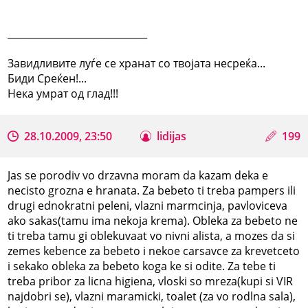
_____________________________
Завидливите луѓе се хранат со твојата несреќа...
Биди Среќен!...
Нека умрат од глад!!!
28.10.2009, 23:50
lidijas
199
Jas se porodiv vo drzavna moram da kazam deka e
necisto grozna e hranata. Za bebeto ti treba pampers ili
drugi ednokratni peleni, vlazni marmcinja, pavloviceva
ako sakas(tamu ima nekoja krema). Obleka za bebeto ne
ti treba tamu gi oblekuvaat vo nivni alista, a mozes da si
zemes kebence za bebeto i nekoe carsavce za krevetceto
i sekako obleka za bebeto koga ke si odite. Za tebe ti
treba pribor za licna higiena, vloski so mreza(kupi si VIR
najdobri se), vlazni maramicki, toalet (za vo rodlna sala),