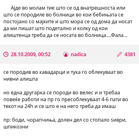
Ајде во молам тие што се од внатрешноста или
што се породиле во болници во кои бебињата се
постојано со мајките и што мора се од дома да носат
да ми пишат што подетално и колку од кои
алиштенца треба да се носата во болница....Фала...
28.10.2009, 00:52
nadica
4381
се породив во кавадарци и тука го облекуваат во
нивни алишта
но една другарка се породи во велес и и требаа
повеќе работи на пр го пресоблекуваат 4-6 пати во
текот на 24h и се што е на него треба да имаш
пр: боди, чорапчиња, долен дел со стопало ѕиври,
шпикозни