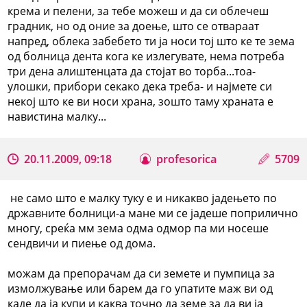
крема и пелени, за тебе можеш и да си облечеш
градник, но од оние за доење, што се отвараат
напред, облека забебето ти ја носи тој што ке те зема
од болница дента кога ке излегувате, нема потреба
три дена алиштенцата да стојат во торба...тоа-
улошки, прибори секако дека треба- и најмете си
некој што ке ви носи храна, зошто таму храната е
навистина малку...
20.11.2009, 09:18
profesorica
5709
не само што е малку туку е и никакво јадењето по
државните болници-а мане ми се јадеше поприлично
многу, среќа мм зема одма одмор па ми носеше
сендвичи и пиење од дома.
можам да препорачам да си земете и пумпица за
измолжување или барем да го упатите маж ви од
каде да ја купи и каква точно да земе за да ви ја