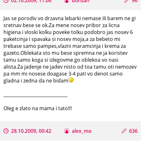
02.10.2009, 11:06
bordan
96
Jas se porodiv vo drzavna lebarki nemase ili barem ne gi
sretnav bese se ok.Za mene nosev pribor za licna
higiena i vloski kolku poveke tolku podobro jas nosev 6
paketcinja i spavaka si nosev moja,a za bebeto mi
trebase samo pampes,vlazni maramcinja i krema za
gazeto.Oblekata sto mu bese spremna ne ja koristev
tamu samo koga si izlegovme go oblekoa vo nasi
alista.Za jadenje ne jadev nisto od toa tamu oti nemozev
pa mm mi nosese doagase 3-4 pati vo denot samo
gladna i zedna da ne bidam
_____________________________
Oleg e zlato na mama i tato!!!
28.10.2009, 00:42
alex_mo
636