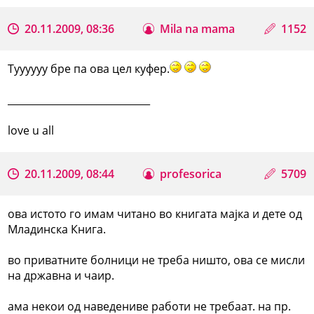
20.11.2009, 08:36
Mila na mama
1152
Туууууу бре па ова цел куфер.
_____________________________
love u all
20.11.2009, 08:44
profesorica
5709
ова истото го имам читано во книгата мајка и дете од
Младинска Книга.
во приватните болници не треба ништо, ова се мисли
на државна и чаир.
ама некои од наведениве работи не требаат. на пр.