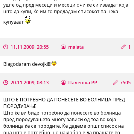
уште од пред месеци и месеци очи ќе си извадат која
што да купи, ќе им го предадам списокот па нека
купуваат
11.11.2009, 20:55
malata
1
Blagodaram devojki!!!
20.11.2009, 08:13
Палешка РР
7505
ШТО Е ПОТРЕБНО ДА ПОНЕСЕТЕ ВО БОЛНИЦА ПРЕД
ПОРОДУВАЊЕ
Што ќе ви биде потребно да понесете во болница
пред породувањето многу зависи од тоа во која
болница ќе се породите. Ќе дадеме општ список на
она што е потребно, но најдобро е да прашате во