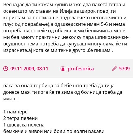
Весна,јас да ти кажам купив може два пакета тетра и
освен што му ставам на Илија за широк повој,ги
користам за постилање под главчето негово(чисто и
плус од повраќање),а од шведските имам 5-6 и нема
потреба од повеќе.од облека земи бенкичиња-мене
ми беа многу практични ,неколку пара шпикознички-
всушност нема потреба да купуваш многу-одма ќе ги
израснете.ај кога ќе ми текне друго ,ќе пишам..
09.11.2009, 08:11
profesorica
5709
вака за онаа торбица за бебе што треба да ти ја
донесе маж ти кога ќе те зима од болница треба да
имаш:
1 памперс
2 тетра пелени
1 шведска пелена
бемкиче и зиври или боди по долги ракави