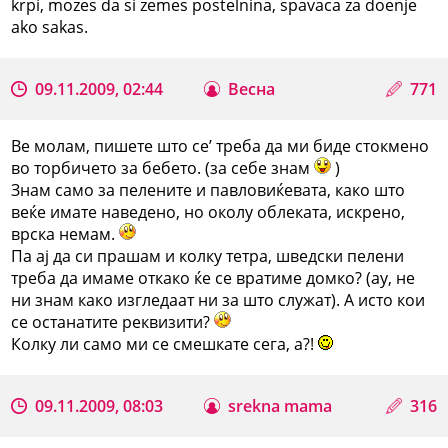
krpi, mozes da si zemes postelnina, spavaca za doenje
ako sakas.
09.11.2009, 02:44
Весна
771
Ве молам, пишете што се’ треба да ми биде стокмено
во торбичето за бебето. (за себе знам
)
Знам само за пелените и павловиќевата, како што
веќе имате наведено, но околу облеката, искрено,
врска немам.
Па ај да си прашам и колку тетра, шведски пелени
треба да имаме откако ќе се вратиме домко? (ау, не
ни знам како изгледаат ни за што служат). А исто кои
се останатите реквизити?
Колку ли само ми се смешкате сега, а?!
09.11.2009, 08:03
srekna mama
316