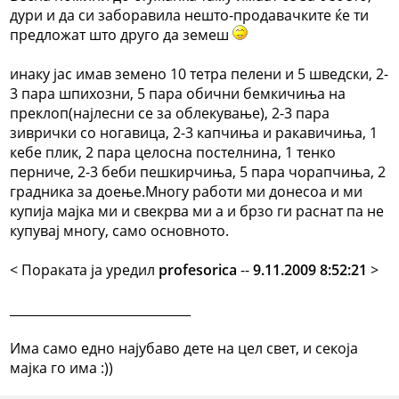
дури и да си заборавила нешто-продавачките ќе ти
предложат што друго да земеш
инаку јас имав земено 10 тетра пелени и 5 шведски, 2-
3 пара шпихозни, 5 пара обични бемкичиња на
преклоп(најлесни се за облекување), 2-3 пара
зиврички со ногавица, 2-3 капчиња и ракавичиња, 1
кебе плик, 2 пара целосна постелнина, 1 тенко
перниче, 2-3 беби пешкирчиња, 5 пара чорапчиња, 2
градника за доење.Многу работи ми донесоа и ми
купија мајка ми и свекрва ми а и брзо ги раснат па не
купувај многу, само основното.
< Поракaта ја уредил
profesorica
--
9.11.2009 8:52:21
>
_____________________________
Има само едно најубаво дете на цел свет, и секоја
мајка го има :))