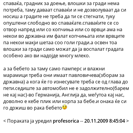
спаваќа, градник за доење, влошки за гради нема
потреба, таму даваат спаваќи и не дозволуваат да си
носиш а градите не треба да ти се стегнати, туку
опуштени слободно во спаваќате.спаваќите се со
отвор напред или со копчиња или со врвци ама на
некои во државна им фалат копчињата или врвците
па некои макји шетаа соо голи гради.а освен тоа
влошки за гради само можат да ја воспалат градата
особено ако ви надојде многу млеко.
а за бебето за таму само памперс и влажни
марамици треба они имаат павловичева(зборам за
државна) а кога ќе го изнесувате треба се од глава до
пети.седиште за автомобил не е задолжително(барем
не кај нас)-во Германија, Англија да, меѓутоа кај нас,
доволно е кебе плик или корпа за бебе.и онака ќе си
го држиш во рака бебето
< Поракaта ја уредил
profesorica
--
20.11.2009 8:45:04
>