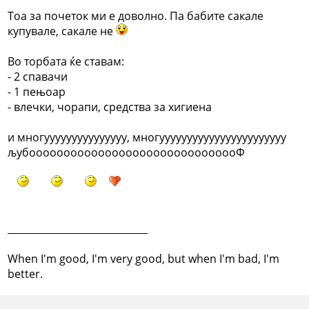
Тоа за почеток ми е доволно. Па бабите сакале
купувале, сакале не
Во торбата ќе ставам:
- 2 спавачи
- 1 пењоар
- влечки, чорапи, средства за хигиена
и многууууууууууууууу, многууууууууууууууууууууууу
љубооооооооооооооооооооооооооооооФ
_____________________________
When I'm good, I'm very good, but when I'm bad, I'm
better.