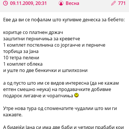
09.11.2009, 20:31
Весна
771
Еве да ви се пофалам што купивме денеска за бебето:
коритце со платнен држач
заштитни перничиња за креветче
1 комплет постелнина со јорганче и перниче
торбица за Јана
10 тетра пелени
1 комплет облека
и уште по две бенкички и шпилхозни
а од пусто што им се видов интересна (да не кажам
ептен смешно неука) на продавачките добивме
подарок лигавче и чорапчиња
Утре нова тура од споменатите чудалии што ми ги
кажавте.
А бидејќи Јана си има две баби и четири прабаби кои