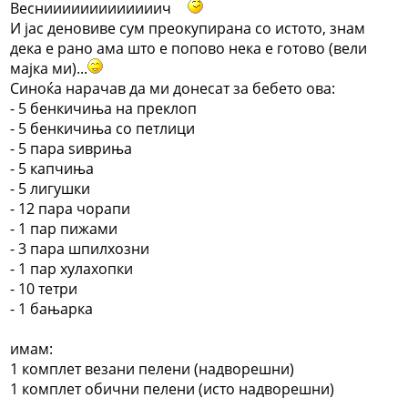
Веснииииииииииииич
И јас деновиве сум преокупирана со истото, знам
дека е рано ама што е попово нека е готово (вели
мајка ми)...
Синоќа нарачав да ми донесат за бебето ова:
- 5 бенкичиња на преклоп
- 5 бенкичиња со петлици
- 5 пара ѕивриња
- 5 капчиња
- 5 лигушки
- 12 пара чорапи
- 1 пар пижами
- 3 пара шпилхозни
- 1 пар хулахопки
- 10 тетри
- 1 бањарка
имам:
1 комплет везани пелени (надворешни)
1 комплет обични пелени (исто надворешни)