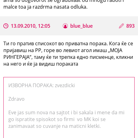
malce toa ja razdrma nasata odluka.
13.09.2010, 12:05
blue_blue
893
Ти го пратив списокот во приватна порака. Кога ќе се
пријавиш на РР, горе во левиот агол имаш „МОЈА
РИНГЕРАЈА“, таму ќе ти трепка едно писменце, кликни
на него и ќе ја видиш пораката
ИЗВОРНА ПОРАКА: zvezdicki
Zdravo
Eve jas sum nova na sajtot i bi sakala i mene da mi
go ispratite spisokot so firmi vo MK koi se
zanimavaat so cuvanje na maticni kletki.