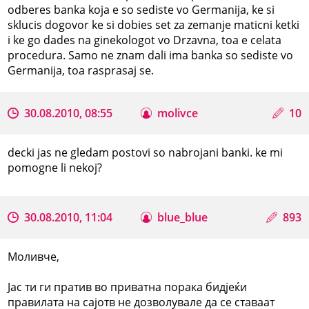
odberes banka koja e so sediste vo Germanija, ke si
sklucis dogovor ke si dobies set za zemanje maticni ketki
i ke go dades na ginekologot vo Drzavna, toa e celata
procedura. Samo ne znam dali ima banka so sediste vo
Germanija, toa rasprasaj se.
30.08.2010, 08:55
molivce
10
decki jas ne gledam postovi so nabrojani banki. ke mi
pomogne li nekoj?
30.08.2010, 11:04
blue_blue
893
Моливче,
Јас ти ги пратив во приватна порака бидјеќи
правилата на сајотв не дозволувале да се ставаат