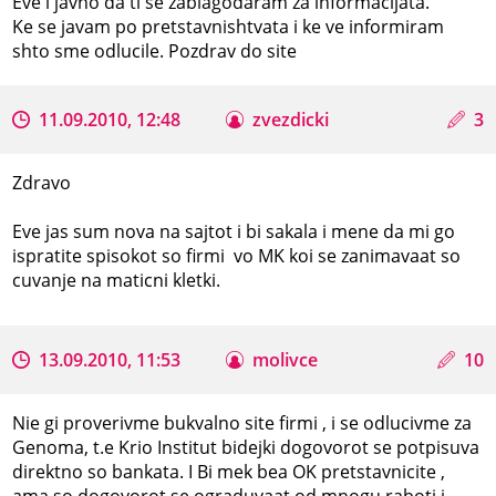
Eve i javno da ti se zablagodaram za informacijata.
Ke se javam po pretstavnishtvata i ke ve informiram
shto sme odlucile. Pozdrav do site
11.09.2010, 12:48
zvezdicki
3
Zdravo
Eve jas sum nova na sajtot i bi sakala i mene da mi go
ispratite spisokot so firmi vo MK koi se zanimavaat so
cuvanje na maticni kletki.
13.09.2010, 11:53
molivce
10
Nie gi proverivme bukvalno site firmi , i se odlucivme za
Genoma, t.e Krio Institut bidejki dogovorot se potpisuva
direktno so bankata. I Bi mek bea OK pretstavnicite ,
ama so dogovorot se ograduvaat od mnogu raboti i