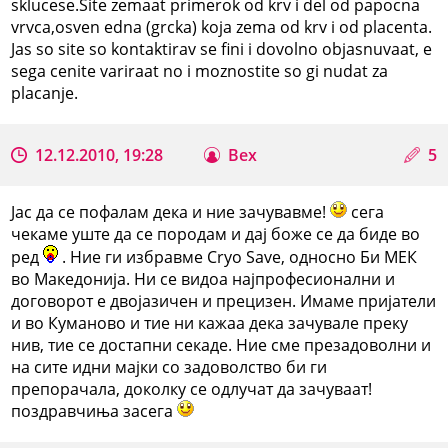
sklucese.Site zemaat primerok od krv i del od papocna
vrvca,osven edna (grcka) koja zema od krv i od placenta.
Jas so site so kontaktirav se fini i dovolno objasnuvaat, e
sega cenite variraat no i moznostite so gi nudat za
placanje.
12.12.2010, 19:28
Bex
5
Јас да се пофалам дека и ние зачувавме!
сега
чекаме уште да се породам и дај боже се да биде во
ред
. Ние ги избравме Cryo Save, односно Би МЕК
во Македонија. Ни се видоа најпрофесионални и
договорот е двојазичен и прецизен. Имаме пријатели
и во Куманово и тие ни кажаа дека зачувале преку
нив, тие се достапни секаде. Ние сме презадоволни и
на сите идни мајки со задоволство би ги
препорачала, доколку се одлучат да зачуваат!
поздравчиња засега