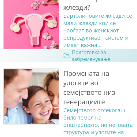
жлезди?
Бартолиновите жлезди се
мали жлезди кои се
наоѓаат во женскиот
репродуктивен систем и
имаат важна...
Подготовка за
забременување
Промената на
улогите во
семејството низ
генерациите
Семејството отсекогаш
било темел на
општеството, но неговата
структура и улогите на