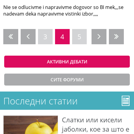
Nie se odlucivme i napravivme dogovor so BI mek,,,se
nadevam deka napravivme vistinki izbor,,,,
3
4
5
АКТИВНИ ДЕБАТИ
СИТЕ ФОРУМИ
Последни статии
Слатки или кисели
јаболки, кое за што е