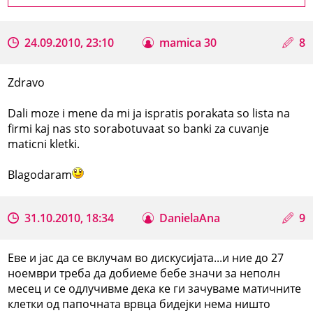
24.09.2010, 23:10
mamica 30
8
Zdravo
Dali moze i mene da mi ja ispratis porakata so lista na
firmi kaj nas sto sorabotuvaat so banki za cuvanje
maticni kletki.
Blagodaram
31.10.2010, 18:34
DanielaAna
9
Еве и јас да се вклучам во дискусијата...и ние до 27
ноември треба да добиеме бебе значи за неполн
месец и се одлучивме дека ке ги зачуваме матичните
клетки од папочната врвца бидејки нема ништо