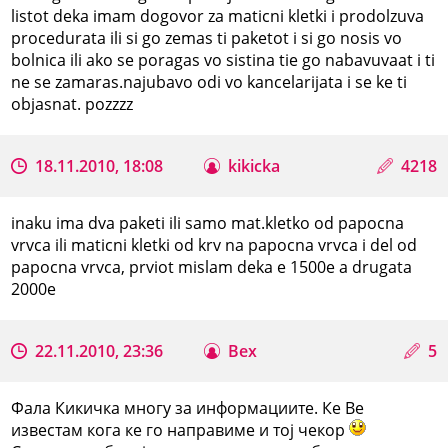
listot deka imam dogovor za maticni kletki i prodolzuva
procedurata ili si go zemas ti paketot i si go nosis vo
bolnica ili ako se poragas vo sistina tie go nabavuvaat i ti
ne se zamaras.najubavo odi vo kancelarijata i se ke ti
objasnat. pozzzz
18.11.2010, 18:08
kikicka
4218
inaku ima dva paketi ili samo mat.kletko od papocna
vrvca ili maticni kletki od krv na papocna vrvca i del od
papocna vrvca, prviot mislam deka e 1500e a drugata
2000e
22.11.2010, 23:36
Bex
5
Фала Кикичка многу за информациите. Ке Ве
известам кога ке го направиме и тој чекор