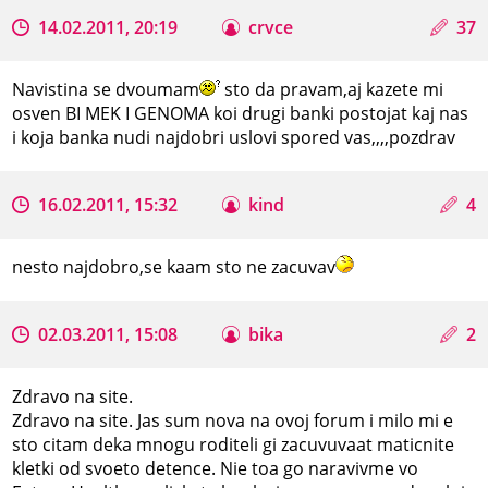
14.02.2011, 20:19
crvce
37
Navistina se dvoumam
sto da pravam,aj kazete mi
osven BI MEK I GENOMA koi drugi banki postojat kaj nas
i koja banka nudi najdobri uslovi spored vas,,,,pozdrav
16.02.2011, 15:32
kind
4
nesto najdobro,se kaam sto ne zacuvav
02.03.2011, 15:08
bika
2
Zdravo na site.
Zdravo na site. Jas sum nova na ovoj forum i milo mi e
sto citam deka mnogu roditeli gi zacuvuvaat maticnite
kletki od svoeto detence. Nie toa go naravivme vo