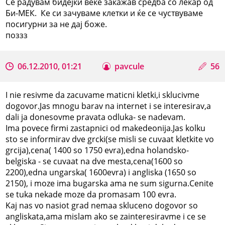
Се радувам бидејки веке закажав средба со лекар од
Би-МЕК. Ке си зачуваме клетки и ќе се чуствуваме
посигурни за не дај боже.
поззз
06.12.2010, 01:21
pavcule
56
I nie resivme da zacuvame maticni kletki,i sklucivme
dogovor.Jas mnogu barav na internet i se interesirav,a
dali ja donesovme pravata odluka- se nadevam.
Ima povece firmi zastapnici od makedeonija.Jas kolku
sto se informirav dve grcki(se misli se cuvaat kletkite vo
grcija),cena( 1400 so 1750 evra),edna holandsko-
belgiska - se cuvaat na dve mesta,cena(1600 so
2200),edna ungarska( 1600evra) i angliska (1650 so
2150), i moze ima bugarska ama ne sum sigurna.Cenite
se tuka nekade moze da promasam 100 evra.
Kaj nas vo nasiot grad nemaa skluceno dogovor so
angliskata,ama mislam ako se zainteresiravme i ce se