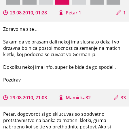
29.08.2010, 01:28
Petar 1
1
Zdravo na site ...
Sakam da ve prasam dali nekoj ima slusnato deka i vo
drzavna bolnica postoi moznost za zemanje na maticni
kletki, koj podocna se cuvaat vo Germanija.
Dokolku nekoj ima info, super ke bide da go spodeli.
Pozdrav
29.08.2010, 21:03
Mamicka32
33
Petar, dogovorot si go sklucuvas so soodvetno
pretstavnistvo na banka za maticni kletki, gi ima
nabroeno koi se tie vo prethodnite postovi. Ako si