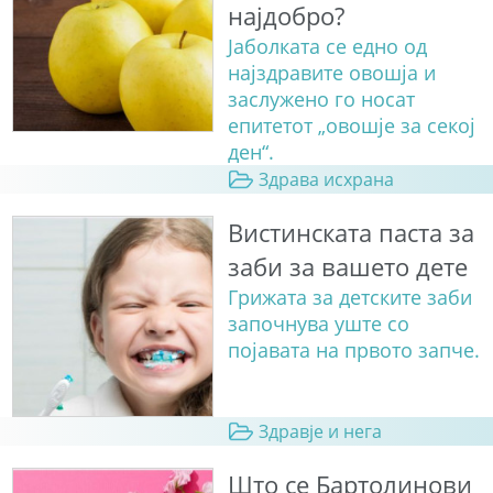
најдобро?
Јаболката се едно од
најздравите овошја и
заслужено го носат
епитетот „овошје за секој
ден“.
Здрава исхрана
Вистинската паста за
заби за вашето дете
Грижата за детските заби
започнува уште со
појавата на првото запче.
Здравје и нега
Што се Бартолинови