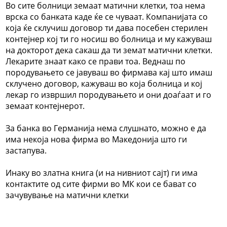
Во сите болници земаат матични клетки, тоа нема
врска со банката каде ќе се чуваат. Компанијата со
која ќе склучиш договор ти дава посебен стерилен
контејнер кој ти го носиш во болница и му кажуваш
на докторот дека сакаш да ти земат матични клетки.
Лекарите знаат како се прави тоа. Веднаш по
породувањето се јавуваш во фирмава кај што имаш
склучено договор, кажуваш во која болница и кој
лекар го извршил породувањето и они доаѓаат и го
земаат контејнерот.
За банка во Германија нема слушнато, можно е да
има некоја нова фирма во Македонија што ги
застапува.
Инаку во златна книга (и на нивниот сајт) ги има
контактите од сите фирми во МК кои се бават со
зачувување на матични клетки