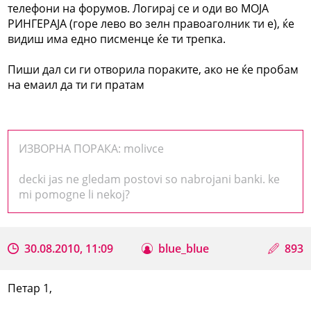
телефони на форумов. Логирај се и оди во МОЈА
РИНГЕРАЈА (горе лево во зелн правоаголник ти е), ќе
видиш има едно писменце ќе ти трепка.
Пиши дал си ги отворила пораките, ако не ќе пробам
на емаил да ти ги пратам
ИЗВОРНА ПОРАКА: molivce
decki jas ne gledam postovi so nabrojani banki. ke
mi pomogne li nekoj?
30.08.2010, 11:09
blue_blue
893
Петар 1,