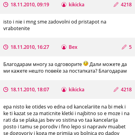
18.11.2010, 09:19
kikicka
4218
isto i nie i mng sme zadovolni od pristapot na
vrabotenite
18.11.2010, 16:27
Bex
5
Благодарам многу за одговорите
Дали можете да
ми кажете нешто повеќе за постапката? Благодарам
18.11.2010, 18:07
kikicka
4218
epa nisto ke otides vo edna od kancelariite na bi mek i
ke ti kazat se za maticnite kletki i najbitno so e moze i na
rati da se plaka.jas bev vo sistina vo taa kancelarija
posto i tamu se porodiv i fino lepo si napraviv muabet
se dogovoriv i koga me primija vo bolnica go dadov