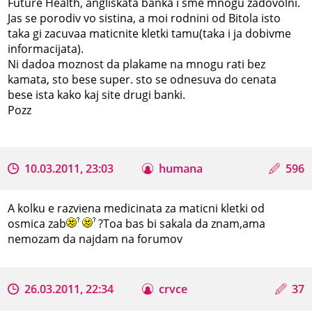
Future Health, angliskata banka i sme mnogu zadovolni.
Jas se porodiv vo sistina, a moi rodnini od Bitola isto
taka gi zacuvaa maticnite kletki tamu(taka i ja dobivme
informacijata).
Ni dadoa moznost da plakame na mnogu rati bez
kamata, sto bese super. sto se odnesuva do cenata
bese ista kako kaj site drugi banki.
Pozz
10.03.2011, 23:03
humana
596
A kolku e razviena medicinata za maticni kletki od
osmica zab
?Toa bas bi sakala da znam,ama
nemozam da najdam na forumov
26.03.2011, 22:34
crvce
37