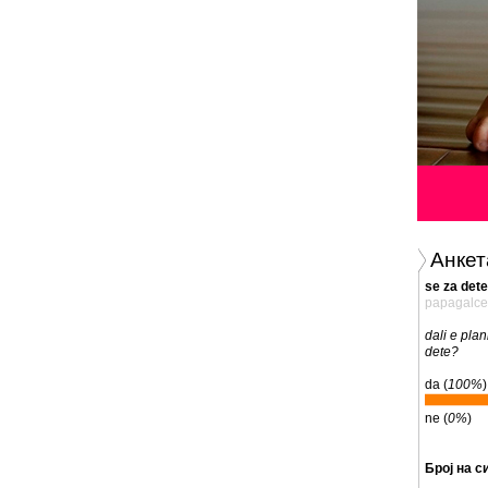
Анкет
se za dete
papagalce
dali e pla
dete?
da (
100%
)
ne (
0%
)
Број на с