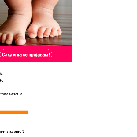
а
to
nirano vaset_o
ите гласови: 3