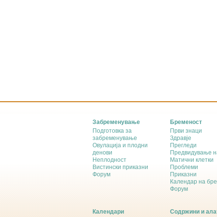
Забременување
Бременост
Подготовка за
Први знаци
забременување
Здравје
Овулација и плодни
Прегледи
денови
Предвидување н
Неплодност
Матични клетки
Вистински приказни
Проблеми
Форум
Приказни
Календар на бр
Форум
Календари
Содржини и ала