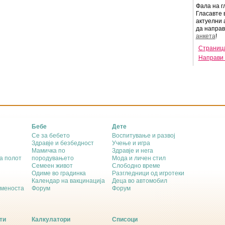
Фала на г
Гласавте 
актуелни 
да напра
анкета
!
Страница
Направи 
Бебе
Дете
Се за бебето
Воспитување и развој
Здравје и безбедност
Учење и игра
Мамичка по
Здравје и нега
а полот
породувањето
Мода и личен стил
Семеен живот
Слободно време
Одиме во градинка
Разгледници од игротеки
Календар на вакцинација
Деца во автомобил
еменоста
Форум
Форум
ти
Калкулатори
Списоци