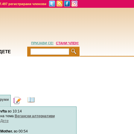
7.497 регистрирани членови
ПРИЈАВИ СЕ!
СТАНИ ЧЛЕН!
ДЕТЕ
руми
Дневници
Најнови
содржини
vfta
во 10:14
Хепинес
Автор:
Хепинес
на тема
Вегански алтернативи
Дете
Mother.
во 00:54
Мими