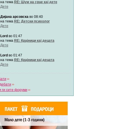
Автор:
Милен4е
на тема
RE: Шум на срце кај дете
Дете
Дијана арсовска
во 08:40
забава Бремените
Автор:
bobik
на тема
RE: Детски психолог
Дете
Lord
во 01:47
Цааци
Автор:
Цааци
на тема
RE: Крајници кај децата
Дете
Lord
во 01:47
Mimi
Автор:
Miimii
на тема
RE: Крајници кај децата
Дете
бати
Напиши свој дневник
дебати
Погледни ги сите дневници
 ги сите форуми