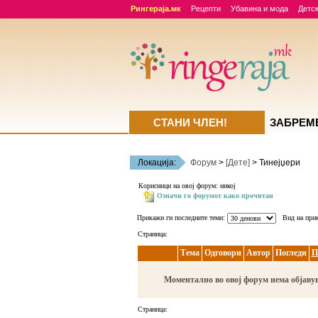
Рингераја.мк
Рецепти
Убавина и мода
Детск
СТАНИ ЧЛЕН!
ЗАБРЕМ
Локација:
Форум
>
[Дете]
> Тинејџери
Корисници на овој форум: никој
Означи го форумот како прочитан
Прикажи ги последните теми:
Вид на при
Страница:
Тема
Одговори
Автор
Погледи
П
Моментално во овој форум нема објаву
Страница: