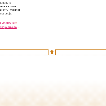
ласовите.
веќе на сите
анкети. Можеш
виш
своја
 со анкети
своја анкета