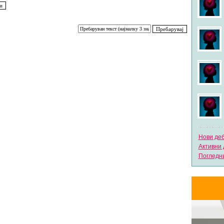
Нови де
Активни 
Погледни