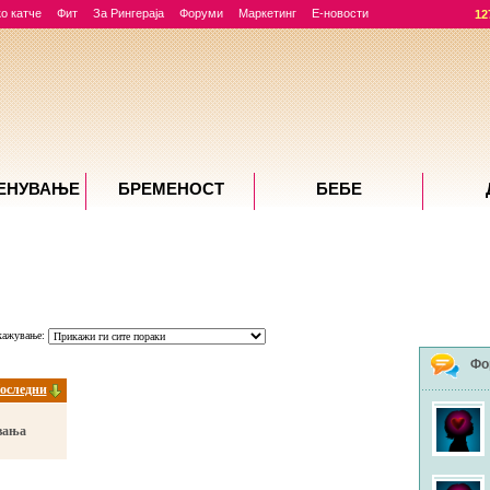
о катче
Фит
За Рингераја
Форуми
Маркетинг
Е-новости
12
ЕНУВАЊE
БРЕМЕНОСТ
БЕБЕ
кажување:
Фо
оследни
вања