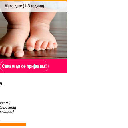
а
anjeto i
o po lenta
e slabee?
)