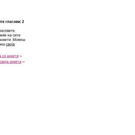
ите гласови: 2
ласовите.
веќе на сите
анкети. Можеш
виш
своја
 со анкети
своја анкета