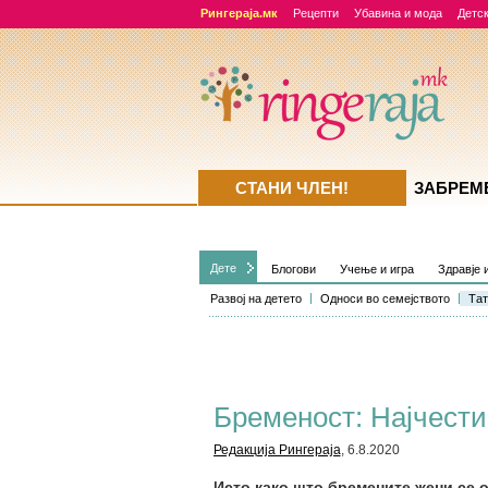
Рингераја.мк
Рецепти
Убавина и мода
Детск
СТАНИ ЧЛЕН!
ЗАБРЕМ
Дете
Блогови
Учење и игра
Здравје 
Развој на детето
Односи во семејството
Тат
Бременост: Најчест
Редакција Рингераја
, 6.8.2020
Исто како што бремените жени се 