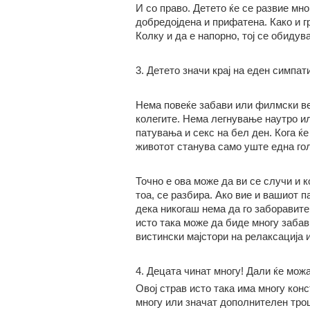
И со право. Детето ќе се развие мн
добредојдена и прифатена. Како и гр
Колку и да е напорно, тој се обидув
3. Детето значи крај на еден симпат
Нема повеќе забави или филмски в
колегите. Нема легнување наутро ил
патувања и секс на бел ден. Кога ќ
животот станува само уште една гол
Точно е ова може да ви се случи и к
тоа, се разбира. Ако вие и вашиот 
дека никогаш нема да го заборавит
исто така може да биде многу забав
вистински мајстори на релаксација и
4. Децата чинат многу! Дали ќе мож
Овој страв исто така има многу кон
многу или значат дополнителен трош