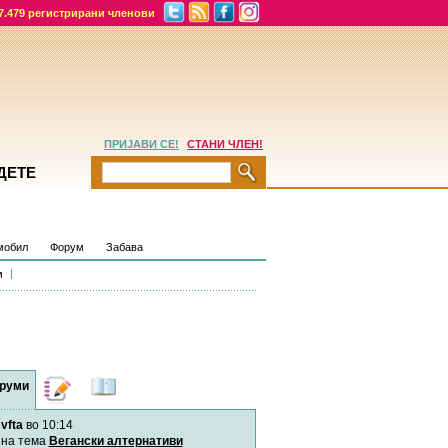
7.479 регистрирани членови
ПРИЈАВИ СЕ!
СТАНИ ЧЛЕН!
ДЕТЕ
мобил
Форум
Забава
м
руми
Дневници
Најнови
содржини
vfta
во 10:14
Хепинес
Автор:
Хепинес
на тема
Вегански алтернативи