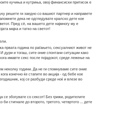
воите кучиња и кутриња, овој финансиски притисок е
туку решете ги заедно со вашиот партнер и направете
апомнете дека не одгледувате кралско дете кое
ветот. Пред сè, на вашето дете најмногу му е
ата мајка и татко на светот!
ели.
ка првата година по раѓањето, сексуалниот живот не
 И дури и тогаш, сите оние спонтани ситуации како
 кога имавте секс после појадокот, среде лежење на
ем неколку години. Да не ги спомнуваме сите оние
ога конечно ќе стапите во акција - од бебе кое
годишник, кој се разбуди среде ноќ и влезе во
а се збогувате со сексот! Без грижи, родителите
о би стигнале до второто, третото, четвртото ... дете