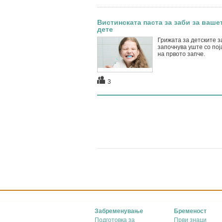
Вистинската паста за заби за ваше
дете
Грижата за детските з
започнува уште со пој
на првото запче.
3
Забременување
Бременост
Подготовка за
Први знаци