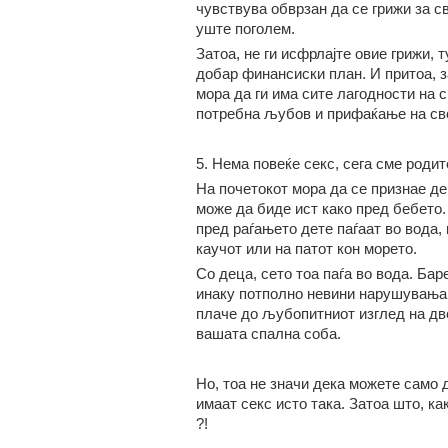
чувствува обврзан да се грижи за с
уште поголем.
Затоа, не ги исфрлајте овие грижи, 
добар финансиски план. И притоа, з
мора да ги има сите лагодности на с
потребна љубов и прифаќање на свој
5. Нема повеќе секс, сега сме родит
На почетокот мора да се признае де
може да биде ист како пред бебето.
пред раѓањето дете паѓаат во вода,
каучот или на патот кон морето.
Со деца, сето тоа паѓа во вода. Бар
инаку потполно невини нарушувања к
плаче до љубопитниот изглед на две
вашата спална соба.
Но, тоа не значи дека можете само д
имаат секс исто така. Затоа што, как
?!