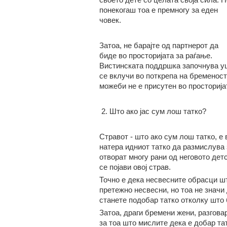
понекогаш тоа е премногу за еден
човек.
Затоа, не барајте од партнерот да
биде во просторијата за раѓање.
Вистинската поддршка започнува уш
се вклучи во поткрепа на бременоста
можеби не е присутен во просторија
2. Што ако јас сум лош татко?
Стравот - што ако сум лош татко, е 
натера идниот татко да размислува з
отворат многу рани од неговото детс
се појави овој страв.
Точно е дека несвесните обрасци шт
претежно несвесни, но тоа не значи
станете подобар татко отколку што
Затоа, драги бремени жени, разгова
за тоа што мислите дека е добар та