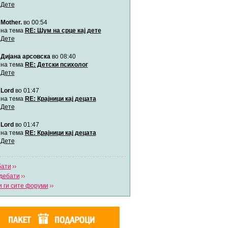
Дете
Mother.
во 00:54
Мими
Автор:
Милен4е
на тема
RE: Шум на срце кај дете
Дете
Дијана арсовска
во 08:40
забава Бремените
Автор:
bobik
на тема
RE: Детски психолог
Дете
Lord
во 01:47
Цааци
Автор:
Цааци
на тема
RE: Крајници кај децата
Дете
Lord
во 01:47
Mimi
Автор:
Miimii
на тема
RE: Крајници кај децата
Дете
бати
Напиши свој дневник
дебати
Погледни ги сите дневници
 ги сите форуми