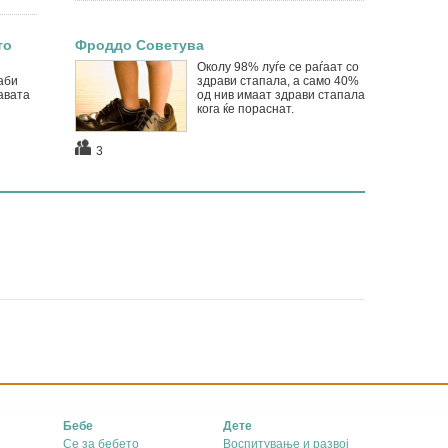
то
Фроддо Советува
Околу 98% луѓе се раѓаат со
аби
здрави стaпала, а само 40%
авата
од нив имаат здрави стaпала
кога ќе пораснат.
3
Бебе
Дете
Се за бебето
Воспитување и развој