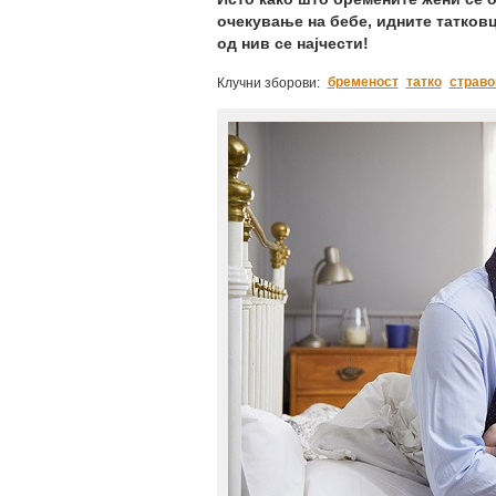
очекување на бебе, идните татков
од нив се најчести!
бременост
татко
страво
Клучни зборови: