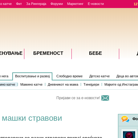
о катче
Фит
За Рингераја
Форуми
Маркетинг
Е-новости
12
ЕНУВАЊE
БРЕМЕНОСТ
БЕБЕ
и нега
Воспитување и развој
Слободно време
Детско катче
Деца во авто
ино катче
Мамино катче
Дневникот на мама
Тинејџери
Мајките од Инстагра
Пријави се за е-новости!
и машки стравови
Фо
оптоварени со разни стравови покрај среќното