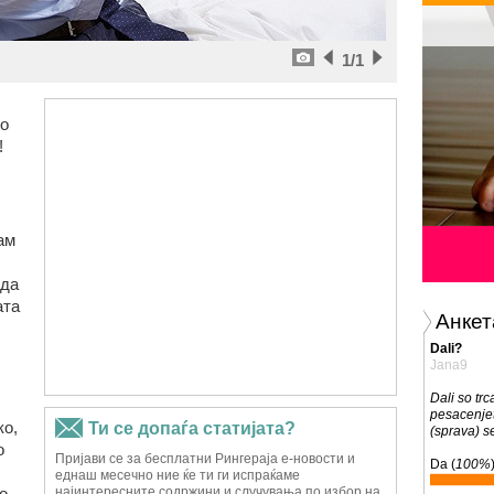
1
/1
но
!
ам
 да
ата
Анкет
Dali?
Jana9
Dali so trc
pesacenjet
ко,
(sprava) s
о
Da (
100%
о,