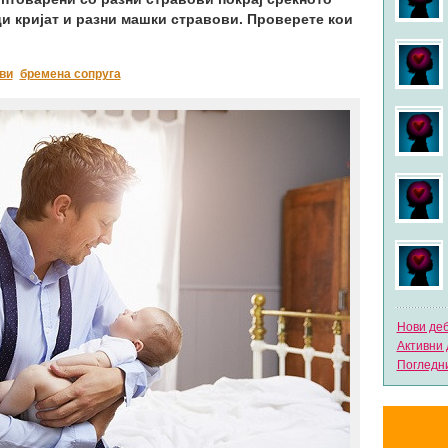
ци кријат и разни машки стравови. Проверете кои
ви
бремена сопруга
Нови де
Активни 
Погледни