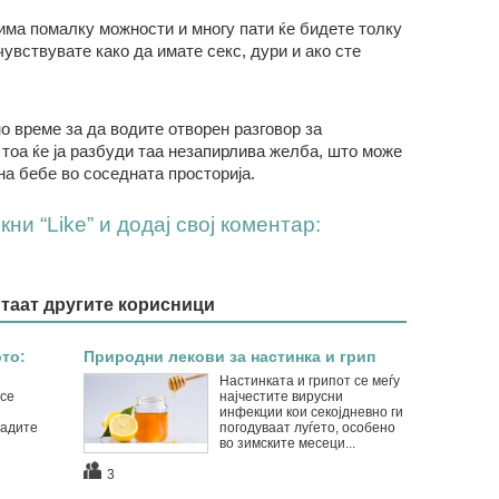
 има помалку можности и многу пати ќе бидете толку
увствувате како да имате секс, дури и ако сте
о време за да водите отворен разговор за
тоа ќе ја разбуди таа незапирлива желба, што може
на бебе во соседната просторија.
ни “Like” и додај свој коментар:
итаат другите корисници
то:
Природни лекови за настинка и грип
Настинката и грипот се меѓу
 се
најчестите вирусни
инфекции кои секојдневно ги
ладите
погодуваат луѓето, особено
во зимските месеци...
3