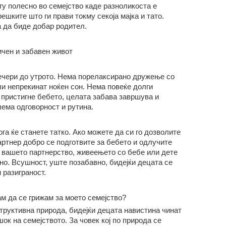
огу полесно во семејство каде разноликоста е
ешките што ги прави токму секоја мајка и тато.
а да биде добар родител.
ичен и забавен живот
ечери до утрото. Нема порелаксирано дружење со
и непрекинат ноќен сон. Нема повеќе долги
е пристигне бебето, целата забава завршува и
ема одговорност и рутина.
ога ќе станете татко. Ако можете да си го дозволите
партнер добро се подготвите за бебето и одлучите
е вашето партнерство, живеењето со бебе или дете
но. Всушност, уште позабавно, бидејќи децата се
 разиграност.
ам да се грижам за моето семејство?
структивна природа, бидејќи децата навистина чинат
ок на семејството. За човек кој по природа се