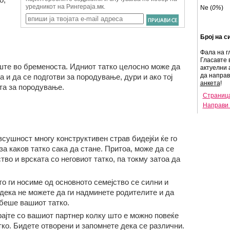
Ne (
0%
)
Број на с
Фала на г
Гласавте 
те во бременоста. Идниот татко целосно може да
актуелни 
да напра
 и да се подготви за породување, дури и ако тој
анкета
!
та за породување.
Страница
Направи 
всушност многу конструктивен страв бидејќи ќе го
а каков татко сака да стане. Притоа, може да се
тво и врската со неговиот татко, па токму затоа да
о ги носиме од основното семејство се силни и
 дека не можете да ги надминете родителите и да
 беше вашиот татко.
рајте со вашиот партнер колку што е можно повеќе
тко. Бидете отворени и запомнете дека се различни.