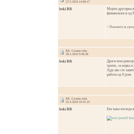
27.5.2010 14:08:17
Мојата другарка к
beki RR
финансиски и од 9
< Поракaта ја уре
RE: Солена соба
28.5.2010 9:46:38
Драги мои рингере
beki RR
гратис, за мајка и 
Ајде ако сте заин
работа од 9 јуни.
RE: Солена соба
22.6.2010 10:41:23
Еве вака изгледа 
beki RR