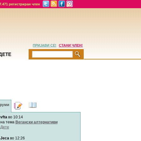
7.471 регистриран член
ПРИЈАВИ СЕ!
СТАНИ ЧЛЕН!
ДЕТЕ
руми
Дневници
Најнови
содржини
vfta
во 10:14
Хепинес
Автор:
Хепинес
на тема
Вегански алтернативи
Дете
Jeca
во 12:26
Мими