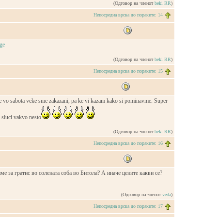
(Одговор на членот
beki RR
)
Непосредна врска до пораките: 14
(Одговор на членот
beki RR
)
Непосредна врска до пораките: 15
e vo sabota veke sme zakazani, pa ke vi kazam kako si pominavme. Super
e sluci vakvo nesto
(Одговор на членот
beki RR
)
Непосредна врска до пораките: 16
име за гратис во солената соба во Битола? А иначе цените какви се?
(Одговор на членот
veda
)
Непосредна врска до пораките: 17