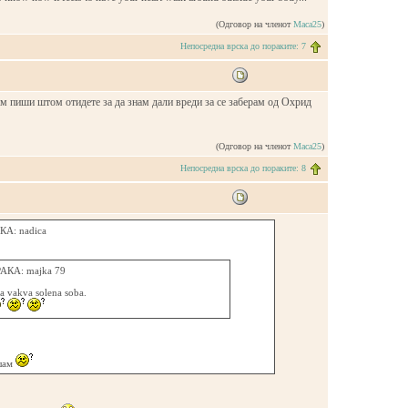
(Одговор на членот
Maca25
)
Непосредна врска до пораките: 7
ам пиши штом отидете за да знам дали вреди за се заберам од Охрид
(Одговор на членот
Maca25
)
Непосредна врска до пораките: 8
А: nadica
КА: majka 79
za vakva solena soba.
ушам