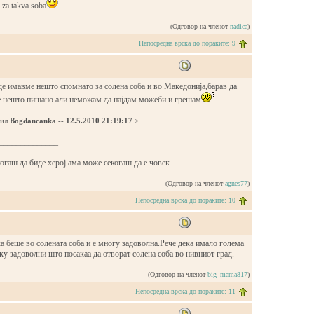
m za takva soba
(Одговор на членот
nadica
)
Непосредна врска до пораките: 9
е имавме нешто спомнато за солена соба и во Македонија,барав да
 нешто пишано али неможам да најдам можеби и грешам
дил
Bogdancanka
--
12.5.2010 21:19:17
>
______________
гаш да биде херој ама може секогаш да е човек........
(Одговор на членот
agnes77
)
Непосредна врска до пораките: 10
а беше во солената соба и е многу задоволна.Рече дека имало голема
ку задоволни што посакаа да отворат солена соба во нивниот град.
(Одговор на членот
big_mama817
)
Непосредна врска до пораките: 11