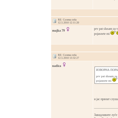
RE: Солена соба
12.5.2010 12:11:20
prv pat slusam za 
majka 79
pojasnete mi
RE: Солена соба
12.5.2010 13:32:27
nadica
ИЗВОРНА ПОРАК
prv pat slusam za
pojasnete mi
и јас првпат слу
_______________
Завидливите луѓе с