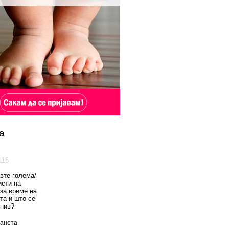
а
а16
вте голема/
исти на
 за време на
та и што се
 нив?
анета