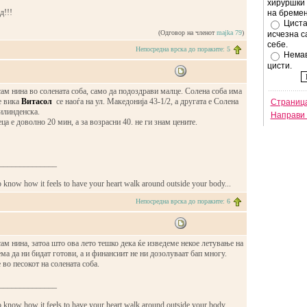
хируршки 
д!!!
на бремен
Циста
(Одговор на членот
majka 79
)
исчезна с
себе.
Непосредна врска до пораките: 5
Немав
цисти.
осам нина во солената соба, само да подоздрави малце. Солена соба има
се вика
Витасол
се наоѓа на ул. Македонија 43-1/2, а другата е Солена
Страница
 илинденска.
Направи 
ца е доволно 20 мин, а за возрасни 40. не ги знам цените.
______________
o know how it feels to have your heart walk around outside your body...
Непосредна врска до пораките: 6
осам нина, затоа што ова лето тешко дека ќе изведеме некое летување на
ма да ни бидат готови, а и финансиит не ни дозолуваат бап многу.
 во песокот на солената соба.
______________
o know how it feels to have your heart walk around outside your body...