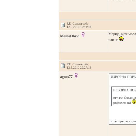
RE: Солена соба
12.5.2010 19:44:18
Марија, ај те мол
MamaOhrid
или не
RE: Солена соба
12.5.2010 20:27:19
agnes77
ИЗВОРНА ПОРАК
ИЗВОРНА ПОРА
prv pat slusam 
pojasnete mi
и јас првпат сл