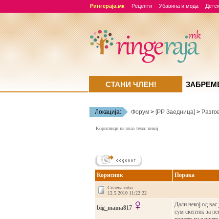
Рингераја.мк
Рецепти
Убавина и мода
Детск
СТАНИ ЧЛЕН!
ЗАБРЕМ
Локација:
Форум
>
[РР Заедница]
>
Разго
Корисници на оваа тема: никој
Корисник
Порака
Солена соба
12.5.2010 11:22:22
Дали некој од вас
big_mama817
сум скептик за не