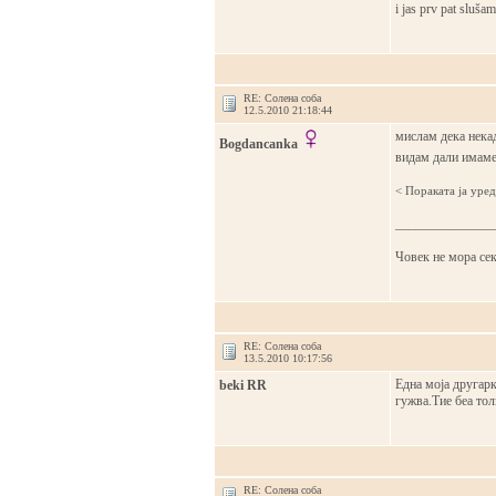
i jas prv pat sluša
RE: Солена соба
12.5.2010 21:18:44
мислам дека некад
Bogdancanka
видам дали имаме
< Поракaта ја уре
_______________
Човек не мора секо
RE: Солена соба
13.5.2010 10:17:56
Една моја другарк
beki RR
гужва.Тие беа тол
RE: Солена соба