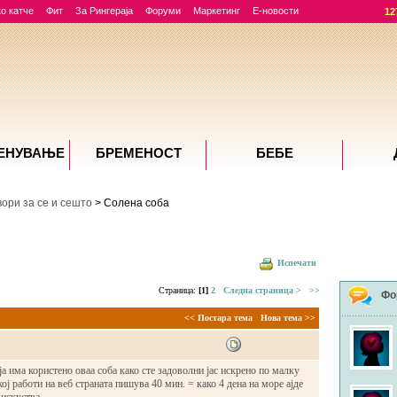
о катче
Фит
За Рингераја
Форуми
Маркетинг
Е-новости
12
ЕНУВАЊE
БРЕМЕНОСТ
БЕБЕ
вори за се и сешто
> Солена соба
Испечати
Страница:
[1]
2
Следна страница >
>>
Фо
<< Постара тема
Нова тема >>
 ја има користено оваа соба како сте задоволни јас искрено по малку
кој работи на веб страната пишува 40 мин. = како 4 дена на море ајде