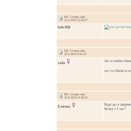
RE: Солена соба
22.6.2010 22:06:27
beki RR
RE: Солена соба
25.6.2010 0:55:14
Jas so malata odim
veda
sto i vo Bitola ni s
RE: Солена соба
25.6.2010 14:09:52
Каде да се пријав
Еличка
Колку е 1 час?