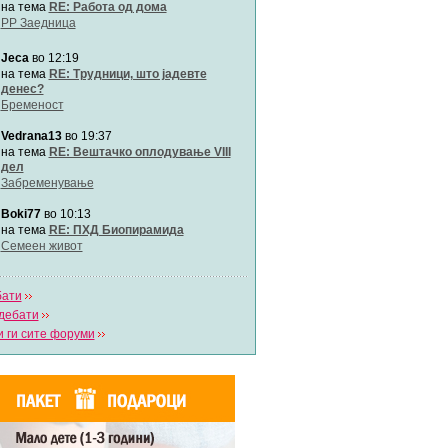
Автор:
Милен4е
на тема
RE: Работа од дома
РР Заедница
Jeca
во 12:19
забава Бремените
Автор:
bobik
на тема
RE: Трудници, што јадевте
денес?
Бременост
Цааци
Vedrana13
во 19:37
Автор:
Цааци
на тема
RE: Вештачко оплодување VIII
дел
Забременување
Mimi
Автор:
Miimii
Boki77
во 10:13
на тема
RE: ПХД Биопирамида
Семеен живот
Напиши свој дневник
Погледни ги сите дневници
бати
дебати
 ги сите форуми