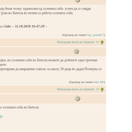
оја беше толку задоволна од солената соба успеа да се снајди
 јуни во Битола ќе почни со работа солената соба.
дил
Julie
--
11.10.2010 16:47:29
>
(Одговор на членот
big_mama817
)
Непосредна врска до пораките: 12
јки, во солената соба во Битола можете да добитете еден третман
дете.
тересирани да направиме список за околу 20 деца ќе дадат.Почнува со
(Одговор на членот
beki RR
)
Непосредна врска до пораките: 13
во солената соба во Битола