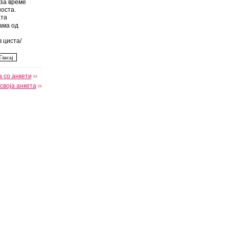
за време
оста.
та
ама од
 циста/
 со анкети
своја анкета