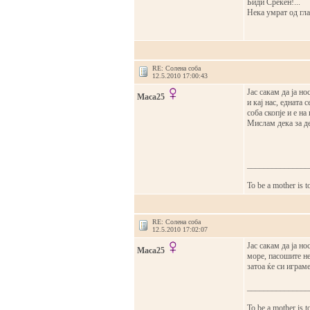
Биди Среќен!...
Нека умрат од гла
RE: Солена соба
12.5.2010 17:00:43
Јас сакам да ја н
Maca25
и кај нас, едната 
соба скопје и е на
Мислам дека за де
_______________
To be a mother is t
RE: Солена соба
12.5.2010 17:02:07
Јас сакам да ја н
Maca25
море, пасошите не
затоа ќе си играме
_______________
To be a mother is t