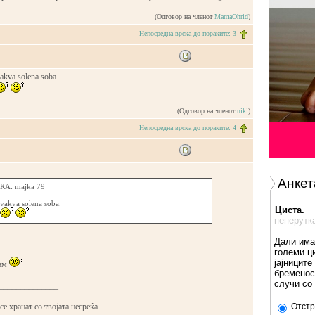
(Одговор на членот
MamaOhrid
)
Непосредна врска до пораките: 3
vakva solena soba.
(Одговор на членот
niki
)
Непосредна врска до пораките: 4
Анкет
А: majka 79
 vakva solena soba.
Циста.
пеперутк
Дали има
големи ц
јајниците
шам
бременос
случи со
______________
е хранат со твојата несреќа...
Отстр