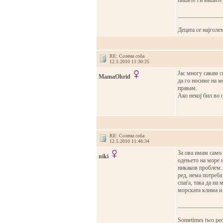
пишете ги вашите
_______________
Децата се најголем
RE: Солена соба
12.5.2010 11:30:25
Јас многу сакам си
MamaOhrid
да го носиме на м
правам.
Ако некој бил во 
RE: Солена соба
12.5.2010 11:46:34
За ова имам само
niki
одењето на море н
никаков проблем. 
ред, нема потреба
спаѓа, така да на
морската клима и 
_______________
Sometimes two peopl