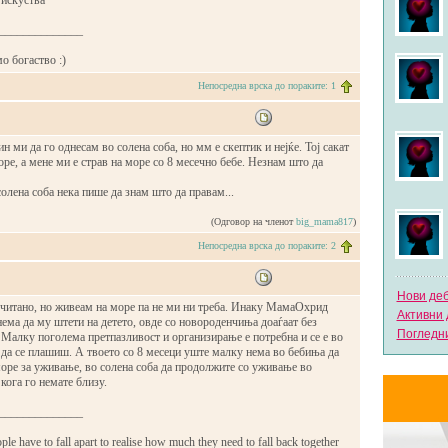
 искуства
______________
о богаство :)
Непосредна врска до пораките: 1
н ми да го однесам во солена соба, но мм е скептик и нејќе. Тој сакат
оре, а мене ми е страв на море со 8 месечно бебе. Незнам што да
солена соба нека пише да знам што да правам...
(Одговор на членот
big_mama817
)
Непосредна врска до пораките: 2
Нови де
 читано, но живеам на море па не ми ни треба. Инаку МамаОхрид
Активни 
ема да му штети на детето, овде со новороденчиња доаѓаат без
Погледни
Малку поголема претпазливост и организирање е потребна и се е во
 да се плашиш. А твоето со 8 месеци уште малку нема во бебиња да
 море за уживање, во солена соба да продолжите со уживање во
кога го немате близу.
______________
e have to fall apart to realise how much they need to fall back together