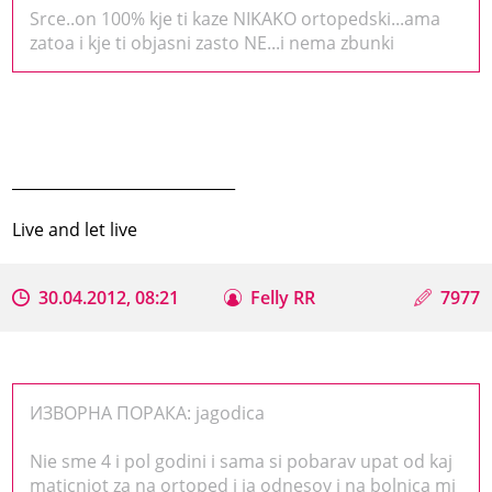
Srce..on 100% kje ti kaze NIKAKO ortopedski...ama
zatoa i kje ti objasni zasto NE...i nema zbunki
_____________________________
Live and let live
30.04.2012, 08:21
Felly RR
7977
ИЗВОРНА ПОРАКА: jagodica
Nie sme 4 i pol godini i sama si pobarav upat od kaj
maticniot za na ortoped i ja odnesov i na bolnica mi