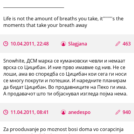
_____________________________
Life is not the amount of breaths you take, it''''''''s the
moments that take your breath away
10.04.2011, 22:48
Slagjana
463
Snowhite, ДСМ марка се кумановски чевли и немаат
врска со Цицибан. И ние прво имавме од нив. Не се
лоши, ама во споредба со Цицибан кои сега ги носи
се многу покрути и потешки. И наредните планирам
да бидат Цицибан. Во продавниците на Пеко ги има.
А продавачот што ти објаснувал изгледа појма нема.
11.04.2011, 08:41
anedespo
940
Za prooduvanje po moznost bosi doma vo corapcinja