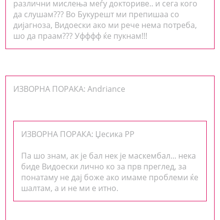
различни мислења меѓу докториве.. и сега кого
да слушам??? Во Букурешт ми препишаа со
дијагноза, Видоески ако ми рече нема потреба,
шо да праам??? Уфффф ќе пукнам!!!
ИЗВОРНА ПОРАКА: Andriance
ИЗВОРНА ПОРАКА: Џесика РР
Па шо знам, ак је бал нек је маскембал... нека
биде Видоески лично ко за прв преглед, за
понатаму не дај боже ако имаме проблеми ќе
шалтам, а и не ми е итно.