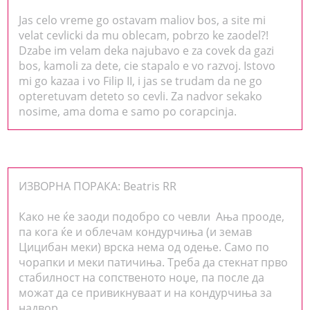
Jas celo vreme go ostavam maliov bos, a site mi
velat cevlicki da mu oblecam, pobrzo ke zaodel?!
Dzabe im velam deka najubavo e za covek da gazi
bos, kamoli za dete, cie stapalo e vo razvoj. Istovo
mi go kazaa i vo Filip II, i jas se trudam da ne go
opteretuvam deteto so cevli. Za nadvor sekako
nosime, ama doma e samo po corapcinja.
ИЗВОРНА ПОРАКА: Beatris RR
Како не ќе заоди подобро со чевли Ања прооде,
па кога ќе и облечам кондурчиња (и земав
Цицибан меки) врска нема од одење. Само по
чорапки и меки патичиња. Треба да стекнат прво
стабилност на сопственото ноџе, па после да
можат да се привикнуваат и на кондурчиња за
надвор