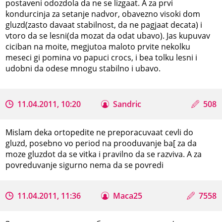
postaveni odozdola da ne se lizgaat. A za prvi
kondurcinja za setanje nadvor, obavezno visoki dom
gluzd(zasto davaat stabilnost, da ne pagjaat decata) i
vtoro da se lesni(da mozat da odat ubavo). Jas kupuvav
ciciban na moite, megjutoa maloto prvite nekolku
meseci gi pomina vo papuci crocs, i bea tolku lesni i
udobni da odese mnogu stabilno i ubavo.
11.04.2011, 10:20
Sandric
508
Mislam deka ortopedite ne preporacuvaat cevli do
gluzd, posebno vo period na prooduvanje ba[ za da
moze gluzdot da se vitka i pravilno da se razviva. A za
povreduvanje sigurno nema da se povredi
11.04.2011, 11:36
Maca25
7558