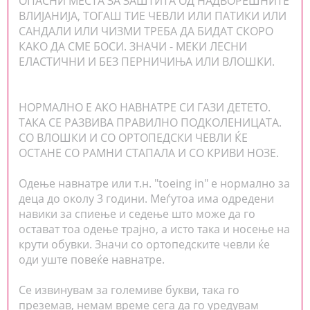
ОПАСНИ МЕСТА ЗА ЗАШТИТА ОД НАДВОРЕШНИТЕ
ВЛИЈАНИЈА, ТОГАШ ТИЕ ЧЕВЛИ ИЛИ ПАТИКИ ИЛИ
САНДАЛИ ИЛИ ЧИЗМИ ТРЕБА ДА БИДАТ СКОРО
КАКО ДА СМЕ БОСИ. ЗНАЧИ - МЕКИ ЛЕСНИ
ЕЛАСТИЧНИ И БЕЗ ПЕРНИЧИЊА ИЛИ ВЛОШКИ.
НОРМАЛНО E АКО НАВНАТРЕ СИ ГАЗИ ДЕТЕТО.
ТАКА СЕ РАЗВИВА ПРАВИЛНО ПОДКОЛЕНИЦАТА.
СО ВЛОШКИ И СО ОРТОПЕДСКИ ЧЕВЛИ ЌЕ
ОСТАНЕ СО РАМНИ СТАПАЛА И СО КРИВИ НОЗЕ.
Одење навнатре или т.н. "toeing in" e нормално за
деца до околу 3 години. Меѓутоа има одредени
навики за спиење и седење што може да го
остават тоа одење трајно, а исто така и носење на
крути обувки. Значи со ортопедските чевли ќе
оди уште повеќе навнатре.
Се извинувам за големиве букви, така го
преземав, немам време сега да го уредувам