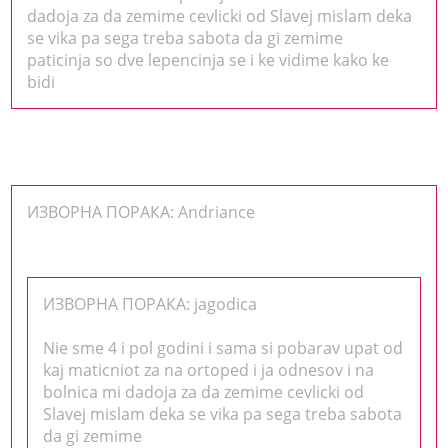
dadoja za da zemime cevlicki od Slavej mislam deka
se vika pa sega treba sabota da gi zemime
paticinja so dve lepencinja se i ke vidime kako ke
bidi
ИЗВОРНА ПОРАКА: Andriance
ИЗВОРНА ПОРАКА: jagodica
Nie sme 4 i pol godini i sama si pobarav upat od
kaj maticniot za na ortoped i ja odnesov i na
bolnica mi dadoja za da zemime cevlicki od
Slavej mislam deka se vika pa sega treba sabota
da gi zemime