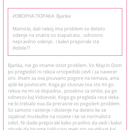
ИЗВОРНА ПОРАКА: Bjanka
Mamicki, dali nekoj ima problem so deteto
odenje na vnatre so stapalcata , odnosno
nepravilno odenje.. i kakvi preporaki ste
dobile??
Bjanka, nie go imame istiot problem. Vo Majcin Dom
po pregledot ni rekoa ortopedski cevli i za navecer
sini. Imam za ova pisuvano pogore na temava, ama
ajde ke povtoram. Koga go slusnav toa sto mi go
rekoa ne mi se dopadna , posebno za sinite, pa go
odnesov kaj Vidoevski. Koga go pregleda rece deka
ne bi trebalo ova da prerasne vo pogolem problem.
So samoto rastenje i dvizenje na deteto ke se
zajaknat muskulite na nozete i ke se normalizra
odot. Ni dade preporaki kako pravilno da sedi i kakvi
obuvki da birame (isklucivo meki sto se vitkaat kaj