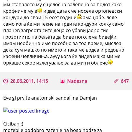
мм стапалото му е целосно залепено за подот како
крофниче му е
и двајцата сме носеле ортопедски
кондури до свои 15-есет години
ама џабе. леле
само кога ќе ми текне на грдите кондури колку само
плачев загреота сите деца со убави јас со тие
грозотиите, па бељата да биде поголема бидејќи
имам необично име посебно за тоа време, мислеа
дека сум машко по името и така ме водеа и редовно
кафени чевличиња. аууу кога ќе видев мајка ми ме
бркаше секое излегување за да ми ги облече
28.06.2011, 14:15
Nadezna
647
Eve gi prvite anatomski sandali na Damjan
Ciciban :)
mozebi e podobro gazenje na boso nodze za