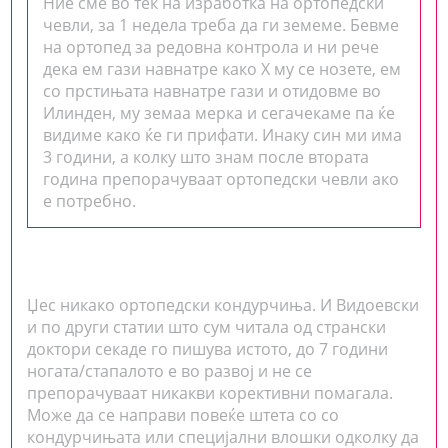
Ние сме во тек на изработка на ортопедски
чевли, за 1 недела треба да ги земеме. Бевме
на ортопед за редовна контрола и ни рече
дека ем гази навнатре како X му се нозете, ем
со прстињата навнатре гази и отидовме во
Илинден, му земаа мерка и сегачекаме па ќе
видиме како ќе ги прифати. Инаку син ми има
3 години, а колку што знам после втората
година препорачуваат ортопедски чевли ако
е потребно.
Џес никако ортопедски кондурчиња. И Видоевски
и по други статии што сум читала од странски
доктори секаде го пишува истото, до 7 години
ногата/стапалото е во развој и не се
препорачуваат никакви корективни помагала.
Може да се направи повеќе штета со со
кондурчињата или специјални влошки одколку да