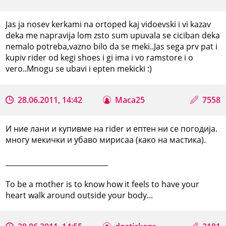
Jas ja nosev kerkami na ortoped kaj vidoevski i vi kazav
deka me napravija lom zsto sum upuvala se ciciban deka
nemalo potreba,vazno bilo da se meki..Jas sega prv pat i
kupiv rider od kegi shoes i gi ima i vo ramstore i o
vero..Mnogu se ubavi i epten mekicki :)
28.06.2011, 14:42
Maca25
7558
И ние лани и купивме на rider и ептен ни се погодија.
многу мекички и убаво мирисаа (како на мастика).
_____________________________
To be a mother is to know how it feels to have your
heart walk around outside your body...