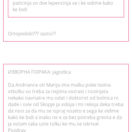
paticinja so dve lepencinja se i ke vidime kako
ke bidi
Ortopedski??? zasto??
ИЗВОРНА ПОРАКА: jagodica
Da Andriance oti Marija ima malku poke tezina
otkolku so treba za nejzina vozrast i nozinjata
nekako navnatre mu odat i doktorot od bolnica ni
dade i ovie od Skopje ja vidoja i mi rekoja deka treba
da nosi za da mu se ispraj nozeto e sega ke vidime
kako ke bidi a inaku ne e za bez potreba greota e da
ja ostam taka uste tolku ke mu se iskrivat
Pozdrav