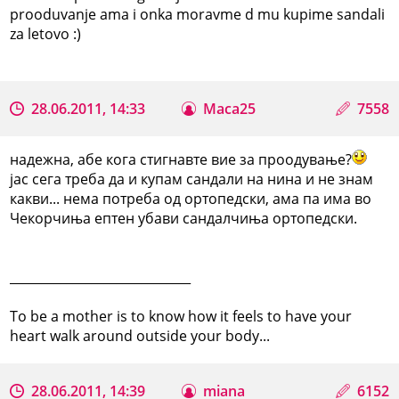
prooduvanje ama i onka moravme d mu kupime sandali
za letovo :)
28.06.2011, 14:33
Maca25
7558
надежна, абе кога стигнавте вие за проодување?
јас сега треба да и купам сандали на нина и не знам
какви... нема потреба од ортопедски, ама па има во
Чекорчиња ептен убави сандалчиња ортопедски.
_____________________________
To be a mother is to know how it feels to have your
heart walk around outside your body...
28.06.2011, 14:39
miana
6152