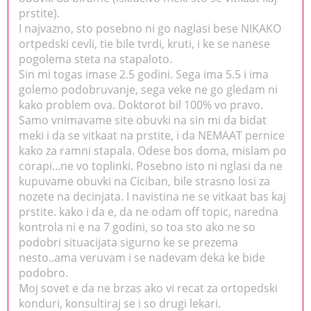
prstite).
I najvazno, sto posebno ni go naglasi bese NIKAKO
ortpedski cevli, tie bile tvrdi, kruti, i ke se nanese
pogolema steta na stapaloto.
Sin mi togas imase 2.5 godini. Sega ima 5.5 i ima
golemo podobruvanje, sega veke ne go gledam ni
kako problem ova. Doktorot bil 100% vo pravo.
Samo vnimavame site obuvki na sin mi da bidat
meki i da se vitkaat na prstite, i da NEMAAT pernice
kako za ramni stapala. Odese bos doma, mislam po
corapi...ne vo toplinki. Posebno isto ni nglasi da ne
kupuvame obuvki na Ciciban, bile strasno losi za
nozete na decinjata. I navistina ne se vitkaat bas kaj
prstite. kako i da e, da ne odam off topic, naredna
kontrola ni e na 7 godini, so toa sto ako ne so
podobri situacijata sigurno ke se prezema
nesto..ama veruvam i se nadevam deka ke bide
podobro.
Moj sovet e da ne brzas ako vi recat za ortopedski
konduri, konsultiraj se i so drugi lekari.