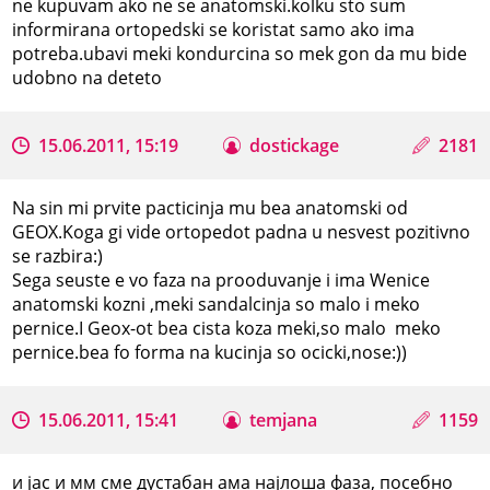
ne kupuvam ako ne se anatomski.kolku sto sum
informirana ortopedski se koristat samo ako ima
potreba.ubavi meki kondurcina so mek gon da mu bide
udobno na deteto
15.06.2011, 15:19
dostickage
2181
Na sin mi prvite pacticinja mu bea anatomski od
GEOX.Koga gi vide ortopedot padna u nesvest pozitivno
se razbira:)
Sega seuste e vo faza na prooduvanje i ima Wenice
anatomski kozni ,meki sandalcinja so malo i meko
pernice.I Geox-ot bea cista koza meki,so malo meko
pernice.bea fo forma na kucinja so ocicki,nose:))
15.06.2011, 15:41
temjana
1159
и јас и мм сме дустабан ама најлоша фаза, посебно