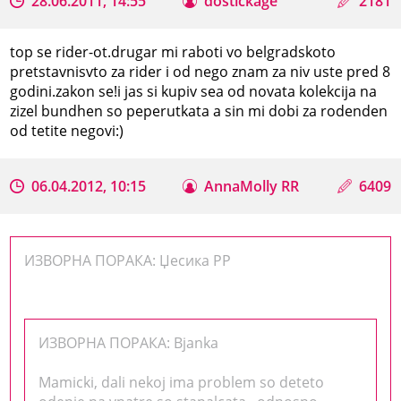
28.06.2011, 14:55
dostickage
2181
top se rider-ot.drugar mi raboti vo belgradskoto
pretstavnisvto za rider i od nego znam za niv uste pred 8
godini.zakon se!i jas si kupiv sea od novata kolekcija na
zizel bundhen so peperutkata a sin mi dobi za rodenden
od tetite negovi:)
06.04.2012, 10:15
AnnaMolly RR
6409
ИЗВОРНА ПОРАКА: Џесика РР
ИЗВОРНА ПОРАКА: Bjanka
Mamicki, dali nekoj ima problem so deteto