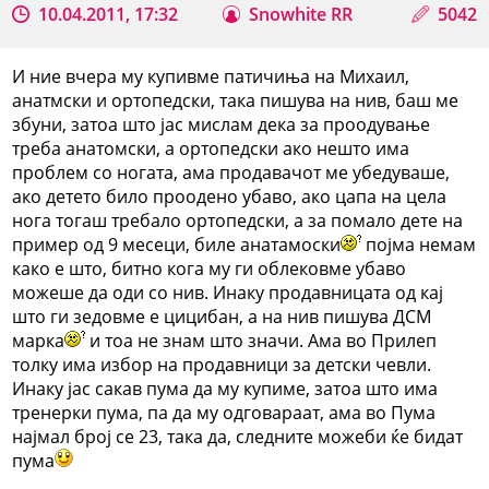
10.04.2011, 17:32
Snowhite RR
5042
И ние вчера му купивме патичиња на Михаил,
анатмски и ортопедски, така пишува на нив, баш ме
збуни, затоа што јас мислам дека за проодување
треба анатомски, а ортопедски ако нешто има
проблем со ногата, ама продавачот ме убедуваше,
ако детето било проодено убаво, ако цапа на цела
нога тогаш требало ортопедски, а за помало дете на
пример од 9 месеци, биле анатамоски
појма немам
како е што, битно кога му ги облековме убаво
можеше да оди со нив. Инаку продавницата од кај
што ги зедовме е цицибан, а на нив пишува ДСМ
марка
и тоа не знам што значи. Ама во Прилеп
толку има избор на продавници за детски чевли.
Инаку јас сакав пума да му купиме, затоа што има
тренерки пума, па да му одговараат, ама во Пума
најмал број се 23, така да, следните можеби ќе бидат
пума