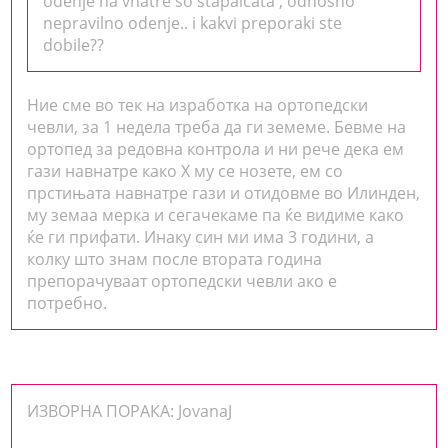
odenje na vnatre so stapalcata , odnosno
nepravilno odenje.. i kakvi preporaki ste
dobile??
Ние сме во тек на изработка на ортопедски
чевли, за 1 недела треба да ги земеме. Бевме на
ортопед за редовна контрола и ни рече дека ем
гази навнатре како X му се нозете, ем со
прстињата навнатре гази и отидовме во Илинден,
му земаа мерка и сегачекаме па ќе видиме како
ќе ги прифати. Инаку син ми има 3 години, а
колку што знам после втората година
препорачуваат ортопедски чевли ако е
потребно.
ИЗВОРНА ПОРАКА: JovanaJ