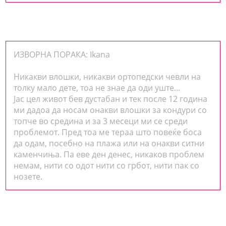
ИЗВОРНА ПОРАКА: Ikana
Никакви влошки, никакви ортопедски чевли на
толку мало дете, тоа не знае да оди уште...
Јас цел живот бев дустабан и тек после 12 година
ми дадоа да носам онакви влошки за кондури со
топче во средина и за 3 месеци ми се среди
проблемот. Пред тоа ме тераа што повеќе боса
да одам, посебно на плажа или на онакви ситни
каменчиња. Па еве ден денес, никаков проблем
немам, нити со одот нити со грбот, нити пак со
нозете.