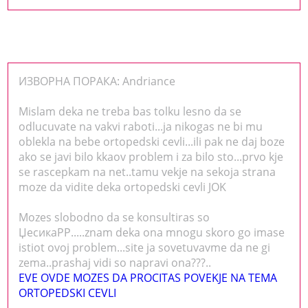
ИЗВОРНА ПОРАКА: Andriance
Mislam deka ne treba bas tolku lesno da se
odlucuvate na vakvi raboti...ja nikogas ne bi mu
oblekla na bebe ortopedski cevli...ili pak ne daj boze
ako se javi bilo kkaov problem i za bilo sto...prvo kje
se rascepkam na net..tamu vekje na sekoja strana
moze da vidite deka ortopedski cevli JOK
Mozes slobodno da se konsultiras so
ЏесикаРР.....znam deka ona mnogu skoro go imase
istiot ovoj problem...site ja sovetuvavme da ne gi
zema..prashaj vidi so napravi ona???..
EVE OVDE MOZES DA PROCITAS POVEKJE NA TEMA
ORTOPEDSKI CEVLI