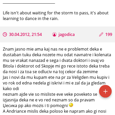
_____________________________
Life isn't about waiting for the storm to pass, it's about
learning to dance in the rain.
30.04.2012, 21:54
jagodica
199
Znam jasno mie ama kaj nas ne e problemot deka e
dustaban tuku deka nozete mu odat navnatre i kolenata
mu se vrakat nanazad e sega i dvata doktori i ovaj vo
Bitola i doktorot od Skopje mi go rece istoto deka treba
da nosi i za toa se odluciv na toj cekor da zemime
Jas i novi da mu kupam ete na pr za Veligden mu kupiv i
vo rok od edna nedela gi iskrivi i mi e zal da ja gledam
kako odi
neznam ajde vie so misliste eve veke poveketo se
izjasnija deka ne e vo red neznam so da pravam
Џесика рр ako mozis i ti pomogni
A Andriance mislis deka poloso ke napram ako gi nosi