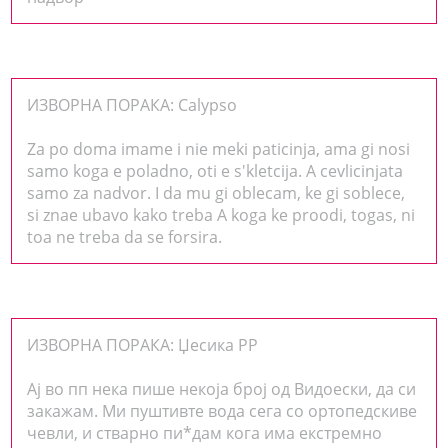
ИЗВОРНА ПОРАКА: Calypso
Za po doma imame i nie meki paticinja, ama gi nosi
samo koga e poladno, oti e s'kletcija. A cevlicinjata
samo za nadvor. I da mu gi oblecam, ke gi soblece,
si znae ubavo kako treba A koga ke proodi, togas, ni
toa ne treba da se forsira.
ИЗВОРНА ПОРАКА: Џесика РР
Ај во пп нека пише некоја број од Видоески, да си
закажам. Ми пуштивте вода сега со ортопедскиве
чевли, и стварно пи*дам кога има екстремно