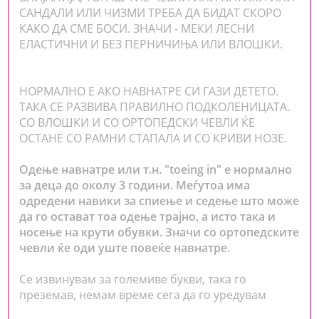
САНДАЛИ ИЛИ ЧИЗМИ ТРЕБА ДА БИДАТ СКОРО
КАКО ДА СМЕ БОСИ. ЗНАЧИ - МЕКИ ЛЕСНИ
ЕЛАСТИЧНИ И БЕЗ ПЕРНИЧИЊА ИЛИ ВЛОШКИ.
НОРМАЛНО E АКО НАВНАТРЕ СИ ГАЗИ ДЕТЕТО.
ТАКА СЕ РАЗВИВА ПРАВИЛНО ПОДКОЛЕНИЦАТА.
СО ВЛОШКИ И СО ОРТОПЕДСКИ ЧЕВЛИ ЌЕ
ОСТАНЕ СО РАМНИ СТАПАЛА И СО КРИВИ НОЗЕ.
Одење навнатре или т.н. "toeing in" e нормално
за деца до околу 3 години. Меѓутоа има
одредени навики за спиење и седење што може
да го остават тоа одење трајно, а исто така и
носење на крути обувки. Значи со ортопедските
чевли ќе оди уште повеќе навнатре.
Се извинувам за големиве букви, така го
преземав, немам време сега да го уредувам