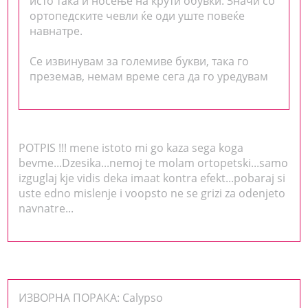
исто така и носење на крути обувки. Значи со
ортопедските чевли ќе оди уште повеќе
навнатре.
Се извинувам за големиве букви, така го
преземав, немам време сега да го уредувам
POTPIS !!! mene istoto mi go kaza sega koga
bevme...Dzesika...nemoj te molam ortopetski...samo
izguglaj kje vidis deka imaat kontra efekt...pobaraj si
uste edno mislenje i voopsto ne se grizi za odenjeto
navnatre...
ИЗВОРНА ПОРАКА: Calypso