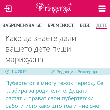
ЗАБРЕМЕНУВАЊЕ
БРЕМЕНОСТ
БЕБЕ
ДЕТЕ
Како да знаете дали
вашето дете пуши
марихуана
1.4.2019
Редакција Рингераја
Пубертетот е многу тежок период. Се
разбира за родителите. Децата
растат и прават свои пубертетски
работи исто како што тоа и ние сме