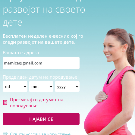
развојот на своето
дете
Бесплатен неделен е-весник кој го
следи развојот на вашето дете.
Вашата е-адреса
Предвиден датум на породување
Пресметај го датумот на
породување
НАЈАВИ СЕ
Општи услови за користење