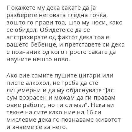
Покажете му дека сакате да ја
разберете неговата гледна точка,
зошто го прави тоа, што му носи, како
се обидел. Обидете се да се
апстрахирате од фактот дека тоа е
вашето бебенце, и претставете си дека
е познаник од кого просто сакате да
научите нешто ново.
Ако вие самите пушите цигари или
пиете алкохол, не треба да сте
лицемерни и да му објаснувате “Јас
сум возрасен и можам да ги правам
овие работи, но ти си мал”. Нека ви
текне на сите како ние на 16 си
мислевме дека го познаваме животот
и знаеме се за него.