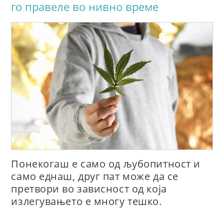
го правеле во нивно време
Понекогаш е само од љубопитност и
само еднаш, друг пат може да се
претвори во зависност од која
излегувањето е многу тешко.