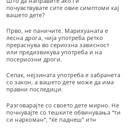
Што да направите ако ги
почувствувате сите овие симптоми кај
вашето дете?
Прво, не паничите. Марихуаната е
лесна дрога, чија употреба ретко
прераснува во сериозна зависност
или предизвикува употреба и на
посериозни дроги.
Сепак, нејзината употреба е забранета
со закон, а вашето дете може да има
правни последици.
Разговарајте со своето дете мирно. Не
почнувајте со тешките обвинувања “ти
си наркоман”, “ќе паднеш” итн