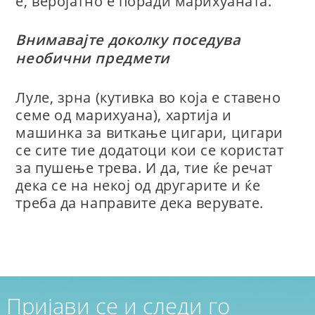
е, веројатно е поради марихуаната.
Внимавајте доколку поседува
необични предмети
Луле, зрна (кутивка во која е ставено
семе од марихуана), хартија и
машинка за виткање цигари, цигари
се сите тие додатоци кои се користат
за пушење трева. И да, тие ќе речат
дека се на некој од другарите и ќе
треба да направите дека верувате.
Пријави се и следи го