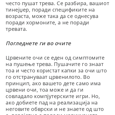
често пушат трева. Се разбира, вашиот
тинејџер, поради спецификите на
возраста, може така да се однесува
поради хормоните, а не поради
тревата.
Погледнете ги во очите
Црвените очи се еден од симптомите
на пушење трева. Пушачите го знаат
тоа и често користат капки за очи што
го отстрануваат црвенилото. Во
принцип, ако вашето дете само има
црвени очи, тоа може и да ги
совладало компјутерските игри. Но,
ако добиете пад на реализација на
неговите обврски и не знаете од што