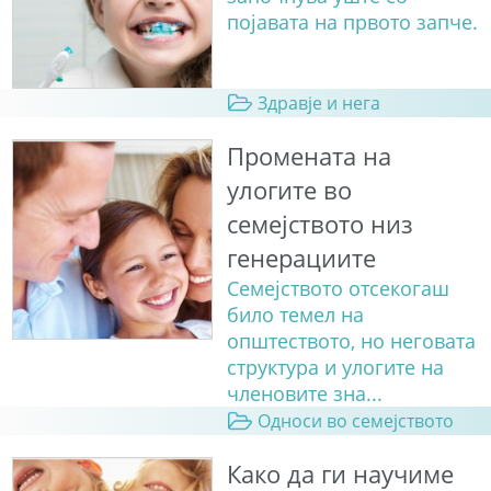
појавата на првото запче.
Здравје и нега
Промената на
улогите во
семејството низ
генерациите
Семејството отсекогаш
било темел на
општеството, но неговата
структура и улогите на
членовите зна...
Односи во семејството
Како да ги научиме