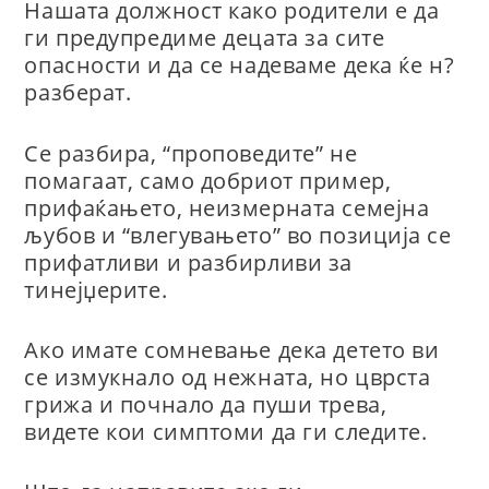
Нашата должност како родители е да
ги предупредиме децата за сите
опасности и да се надеваме дека ќе н?
разберат.
Се разбира, “проповедите” не
помагаат, само добриот пример,
прифаќањето, неизмерната семејна
љубов и “влегувањето” во позиција се
прифатливи и разбирливи за
тинејџерите.
Ако имате сомневање дека детето ви
се измукнало од нежната, но цврста
грижа и почнало да пуши трева,
видете кои симптоми да ги следите.