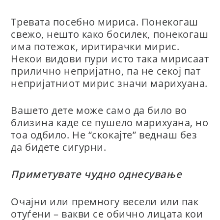
Тревата посебно мириса. Понекогаш
свежо, нешто како босилек, понекогаш
има потежок, иритирачки мирис.
Некои видови пури исто така мирисаат
прилично непријатно, па не секој пат
непријатниот мирис значи марихуана.
Вашето дете може само да било во
близина каде се пушело марихуана, но
тоа одбило. Не “скокајте” веднаш без
да бидете сигурни.
Приметувате чудно однесување
Очајни или премногу весели или пак
отуѓени – вакви се обично лицата кои