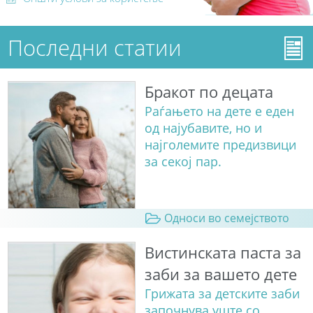
Последни статии
Бракот по децата
Раѓањето на дете е еден
од најубавите, но и
најголемите предизвици
за секој пар.
Односи во семејството
Вистинската паста за
заби за вашето дете
Грижата за детските заби
започнува уште со