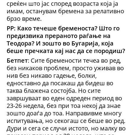
среќен што јас според возраста која ја
имам, останувам бремена за релативно
брзо време.
РР: Како течеше бременоста? Што го
предизвика прераното раѓање на
Теодора? И зошто во Бугарија, која
беше пречката кај нас да се породиш?
Бетпет
: Сите бремености течеа во ред,
без никаков проблем, просто уживав во
нив без никаво гадење, болки,
едноставно да посакаш да бидеш во
таква блажена состојба. Но сите
завршуваат во еден одреден период во
23-26 недела, без при тоа некој да знае
зошто доаѓа до тоа. Направивме многу
испитувања, но секогаш се беше во ред.
Дури и сега се случи истото, но малку во