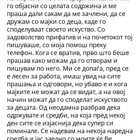
го објасни со целата содржина и ме
праша дали сакам да ме зачлени, да се
дружам со мајки со деца, каде го
споделуваат своето искуство. Со
задоволство прифатив и на почетокот тој
пишуваше, со моја помош преку
телефон. Кога се вратив, прво што беше
прашав како можам да го отворам и
пишувам по него. Ми се допаѓа, пред се
е лесен за работа, имаш увид на сите
прашања и одговори, но убаво е и кога
мајките не можат да се видат, а на овој
начин можат да го споделат искуството
за децата. Од неодамна разбрав дека
одржувате и средби, на која пред некој
ден сите се изјаснија дека супер си
поминале. Се надевам на некоја наредна
средба и јас заедно со моите ќе Ве