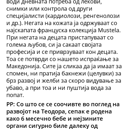
води дневната потреба од лекови,
снимки или контрола од други
специјалисти (кардиолози, ренгенолози
и др.). Негата на кожата ја одржуваат со
најскапата француска колекција Mustela.
При негата на децата пристапуваат со
голема љубов, си ја сакаат својата
професија и се приврзуваат кон децата.
Тоа се потврди со нашето испраќање за
Македонија. Сите ја сликаа да ја имаат за
спомен, ни пратија бакнежи (целувки) за
брз развој и желби за скоро видување за
убаво, а при тоа и ни пуштија вода за
попат.
РР: Со што се се соочивте во поглед на
развојот на Теодора, сепак е родена
како 6 месечно бебе и нејзините
органи сигурно биле далеку од