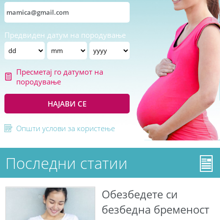
Предвиден датум на породување
Пресметај го датумот на
породување
НАЈАВИ СЕ
Општи услови за користење
Последни статии
Обезбедете си
безбедна бременост