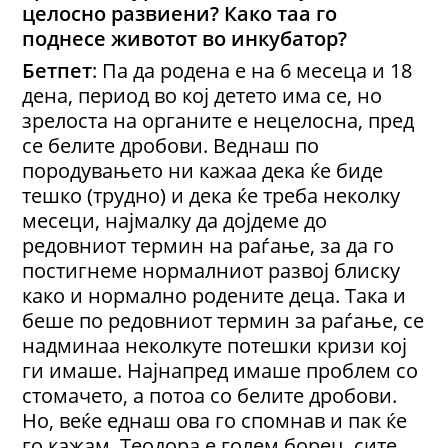
целосно развиени? Како таа го
поднесе животот во инкубатор?
Бетпет
: Па да родена е на 6 месеца и 18
дена, период во кој детето има се, но
зрелоста на органите е нецелосна, пред
се белите дробови. Веднаш по
породувањето ни кажаа дека ќе биде
тешко (трудно) и дека ќе треба неколку
месеци, најмалку да дојдеме до
редовниот термин на раѓање, за да го
постигнеме нормалниот развој блиску
како и нормално родените деца. Така и
беше по редовниот термин за раѓање, се
надминаа неколкуте потешки кризи кој
ги имаше. Најнапред имаше проблем со
стомачето, а потоа со белите дробови.
Но, веќе еднаш ова го спомнав и пак ќе
го кажам, Теодора е голем борец, сите