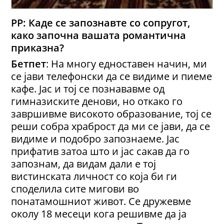
РР: Каде се запознавте со сопругот,
како започна вашата романтична
приказна?
Бетпет
: На многу едноставен начин, ми
се јави телефонски да се видиме и пиеме
кафе. Јас и тој се познававме од
гимназиските денови, но откако го
завршивме високото образование, тој се
реши собра храброст да ми се јави, да се
видиме и подобро запознаеме. Јас
прифатив затоа што и јас сакав да го
запознам, да видам дали е тој
вистинската личност со која би ги
споделила сите мигови во
понатамошниот живот. Се дружевме
околу 18 месеци кога решивме да ја