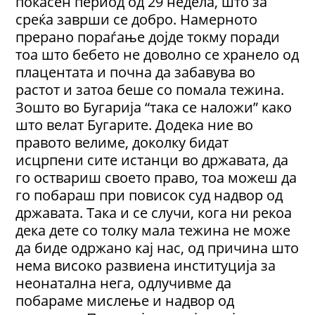
покасен период од 29 недела, што за
среќа заврши се добро. Намерното
прерано пораѓање дојде токму поради
тоа што бебето не доволно се хранело од
плацентата и почна да забавува во
растот и затоа беше со помала тежина.
Зошто во Бугарија “така се наложи” како
што велат Бугарите. Додека ние во
правото велиме, доколку бидат
исцрпени сите истанци во државата, да
го оствариш своето право, тоа можеш да
го побараш при повисок суд надвор од
државата. Така и се случи, кога ни рекоа
дека дете со толку мала тежина не може
да биде одржано кај нас, од причина што
нема високо развиена институција за
неонатална нега, одлучивме да
побараме мислење и надвор од