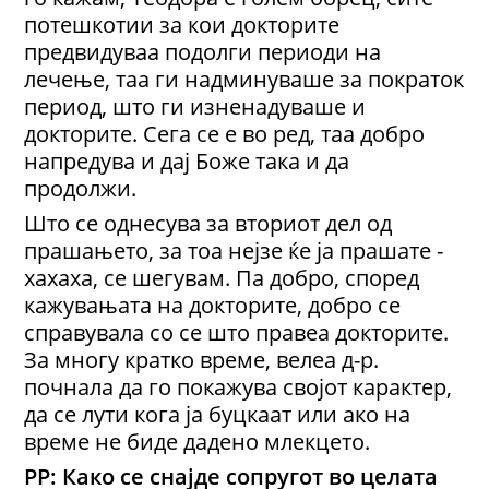
потешкотии за кои докторите
предвидуваа подолги периоди на
лечење, таа ги надминуваше за пократок
период, што ги изненадуваше и
докторите. Сега се е во ред, таа добро
напредува и дај Боже така и да
продолжи.
Што се однесува за вториот дел од
прашањето, за тоа нејзе ќе ја прашате -
хахаха, се шегувам. Па добро, според
кажувањата на докторите, добро се
справувала со се што правеа докторите.
За многу кратко време, велеа д-р.
почнала да го покажува својот карактер,
да се лути кога ја буцкаат или ако на
време не биде дадено млекцето.
РР: Како се снајде сопругот во целата