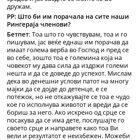
дружам.
РР: Што би им порачала на сите наши
Рингераја членови?
Бетпет
: Тоа што го чувствувам, тоа и го
пишувам, јас веќе еднаш им порачав да
имаат голема верба во Господ и пред се
во себе, зошто тоа е големина која на
човекот му дава сила да издржи големи
нешта и да се доведе до успехот. Мислам
дека во денешни услови патот на многу
мајки да се дојде до детенце, е се
потежок, но не откажувајте се тоа е чудо
кое го исполнува животот и вреди да се
бориш за него. Ако искрено од срце се
посакува да се има дете, послушајте го
своето срце и направете како тоа Ви
вели и резултатот е неизбежен. Можеби