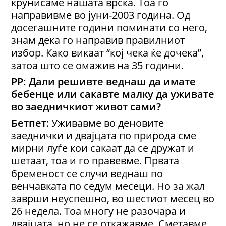
крунисаме нашата врска. Тоа го
направивме во јуни-2003 година. Од
досегашните години поминати со него,
знам дека го направив правилниот
избор. Како викаат “кој чека ќе дочека”,
затоа што се омажив на 35 години.
РР: Дали решивте веднаш да имате
бебенце или сакавте малку да уживате
во заедничкиот живот сами?
Бетпет
: Уживавме во деновите
заеднички и двајцата по природа сме
мирни луѓе кои сакаат да се дружат и
шетаат, тоа и го правевме. Првата
бременост се случи веднаш по
венчавката по седум месеци. Но за жал
заврши неуспешно, во шестиот месец во
26 недела. Тоа многу не разочара и
двајцата, но не се откажавме. Сметавме