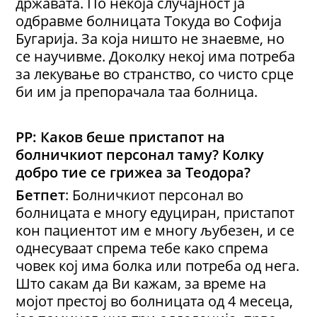
државата. По некоја случајност ја
одбравме болницата Токуда во Софија
Бугарија. За која ништо не знаевме, но
се научивме. Доколку некој има потреба
за лекување во странство, со чисто срце
би им ја препорачала таа болница.
РР: Каков беше пристапот на
болничкиот персонал таму? Колку
добро тие се грижеа за Теодора?
Бетпет
: Болничкиот персонал во
болницата е многу едуциран, пристапот
кон пациентот им е многу љубезен, и се
однесуваат спрема тебе како спрема
човек кој има болка или потреба од нега.
Што сакам да Ви кажам, за време на
мојот престој во болницата од 4 месеца,