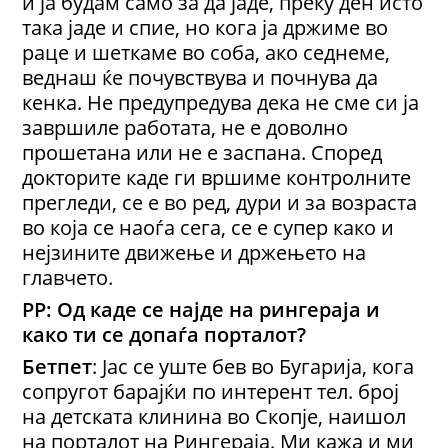
и ја будам само за да јаде, преку ден исто
така јаде и спие, но кога ја држиме во
раце и шеткаме во соба, ако седнеме,
веднаш ќе почувствува и почнува да
кенка. Не предупредува дека не сме си ја
завршиле работата, не е доволно
прошетана или не е заспана. Според
докторите каде ги вршиме контролните
прегледи, се е во ред, дури и за возраста
во која се наоѓа сега, се е супер како и
нејзините движење и држењето на
главчето.
РР: Од каде се најде на рингераја и
како ти се допаѓа порталот?
Бетпет
: Јас се уште бев во Бугарија, кога
сопругот барајќи по интерент тел. број
на детската клинина во Скопје, наишол
на порталот на Рингераја. Ми кажа и ми