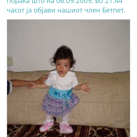
порака што на 06.09.2009, во 21.44
часот ја објави нашиот член Бетпет.