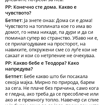
РР: Конечно сте дома. Какво е
чувството?
Бетпет
: Ја знете онаа: Дома си е дома!
Чувството на топлината кое го има во
домот, го нема никаде, па дури и да си
поминал супер во странство. Убаво ни е,
се прилагодуваме на просторот, на
навиките, опкружени сме со луѓе кои не
сакаат и кои со нетрпение не очекуваа.
РР: Какво бебе е Теодора? Како
напредува?
Бетпет
: Бебе какво што би посакала
секоја мајка. Мирно по природа, барем
за сега. Не плаче без причина, само кога
е гледна, ако треба да се пресоблече или
ако и е премногу топло. Навечер си спие