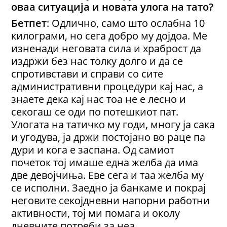
оваа ситуација и новата улога на тато?
Бетпет
: Одлично, само што ослабна 10
килограми, но сега добро му дојдоа. Ме
изненади неговата сила и храброст да
издржи без нас толку долго и да се
спротивстави и справи со сите
административни процедури кај нас, а
знаете дека кај нас тоа не е лесно и
секогаш се оди по потешкиот пат.
Улогата на татичко му годи, многу ја сака
и угодува, ја држи постојано во раце па
дури и кога е заспана. Од самиот
почеток тој имаше една желба да има
две девојчиња. Еве сега и таа желба му
се исполни. Заедно ја банкаме и покрај
неговите секојдневни напорни работни
активности, тој ми помага и околу
дневните потреби за неа.