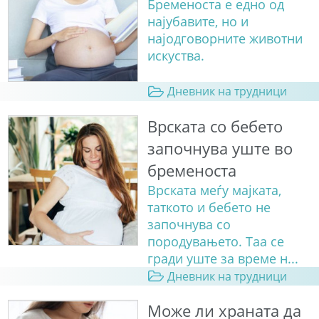
Бременоста е едно од
најубавите, но и
најодговорните животни
искуства.
Дневник на трудници
Врската со бебето
започнува уште во
бременоста
Врската меѓу мајката,
таткото и бебето не
започнува со
породувањето. Таа се
гради уште за време н...
Дневник на трудници
Може ли храната да