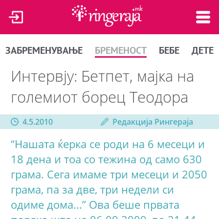
ЗАБРЕМЕНУВАЊЕ
БРЕМЕНОСТ
БЕБЕ
ДЕТЕ
Интервју: Бетпет, мајка на
големиот борец Теодора
4.5.2010
Редакција Рингераја
“Нашата ќерка се роди на 6 месеци и
18 дена и тоа со тежина од само 630
грама. Сега имаме три месеци и 2050
грама, па за две, три недели си
одиме дома...” Ова беше првата