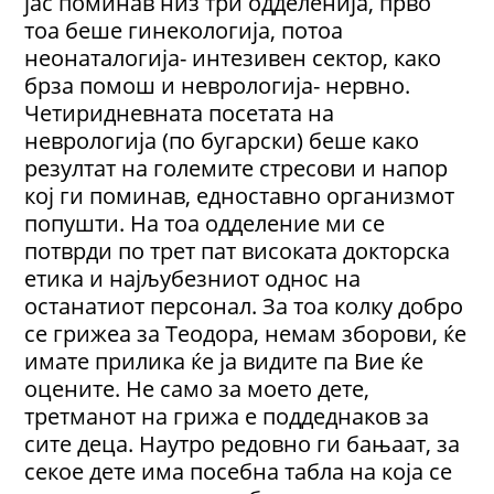
јас поминав низ три одделенија, прво
тоа беше гинекологија, потоа
неонаталогија- интезивен сектор, како
брза помош и неврологија- нервно.
Четиридневната посетата на
неврологија (по бугарски) беше како
резултат на големите стресови и напор
кој ги поминав, едноставно организмот
попушти. На тоа одделение ми се
потврди по трет пат високата докторска
етика и најљубезниот однос на
останатиот персонал. За тоа колку добро
се грижеа за Теодора, немам зборови, ќе
имате прилика ќе ја видите па Вие ќе
оцените. Не само за моето дете,
третманот на грижа е поддеднаков за
сите деца. Наутро редовно ги бањаат, за
секое дете има посебна табла на која се