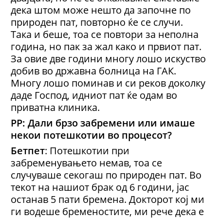
дека штом може нешто да започне по
природен пат, повторно ќе се случи.
Така и беше, тоа се повтори за неполна
година, но пак за жал како и првиот пат.
За овие две години многу лошо искуство
добив во државна болница на ГАК.
Многу лошо поминав и си реков доколку
даде Господ, идниот пат ќе одам во
приватна клиника.
РР: Дали брзо забремени или имаше
некои потешкотии во процесот?
Бетпет
: Потешкотии при
забременувањето немав, тоа се
случуваше секогаш по природен пат. Во
текот на нашиот брак од 6 години, јас
останав 5 пати бремена. Докторот кој ми
ги водеше бременостите, ми рече дека е