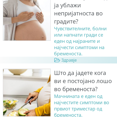
ја ублажи
непријатноста во
градите?
Чувствителните, болни
или напнати гради се
еден од најраните и
најчести симптоми на
бременоста.
Здравје
Што да јадете кога
ви е постојано лошо
во бременоста?
Мачнината е еден од
најчестите симптоми во
првиот триместар од
бременоста.