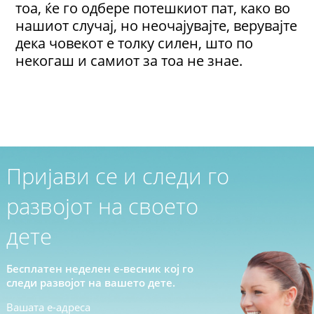
тоа, ќе го одбере потешкиот пат, како во
нашиот случај, но неочајувајте, верувајте
дека човекот е толку силен, што по
некогаш и самиот за тоа не знае.
Пријави се и следи го
развојот на своето
дете
Бесплатен неделен е-весник кој го
следи развојот на вашето дете.
Вашата е-адреса