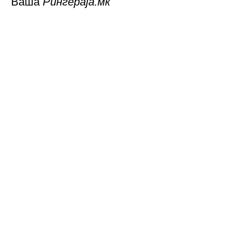
Ваша
Рингераја.мк