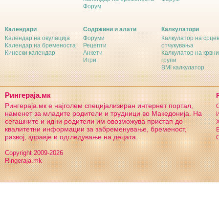
Форум
Календари
Содржини и алати
Калкулатори
Календар на овулација
Форуми
Калкулатор на срце
Календар на бременоста
Рецепти
отчукувања
Кинески календар
Анкети
Калкулатор на крвни
Игри
групи
BMI калкулатор
Рингераја.мк
Рингераја.мк е најголем специјализиран интернет портал,
С
наменет за младите родители и трудници во Македонија. На
И
сегашните и идни родители им овозможува пристап до
Х
квалитетни информации за забременување, бременост,
Б
развој, здравје и одгледување на децата.
С
Copyright 2009-2026
Ringeraja.mk