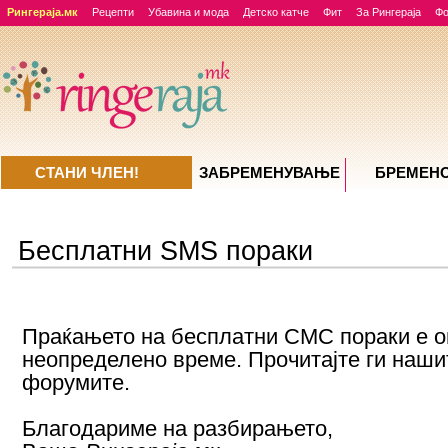
Рингераја.мк
Рецепти
Убавина и мода
Детско катче
Фит
За Рингераја
Ф
СТАНИ ЧЛЕН!
ЗАБРЕМЕНУВАЊE
БРЕМЕН
Бесплатни SMS пораки
Праќањето на бесплатни СМС пораки е 
неопределено време. Прочитајте ги наши
форумите.
Благодариме на разбирањето,