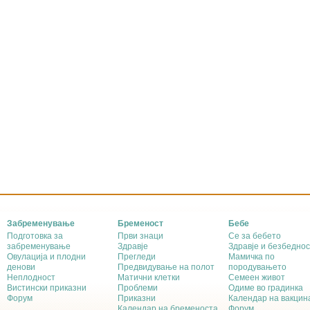
Забременување
Бременост
Бебе
Подготовка за
Први знаци
Се за бебето
забременување
Здравје
Здравје и безбеднос
Овулација и плодни
Прегледи
Мамичка по
денови
Предвидување на полот
породувањето
Неплодност
Матични клетки
Семеен живот
Вистински приказни
Проблеми
Одиме во градинка
Форум
Приказни
Календар на вакцин
Календар на бременоста
Форум