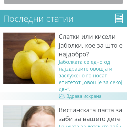
Последни статии
Слатки или кисели
јаболки, кое за што е
најдобро?
Јаболката се едно од
најздравите овошја и
заслужено го носат
епитетот „овошје за секој
ден“.
Здрава исхрана
Вистинската паста за
заби за вашето дете
Грижата за детските заби