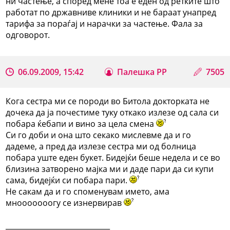
ни частење, а според мене тоа е еден од ретките што
работат по државниве клиники и не бараат унапред
тарифа за пораѓај и нарачки за частење. Фала за
одговорот.
06.09.2009, 15:42
Палешка РР
7505
Кога сестра ми се породи во Битола докторката не
дочека да ја почестиме туку откако излезе од сала си
побара ќебапи и вино за цела смена
Си го доби и она што секако мислевме да и го
дадеме, а пред да излезе сестра ми од болница
побара уште еден букет. Бидејќи беше недела и се во
близина затворено мајка ми и даде пари да си купи
сама, бидејќи си побара пари.
Не сакам да и го споменувам името, ама
мнооооооогу се изнервирав
_____________________________