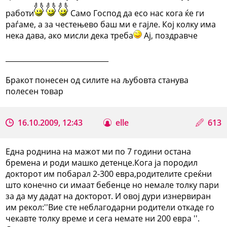
работи
Само Господ да есо нас кога ќе ги
раѓаме, а за честењево баш ми е гајле. Кој колку има
нека дава, ако мисли дека треба
Ај, поздравче
_____________________________
Бракот понесен од силите на љубовта станува
полесен товар
16.10.2009, 12:43
elle
613
Една роднина на мажот ми по 7 години остана
бремена и роди машко детенце.Кога ја породил
докторот им побарал 2-300 евра,родителите среќни
што конечно си имаат бебенце но немале толку пари
за да му дадат на докторот. И овој дури изнервиран
им рекол:''Вие сте неблагодарни родители откаде го
чекавте толку време и сега немате ни 200 евра ''.