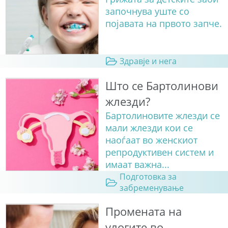
започнува уште со
појавата на првото запче.
Здравје и нега
Што се Бартолинови
жлезди?
Бартолиновите жлезди се
мали жлезди кои се
наоѓаат во женскиот
репродуктивен систем и
имаат важна...
Подготовка за
забременување
Промената на
улогите во