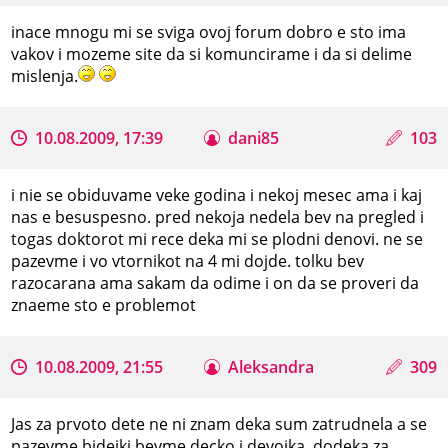
inace mnogu mi se sviga ovoj forum dobro e sto ima
vakov i mozeme site da si komuncirame i da si delime
mislenja.
10.08.2009, 17:39
dani85
103
i nie se obiduvame veke godina i nekoj mesec ama i kaj
nas e besuspesno. pred nekoja nedela bev na pregled i
togas doktorot mi rece deka mi se plodni denovi. ne se
pazevme i vo vtornikot na 4 mi dojde. tolku bev
razocarana ama sakam da odime i on da se proveri da
znaeme sto e problemot
10.08.2009, 21:55
Aleksandra
309
Jas za prvoto dete ne ni znam deka sum zatrudnela a se
pazevme bidejki bevme decko i devojka, dodeka za