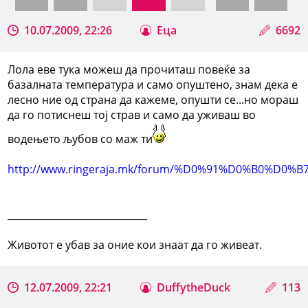
10.07.2009, 22:26
Еца
6692
Лола еве тука можеш да прочиташ повеќе за
базалната температура и само опуштено, знам дека е
лесно ние од страна да кажеме, опушти се...но мораш
да го потиснеш тој страв и само да уживаш во
водењето љубов со маж ти
http://www.ringeraja.mk/forum/%D0%91%D0%B0
_____________________________
Животот е убав за оние кои знаат да го живеат.
12.07.2009, 22:21
DuffytheDuck
113