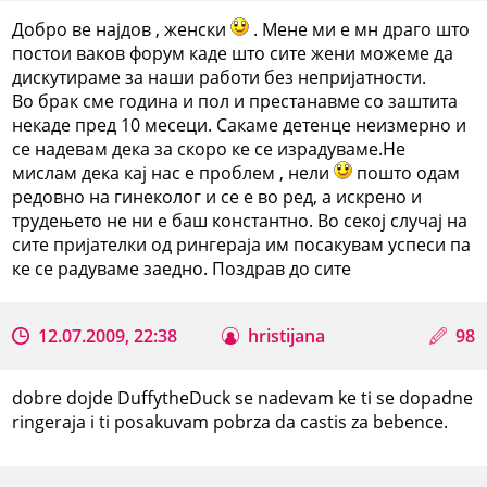
Добро ве најдов , женски
. Мене ми е мн драго што
постои ваков форум каде што сите жени можеме да
дискутираме за наши работи без непријатности.
Во брак сме година и пол и престанавме со заштита
некаде пред 10 месеци. Сакаме детенце неизмерно и
се надевам дека за скоро ке се израдуваме.Не
мислам дека кај нас е проблем , нели
пошто одам
редовно на гинеколог и се е во ред, а искрено и
трудењето не ни е баш константно. Во секој случај на
сите пријателки од рингераја им посакувам успеси па
ке се радуваме заедно. Поздрав до сите
12.07.2009, 22:38
hristijana
98
dobre dojde DuffytheDuck se nadevam ke ti se dopadne
ringeraja i ti posakuvam pobrza da castis za bebence.