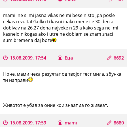
mami ne si mi jasna vikas ne mi bese nisto ,pa posle
cekas rezultat?kolku ti kasni inaku mene i e 30 den a
dobivav na 26.27 dena najveke n 29 a kako sega ne mi
kasnelo nikogas ako i utre ne dobiam se znam znaci
sum bremena daj boze
15.08.2009, 17:54
Еца
6692
Ноне, мами чека резултат од твојот тест мила, збунка
ти направи
_____________________________
Животот е убав за оние кои знаат да го живеат.
15.08.2009, 17:59
mami
8680