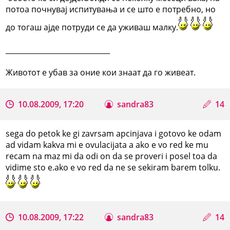
потоа почнувај испитувања и се што е потребно, но
до тогаш ајде потруди се да уживаш малку.
_____________________________
Животот е убав за оние кои знаат да го живеат.
10.08.2009, 17:20
sandra83
14
sega do petok ke gi zavrsam apcinjava i gotovo ke odam
ad vidam kakva mi e ovulacijata a ako e vo red ke mu
recam na maz mi da odi on da se proveri i posel toa da
vidime sto e.ako e vo red da ne se sekiram barem tolku.
10.08.2009, 17:22
sandra83
14