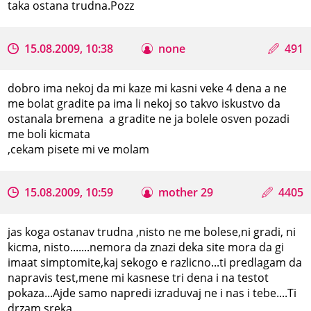
taka ostana trudna.Pozz
15.08.2009, 10:38
none
491
dobro ima nekoj da mi kaze mi kasni veke 4 dena a ne
me bolat gradite pa ima li nekoj so takvo iskustvo da
ostanala bremena a gradite ne ja bolele osven pozadi
me boli kicmata
,cekam pisete mi ve molam
15.08.2009, 10:59
mother 29
4405
jas koga ostanav trudna ,nisto ne me bolese,ni gradi, ni
kicma, nisto.......nemora da znazi deka site mora da gi
imaat simptomite,kaj sekogo e razlicno...ti predlagam da
napravis test,mene mi kasnese tri dena i na testot
pokaza...Ajde samo napredi izraduvaj ne i nas i tebe....Ti
drzam sreka