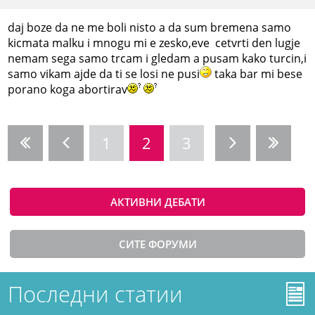
daj boze da ne me boli nisto a da sum bremena samo
kicmata malku i mnogu mi e zesko,eve cetvrti den lugje
nemam sega samo trcam i gledam a pusam kako turcin,i
samo vikam ajde da ti se losi ne pusi
taka bar mi bese
porano koga abortirav
1
2
3
АКТИВНИ ДЕБАТИ
СИТЕ ФОРУМИ
Последни статии