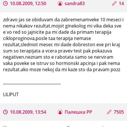
10.08.2009, 12:50
sandra83
14
zdravo jas se obiduvam da zabremenamveke 10 meseci i
nema nikakov rezultat.mojot ginekolog mi vika deka sve
e vo red so jajnicite pa mi dade da primam terapija
cikloproginova,posle taa terapija nemase
rezultat,sledniot mesec mi dade dobreston eve pri kraj
sum so terapijata a vcera pravev test pak pokazuva
negativen.neznam sto e rabotata samo se nerviram
vaka poveke se istruv so hormonski apcinja i pak nema
rezultat.ako moze nekoj da mi kaze sto da pravam pozz
_____________________________
LILIPUT
10.08.2009, 13:54
Палешка РР
7505