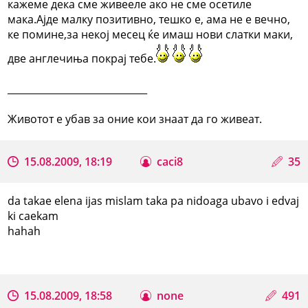
кажеме дека сме живееле ако не сме осетиле
мака.Ајде малку позитивно, тешко е, ама не е вечно,
ке помине,за некој месец ќе имаш нови слатки маки,
две англечиња покрај тебе.
_____________________________
Животот е убав за оние кои знаат да го живеат.
15.08.2009, 18:19
caci8
35
da takae elena ijas mislam taka pa nidoaga ubavo i edvaj
ki caekam
hahah
15.08.2009, 18:58
none
491