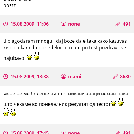
pozzz
15.08.2009, 11:06
none
491
ti blagodaram mnogu i daj boze da e taka kako kazuvas
ke pocekam do ponedelnik i trcam po test pozdrav i se
najubavo
15.08.2009, 13:38
mami
8680
мене не ме болеше ништо, никави знаци немав..така
што чекаме во понеделник резултат од тестот
15.08.2009, 17:45
none
491