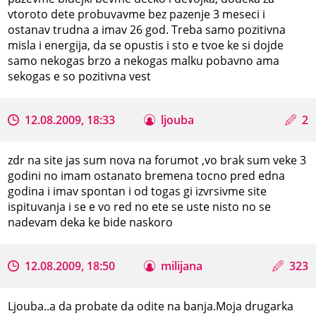
vtoroto dete probuvavme bez pazenje 3 meseci i
ostanav trudna a imav 26 god. Treba samo pozitivna
misla i energija, da se opustis i sto e tvoe ke si dojde
samo nekogas brzo a nekogas malku pobavno ama
sekogas e so pozitivna vest
12.08.2009, 18:33
ljouba
2
zdr na site jas sum nova na forumot ,vo brak sum veke 3
godini no imam ostanato bremena tocno pred edna
godina i imav spontan i od togas gi izvrsivme site
ispituvanja i se e vo red no ete se uste nisto no se
nadevam deka ke bide naskoro
12.08.2009, 18:50
milijana
323
Ljouba..a da probate da odite na banja.Moja drugarka