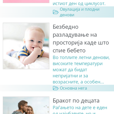
истиот ден од циклусот.
Овулација и плодни
денови
Безбедно
разладување на
просторија каде што
спие бебето
Во топлите летни денови,
високите температури
можат да бидат
непријатни и за
возрасните, а особен...
Основна нега
Бракот по децата
Раѓањето на дете е еден
од најубавите, но и