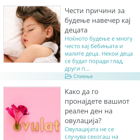
Чести причини за
будење навечер кај
децата
Ноќното будење е многу
често кај бебињата и
малите деца. Некои деца
се будат поради глад,
други п...
Спиење
Како да го
пронајдете вашиот
реален ден на
овулација?
Овулацијата не се
случува секогаш на