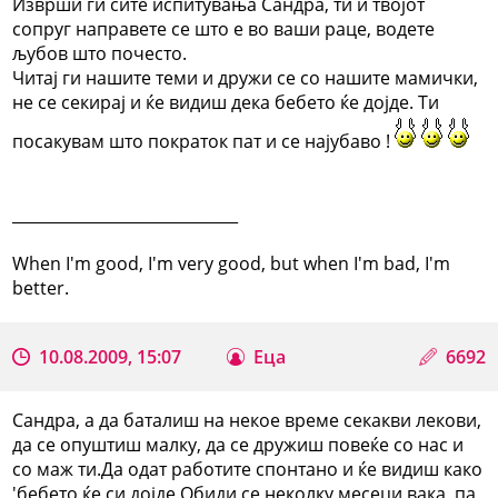
Изврши ги сите испитувања Сандра, ти и твојот
сопруг направете се што е во ваши раце, водете
љубов што почесто.
Читај ги нашите теми и дружи се со нашите мамички,
не се секирај и ќе видиш дека бебето ќе дојде. Ти
посакувам што пократок пат и се најубаво !
_____________________________
When I'm good, I'm very good, but when I'm bad, I'm
better.
10.08.2009, 15:07
Еца
6692
Сандра, а да баталиш на некое време секакви лекови,
да се опуштиш малку, да се дружиш повеќе со нас и
со маж ти.Да одат работите спонтано и ќе видиш како
'бебето ќе си дојде.Обиди се неколку месеци вака, па