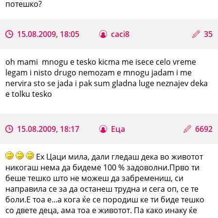
потешко?
15.08.2009, 18:05
caci8
35
oh mami mnogu e tesko kicma me isece celo vreme
legam i nisto drugo nemozam e mnogu jadam i me
nervira sto se jada i pak sum gladna luge neznajev deka
e tolku tesko
15.08.2009, 18:17
Еца
6692
Ех Цаци мила, дали гледаш дека во животот
никогаш нема да бидеме 100 % задоволни.Прво ти
беше тешко што не можеш да забремениш, си
направила се за да останеш трудна и сега оп, се те
боли.Е тоа е...а кога ќе се породиш ке ти биде тешко
со двете деца, ама тоа е животот. Па како инаку ќе