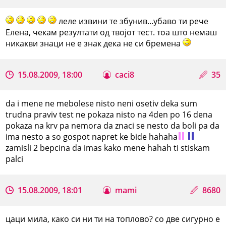
леле извини те збунив...убаво ти рече
Елена, чекам резултати од твојот тест. тоа што немаш
никакви знаци не е знак дека не си бремена
15.08.2009, 18:00
caci8
35
da i mene ne mebolese nisto neni osetiv deka sum
trudna praviv test ne pokaza nisto na 4den po 16 dena
pokaza na krv pa nemora da znaci se nesto da boli pa da
ima nesto a so gospot napret ke bide hahaha
zamisli 2 bepcina da imas kako mene hahah ti stiskam
palci
15.08.2009, 18:01
mami
8680
цаци мила, како си ни ти на топлово? со две сигурно е