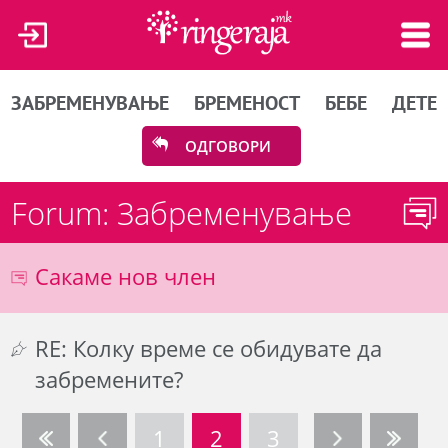
ЗАБРЕМЕНУВАЊЕ
БРЕМЕНОСТ
БЕБЕ
ДЕТЕ
ОДГОВОРИ
Forum: Забременување
Сакаме нов член
RE: Колку време се обидувате да
забремените?
1
2
3