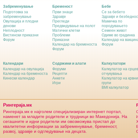
Забременување
Бременост
Бебе
Подготовка за
Први знаци
Се за бебето
забременување
Здравје
Здравје и безбеднос
Овулација и плодни
Прегледи
Мамичка по
денови
Предвидување на полот
породувањето
Неплодност
Матични клетки
Семеен живот
Вистински приказни
Проблеми
Одиме во градинка
Форум
Приказни
Календар на вакцин
Календар на бременоста
Форум
Форум
Календари
Содржини и алати
Калкулатори
Календар на овулација
Форуми
Калкулатор на срце
Календар на бременоста
Рецепти
отчукувања
Кинески календар
Анкети
Калкулатор на крвни
Игри
групи
BMI калкулатор
Рингераја.мк
Рингераја.мк е најголем специјализиран интернет портал,
С
наменет за младите родители и трудници во Македонија. На
И
сегашните и идни родители им овозможува пристап до
Х
квалитетни информации за забременување, бременост,
Б
развој, здравје и одгледување на децата.
С