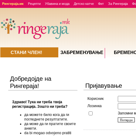
Рингераја.мк
Рецепти
Убавина и мода
Детско катче
Фит
За Рингераја
Ф
СТАНИ ЧЛЕН!
ЗАБРЕМЕНУВАЊE
БРЕМЕН
Добредојде на
Пријавување
Рингераја!
Корисник
Здраво! Тука ни треба твоја
Лозинка
регистрација. Зошто ни треба?
Запомни м
да можете било кога да ги
погледнете резултатите.
да може да ги пратите своите
анкети.
da bi mogao odvojeno pratiti