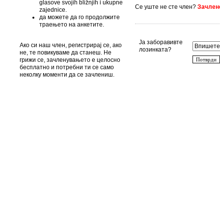
glasove svojih bližnjih i ukupne
Се уште не сте член?
Зачлене
zajednice.
да можете да го продолжите
траењето на анкетите.
Ја заборавивте
Ако си наш член, регистрирај се, ако
лозинката?
не, те повикуваме да станеш. Не
грижи се, зачленувањето е целосно
бесплатно и потребни ти се само
неколку моменти да се зачлениш.