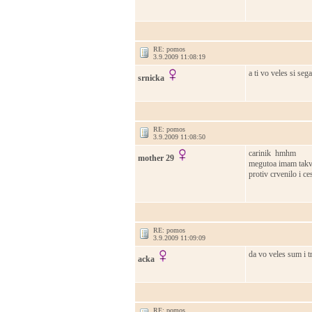
RE: pomos
3.9.2009 11:08:19
a ti vo veles si seg
srnicka
RE: pomos
3.9.2009 11:08:50
carinik hmhm
mother 29
megutoa imam takvo
protiv crvenilo i ce
RE: pomos
3.9.2009 11:09:09
da vo veles sum i 
acka
RE: pomos