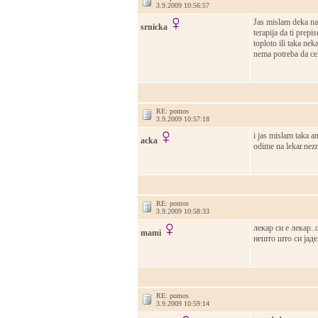
3.9.2009 10:56:57
Jas mislam deka najd
srnicka
terapija da ti prepi
toploto ili taka ne
nema potreba da cek
RE: pomos
3.9.2009 10:57:18
i jas mislam taka 
acka
odime na lekar.ne
RE: pomos
3.9.2009 10:58:33
лекар си е лекар..
mami
нешто што си јадел
RE: pomos
3.9.2009 10:59:14