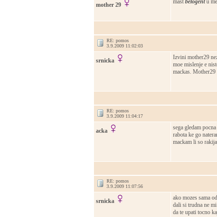
mast
belogent
u me
mother 29
RE: pomos
3.9.2009 11:02:03
Izvini mother29 nez
srnicka
moe mislenje e nisto
mackas. Mother29 i
RE: pomos
3.9.2009 11:04:17
sega gledam pocna i
acka
rabota ke go natera
mackam li so rakija 
RE: pomos
3.9.2009 11:07:56
ako mozes sama odi 
srnicka
dali si trudna ne 
da te upati tocno ka