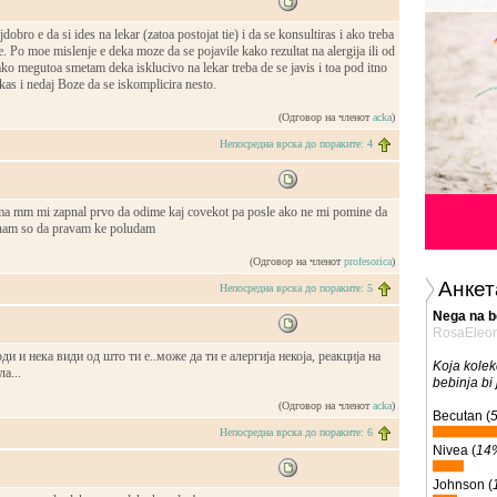
obro e da si ides na lekar (zatoa postojat tie) i da se konsultiras i ako treba
se. Po moe mislenje e deka moze da se pojavile kako rezultat na alergija ili od
kako megutoa smetam deka isklucivo na lekar treba de se javis i toa pod itno
as i nedaj Boze da se iskomplicira nesto.
(Одговор на членот
acka
)
Непосредна врска до пораките: 4
ama mm mi zapnal prvo da odime kaj covekot pa posle ako ne mi pomine da
znam so da pravam ke poludam
(Одговор на членот
profesorica
)
Анкет
Непосредна врска до пораките: 5
Nega na b
RosaEleo
оди и нека види од што ти е..може да ти е алергија некоја, реакција на
Koja kolek
а...
bebinja bi
(Одговор на членот
acka
)
Becutan (
Непосредна врска до пораките: 6
Nivea (
14
Johnson (