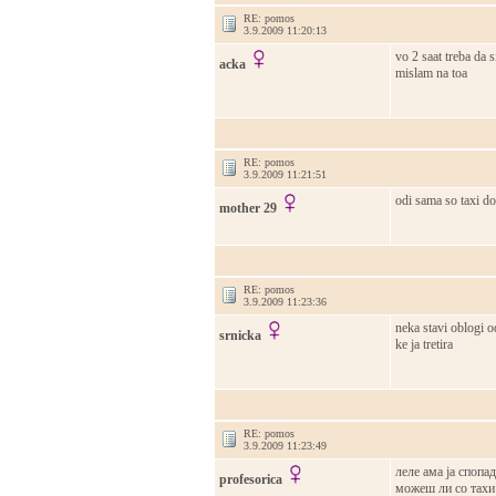
RE: pomos
3.9.2009 11:20:13
vo 2 saat treba da
acka
mislam na toa
RE: pomos
3.9.2009 11:21:51
odi sama so taxi do
mother 29
RE: pomos
3.9.2009 11:23:36
neka stavi oblogi o
srnicka
ke ja tretira
RE: pomos
3.9.2009 11:23:49
леле ама ја спопа
profesorica
можеш ли со тахи