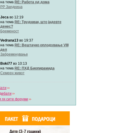
на тема
RE: Работа од дома
РР Заедница
Jeca
во 12:19
на тема
RE: Трудници, што јадевте
денес?
Бременост
Vedrana13
во 19:37
на тема
RE: Вештачко оплодување VIII
дел
Забременување
Boki77
во 10:13
на тема
RE: ПХД Биопирамида
Семеен живот
бати
дебати
 ги сите форуми