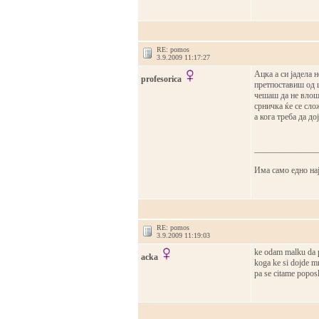
RE: pomos
3.9.2009 11:17:27
Ацка а си јадела 
profesorica
претпоставиш од ш
чешаш да не влоши
срничка ќе се сло
а кога треба да до
_______________
Има само едно нају
RE: pomos
3.9.2009 11:19:03
ke odam malku da 
acka
koga ke si dojde m
pa se citame popos