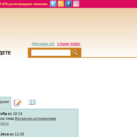
7.479 регистрирани членови
ПРИЈАВИ СЕ!
СТАНИ ЧЛЕН!
ДЕТЕ
руми
Дневници
Најнови
содржини
vfta
во 10:14
на тема
Вегански алтернативи
Дете
Jeca
во 12:26