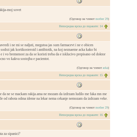
kija-moj sovet
(Одговор на членот
mother 29
)
Непосредна врска до пораките: 14
vredi i ne mi se naljuti, megutoa jas sum farmacevt i ne e obicen
 sodrzi jak kortikosteroid i antibiotik, na koj neznaeme acka kako bi
a e i vo bremenost za da se koristi treba da e isklucivo prepisano od doktor
tocno vo kakva sostojba e pacientot.
(Одговор на членот
acka
)
Непосредна врска до пораките: 15
ce da ne se mackam rakija.ama ne mozam da izdrzam ludilo me faka mn me
jde od rabota odma ideme na lekar nema cekanje nemozam da izdrzam veke.
(Одговор на членот
mother 29
)
Непосредна врска до пораките: 16
ta za sipanici?