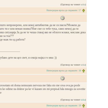
(Одговор на членот
acka
)
Непосредна врска до пораките: 17
нешто непроверено, или некој антибиотик да не си пиела?Можеш да
то ти е или немап поима?Ние сме со тебе тука, само немој да ги
ш ситуација.За да не те чеша ставај ако не облоги млаки, мислам дека
жи за тоа???
јде маж ти од работа?
______________
баво дете на цел свет, и секоја мајка го има :))
(Одговор на членот
acka
)
Непосредна врска до пораките: 18
prosetam oti doma nemozam nervoza me faka sto me cesa ova.pa posle
m ke odime na doktor pa ke vi kazam sto mi prepisal.fala mnogu za sovetite
le
(Одговор на членот
acka
)
Непосредна врска до пораките: 19