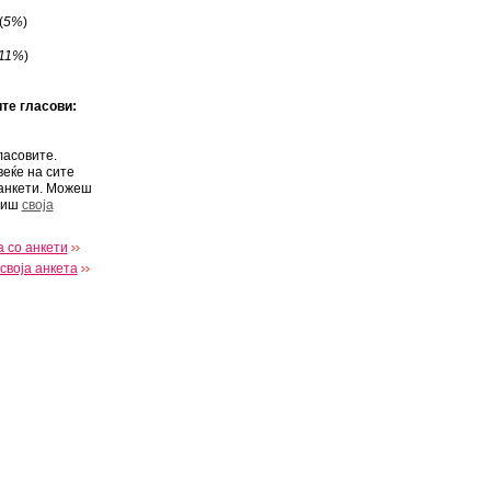
(
5%
)
11%
)
ите гласови:
ласовите.
веќе на сите
анкети. Можеш
виш
своја
 со анкети
своја анкета