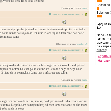
guvreme do deka reses deka ke odes!
Beccolino 
(Одговор на членот
mami
)
Bubchen (
Непосредна врска до пораките: 7
Број на с
114
nam sto si po profesija nesakam da mislis deka e nesto protiv tebe. Acka
 da ne zemas na svoja raka. Idi si na lekar i toj ke ti kaze sto i dali da se
Фала на г
zvini uste ednas
Гласавте 
актуелни 
(Одговор на членот
mother 29
)
да напра
анкета
!
Непосредна врска до пораките: 8
Страница
Направи 
 nakaj gradite da mi odi i strav me faka.sega mm mi koga ke si dojde od
m prvo da odime na lekar pa ke vidime sto ke bide.a sega za sega da se
ili nisto da ne se mackam da ne mi se inficiraat uste tolku.
(Одговор на членот
mami
)
Непосредна врска до пораките: 9
sega cim pocnalo da se siri, necekaj da dojde tm za da odis. Izvini kazi mi
mi teknuva. Ke pokusam da najdam broj od eden tamu sto raboti za ako moze
j treba za da ne cekas.