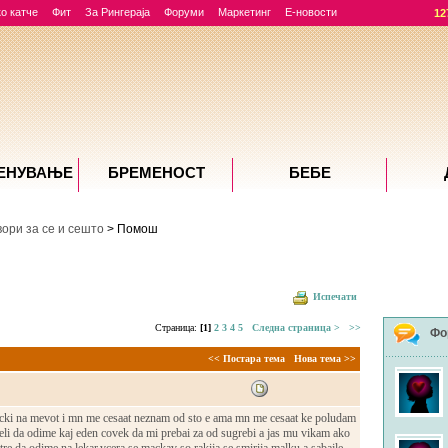
о катче
Фит
За Рингераја
Форуми
Маркетинг
Е-новости
12
ЕНУВАЊE
БРЕМЕНОСТ
БЕБЕ
вори за се и сешто
> Помош
Испечати
Страница:
[1]
2
3
4
5
Следна страница >
>>
Фо
<< Постара тема
Нова тема >>
rucki na mevot i mn me cesaat neznam od sto e ama mn me cesaat ke poludam
eli da odime kaj eden covek da mi prebai za od sugrebi a jas mu vikam ako