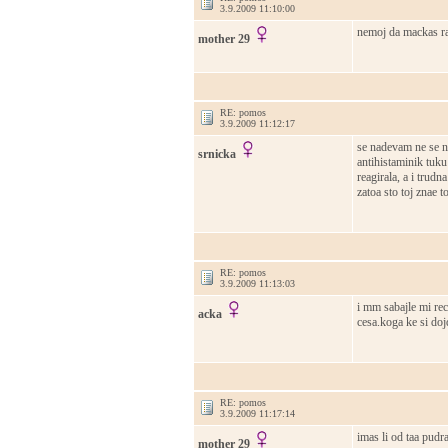
3.9.2009 11:10:00
nemoj da mackas ra
mother 29
RE: pomos
3.9.2009 11:12:17
se nadevam ne se na
srnicka
antihistaminik tuku
reagirala, a i trudn
zatoa sto toj znae 
RE: pomos
3.9.2009 11:13:03
i mm sabajle mi re
acka
cesa.koga ke si do
RE: pomos
3.9.2009 11:17:14
imas li od taa pudra
mother 29