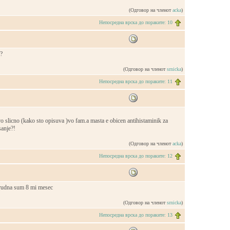
(Одговор на членот
acka
)
Непосредна врска до пораките: 10
a?
(Одговор на членот
srnicka
)
Непосредна врска до пораките: 11
 slicno (kako sto opisuva )vo fam.a masta e obicen antihistaminik za
sanje?!
(Одговор на членот
acka
)
Непосредна врска до пораките: 12
trudna sum 8 mi mesec
(Одговор на членот
srnicka
)
Непосредна врска до пораките: 13