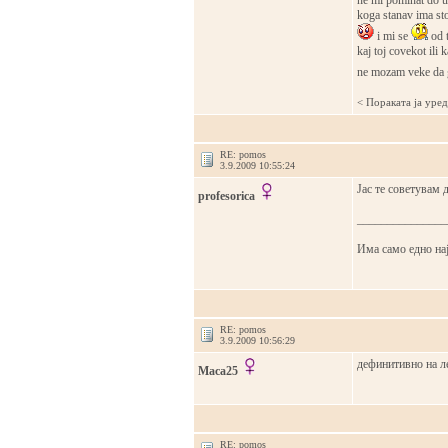
ne mi pominat do ut
koga stanav ima s
i mi se
od t
kaj toj covekot ili
ne mozam veke da 
< Поракaта ја уре
RE: pomos
3.9.2009 10:55:24
Јас те советувам 
profesorica
_______________
Има само едно нају
RE: pomos
3.9.2009 10:56:29
дефинитивно на ле
Maca25
RE: pomos