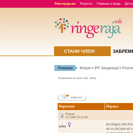
Рингераја.мк
Рецепти
Убавина и мода
Детск
СТАНИ ЧЛЕН!
ЗАБРЕМ
Локација:
Форум
>
[РР Заедница]
>
Разго
Корисници на оваа тема: никој
Корисник
Порака
Помош
3.9.2009 10:53:49
mi izlegoa sitni b
acka
mi se cini.mm mi v