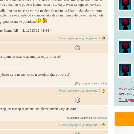
re da odime na lekar.vcera se mackav so rakija se smirija malku a sabajle
to da vidam uste poveke imam.neznam sto da pravam mnogu se nerviram
olku mn sto me cesa.vie sto mislete da odam na lekar ili da odam so mm
 kazete mi ako znaete od sto moze taka da se nafrlam i sto da se mackam oti
gi podnesam ke poludam.
дил
Ikana RR
--
2.1.2013 22:43:04
>
Непосредна врска до пораките: 1
да одиш на кожно да видиш од што ти се?
______________
баво дете на цел свет, и секоја мајка го има :))
(Одговор на членот
acka
)
Нови де
Непосредна врска до пораките: 2
Активни 
Погледни
кар, па макар и мтичен кој ќе те упати каде да одиш.
(Одговор на членот
profesorica
)
Непосредна врска до пораките: 3