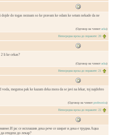
 si dojde do togas neznam so ke pravam ke odam ke setam nekade da ne
(Одговор на членот
acka
)
Непосредна врска до пораките: 20
 2 li ke cekas?
(Одговор на членот
acka
)
Непосредна врска до пораките: 21
d voda, megutoa pak ke kazam deka mora da se javi na lekar, toj najdobro
(Одговор на членот
profesorica
)
Непосредна врска до пораките: 22
днавме.И јас се исплашив дека рече се шират и дека е трудна.Ацка
 да отидеш до лекар?