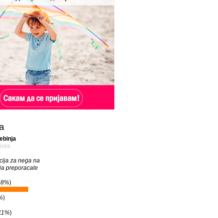
а
ebinja
nora
cija za nega na
 ja preporacale
58%
)
%
)
11%
)