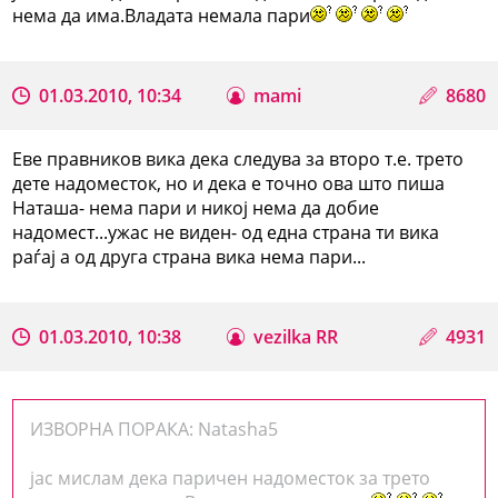
нема да има.Владата немала пари
01.03.2010, 10:34
mami
8680
Еве правников вика дека следува за второ т.е. трето
дете надоместок, но и дека е точно ова што пиша
Наташа- нема пари и никој нема да добие
надомест...ужас не виден- од една страна ти вика
раѓај а од друга страна вика нема пари...
01.03.2010, 10:38
vezilka RR
4931
ИЗВОРНА ПОРАКА: Natasha5
јас мислам дека паричен надоместок за трето