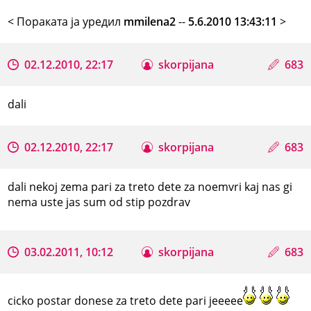
< Поракaта ја уредил
mmilena2
--
5.6.2010 13:43:11
>
02.12.2010, 22:17
skorpijana
683
dali
02.12.2010, 22:17
skorpijana
683
dali nekoj zema pari za treto dete za noemvri kaj nas gi
nema uste jas sum od stip pozdrav
03.02.2011, 10:12
skorpijana
683
cicko postar donese za treto dete pari jeeeee