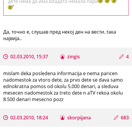
дете нема да има.Владата немала пари
Да, точно е, слушав пред некој ден на вести..така
највија..
02.03.2010, 15:37
zingis
4
mislam deka posledena informacija e nema paricen
nadomestok za vtoro dete, za prvo dete se dava samo
ednokratna pomos od okolu 5.000 denari, a sleduva
mesecen nadomestok za treto dete n aTV rekoa okolu
8.500 denari mesecno pozz
02.03.2010, 18:24
skorpijana
683