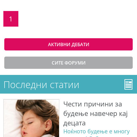
1
АКТИВНИ ДЕБАТИ
СИТЕ ФОРУМИ
Последни статии
Чести причини за
будење навечер кај
децата
Ноќното будење е многу