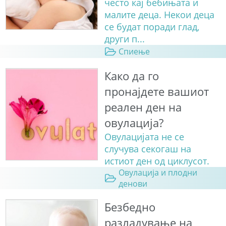
често кај бебињата и
малите деца. Некои деца
се будат поради глад,
други п...
Спиење
Како да го
пронајдете вашиот
реален ден на
овулација?
Овулацијата не се
случува секогаш на
истиот ден од циклусот.
Овулација и плодни
денови
Безбедно
разладување на