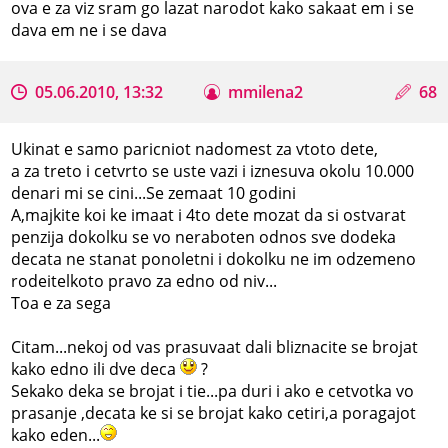
ova e za viz sram go lazat narodot kako sakaat em i se
dava em ne i se dava
05.06.2010, 13:32
mmilena2
68
Ukinat e samo paricniot nadomest za vtoto dete,
a za treto i cetvrto se uste vazi i iznesuva okolu 10.000
denari mi se cini...Se zemaat 10 godini
A,majkite koi ke imaat i 4to dete mozat da si ostvarat
penzija dokolku se vo neraboten odnos sve dodeka
decata ne stanat ponoletni i dokolku ne im odzemeno
rodeitelkoto pravo za edno od niv...
Toa e za sega
Citam...nekoj od vas prasuvaat dali bliznacite se brojat
kako edno ili dve deca
?
Sekako deka se brojat i tie...pa duri i ako e cetvotka vo
prasanje ,decata ke si se brojat kako cetiri,a poragajot
kako eden...