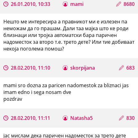
26.01.2010, 10:33
mami
8680
Нешто ме интересира а правникот ми е излезен па
неможам да го прашам. Дали таа мајка што ке роди
близнаци или тројка автоматски бара паричен
надоместок за второ т.е. трето дете? Или тие добиваат
некоја поголема помош?
28.02.2010, 11:10
skorpijana
683
mami sro dozna za paricen nadomestok za bliznaci jas
imam edno i sega nosam dve
pozdrav
28.02.2010, 11:11
Natasha5
830
јас мислам дека паричен надоместок за трето дете