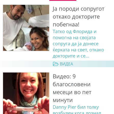
Ја породи сопругот
откако докторите
побегнаа!
Татко од Флорида и
помогна на својата
сопруга да ја донесе
ќерката на свет, откако
докторите и се...
ВИДЕА
Видео: 9
благословени
месеци во пет
минути
Danny Pier бил толку
возбуден кога дознал