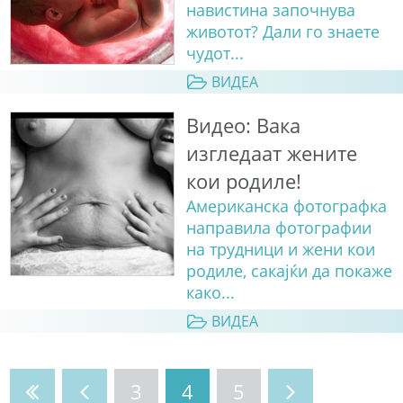
навистина започнува
животот? Дали го знаете
чудот...
ВИДЕА
Видео: Вака
изгледаат жените
кои родиле!
Американска фотографка
направила фотографии
на трудници и жени кои
родиле, сакајќи да покаже
како...
ВИДЕА
3
4
5