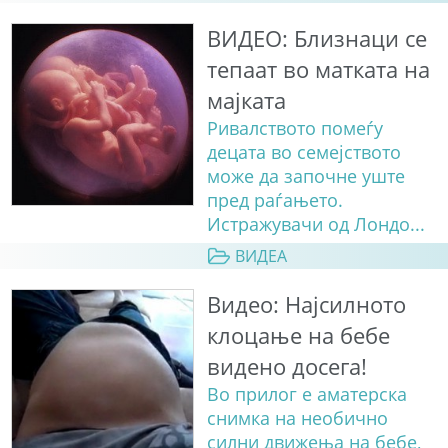
ВИДЕО: Близнаци се
тепаат во матката на
мајката
Ривалството помеѓу
децата во семејството
може да започне уште
пред раѓањето.
Истражувачи од Лондо...
ВИДЕА
Видео: Најсилното
клоцање на бебе
видено досега!
Во прилог е аматерска
снимка на необично
силни движења на бебе,