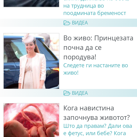
на трудница во
поодмината бременост
ВИДЕА
Во живо: Принцезата
почна да се
породува!
Следете ги настаните во
живо!
ВИДЕА
Кога навистина
започнува животот?
Што да правам? Дали ова
е фетус, или бебе? Кога