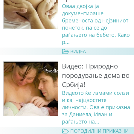
Оваа двојка ја
документираше
бременоста од нејзиниот
почеток, па се до
раѓањето на бебето. Како
р...
ВИДЕА
Видео: Природно
породување дома во
Србија!
Видеото ќе измами солзи
и кај најцврстите
личности. Ова е приказна
за Даниела, Иван и
раѓањето на...
ПОРОДИЛНИ ПРИКАЗНИ