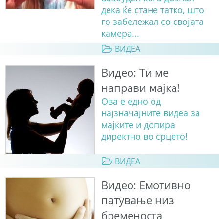
дека ќе стане татко, што
го забележал со својата
камера...
ВИДЕА
Видео: Ти ме
направи мајка!
Ова е едно од
најзначајните видеа за
мајките и допира
директно во срцето!
ВИДЕА
Видео: Емотивно
патување низ
бременоста