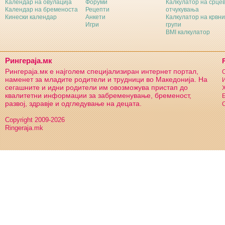
Календар на овулација
Форуми
Калкулатор на срце
Календар на бременоста
Рецепти
отчукувања
Кинески календар
Анкети
Калкулатор на крвни
Игри
групи
BMI калкулатор
Рингераја.мк
Рингераја.мк е најголем специјализиран интернет портал,
С
наменет за младите родители и трудници во Македонија. На
И
сегашните и идни родители им овозможува пристап до
Х
квалитетни информации за забременување, бременост,
Б
развој, здравје и одгледување на децата.
С
Copyright 2009-2026
Ringeraja.mk