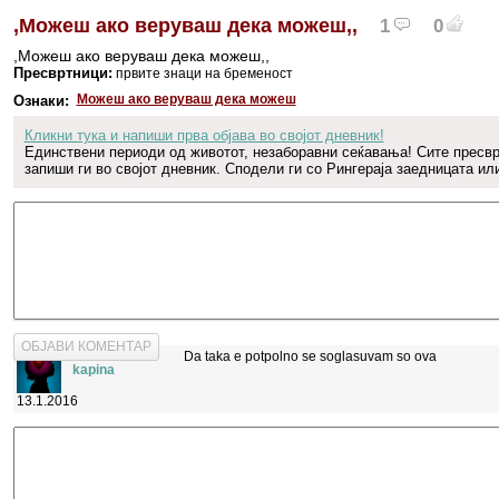
,Можеш ако веруваш дека можеш,,
1
0
,Можеш ако веруваш дека можеш,,
Пресвртници:
првите знаци на бременост
Можеш ако веруваш дека можеш
Ознаки:
Кликни тука и напиши прва објава во својот дневник!
Единствени периоди од животот, незаборавни сеќавања! Сите пресв
запиши ги во својот дневник. Сподели ги со Рингераја заедницата или
ОБЈАВИ КОМЕНТАР
Da taka e potpolno se soglasuvam so ova
kapina
13.1.2016