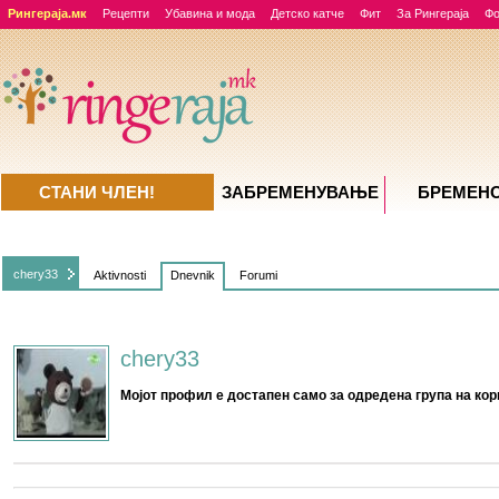
Рингераја.мк
Рецепти
Убавина и мода
Детско катче
Фит
За Рингераја
Ф
СТАНИ ЧЛЕН!
ЗАБРЕМЕНУВАЊE
БРЕМЕН
chery33
Aktivnosti
Dnevnik
Forumi
chery33
Мојот профил е достапен само за одредена група на кор