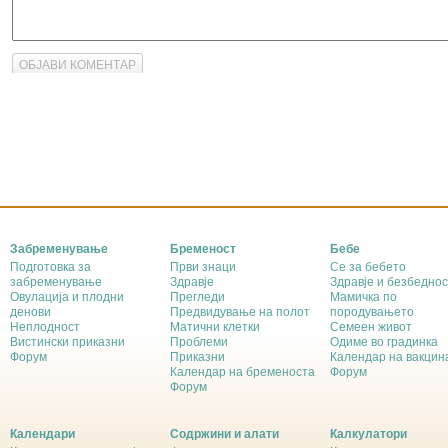
ОБЈАВИ КОМЕНТАР
Забременување
Бременост
Бебе
Подготовка за
Први знаци
Се за бебето
забременување
Здравје
Здравје и безбеднос
Овулација и плодни
Прегледи
Мамичка по
денови
Предвидување на полот
породувањето
Неплодност
Матични клетки
Семеен живот
Вистински приказни
Проблеми
Одиме во градинка
Форум
Приказни
Календар на вакцин
Календар на бременоста
Форум
Форум
Календари
Содржини и алати
Калкулатори