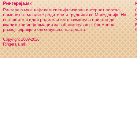
Рингераја.мк
Рингераја.мк е најголем специјализиран интернет портал,
С
наменет за младите родители и трудници во Македонија. На
И
сегашните и идни родители им овозможува пристап до
Х
квалитетни информации за забременување, бременост,
Б
развој, здравје и одгледување на децата.
С
Copyright 2009-2026
Ringeraja.mk