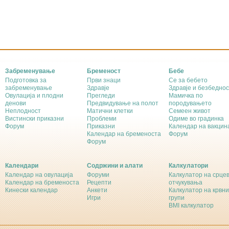
Забременување
Бременост
Бебе
Подготовка за
Први знаци
Се за бебето
забременување
Здравје
Здравје и безбеднос
Овулација и плодни
Прегледи
Мамичка по
денови
Предвидување на полот
породувањето
Неплодност
Матични клетки
Семеен живот
Вистински приказни
Проблеми
Одиме во градинка
Форум
Приказни
Календар на вакцин
Календар на бременоста
Форум
Форум
Календари
Содржини и алати
Калкулатори
Календар на овулација
Форуми
Калкулатор на срце
Календар на бременоста
Рецепти
отчукувања
Кинески календар
Анкети
Калкулатор на крвни
Игри
групи
BMI калкулатор