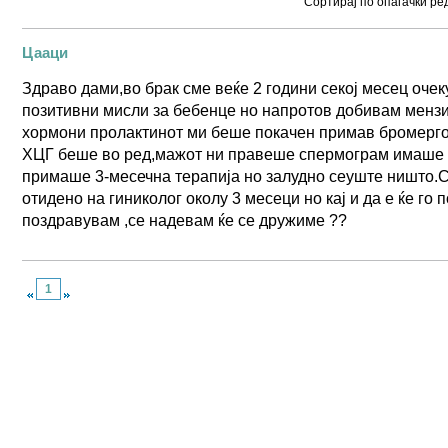
Сортирај по опаѓачки р
Цааци
Здраво дами,во брак сме веќе 2 години секој месец оче
позитивни мисли за бебенце но напротов добивам менз
хормони пролактинот ми беше покачен примав бромерг
ХЦГ беше во ред,мажот ни правеше спермограм имаше 
примаше 3-месечна терапија но залудно сеуште ништо.
отидено на гиниколог околу 3 месеци но кај и да е ќе го 
поздравувам ,се надевам ќе се дружиме ??
1