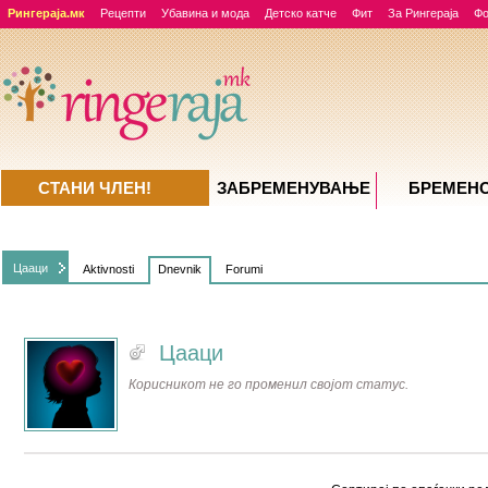
Рингераја.мк
Рецепти
Убавина и мода
Детско катче
Фит
За Рингераја
Ф
СТАНИ ЧЛЕН!
ЗАБРЕМЕНУВАЊE
БРЕМЕН
Цааци
Aktivnosti
Dnevnik
Forumi
Цааци
Корисникот не го променил својот статус.