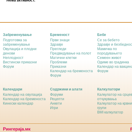
Нема активност.
Забременување
Бременост
Бебе
Подготовка за
Први знаци
Се за бебето
забременување
Здравје
Здравје и безбеднос
Овулација и плодни
Прегледи
Мамичка по
денови
Предвидување на полот
породувањето
Неплодност
Матични клетки
Семеен живот
Вистински приказни
Проблеми
Одиме во градинка
Форум
Приказни
Календар на вакцин
Календар на бременоста
Форум
Форум
Календари
Содржини и алати
Калкулатори
Календар на овулација
Форуми
Калкулатор на срце
Календар на бременоста
Рецепти
отчукувања
Кинески календар
Анкети
Калкулатор на крвни
Игри
групи
BMI калкулатор
Рингераја.мк