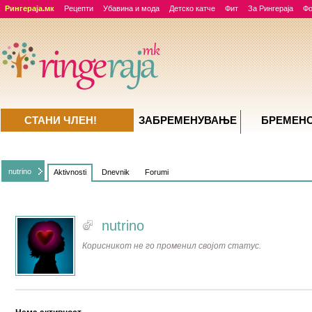
Рингераја.мк
Рецепти
Убавина и мода
Детско катче
Фит
За Рингераја
Ф
СТАНИ ЧЛЕН!
ЗАБРЕМЕНУВАЊE
БРЕМЕН
nutrino
Aktivnosti
Dnevnik
Forumi
nutrino
Корисникот не го променил својот статус.