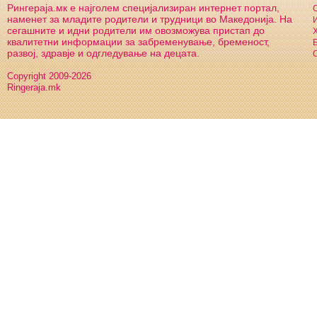
Рингераја.мк е најголем специјализиран интернет портал,
С
наменет за младите родители и трудници во Македонија. На
И
сегашните и идни родители им овозможува пристап до
Х
квалитетни информации за забременување, бременост,
Б
развој, здравје и одгледување на децата.
С
Copyright 2009-2026
Ringeraja.mk