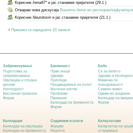
Корисник
Irena87*
и јас станавме пријателиi (29.1.)
Отварам нова дискусија
Вашето дете во ресторан/кафуле/кул
Корисник
Neurotoxin
и јас станавме пријателиi (21.1.)
Прикажи ги наредните 10 записи
Забременување
Бременост
Бебе
Подготовка за
Први знаци
Се за бебето
забременување
Здравје
Здравје и безбеднос
Овулација и плодни
Прегледи
Мамичка по
денови
Предвидување на полот
породувањето
Неплодност
Матични клетки
Семеен живот
Вистински приказни
Проблеми
Одиме во градинка
Форум
Приказни
Календар на вакцин
Календар на бременоста
Форум
Форум
Календари
Содржини и алати
Калкулатори
Календар на овулација
Форуми
Калкулатор на срце
Календар на бременоста
Рецепти
отчукувања