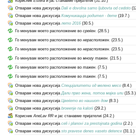
Корисник
Estera
и јас станавме пријателиi (31.10.)
Отварам нова дискусија
Dali e dovolna samo ljubovta od cedoto
(12
Отварам нова дискусија
Комуникација родител - дете
(19.7.)
Отварам нова дискусија
лето 2016
(30.5.)
Го менувам моето расположение во
среќен
.
(28.5.)
Го менувам моето расположение во
нерасположен
.
(23.5.)
Го менувам моето расположение во
нерасположен
.
(23.5.)
Го менувам моето расположение во
многу тажен
.
(21.5.)
Го менувам моето расположение во
тажен
.
(7.5.)
Го менувам моето расположение во
тажен
.
(7.5.)
Отварам нова дискусија
Специјалитети од мелено месо
(8.4.)
Отварам нова дискусија
Дали прво жена, потоа мајка или
(15.3.)
Отварам нова дискусија
Цвеќето во нашиот дом
(8.3.)
Отварам нова дискусија
broeenje na kalorii
(29.2.)
Корисник
AneLav RR
и јас станавме пријателиi (24.2.)
Отварам нова дискусија
celi i planovi za prestojnata godina
(2.2.)
Отварам нова дискусија
sto pravese denes vaseto detence
(31.1.)