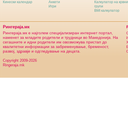
Кинески календар
Анкети
Калкулатор на крвни
Игри
групи
BMI калкулатор
Рингераја.мк
Рингераја.мк е најголем специјализиран интернет портал,
С
наменет за младите родители и трудници во Македонија. На
И
сегашните и идни родители им овозможува пристап до
Х
квалитетни информации за забременување, бременост,
Б
развој, здравје и одгледување на децата.
С
Copyright 2009-2026
Ringeraja.mk