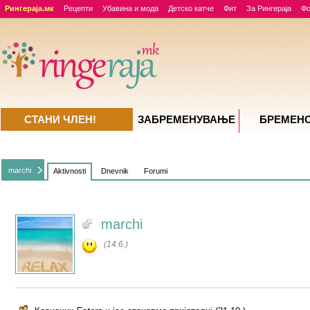
Рингераја.мк
Рецепти
Убавина и мода
Детско катче
Фит
За Рингераја
Ф
СТАНИ ЧЛЕН!
ЗАБРЕМЕНУВАЊE
БРЕМЕН
marchi
Aktivnosti
Dnevnik
Forumi
marchi
(14.6.)