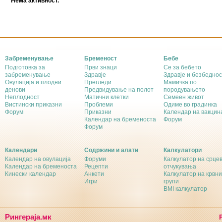
Нема активност.
Забременување
Бременост
Бебе
Подготовка за
Први знаци
Се за бебето
забременување
Здравје
Здравје и безбеднос
Овулација и плодни
Прегледи
Мамичка по
денови
Предвидување на полот
породувањето
Неплодност
Матични клетки
Семеен живот
Вистински приказни
Проблеми
Одиме во градинка
Форум
Приказни
Календар на вакцин
Календар на бременоста
Форум
Форум
Календари
Содржини и алати
Калкулатори
Календар на овулација
Форуми
Калкулатор на срце
Календар на бременоста
Рецепти
отчукувања
Кинески календар
Анкети
Калкулатор на крвни
Игри
групи
BMI калкулатор
Рингераја.мк