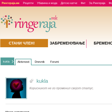
Рингераја.мк
Рецепти
Убавина и мода
Детско катче
Фит
За Рингераја
Ф
СТАНИ ЧЛЕН!
ЗАБРЕМЕНУВАЊE
БРЕМЕН
kukla
Aktivnosti
Dnevnik
Forumi
kukla
Корисникот не го променил својот статус.