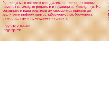
Рингераја.мк е најголем специјализиран интернет портал,
С
наменет за младите родители и трудници во Македонија. На
И
сегашните и идни родители им овозможува пристап до
Х
квалитетни информации за забременување, бременост,
Б
развој, здравје и одгледување на децата.
С
Copyright 2009-2026
Ringeraja.mk