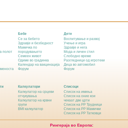
Бебе
Дете
Се за бебето
Воспитување и развој
Здравје и безбедност
Учење и игра
Мамичка по
Здравје и нега
а полот
породувањето
Мода и личен стил
Семеен живот
Слободно време
Одиме во градинка
Разгледници од игротеки
Календар на вакцинација
Деца во автомобил
еменоста
Форум
Форум
ти
Калкулатори
Списоци
Калкулатор на срцеви
Список на имиња
отчукувања
Список на оние кои
Калкулатор на крвни
чекаат две црти
групи
Список на РР Трудници
BMI калкулатор
Список на РР Мамички
Список на РР Татковци
Рингераја во Европа: