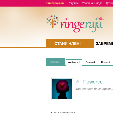
Рингераја.мк
Рецепти
Убавина и мода
Детск
СТАНИ ЧЛЕН!
ЗАБРЕМ
Flowerce
Aktivnosti
Dnevnik
Forumi
Flowerce
Корисникот не го промен