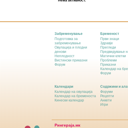
Нема активност.
Забременување
Бременост
Подготовка за
Први знаци
забременување
Здравје
Овулација и плодни
Прегледи
денови
Предвидување н
Неплодност
Матични клетки
Вистински приказни
Проблеми
Форум
Приказни
Календар на бр
Форум
Календари
Содржини и ала
Календар на овулација
Форуми
Календар на бременоста
Рецепти
Кинески календар
Анкети
Игри
Рингераја.мк