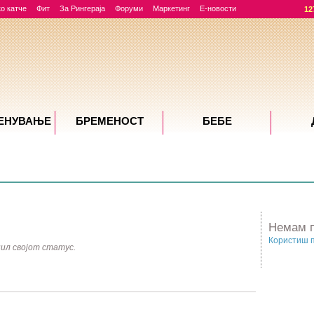
о катче
Фит
За Рингераја
Форуми
Маркетинг
Е-новости
12
ЕНУВАЊE
БРЕМЕНОСТ
БЕБЕ
Немам п
Користиш 
ил својот статус.