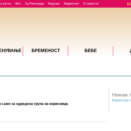
о катче
Фит
За Рингераја
Форуми
Маркетинг
Е-новости
12
ЕНУВАЊE
БРЕМЕНОСТ
БЕБЕ
Немам п
Користиш 
 само за одредена група на корисници.