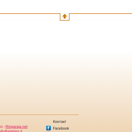
Контакт
ci -
Ringaraja.net
Facebook
MioBambino.it