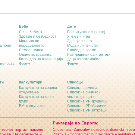
Бебе
Дете
Се за бебето
Воспитување и развој
Здравје и безбедност
Учење и игра
Мамичка по
Здравје и нега
а полот
породувањето
Мода и личен стил
Семеен живот
Слободно време
Одиме во градинка
Разгледници од игротеки
Календар на вакцинација
Деца во автомобил
еменоста
Форум
Форум
ти
Калкулатори
Списоци
Калкулатор на срцеви
Список на имиња
отчукувања
Список на оние кои
Калкулатор на крвни
чекаат две црти
групи
Список на РР Трудници
BMI калкулатор
Список на РР Мамички
Список на РР Татковци
Рингераја во Европа:
интернет портал, наменет
Словенија - Zanositev, nosečnost, dojenčki in otro
онија. На сегашните и
Италија - Concepimento, gravidanza e bambini -