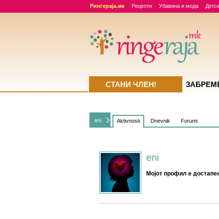
Рингераја.мк
Рецепти
Убавина и мода
Детск
СТАНИ ЧЛЕН!
ЗАБРЕМ
eni
Aktivnosti
Dnevnik
Forumi
eni
Мојот профил е достапен