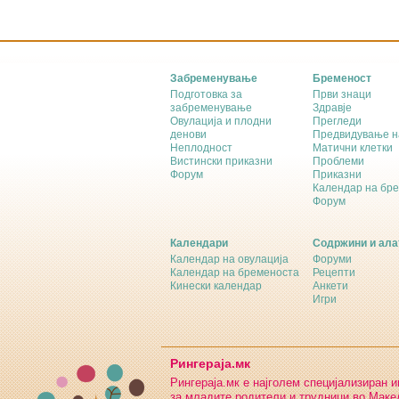
Забременување
Бременост
Подготовка за
Први знаци
забременување
Здравје
Овулација и плодни
Прегледи
денови
Предвидување н
Неплодност
Матични клетки
Вистински приказни
Проблеми
Форум
Приказни
Календар на бр
Форум
Календари
Содржини и ала
Календар на овулација
Форуми
Календар на бременоста
Рецепти
Кинески календар
Анкети
Игри
Рингераја.мк
Рингераја.мк е најголем специјализиран 
за младите родители и трудници во Макед