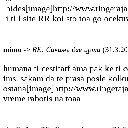
bides[image]http://www.ringeraj
i ti i site RR koi sto toa go oceku
mimo
->
RE: Сакаме две црти
(31.3.20
humana ti cestitatf ama pak ke ti
ims. sakam da te prasa posle kolk
ostana[image]http://www.ringeraj
vreme rabotis na toaa