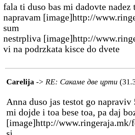
fala ti duso bas mi dadovte nade
napravam [image]http://www.ring
sum
nestrpliva [image]http://www.ring
vi na podrzkata kisce do dvete
Carelija
->
RE: Сакаме две црти
(31.
Anna duso jas testot go napraviv
mi dojde i toa bese toa, pa daj bo
[image]http://www.ringeraja.mk/f
si