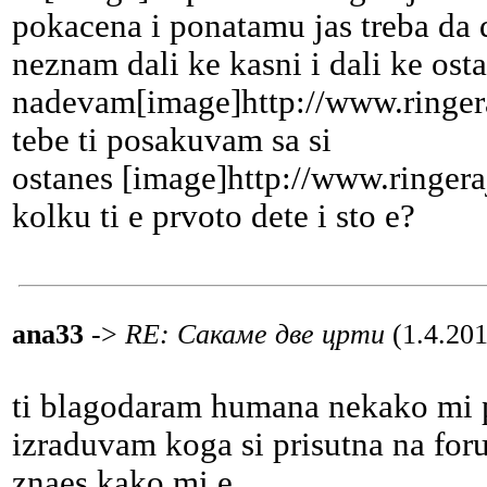
pokacena i ponatamu jas treba da
neznam dali ke kasni i dali ke ost
nadevam[image]http://www.ringer
tebe ti posakuvam sa si
ostanes [image]http://www.ringer
kolku ti e prvoto dete i sto e?
ana33
->
RE: Сакаме две црти
(1.4.20
ti blagodaram humana nekako mi pr
izraduvam koga si prisutna na fo
znaes kako mi e