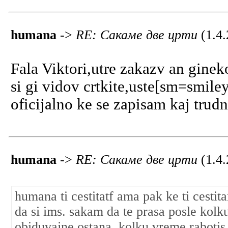
humana
->
RE: Сакаме две црти
(1.4
Fala Viktori,utre zakazv an ginek
si gi vidov crtkite,uste[sm=smile
oficijalno ke se zapisam kaj trudn
humana
->
RE: Сакаме две црти
(1.4
humana ti cestitatf ama pak ke ti ces
da si ims. sakam da te prasa posle kolk
obiduvajne ostana kolku vreme rabotis