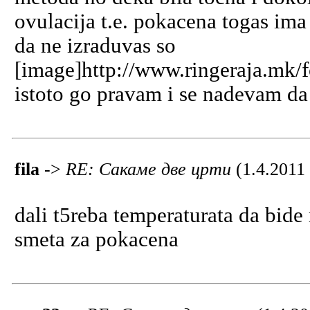
ovulacija t.e. pokacena togas ima
da ne izraduvas so
[image]http://www.ringeraja.mk/f
istoto go pravam i se nadevam da 
fila
->
RE: Сакаме две црти
(1.4.2011
dali t5reba temperaturata da bide n
smeta za pokacena