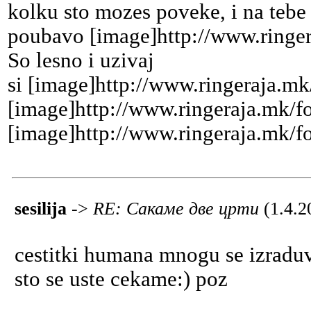
kolku sto mozes poveke, i na tebe 
poubavo [image]http://www.ringer
So lesno i uzivaj
si [image]http://www.ringeraja.mk
[image]http://www.ringeraja.mk/f
[image]http://www.ringeraja.mk/f
sesilija
->
RE: Сакаме две црти
(1.4.2
cestitki humana mnogu se izraduv
sto se uste cekame:) poz