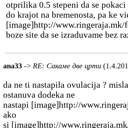
otprilika 0.5 stepeni da se pokaci
do krajot na bremenosta, pa ke v
[image]http://www.ringeraja.mk/f
boze site da se izraduvame bez ra
ana33
->
RE: Сакаме две црти
(1.4.20
da ne ti nastapila ovulacija ? misl
ostanuva dodeka ne
nastapi [image]http://www.ringera
ako
si [image]http://www.ringeraja.m