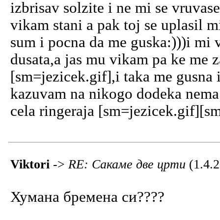
izbrisav solzite i ne mi se vruva
vikam stani a pak toj se uplasil 
sum i pocna da me guska:)))i mi vi
dusata,a jas mu vikam pa ke me 
[sm=jezicek.gif],i taka me gusna
kazuvam na nikogo dodeka nema s
cela ringeraja [sm=jezicek.gif][s
Viktori
->
RE: Сакаме две црти
(1.4.
Хумана бремена си????