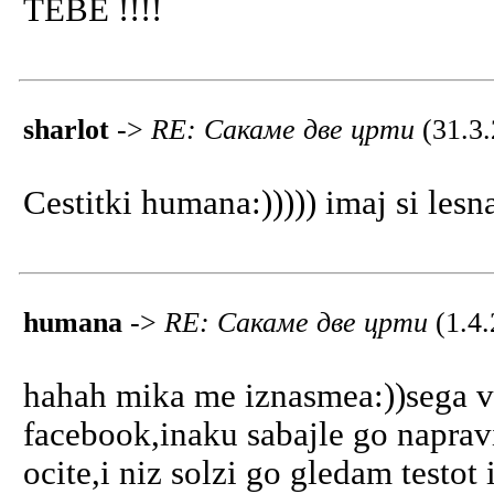
TEBE !!!!
sharlot
->
RE: Сакаме две црти
(31.3
Cestitki humana:))))) imaj si lesn
humana
->
RE: Сакаме две црти
(1.4
hahah mika me iznasmea:))sega vi
facebook,inaku sabajle go napraviv
ocite,i niz solzi go gledam testo