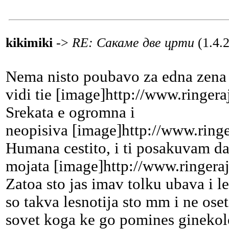
kikimiki
->
RE: Сакаме две црти
(1.4.
Nema nisto poubavo za edna zena 
vidi tie [image]http://www.ringera
Srekata e ogromna i
neopisiva [image]http://www.ring
Humana cestito, i ti posakuvam d
mojata [image]http://www.ringera
Zatoa sto jas imav tolku ubava i le
so takva lesnotija sto mm i ne os
sovet koga ke go pomines ginekolo