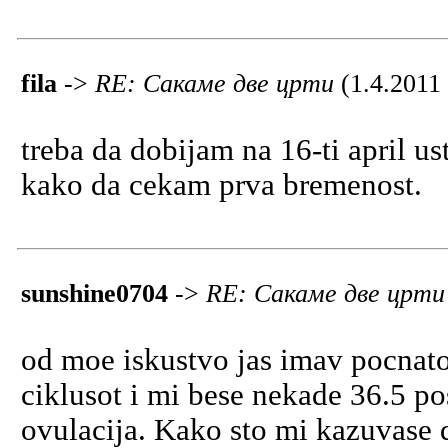
fila
->
RE: Сакаме две црти
(1.4.2011
treba da dobijam na 16-ti april 
kako da cekam prva bremenost.
sunshine0704
->
RE: Сакаме две црт
od moe iskustvo jas imav pocnat
ciklusot i mi bese nekade 36.5 po
ovulacija. Kako sto mi kazuvase d