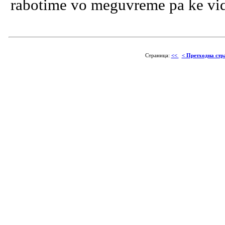
rabotime vo meguvreme pa ke vidi
Страница:
<<
< Претходна стр