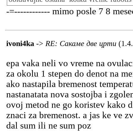
-=------------ mimo posle 7 8 mese
ivoni4ka
->
RE: Сакаме две црти
(1.4
epa vaka neli vo vreme na ovulac
za okolu 1 stepen do denot na me
ako nastapila bremenost temperat
nastanatata nova sostojba i zgol
ovoj metod ne go koristev kako d
znaci za bremenost. a jas ke ve z
dal sum ili ne sum poz