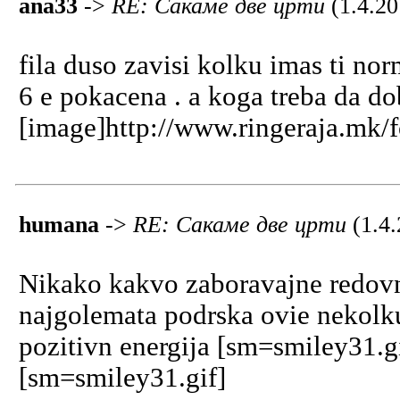
ana33
->
RE: Сакаме две црти
(1.4.20
fila duso zavisi kolku imas ti no
6 e pokacena . a koga treba da do
[image]http://www.ringeraja.mk/
humana
->
RE: Сакаме две црти
(1.4
Nikako kakvo zaboravajne redovn
najgolemata podrska ovie nekolku
pozitivn energija [sm=smiley31.g
[sm=smiley31.gif]