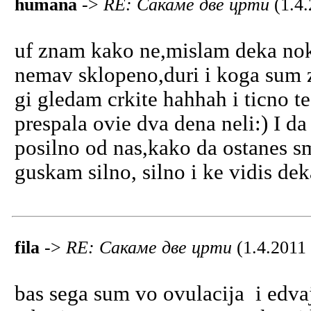
humana
->
RE: Сакаме две црти
(1.4
uf znam kako ne,mislam deka nok
nemav sklopeno,duri i koga sum 
gi gledam crkite hahhah i ticno t
prespala ovie dva dena neli:) I d
posilno od nas,kako da ostanes sm
guskam silno, silno i ke vidis deka
fila
->
RE: Сакаме две црти
(1.4.2011
bas sega sum vo ovulacija i edva