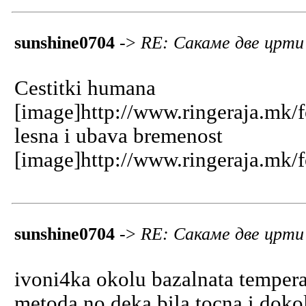
sunshine0704
->
RE: Сакаме две црт
Cestitki humana
[image]http://www.ringeraja.mk/f
lesna i ubava bremenost
[image]http://www.ringeraja.mk/f
sunshine0704
->
RE: Сакаме две црт
ivoni4ka okolu bazalnata tempera
metoda no deka bila tocna i dokol