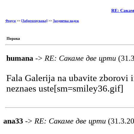
RE: Сакам
Форум
>>
[Забременување]
>>
Заедничка надеж
Порака
humana
->
RE: Сакаме две црти
(31.
Fala Galerija na ubavite zborovi 
neznaes uste[sm=smiley36.gif]
ana33
->
RE: Сакаме две црти
(31.3.2