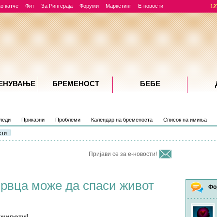
о катче
Фит
За Рингераја
Форуми
Маркетинг
Е-новости
12
ЕНУВАЊE
БРЕМЕНОСТ
БЕБЕ
леди
Приказни
Проблеми
Календар на бременоста
Список на имиња
сти
Пријави се за е-новости!
врвца може да спаси живот
Фо
 животи!