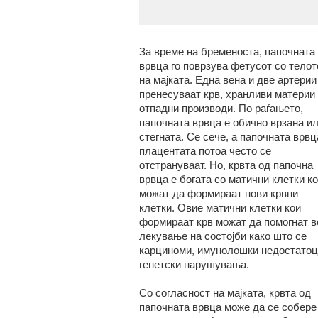
За време на бременоста, папочната
врвца го поврзува фетусот со телот
на мајката. Една вена и две артерии
пренесуваат крв, хранливи материи
отпадни производи. По раѓањето,
папочната врвца е обично врзана и
стегната. Се сече, а папочната врвц
плацентата потоа често се
отстрануваат. Но, крвта од папочна
врвца е богата со матични клетки к
можат да формираат нови крвни
клетки. Овие матични клетки кои
формираат крв можат да помогнат в
лекување на состојби како што се
карциноми, имунолошки недостатоц
генетски нарушувања.
Со согласност на мајката, крвта од
папочната врвца може да се собере