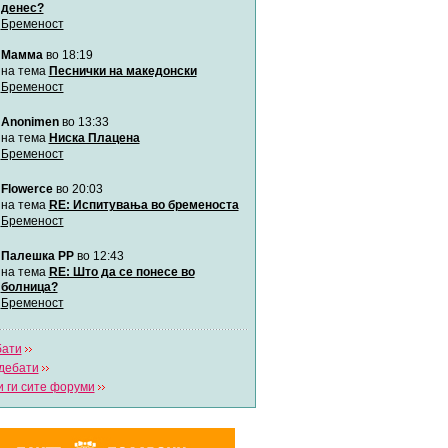
денес?
Бременост
Мими
Мамма
во 18:19
Автор:
Милен4е
на тема
Песнички на македонски
Бременост
забава Бремените
Anonimen
во 13:33
Автор:
bobik
на тема
Ниска Плацена
Бременост
Цааци
Flowerce
во 20:03
Автор:
Цааци
на тема
RE: Испитувања во бременоста
Бременост
Mimi
Палешка РР
во 12:43
Автор:
Miimii
на тема
RE: Што да се понесе во
болница?
Бременост
Напиши свој дневник
Погледни ги сите дневници
бати
дебати
 ги сите форуми