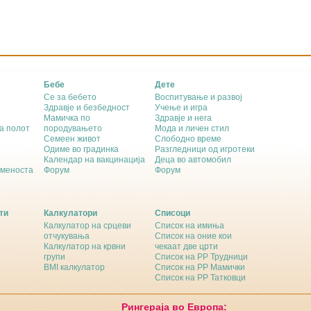
Бебе
Дете
Се за бебето
Воспитување и развој
Здравје и безбедност
Учење и игра
Мамичка по
Здравје и нега
а полот
породувањето
Мода и личен стил
Семеен живот
Слободно време
Одиме во градинка
Разгледници од игротеки
Календар на вакцинација
Деца во автомобил
еменоста
Форум
Форум
ти
Калкулатори
Списоци
Калкулатор на срцеви
Список на имиња
отчукувања
Список на оние кои
Калкулатор на крвни
чекаат две црти
групи
Список на РР Трудници
BMI калкулатор
Список на РР Мамички
Список на РР Татковци
Рингераја во Европа: