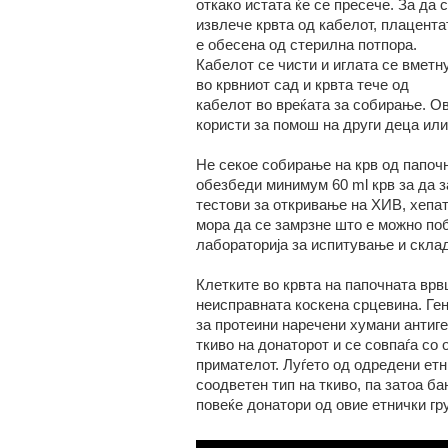
откако истата ќе се пресече. За да 
извлече крвта од кабелот, плацента
е обесена од стерилна потпора.
Кабелот се чисти и иглата се вметн
во крвниот сад и крвта тече од
кабелот во вреќата за собирање. Ов
користи за помош на други деца или
Не секое собирање на крв од папочн
обезбеди минимум 60 ml крв за да 
тестови за откривање на ХИВ, хепат
мора да се замрзне што е можно поб
лабораторија за испитување и скла
Клетките во крвта на папочната врв
неисправната коскена срцевина. Ген
за протеини наречени хумани антиге
ткиво на донаторот и се совпаѓа со
примателот. Луѓето од одредени етн
соодветен тип на ткиво, па затоа ба
повеќе донатори од овие етнички гр