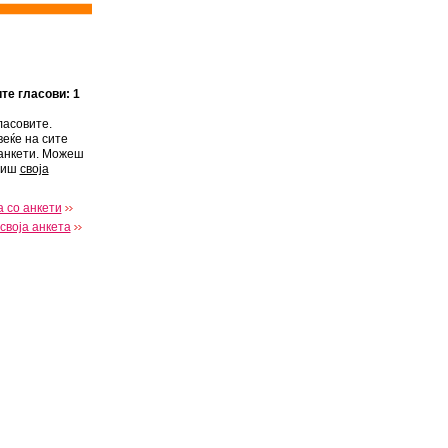
ите гласови: 1
ласовите.
веќе на сите
анкети. Можеш
виш
своја
 со анкети
своја анкета