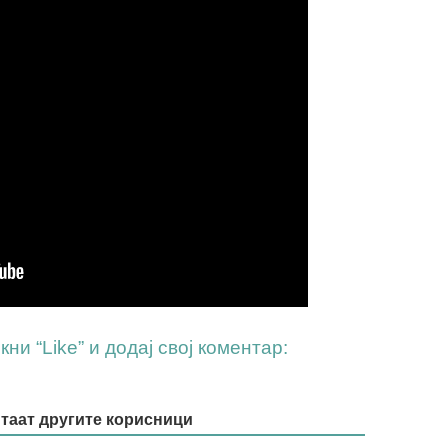
ни “Like” и додај свој коментар:
итаат другите корисници