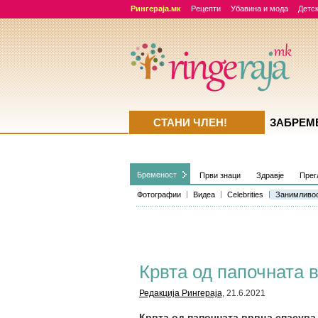
Рингераја.мк
Рецепти
Убавина и мода
Детск
СТАНИ ЧЛЕН!
ЗАБРЕМ
Бременост
Први знаци
Здравје
Прег
Фотографии
Видеа
Celebrities
Занимливо
Крвта од папочната 
Редакција Рингераја
, 21.6.2021
Крвта од папочната врвца спасува