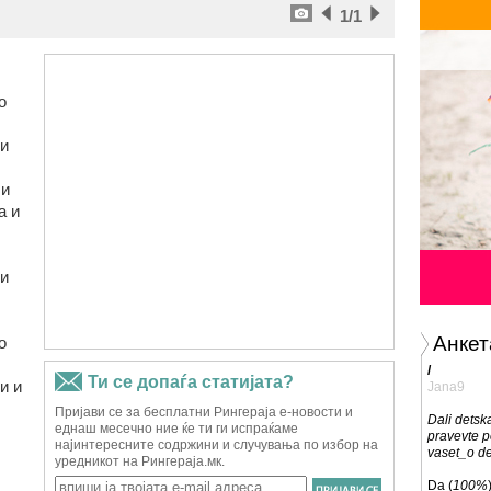
1
/1
о
 и
ли
а и
ои
Анкет
о
/
и и
Jana9
Dali detsk
pravevte p
vaset_o d
Da (
100%