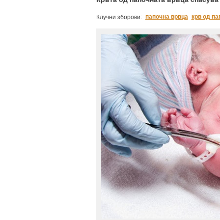
папочна врвца
крв од па
Клучни зборови: