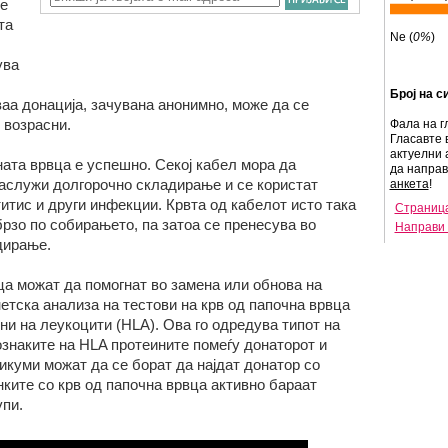
се
та
Ne (
0%
)
ува
Број на с
аа донација, зачувана анонимно, може да се
 возрасни.
Фала на г
Гласавте 
актуелни 
ата врвца е успешно. Секој кабел мора да
да напра
заслужи долгорочно складирање и се користат
анкета
!
итис и други инфекции. Крвта од кабелот исто така
Страница
рзо по собирањето, па затоа се пренесува во
Направи 
дирање.
ца можат да помогнат во замена или обнова на
етска анализа на тестови на крв од папочна врвца
ни на леукоцити (HLA). Ова го одредува типот на
 ознаките на HLA протеините помеѓу донаторот и
икуми можат да се борат да најдат донатор со
нките со крв од папочна врвца активно бараат
упи.