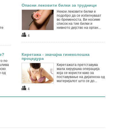
Опасни лековити билки за трудници
Некои лековити билки е
подобро да се избегнуваат
во бременоста. Ви носиме
список на тие билки и
те
нивното дејство на орган...
4
е?
Киретажа - значајна гинеколошка
процедура
о по
ошлива
Киретажата претставува
нско
мала хируршка операција
е од
која се користи како за
поставување на дијагноза од
материјалот што се до...
4