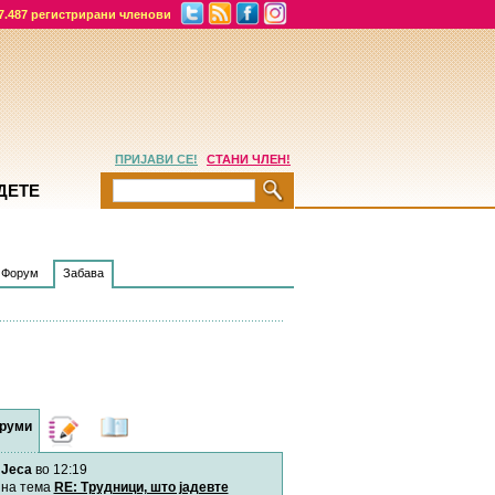
7.487 регистрирани членови
ПРИЈАВИ СЕ!
СТАНИ ЧЛЕН!
ДЕТЕ
Форум
Забава
руми
Дневници
Најнови
содржини
Jeca
во 12:19
Хепинес
Автор:
Хепинес
на тема
RE: Трудници, што јадевте