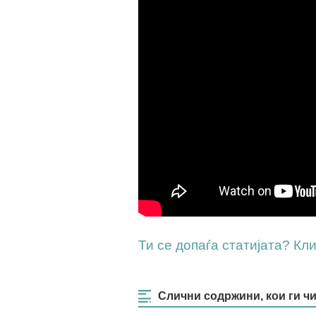
Ти се допаѓа статијата? Клик
Слични содржини, кои ги ч