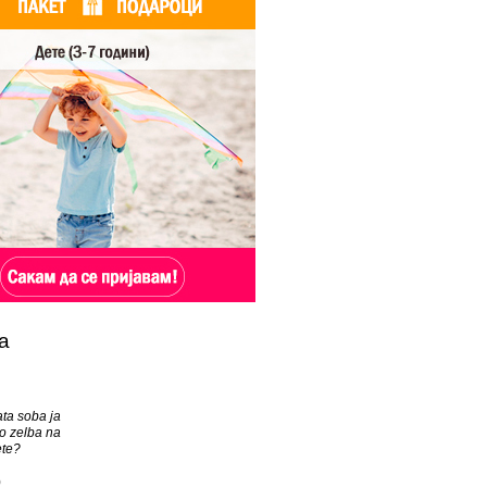
а
ata soba ja
o zelba na
ete?
)