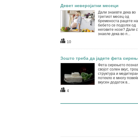
Девет неверојатни месеци
Дали знаевте дека во
третиот месец од
бременоста рацете на
бебето се подолги од
неговите нозе? Дали с
знаеле дека во п...
10
Зошто треба да јадете фета сирењ
Фета сирењето познат
својот солен вкус, тр
структура и медитера
потекло е многу повеќ
вкусен додаток в...
4