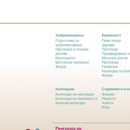
Забременување
Бременост
Подготовка за
Први знаци
забременување
Здравје
Овулација и плодни
Прегледи
денови
Предвидување н
Неплодност
Матични клетки
Вистински приказни
Проблеми
Форум
Приказни
Календар на бр
Форум
Календари
Содржини и ала
Календар на овулација
Форуми
Календар на бременоста
Рецепти
Кинески календар
Анкети
Игри
Рингераја.мк