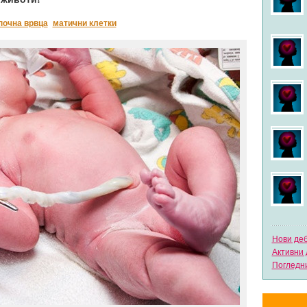
почна врвца
матични клетки
Нови де
Активни 
Погледни