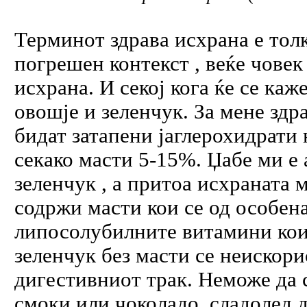
Терминот здрава исхрана е тол
погрешен контекст , веќе човек
исхрана. И секој кога ќе се каж
овошје и зеленчук. За мене здр
бидат затапени јаглерохидрати
секако масти 5-15%. Џабе ми е 
зеленчук , а притоа исхраната
содржи масти кои се од особена
липосолубилните витамини кои 
зеленчук без масти се неискори
дигестивниот трак. Неможе да с
смоки или чоколадо, сладолед д