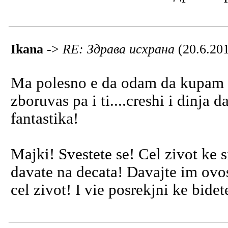
Ikana
->
RE: Здрава исхрана
(20.6.20
Ma polesno e da odam da kupam p
zboruvas pa i ti....creshi i dinja
fantastika!
Majki! Svestete se! Cel zivot ke s
davate na decata! Davajte im ovos
cel zivot! I vie posrekjni ke bidet