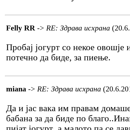
Felly RR
->
RE: Здрава исхрана
(20.6
Пробај јогурт со некое овошје 
потечно да биде, за пиење.
miana
->
RE: Здрава исхрана
(20.6.20
Да и јас вака им правам домаш
бабана за да биде по благо..Ин
пијат јогурт ,а малото па се да