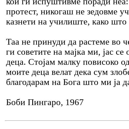
кои ги испуштивме поради неа:
протест, никогаш не зедовме у
казнети на училиште, како што
Таа не принуди да растеме во ч
ги советите на мајка ми, јас с
деца. Стојам малку повисоко од
моите деца велат дека сум злоб
благодарам на Бога што ми ја да
Боби Пингаро, 1967