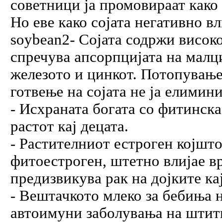
советници ја промовираат како 
Но еве како сојата негативно вл
soybean2- Сојата содржи високо
спречува апсорпцијата на малц
железото и цинкот. Потопувањет
готвење на сојата не ја елимин
- Исхраната богата со фитинска
растот кај децата.
- Растителниот естроген којшто
фитоестроген, штетно влијае вр
предизвикува рак на дојките ка
- Вештачкото млеко за бебиња 
автоимуни заболувања на штитн