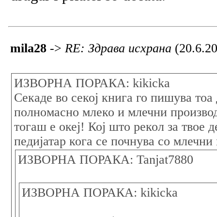
mila28
->
RE: Здрава исхрана
(20.6.2
ИЗВОРНА ПОРАКА: kikicka
Секаде во секој книга го пишува тоа 
полномасно млеко и млечни производи
тогаш е океј! Кој што рекол за твое д
педијатар кога се почнува со млечни
ИЗВОРНА ПОРАКА: Tanjat7880
ИЗВОРНА ПОРАКА: kikicka