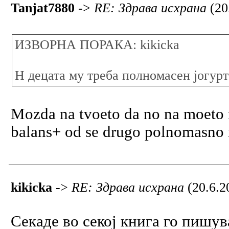
Tanjat7880
->
RE: Здрава исхрана
(20
ИЗВОРНА ПОРАКА: kikicka
Н децата му треба полномасен јогурт
Mozda na tvoeto da no na moeto
balans+ od se drugo polnomasno i
kikicka
->
RE: Здрава исхрана
(20.6.2
Секаде во секој книга го пишув