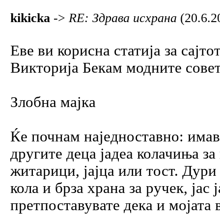
kikicka
->
RE: Здрава исхрана
(20.6.2
Еве ви корисна статија за сајто
Викторија Бекам модните сове
Злобна мајка
Ќе почнам наједноставно: имав 
другите деца јадеа колачиња за 
житарици, јајца или тост. Дури
кола и брза храна за ручек, ја
претпоставувате дека и мојата 