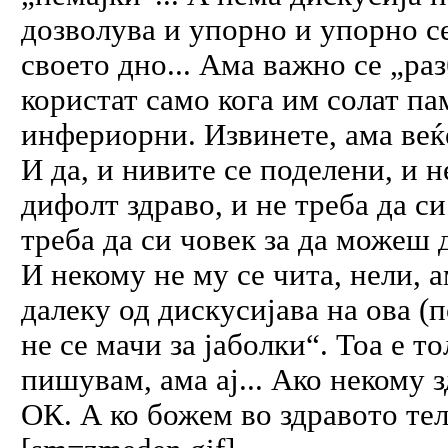
дозволува и упорно и упорно се
своето дно... Ама важно се „раз
користат само кога им солат па
инфериорни. Извинете, ама веќе
И да, и нивите се поделени, и н
дифолт здраво, и не треба да си
треба да си човек за да можеш 
И некому не му се чита, нели, 
далеку од дискусијава на ова (
не се мачи за јаболки“. Тоа е 
пишувам, ама ај... Ако некому з
ОК. А ко божем во здравото тел