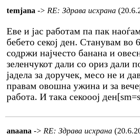
temjana
->
RE: Здрава исхрана
(20.6.
Еве и јас работам па пак наоѓа
бебето секој ден. Станувам во 
содржи најчесто банана и овесн
зеленчукот дали со ориз дали 
јадела за доручек, месо не и да
правам овошна ужина и за вечер
работа. И така секооој ден[sm=s
anaana
->
RE: Здрава исхрана
(20.6.2