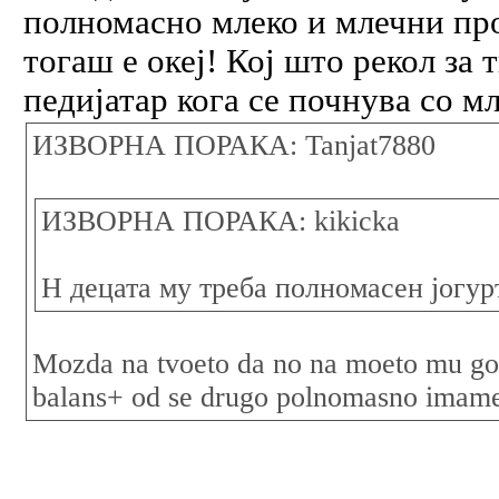
полномасно млеко и млечни про
тогаш е океј! Кој што рекол за 
педијатар кога се почнува со 
ИЗВОРНА ПОРАКА: Tanjat7880
ИЗВОРНА ПОРАКА: kikicka
Н децата му треба полномасен јогур
Mozda na tvoeto da no na moeto mu go
balans+ od se drugo polnomasno imame 