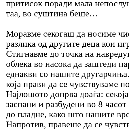
притисок поради мала непослуш
таа, во суштина беше…
Моравме секогаш да носиме чис
разлика од другите деца кои иг
Стигнавме до точка на навреду
облека во насока да заштеди па
еднакви со нашите другарчиња.
која прави да се чувствуваме 
Најлошото допрва доаѓа: секоја
заспани и разбудени во 8 часот
до пладне, како што нашите вр
Напротив, правеше да се чувст