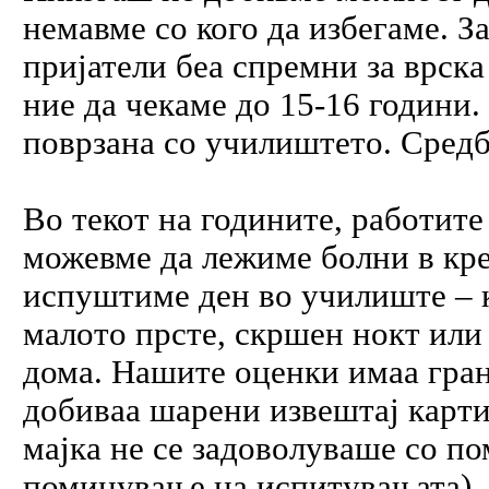
немавме со кого да избегаме. З
пријатели беа спремни за врска
ние да чекаме до 15-16 години. 
поврзана со училиштето. Сред
Во текот на годините, работите
можевме да лежиме болни в кре
испуштиме ден во училиште – к
малото прсте, скршен нокт или
дома. Нашите оценки имаа гран
добиваа шарени извештај карти
мајка не се задоволуваше со по
поминување на испитувањата).