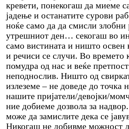
кревети, понекогаш да миеме с
јадење и останатите сурови ра
ноќе само да да смисли злобни
утрешниот ден… секогаш во ин
само вистината и ништо освен в
и речиси се случи. Во времето 
помудра од нас и веќе претпос
неподнослив. Ништо од свиркат
излеземе – не доведе до точка
нашите пријатели/девојки/момчи
ние добиеме дозвола за надвор. 
може да замислите дека се јаву
Никогаш не добивме можност да