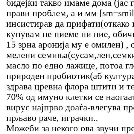
бидејќи такво имаме дома (јас 
прави проблем, а и мм [sm=smil
инсистирав да прифати(откако г
купувам не пиеме ни ние, обич
15 зрна аронија му е омилен) ,
мелени семиња(сусам,лен,семки
масло по едно лажице, потоа гле
природен пробиотик(аб култура)
здрава цревна флора штити и те
70% од имуно клетки се наогаат
вирус најпрво доаѓа-влегува пр
прљаво раче, играчки..
Можеби за некого ова звучи пре