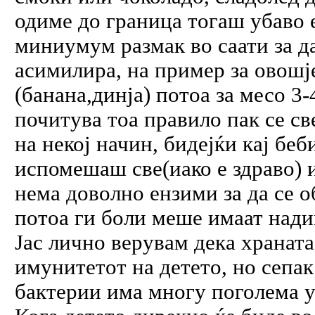
одиме до граница тогаш убаво е 
миниумум размак во саати за да
асимилира, на пример за овошј
(банана,динја) потоа за месо 3-4
почитува тоа правило пак се св
на некој начин, бидејќи кај бе
испомешаш све(иако е здраво) и
нема доволно ензими за да се о
потоа ги боли меше имаат надим
Јас лично верувам дека храната
имунитетот на детето, но сепак
бактерии има многу поголема у