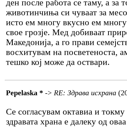
ден после работа се таму, а за 
животинчиња си чуваат за месо,
исто ем многу вкусно ем многу
свое грозје. Мед добиваат прир
Македонија, а го прави семејст
восхитувам на посветеноста, а
тешко кој може да оствари.
Pepelaska *
->
RE: Здрава исхрана
(2
Се согласувам октавиа и токму
здравата храна е далеку од ова