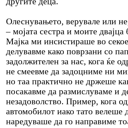
другите деца.
Олеснувањето, верувале или не
– мојата сестра и моите двајца 
Мајка ми инсистираше во секое 
делувавме како поврзани со па
задолжителен за нас, кога ќе о
не смеевме да задоцниме ни ми
но таа практично не држеше как
посакавме да размислуваме и д
незадоволство. Пример, кога о
автомобилот иако тато велеше д
наредуваше да го направиме тоа