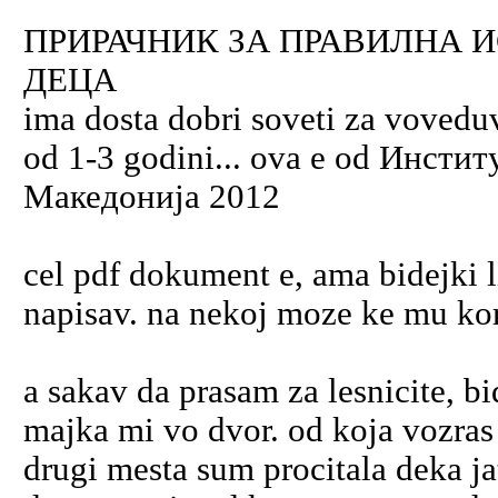
ПРИРАЧНИК ЗА ПРАВИЛНА 
ДЕЦА
ima dosta dobri soveti za voveduv
od 1-3 godini... ova e od Инстит
Македонија 2012
cel pdf dokument e, ama bidejki 
napisav. na nekoj moze ke mu kor
a sakav da prasam za lesnicite, b
majka mi vo dvor. od koja vozras 
drugi mesta sum procitala deka ja