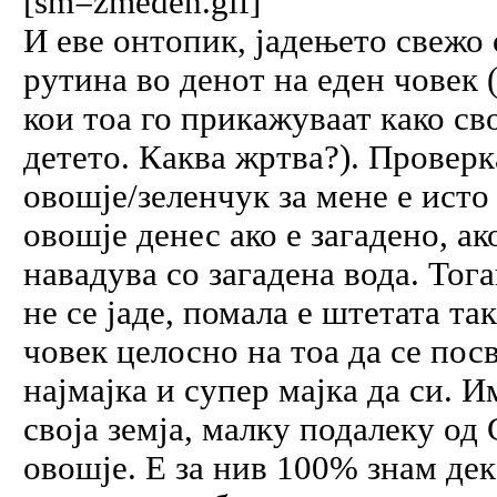
[sm=zmeden.gif]
И еве онтопик, јадењето свежо 
рутина во денот на еден човек 
кои тоа го прикажуваат како св
детето. Каква жртва?). Проверк
овошје/зеленчук за мене е исто
овошје денес ако е загадено, ак
навадува со загадена вода. То
не се јаде, помала е штетата та
човек целосно на тоа да се пос
најмајка и супер мајка да си. 
своја земја, малку подалеку од
овошје. Е за нив 100% знам дек