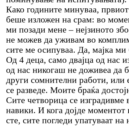
Како годините минуваа, првиот 
беше изложен на срам: во моме
ми позади мене – нејзиното збо
не можев да уживам во комплим
сите ме осипуваа. Да, мајка ми
Од 4 деца, само двајца од нас 
од нас никогаш не доживеа да б
други сомнителни работи, или 
се разведе. Моите браќа достој
Сите четворица се изградивме 
навики. И кога дојде моментот 
сте, сите погледи упатуваат на