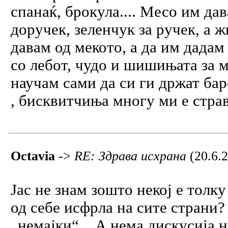
спанаќ, брокула.... Месо им да
доручек, зеленчук за ручек, а ж
давам од мекото, а да им дадам 
со лебот, чудо и шишињата за м
научам сами да си ги држат ба
, бисквитчиња многу ми е страв
Octavia
->
RE: Здрава исхрана
(20.6.
Јас не знам зошто некој е толку
од себе исфрла на сите страни?
„немајки“... А нема дискусија н