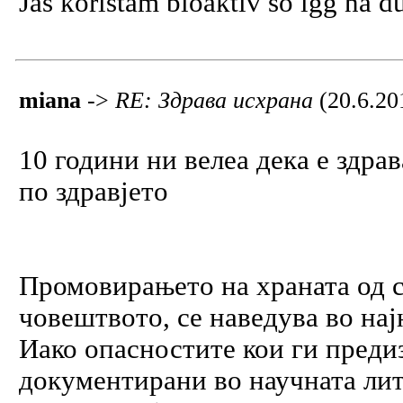
Jas koristam bioaktiv so lgg na d
miana
->
RE: Здрава исхрана
(20.6.20
10 години ни велеа дека е здрав
по здравјето
Промовирањето на храната од со
човештвото, се наведува во на
Иако опасностите кои ги предиз
документирани во научната лит