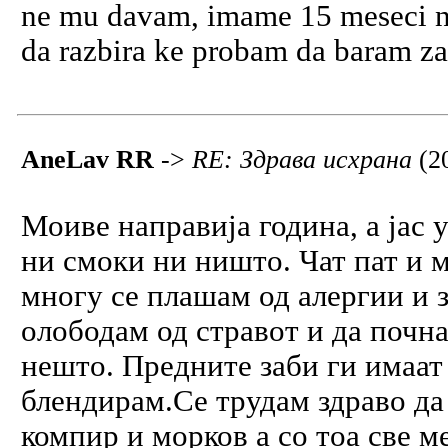
ne mu davam, imame 15 meseci ne
da razbira ke probam da baram z
AneLav RR
->
RE: Здрава исхрана
(2
Моиве направија година, а јас
ни смоки ни ништо. Чат пат и м
многу се плашам од алергии и з
олободам од стравот и да почна
нешто. Предните заби ги имаат 
блендирам.Се трудам здраво да 
компир и морков а со тоа све м