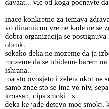
davaat... vie od koga pocnavte d
inace konkretno za temava zdrav
vo dinamicno vreme kade ne se zn
dobra organizacija se postignuva
obrok.
sekako deka ne mozeme da ja iz
mozeme da se obideme barem na d
ishrana..
toa sto ovosjeto i zelencukot ne 
samo znae sto se ima vo niv, sepa
kroasan, cips smoki i sl
deka ke jade detevo moe smoki, ko