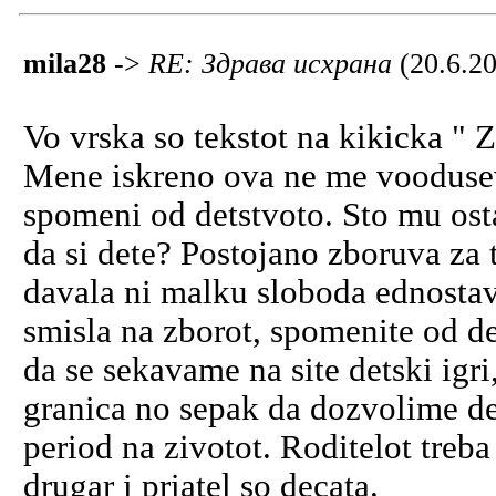
mila28
->
RE: Здрава исхрана
(20.6.2
Vo vrska so tekstot na kikicka "
Mene iskreno ova ne me voodusevi
spomeni od detstvoto. Sto mu ost
da si dete? Postojano zboruva za 
davala ni malku sloboda ednostav
smisla na zborot, spomenite od de
da se sekavame na site detski igri,
granica no sepak da dozvolime dec
period na zivotot. Roditelot treba
drugar i priatel so decata.