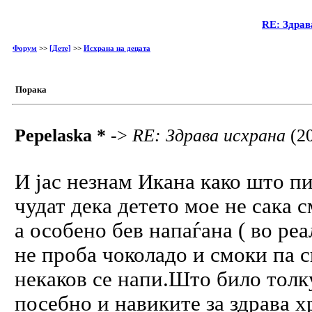
RE: Здрав
Форум
>>
[Дете]
>>
Исхрана на децата
Порака
Pepelaska *
->
RE: Здрава исхрана
(2
И јас незнам Икана како што пи
чудат дека детето мое не сака 
а особено бев напаѓана ( во ре
не проба чоколадо и смоки па с
некаков се напи.Што било толку
посебно и навиките за здрава х