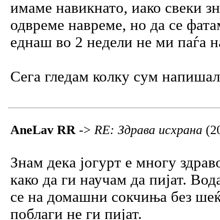
имаме навикнато, иако свеки з
одвреме навреме, но да се фата
еднаш во 2 недели не ми паѓа н
Сега гледам колку сум напишала
AneLav RR
->
RE: Здрава исхрана
(2
Знам дека јогурт е многу здраво
како да ги научам да пијат. Вод
се на домашни сокчиња без шеќ
поблаги не ги пијат.