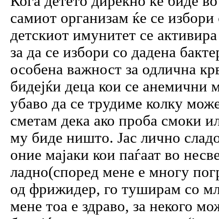
Кога детето дирекно ќе биде во
самиот организам ќе се избори 
детскиот имунитет се активира 
за да се избори со дадена бакте
особена важност за одлична крв
бидејќи деца кои се анемични м
убаво да се трудиме колку може
сметам дека ако проба смоки и
му биде ништо. Јас лично сладо
оние мајаки кои паѓаат во несве
ладно(според мене е многу пог
од фрижидер, го туширам со мл
мене тоа е здраво, за некого м