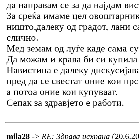
да направам се за да најдам ви
За среќа имаме цел овоштарник 
ништо,далеку од градот, лани са
слично.
Мед земам од луѓе каде сама су
Да можам и крава би си купила
Навистина е далеку дискусијава
пред да се свестат оние кои пр
а потоа оние кои купуваат.
Сепак за здравјето е работи.
mila28
->
RE: Здрава исхрана
(20.6.2