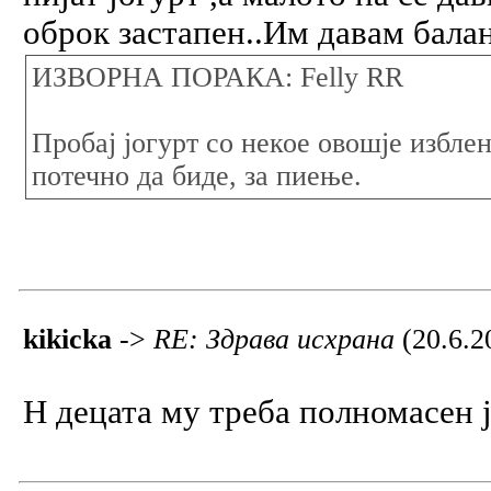
оброк застапен..Им давам баланс
ИЗВОРНА ПОРАКА: Felly RR
Пробај јогурт со некое овошје избле
потечно да биде, за пиење.
kikicka
->
RE: Здрава исхрана
(20.6.2
Н децата му треба полномасен ј