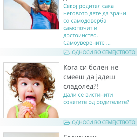
Секој родител сака
неговото дете да зрачи
со самодоверба,
самопочит и
достоинство.
Самоуверените ...
ОДНОСИ ВО СЕМЕЈСТВОТО
Кога си болен не
смееш да јадеш
сладолед?!
Дали се вистинити
советите од родителите?
ОДНОСИ ВО СЕМЕЈСТВОТО