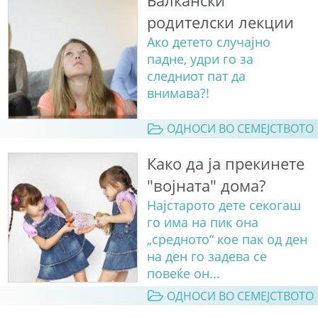
Балкански
родителски лекции
Ако детето случајно
падне, удри го за
следниот пат да
внимава?!
ОДНОСИ ВО СЕМЕЈСТВОТО
Како да ја прекинете
"војната" дома?
Најстарото дете секогаш
го има на пик она
„средното“ кое пак од ден
на ден го задева се
повеќе он...
ОДНОСИ ВО СЕМЕЈСТВОТО