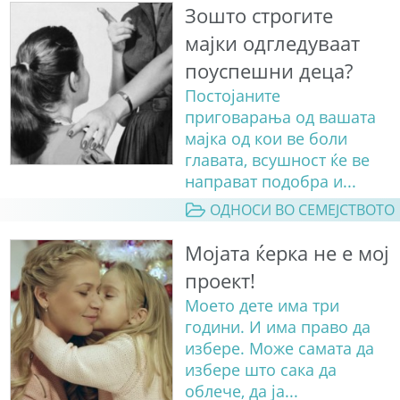
Зошто строгите
мајки одгледуваат
поуспешни деца?
Постојаните
приговарања од вашата
мајка од кои ве боли
главата, всушност ќе ве
направат подобра и...
ОДНОСИ ВО СЕМЕЈСТВОТО
Мојата ќерка не е мој
проект!
Моето дете има три
години. И има право да
избере. Може самата да
избере што сака да
облече, да ја...