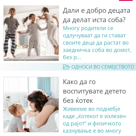
Дали е добро децата
да делат иста соба?
Многу родители се
одлучуваат да ги стават
своите деца да растат во
заедничка соба во домот,
без р...
ОДНОСИ ВО СЕМЕЈСТВОТО
Како да го
воспитувате детето
без ќотек
Живееме во поднебје
каде „ќотекот е излезен
од рајот“ и физичкото
казнување е во многу