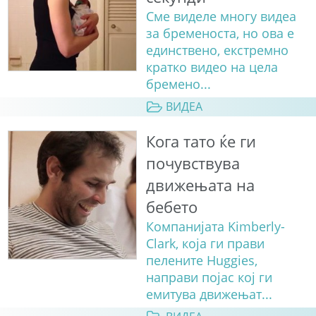
Сме виделе многу видеа
за бременоста, но ова е
единствено, екстремно
кратко видео на цела
бремено...
ВИДЕА
Кога тато ќе ги
почувствува
движењата на
бебето
Компанијата Kimberly-
Clark, која ги прави
пелените Huggies,
направи појас кој ги
емитува движењат...