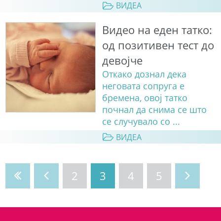
ВИДЕА
Видео на еден татко:
од позитивен тест до
девојче
Откако дознал дека
неговата сопруга е
бремена, овој татко
почнал да снима се што
се случувало со ...
ВИДЕА
2
3
4
5