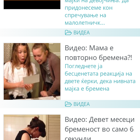
придонесеме кон
спречување на
малолетничк...
ВИДЕА
Видео: Мама е
повторно бремена?!
Погледнете ја
бесценетата реакција на
двете ќерки, дека нивната
мајка е бремена
ВИДЕА
Видео: Девет месеци
бременост во само 6
секунди