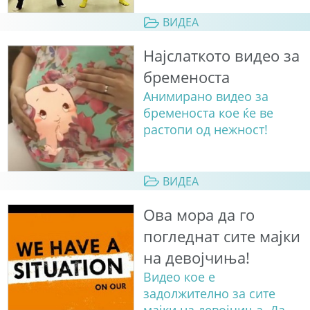
ВИДЕА
Најслаткото видео за
бременоста
Анимирано видео за
бременоста кое ќе ве
растопи од нежност!
ВИДЕА
Ова мора да го
погледнат сите мајки
на девојчиња!
Видео кое е
задолжително за сите
мајки на девојчиња. Да