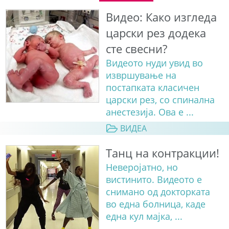
Видео: Како изгледа
царски рез додека
сте свесни?
Видеото нуди увид во
извршување на
постапката класичен
царски рез, со спинална
анестезија. Ова е ...
ВИДЕА
Танц на контракции!
Неверојатно, но
вистинито. Видеото е
снимано од докторката
во една болница, каде
една кул мајка, ...