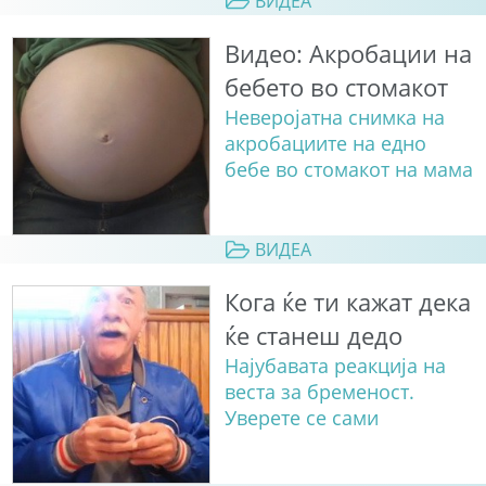
ВИДЕА
Видео: Акробации на
бебето во стомакот
Неверојатна снимка на
акробациите на едно
бебе во стомакот на мама
ВИДЕА
Кога ќе ти кажат дека
ќе станеш дедо
Најубавата реакција на
веста за бременост.
Уверете се сами