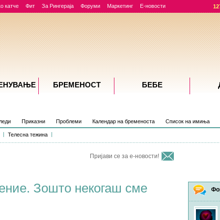
о катче
Фит
За Рингераја
Форуми
Маркетинг
Е-новости
12
ЕНУВАЊE
БРЕМЕНОСТ
БЕБЕ
леди
Приказни
Проблеми
Календар на бременоста
Список на имиња
Телесна тежина
Пријави се за е-новости!
ение. Зошто некогаш сме
Фо