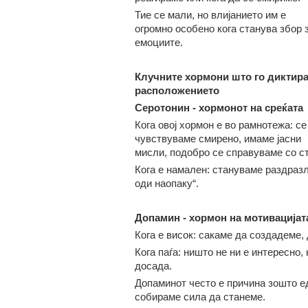
Тие се мали, но влијанието им е
огромно особено кога станува збор 
емоциите.
Клучните хормони што го диктира
расположението
Серотонин
-
хормонот на с
реќата
Кога овој хормон е во рамнотежа: се
чувствуваме смирено, имаме јасни
мисли, подобро се справуваме со ст
Кога е намален: стануваме раздразл
оди наопаку“.
Допамин
-
хормон на мотивацијат
Кога е висок: сакаме да создадеме,
Кога паѓа: ништо не ни е интересно
досада.
Допаминот често е причина зошто ед
собираме сила да станеме.