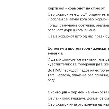
Кортизол
-
хормонот на стресот
Овој хормон не е „лош“, бидејќи ни 
Проблем се јавува кога овој хормон 
Тогаш: стануваме осетливи, реагира
опасност дури и кога ја нема.
Ова е хормонот што од нас прави бу
Естроген и прогестерон
-
женските
енергија
И двата хормони се менуваат низ це
чувствителноста, толеранцијата, же
Во ПМС периодот, падот на естроген
тага, нервоза, плачење без причина,
ред“.
Окситоцин – хормон на нежноста 
Се лачи кога: гушкаме, доиме, се с
Овој хормон ни ја отстранува напнат