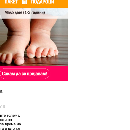
а
а16
вте голема/
исти на
 за време на
та и што се