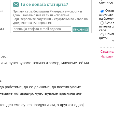
случи со
за
Отстр
хируршки 
на бремен
Циста
исчезна с
ат
себе.
Немав
цисти.
Страница
рес.
Направи 
иви, чувствуваме тежина и замор, мислиме „сè ми
а
 да работиме, да се движиме, да постигнуваме.
, немаме мотивација, чувствуваме празнина или
ен ден сме супер продуктивни, а другиот едвај