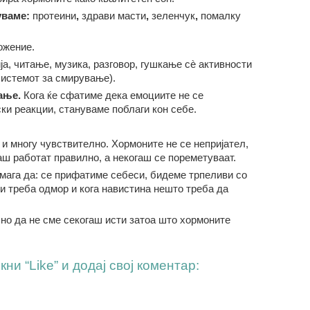
уваме:
протеини
,
здрави масти
,
зеленчук
,
помалку
ожение.
а, читање, музика, разговор, гушкање сè активности
системот за смирување).
ање
.
Кога ќе сфатиме дека емоциите не се
ки реакции, стануваме поблаги кон себе.
и многу чувствително. Хормоните не се непријател,
аш работат правилно, а некогаш се пореметуваат.
мага да: се прифатиме себеси, бидеме трпеливи со
и треба одмор и кога навистина нешто треба да
но да не сме секогаш исти затоа што хормоните
ни “Like” и додај свој коментар: