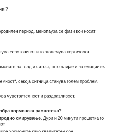
ии’?
ородилен период, менопауза се фази кои носат
ува серотонинот и го зголемува кортизолот.
моните на глад и ситост, што влијае и на емоциите.
ремност“, секоја ситница станува голем проблем.
ува чувствителност и раздразливост.
обра хормонска рамнотежа?
иродно смирување
.
Дури и 20 минути прошетка го
от.
ира хормоните како квалитетен сон.