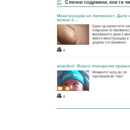
Слични содржини, кои ги ч
Менструација во бременост. Дали 
можно и ...
Една од најчестите за
поврзани со бременос
верувањето дека е мо
имате менструација и
додека сте бремени.
4
ananikol: Мојата породилна приказ
Моментот кога јас се
претворив во “ние”
4