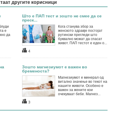
итаат другите корисници
е
Што е ПАП тест и зошто не смее да се
преск...
блуди
Кога станува збор за
та е
женското здравје постојат
жно да
рутински прегледи што
буквално можат да спасат
живот. ПАП тестот е еден о...
4
на
Зошто магнезиумот е важен во
бременоста?
Магнезиумот е минерал од
витално значење во текот на
нашите животи. Особено е
важен за жените кои
очекуваат бебе. Магнез...
3