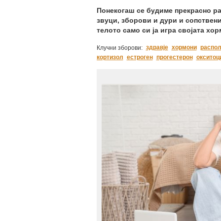
Понекогаш се будиме прекрасно ра
звуци, зборови и дури и сопствен
телото само си ја игра својата хо
здравје
хормони
распо
Клучни зборови:
кортизол
естроген
прогестерон
окситоц