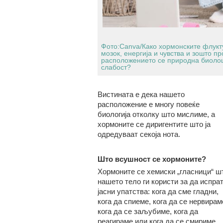
Фото:Canva/Како хормонските флукт
мозок, енергија и чувства и зошто п
расположението се природна биолош
слабост?
Вистината е дека нашето
расположение е многу повеќе
биологија отколку што мислиме, а
хормоните се диригентите што ја
одредуваат секоја нота.
Што всушност се хормоните?
Хормоните се хемиски „гласници“ ш
нашето тело ги користи за да испра
јасни упатства: кога да сме гладни,
кога да спиеме, кога да се нервирам
кога да се заљубиме, кога да
реагираме или кога да се смириме.