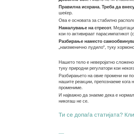
Правилна исхрана
. Треба да внес
шеќер.
Ова е основата за стабилно распол
Намалување на стре
сот.
Медитациј
кои го активираат парасимпатикот (
Разбирање наместо самообвинув
„наизменично лудило“, туку хормонс
Нашето тело е неверојатно сложено 
туку природни регулатори кои неког
Разбирањето на овие промени ни по
нашите реакции, препознаеме кога н
промениме.
И најважно да знаеме дека е нормал
никогаш не се.
Ти се допаѓа статијата? Клик