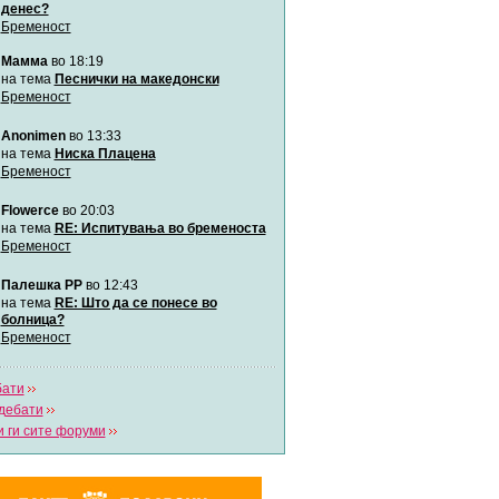
денес?
Бременост
Мими
Мамма
во 18:19
Автор:
Милен4е
на тема
Песнички на македонски
Бременост
забава Бремените
Anonimen
во 13:33
Автор:
bobik
на тема
Ниска Плацена
Бременост
Цааци
Flowerce
во 20:03
Автор:
Цааци
на тема
RE: Испитувања во бременоста
Бременост
Mimi
Палешка РР
во 12:43
Автор:
Miimii
на тема
RE: Што да се понесе во
болница?
Бременост
Напиши свој дневник
Погледни ги сите дневници
бати
дебати
 ги сите форуми