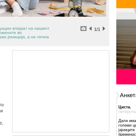
уации влијаат на нашиот
1
/1
ромените во
ка реакција, а не лична
Анкет
то
Циста.
ти
пеперутк
Дали има
е,
големи ц
јајниците
бременос