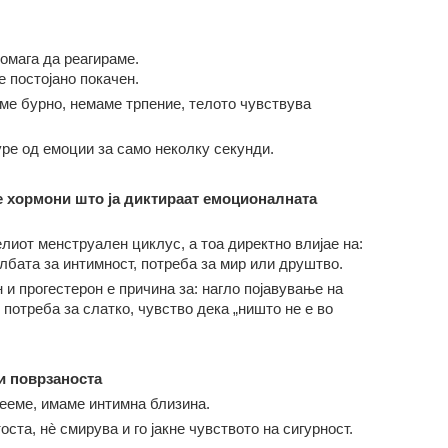
помага да реагираме.
е постојано
покачен.
ме бурно, немаме трпение, телото чувствува
ре од емоции за само неколку секунди.
 хормони што ја диктираат емоционалната
лиот менструален циклус, а тоа директно влијае на:
лбата за интимност, потреба за мир или друштво.
 и прогестерон е причина за: нагло појавување на
 потреба за слатко, чувство дека „ништо не е во
и поврзаноста
мееме, имаме интимна близина.
оста, нè смирува и го јакне чувството на сигурност.