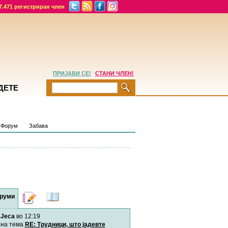
7.471 регистриран член
ПРИЈАВИ СЕ!
СТАНИ ЧЛЕН!
ДЕТЕ
Форум
Забава
руми
Дневници
Најнови
содржини
Jeca
во 12:19
Хепинес
Автор:
Хепинес
на тема
RE: Трудници, што јадевте