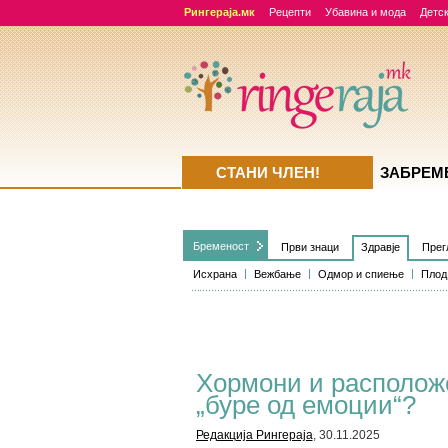
Рингераја.мк
Рецепти
Убавина и мода
Детск
СТАНИ ЧЛЕН!
ЗАБРЕМ
Бременост
Први знаци
Здравје
Прег
Исхрана
Вежбање
Одмор и спиење
Плод
Хормони и располож
„буре од емоции“?
Редакција Рингераја
, 30.11.2025