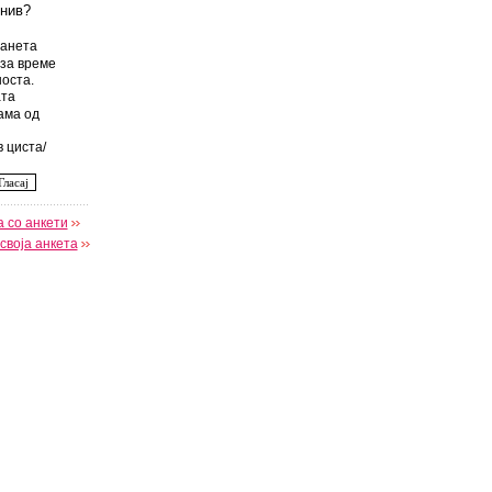
 нив?
анета
за време
оста.
та
ама од
 циста/
 со анкети
своја анкета