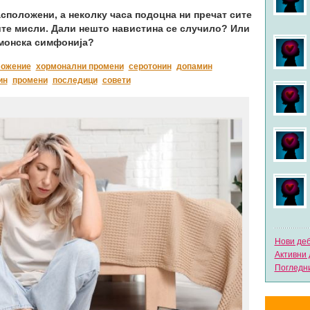
сположени, а неколку часа подоцна ни пречат сите
ите мисли. Дали нешто навистина се случило? Или
рмонска симфонија?
ложение
хормонални промени
серотонин
допамин
ин
промени
последици
совети
Нови де
Активни 
Погледни