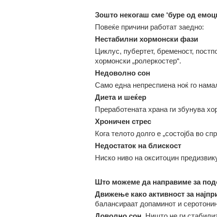
Зошто некогаш сме ‘буре од емоц
Повеќе причини работат заедно:
Нестабилни хормонски фази
Циклус, пубертет, бременост, постп
хормонски „ролеркостер“.
Недоволно сон
Само една непреспиена ноќ го намал
Диета и шеќер
Преработената храна ги збунува хор
Хроничен стрес
Кога телото долго е „состојба во сп
Недостаток на блискост
Ниско ниво на окситоцин предизвик
Што можеме да направиме за под
Движење
како активност за
најпр
балансираат допаминот и серотонин
Доволно со
н.
Ништо не ги стабилиз