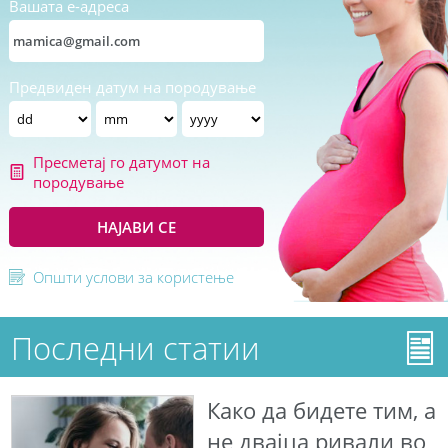
Вашата е-адреса
Предвиден датум на породување
Пресметај го датумот на
породување
НАЈАВИ СЕ
Општи услови за користење
Последни статии
Како да бидете тим, а
не двајца ривали во