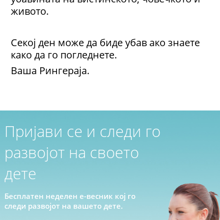
живото.
Секој ден може да биде убав ако знаете
како да го погледнете.
Ваша Рингераја.
Пријави се и следи го
развојот на своето
дете
Бесплатен неделен е-весник кој го
следи развојот на вашето дете.