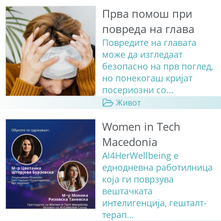
Прва помош при
повреда на глава
Повредите на главата
може да изгледаат
безопасно на прв поглед,
но понекогаш кријат
посериозни со...
Живот
Women in Tech
Macedonia
AI4HerWellbeing е
еднодневна работилница
која ги поврзува
вештачката
интелигенција, гешталт-
терап...