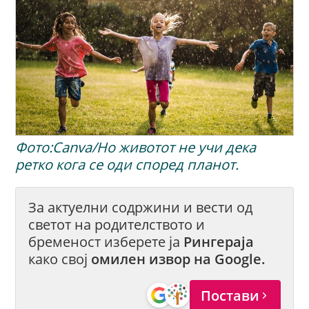
Фото:Canva/Но животот нe учи дека
ретко кога сe оди според планот.
За актуелни содржини и вести од
светот на родителството и
бременост изберете ја
Рингераја
како свој
омилен извор на Google.
Постави