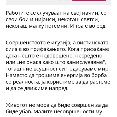
Работите се случуваат на свој начин, со
свои бои и нијанси, некогаш светли,
некогаш малку потемни. И тоа е во ред.
Совршенството е илузија, а вистинската
сила е во прифаќањето. Кога прифаќаме
дека нешто е недовршено, несредено
или „не онака како што замислувавме“,
тогаш ние всушност си подаруваме мир.
Наместо да трошиме енергија во борба
со реалноста, ја користиме за да растеме
и да се движиме напред.
Животот не мора да биде совршен за да
биде убав. Малите несовршености му