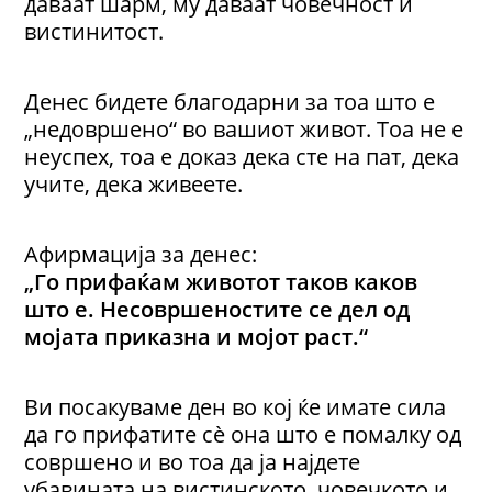
даваат шарм, му даваат човечност и
вистинитост.
Денес бидете благодарни за тоа што е
„недовршено“ во вашиот живот. Тоа не е
неуспех, тоа е доказ дека сте на пат, дека
учите, дека живеете.
Афирмација за денес:
„Го прифаќам животот таков каков
што е. Несовршеностите се дел од
мојата приказна и мојот раст.“
Ви посакуваме ден во кој ќе имате сила
да го прифатите сè она што е помалку од
совршено и во тоа да ја најдете
убавината на вистинското, човечкото и