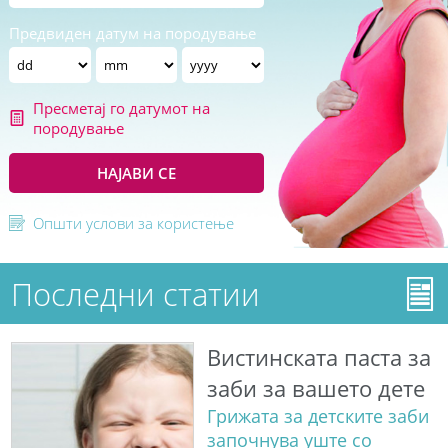
Предвиден датум на породување
Пресметај го датумот на
породување
НАЈАВИ СЕ
Општи услови за користење
Последни статии
Вистинската паста за
заби за вашето дете
Грижата за детските заби
започнува уште со