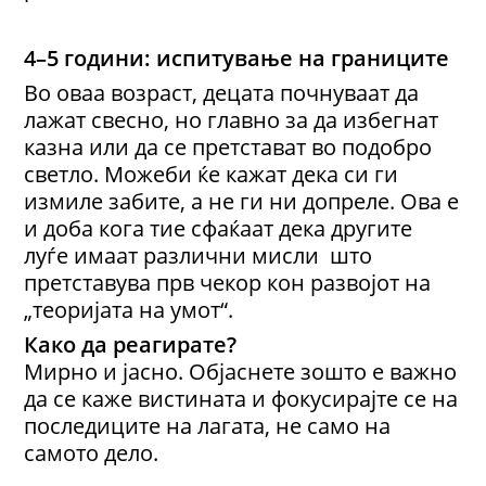
4–5 години: испитување на границите
Во оваа возраст, децата почнуваат да
лажат свесно, но главно за да избегнат
казна или да се претстават во подобро
светло. Можеби ќе кажат дека си ги
измиле забите, а не ги ни допреле. Ова е
и доба кога тие сфаќаат дека другите
луѓе имаат различни мисли што
претставува прв чекор кон развојот на
„теоријата на умот“.
Како да реагирате?
Мирно и јасно. Објаснете зошто е важно
да се каже вистината и фокусирајте се на
последиците на лагата, не само на
самото дело.