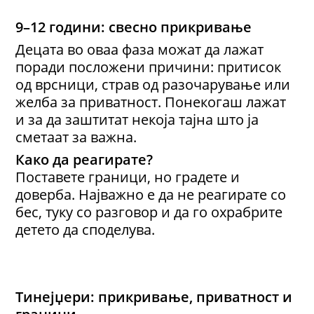
9–12 години: свесно прикривање
Децата во оваа фаза можат да лажат
поради посложени причини: притисок
од врсници, страв од разочарување или
желба за приватност. Понекогаш лажат
и за да заштитат некоја тајна што ја
сметаат за важна.
Како да реагирате?
Поставете граници, но градете и
доверба. Најважно е да не реагирате со
бес, туку со разговор и да го охрабрите
детето да споделува.
Тинејџери: прикривање, приватност и
граници