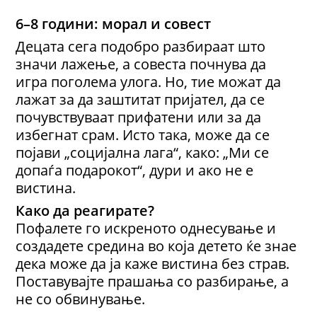
6–8 години: морал и совест
Децата сега подобро разбираат што
значи лажење, а совеста почнува да
игра поголема улога. Но, тие можат да
лажат за да заштитат пријател, да се
почувствуваат прифатени или за да
избегнат срам. Исто така, може да се
појави „социјална лага“, како: „Ми се
допаѓа подарокот“, дури и ако не е
вистина.
Како да реагирате?
Пофалете го искреното однесување и
создадете средина во која детето ќе знае
дека може да ја каже вистина без страв.
Поставувајте прашања со разбирање, а
не со обвинување.