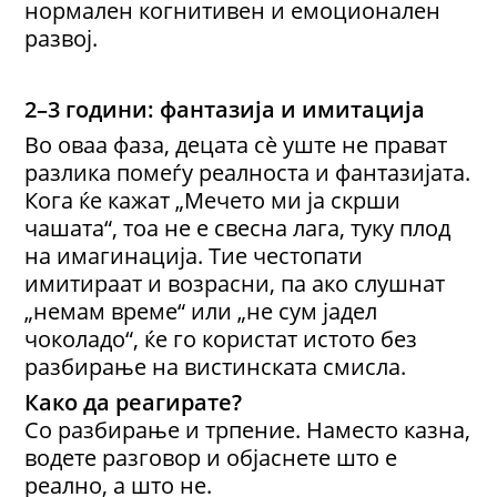
нормален когнитивен и емоционален
развој.
2–3 години: фантазија и имитација
Во оваа фаза, децата сè уште не прават
разлика помеѓу реалноста и фантазијата.
Кога ќе кажат „Мечето ми ја скрши
чашата“, тоа не е свесна лага, туку плод
на имагинација. Тие честопати
имитираат и возрасни, па ако слушнат
„немам време“ или „не сум јадел
чоколадо“, ќе го користат истото без
разбирање на вистинската смисла.
Како да реагирате?
Со разбирање и трпение. Наместо казна,
водете разговор и објаснете што е
реално, а што не.