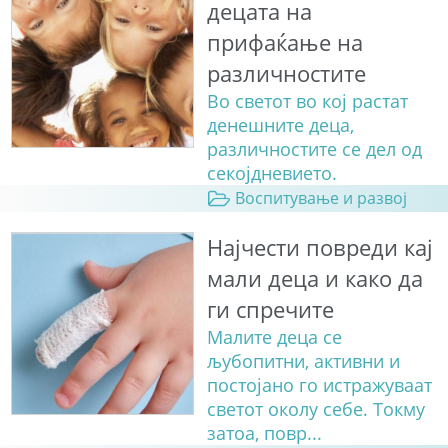
децата на
прифаќање на
различностите
Во светот во кој растат
денешните деца,
различностите се дел од
секојдневието.
Воспитување и развој
Најчести повреди кај
мали деца и како да
ги спречите
Малите деца се
љубопитни, активни и
постојано го истражуваат
светот околу себе. Токму
затоа, повр...