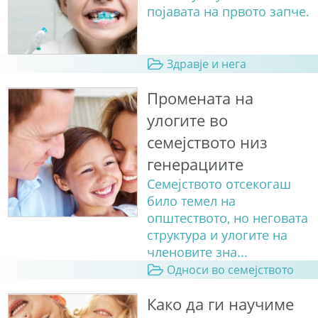
појавата на првото запче.
Здравје и нега
Промената на
улогите во
семејството низ
генерациите
Семејството отсекогаш
било темел на
општеството, но неговата
структура и улогите на
членовите зна...
Односи во семејството
Како да ги научиме