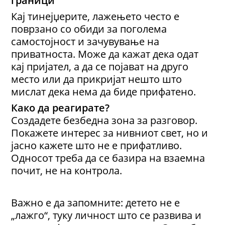
Кај тинејџерите, лажењето често е
поврзано со обиди за поголема
самостојност и зачувување на
приватноста. Може да кажат дека одат
кај пријател, а да се појават на друго
место или да прикријат нешто што
мислат дека нема да биде прифатено.
Како да реагирате?
Создадете безбедна зона за разговор.
Покажете интерес за нивниот свет, но и
јасно кажете што не е прифатливо.
Односот треба да се базира на взаемна
почит, не на контрола.
Важно е да запомните: детето не е
„лажго“, туку личност што се развива и