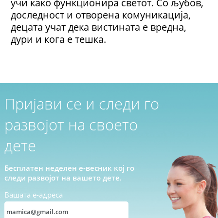
учи како функционира светот. Со љубов,
доследност и отворена комуникација,
децата учат дека вистината е вредна,
дури и кога е тешка.
Пријави се и следи го
развојот на своето
дете
Бесплатен неделен е-весник кој го
следи развојот на вашето дете.
Вашата е-адреса