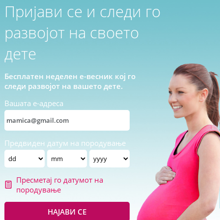
Пријави се и следи го
развојот на своето
дете
Бесплатен неделен е-весник кој го
следи развојот на вашето дете.
Вашата е-адреса
Предвиден датум на породување
Пресметај го датумот на
породување
НАЈАВИ СЕ