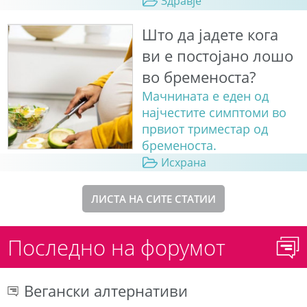
Здравје
Што да јадете кога
ви е постојано лошо
во бременоста?
Мачнината е еден од
најчестите симптоми во
првиот триместар од
бременоста.
Исхрана
ЛИСТА НА СИТЕ СТАТИИ
Последно на форумот
Вегански алтернативи