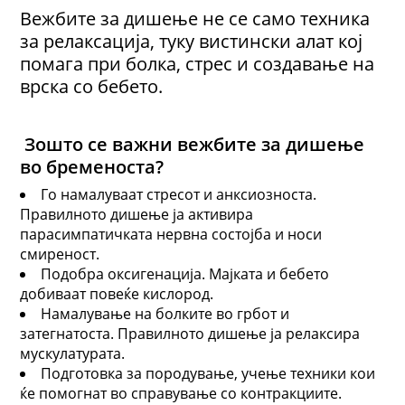
Вежбите за дишење не се само техника
за релаксација, туку вистински алат кој
помага при болка, стрес и создавање на
врска со бебето.
Зошто се важни вежбите за дишење
во бременоста?
Го намалуваат стресот и анксиозноста.
Правилното дишење ја активира
парасимпатичката нервна состојба и носи
смиреност.
Подобра оксигенација. Мајката и бебето
добиваат повеќе кислород.
Намалување на болките во грбот и
затегнатоста. Правилното дишење ја релаксира
мускулатурата.
Подготовка за породување, учење техники кои
ќе помогнат во справување со контракциите.