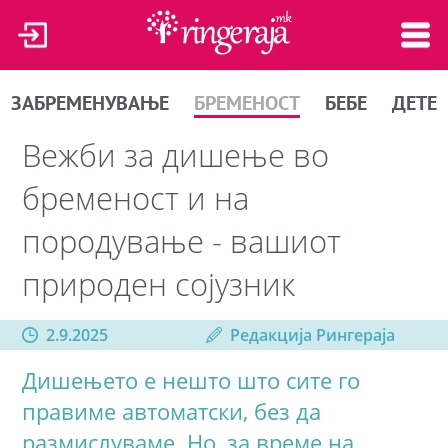
ЗАБРЕМЕНУВАЊЕ
БРЕМЕНОСТ
БЕБЕ
ДЕТЕ
Вежби за дишење во
бременост и на
породување - вашиот
природен сојузник
2.9.2025
Редакција Рингераја
Дишењето е нешто што сите го
правиме автоматски, без да
размислуваме. Но, за време на