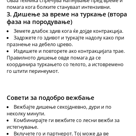
Оваа техника спречува напнување пред време и
помага кога болките стануваат интензивни.
3. Дишење за време на туркање (втора
фаза на породување)
Земете длабок здив кога ќе дојде контракција.
Задржете го здивот и туркајте надолу како при
празнење на дебело црево.
Издишете и повторете ако контракцијата трае.
Правилното дишење овде помага да се
координира туркањето со телото, а истовремено
го штити перинеумот.
Совети за подобро вежбање
Вежбајте дишење секојдневно, дури и по
неколку минути.
Комбинирајте ги вежбите со лесни вежби за
истегнување.
Вклучете го и партнерот. Тој може да ве