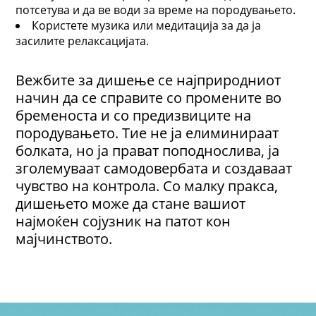
потсетува и да ве води за време на породувањето.
Користете музика или медитација за да ја
засилите релаксацијата.
Вежбите за дишење се најприродниот
начин да се справите со промените во
бременоста и со предизвиците на
породувањето. Тие не ја елиминираат
болката, но ја прават поподнослива, ја
зголемуваат самодовербата и создаваат
чувство на контрола. Со малку пракса,
дишењето може да стане вашиот
најмоќен сојузник на патот кон
мајчинството.