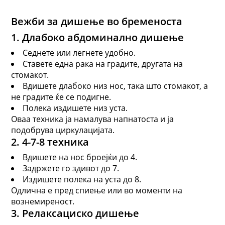
Вежби за дишење во бременоста
1. Длабоко абдоминално дишење
Седнете или легнете удобно.
Ставете една рака на градите, другата на
стомакот.
Вдишете длабоко низ нос, така што стомакот, а
не градите ќе се подигне.
Полека издишете низ уста.
Оваа техника ја намалува напнатоста и ја
подобрува циркулацијата.
2. 4
-
7
-
8 техника
Вдишете на нос броејќи до 4.
Задржете го здивот до 7.
Издишете полека на уста до 8.
Одлична е пред спиење или во моменти на
вознемиреност.
3. Релаксациско дишење