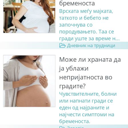
бременоста
Врската меѓу мајката,
таткото и бебето не
започнува со
породувањето. Таа се
гради уште за време н...
Дневник на трудници
Може ли храната да
ја ублажи
непријатноста во
градите?
Чувствителните, болни
или напнати гради се
еден од најраните и
најчести симптоми на
бременоста.