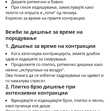
Дишете ритмично и бавно.
При секое издишување, замислувајте како
телото се опушта и „топи“ од тензија.
Корисно за време на првите контракции.
Вежби за дишење за време на
породување
1. Дишење за време на контракции
Кога започнува контракцијата, земете длабок
здив и издишете за смирување.
Продолжете со плитко, ритмичко дишење како
нежно „испуштање на воздух“.
Ова помага да се избегне задржување на здивот и
го намалува стресот.
2. Плитко
брзо дишење
при
интензивни контракции
Вдишувајте и издишувајте брзо, плитко и лесно,
како кученце кое дише.