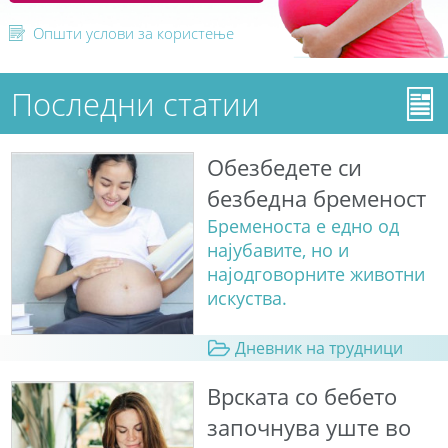
Општи услови за користење
Последни статии
Обезбедете си
безбедна бременост
Бременоста е едно од
најубавите, но и
најодговорните животни
искуства.
Дневник на трудници
Врската со бебето
започнува уште во