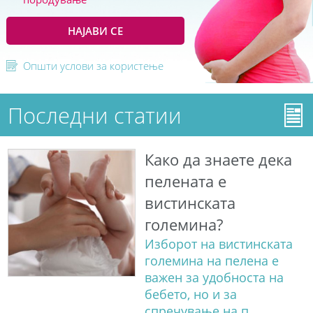
НАЈАВИ СЕ
Општи услови за користење
Последни статии
Како да знаете дека
пелената е
вистинската
големина?
Изборот на вистинската
големина на пелена е
важен за удобноста на
бебето, но и за
спречување на п...