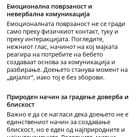
Емоционална поврзаност и
невербална комуникација
Емоционалната поврзаност не се гради
само преку физичкиот контакт, туку и
преку интеракцијата. Погледите,
нежниот глас, начинот на кој мајката
реагира на потребите на бебето
создаваат основа за комуникација и
разбирање. Доењето станува момент на
„дијалог“, иако тој е без зборови.
П
рироден начин за градење доверба и
блискост
Важно е да се нагласи дека доењето не е
единствениот начин за создавање
блискост, но е еден од најприродните и
најинтензивните. Редовните, мирни