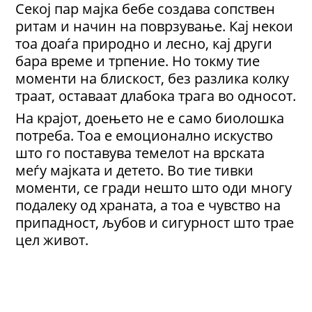
Секој пар мајка бебе создава сопствен
ритам и начин на поврзување. Кај некои
тоа доаѓа природно и лесно, кај други
бара време и трпение. Но токму тие
моменти на блискост, без разлика колку
траат, оставаат длабока трага во односот.
На крајот, доењето не е само биолошка
потреба. Тоа е емоционално искуство
што го поставува темелот на врската
меѓу мајката и детето. Во тие тивки
моменти, се гради нешто што оди многу
подалеку од храната, а тоа е чувство на
припадност, љубов и сигурност што трае
цел живот.