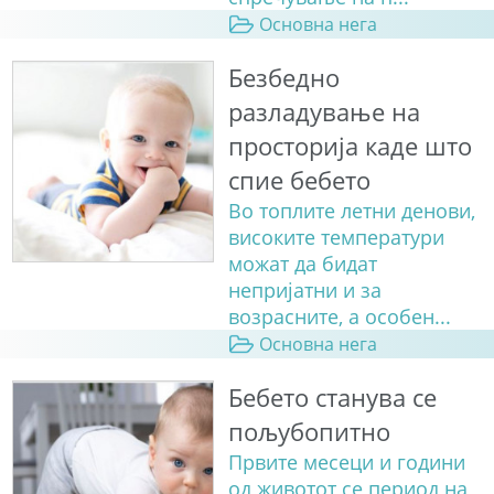
Основна нега
Безбедно
разладување на
просторија каде што
спие бебето
Во топлите летни денови,
високите температури
можат да бидат
непријатни и за
возрасните, а особен...
Основна нега
Бебето станува сe
пољубопитно
Првите месеци и години
од животот се период на