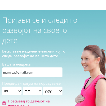
Пријави се и следи го
развојот на своето
дете
Бесплатен неделен е-весник кој го
следи развојот на вашето дете.
Вашата е-адреса
Предвиден датум на породување
Пресметај го датумот на
породување