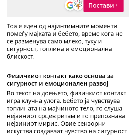
Постави
Тоа е еден од најинтимните моменти
помеѓу мајката и бебето, време кога не
се разменува само млеко, туку и
сигурност, топлина и емоционална
блискост.
Физичкиот контакт како основа за
сигурност и емоционален развој
Во текот на доењето, физичкиот контакт
игра клучна улога. Бебето ја чувствува
топлината на мајчиното тело, го слуша
нејзиниот срцев ритам и го препознава
нејзиниот мирис. Овие сензорни
искуства создаваат чувство на сигурност