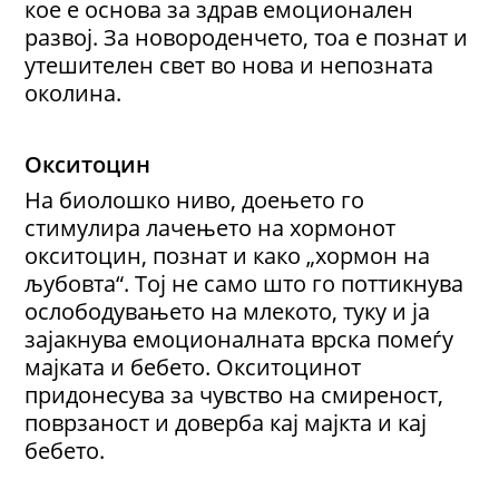
кое е основа за здрав емоционален
развој. За новороденчето, тоа е познат и
утешителен свет во нова и непозната
околина.
Окситоцин
На биолошко ниво, доењето го
стимулира лачењето на хормонот
окситоцин, познат и како „хормон на
љубовта“. Тој не само што го поттикнува
ослободувањето на млекото, туку и ја
зајакнува емоционалната врска помеѓу
мајката и бебето. Окситоцинот
придонесува за чувство на смиреност,
поврзаност и доверба кај мајкта и кај
бебето.