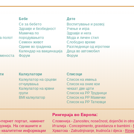
Бебе
Дете
Се за бебето
Воспитување и развој
Здравје и безбедност
Учење и игра
Мамичка по
Здравје и нега
а полот
породувањето
Мода и личен стил
Семеен живот
Слободно време
Одиме во градинка
Разгледници од игротеки
Календар на вакцинација
Деца во автомобил
еменоста
Форум
Форум
ти
Калкулатори
Списоци
Калкулатор на срцеви
Список на имиња
отчукувања
Список на оние кои
Калкулатор на крвни
чекаат две црти
групи
Список на РР Трудници
BMI калкулатор
Список на РР Мамички
Список на РР Татковци
Рингераја во Европа:
интернет портал, наменет
Словенија - Zanositev, nosečnost, dojenčki in otro
онија. На сегашните и
Италија - Concepimento, gravidanza e bambini -
о квалитетни информации
Хрватска - Zatrudnjivanje, trudnoća i djeca -
Ringe