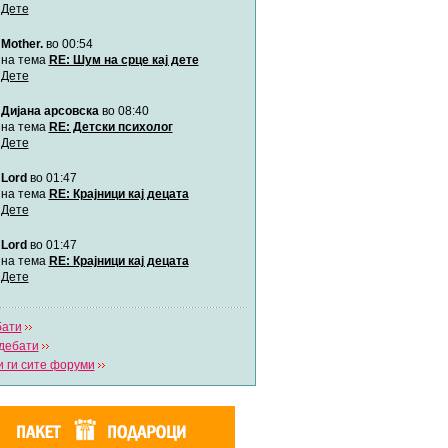
Дете
Mother.
во 00:54
Мими
Автор:
Милен4е
на тема
RE: Шум на срце кај дете
Дете
Дијана арсовска
во 08:40
забава Бремените
Автор:
bobik
на тема
RE: Детски психолог
Дете
Lord
во 01:47
Цааци
Автор:
Цааци
на тема
RE: Крајници кај децата
Дете
Lord
во 01:47
Mimi
Автор:
Miimii
на тема
RE: Крајници кај децата
Дете
бати
Напиши свој дневник
дебати
Погледни ги сите дневници
 ги сите форуми