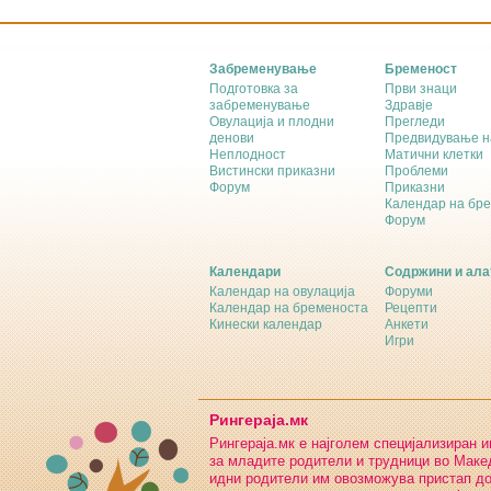
Забременување
Бременост
Подготовка за
Први знаци
забременување
Здравје
Овулација и плодни
Прегледи
денови
Предвидување н
Неплодност
Матични клетки
Вистински приказни
Проблеми
Форум
Приказни
Календар на бр
Форум
Календари
Содржини и ала
Календар на овулација
Форуми
Календар на бременоста
Рецепти
Кинески календар
Анкети
Игри
Рингераја.мк
Рингераја.мк е најголем специјализиран 
за младите родители и трудници во Макед
идни родители им овозможува пристап д