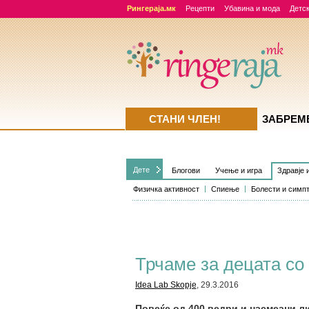
Рингераја.мк
Рецепти
Убавина и мода
Детск
СТАНИ ЧЛЕН!
ЗАБРЕМ
Дете
Блогови
Учење и игра
Здравје 
Физичка активност
Спиење
Болести и симп
Трчаме за децата со
Idea Lab Skopje
, 29.3.2016
Повеќе од 400 ведри и насмеани ли