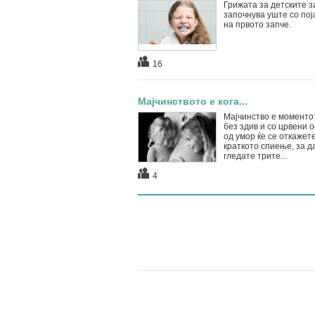
Грижата за детските з
започнува уште со пој
на првото запче.
16
Мајчинството е кога...
Мајчинство е моментот
без здив и со црвени 
од умор ќе се откажет
краткото спиење, за да
гледате трите...
4