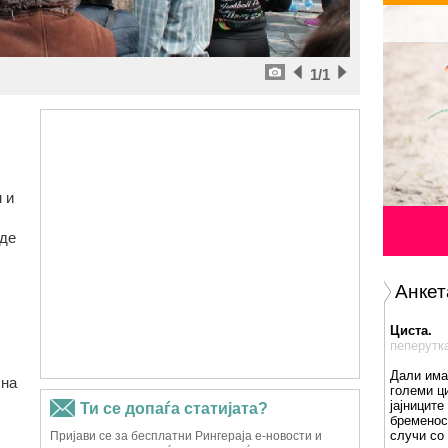
1
/1
 и
иде
Анкет
Циста.
пеперутк
Дали има
 на
големи ц
јајниците
бременос
случи со