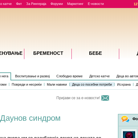
о катче
Фит
За Рингераја
Форуми
Маркетинг
Е-новости
12
ЕНУВАЊE
БРЕМЕНОСТ
БЕБЕ
и нега
Воспитување и развој
Слободно време
Детско катче
Деца во авто
томи
Повреди и несреќи
Мали навики
Деца со посебни потреби
Исхрана
Д
Пријави се за е-новости!
 Даунов синдром
Фо
ца вчера им го разубавија денот на децата со