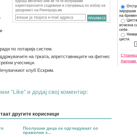
Отстр
хируршки 
на бремен
.
Циста
исчезна с
себе.
и
Немав
цисти.
ради по лотарија систем.
Страница
оддржувачите на трката, апретставниците на фитнес
Направи 
среќни учесници.
Мечувачкиот клуб Ескрим.
ни “Like” и додај свој коментар:
итаат другите корисници
то
Послушни деца се одгледуваат со
правилни з...