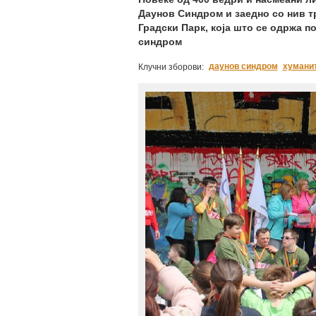
Даунов Синдром и заедно со нив т
Градски Парк, која што се одржа п
синдром
даунов синдром
хуманит
Клучни зборови: