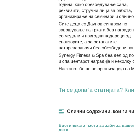
година, како обезбедување сала,
реквизити, стручни лица за работа,
организирање на семинари и слично
Сите деца со Даунов синдром по
завршување на трката беа награден
со медали и пригодни подароци од
спонзорите, а за останатите
натпреварувачи беа обезбедени наг
Synergy Fitness & Spa беа дел од п
и спа центарот наградија и неколку 
Настанот беше во организација на 
Ти се допаѓа статијата? Клик
Слични содржини, кои ги ч
Вистинската паста за заби за ваше
дете