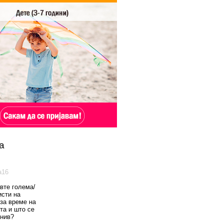
а
а16
вте голема/
исти на
 за време на
та и што се
 нив?