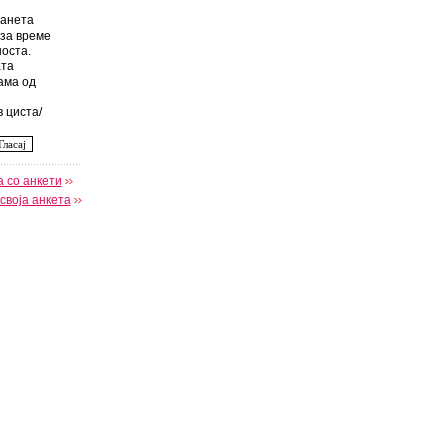
анета
за време
оста.
та
ама од
 циста/
 со анкети
своја анкета