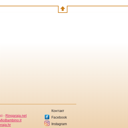
Контакт
ci -
Ringaraja.net
Facebook
MioBambino.it
Instagram
raja.hr