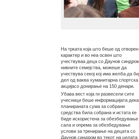
На трката која што беше од отворен
карактер и во неа освен што
учествуваа деца со Даунов синдром
нивните семејства, можеше да
учествува секој кој има желба да б
дел од ваква хуманитарна спортска
акцијасо донирање на 150 денари.
Убава вест која ги развесели сите
учесници беше информацијата дека
планираната сума за собрани
средства била собрана и истата ќе
биде искористена за обезбедување
сала и опрема за обезбедување
услови за тренирање на децата со
Даунов синдром во текот на целата