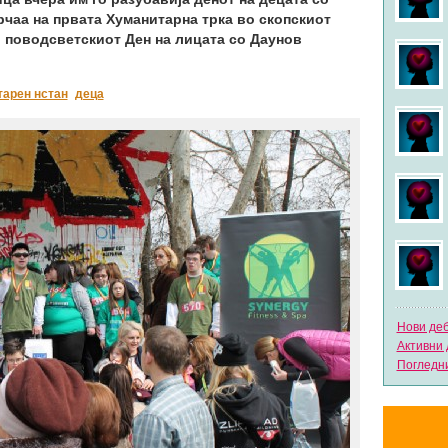
рчаа на првата Хуманитарна трка во скопскиот
о поводсветскиот Ден на лицата со Даунов
арен нстан
деца
Нови де
Активни 
Погледни