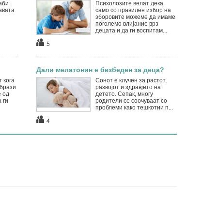
аби
Психолозите велат дека
авата
само со правилен избор на
зборовите можеме да имаме
поголемо влијание врз
децата и да ги воспитам...
5
Дали мелатонин е безбеден за деца?
 кога
Сонот е клучен за растот,
образи
развојот и здравјето на
е од
детето. Сепак, многу
 ги
родители се соочуваат со
проблеми како тешкотии п...
4