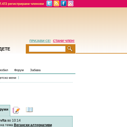
7.472 регистрирани членови
ПРИЈАВИ СЕ!
СТАНИ ЧЛЕН!
ДЕТЕ
мобил
Форум
Забава
етско мени
руми
Дневници
Најнови
содржини
vfta
во 10:14
Хепинес
Автор:
Хепинес
на тема
Вегански алтернативи