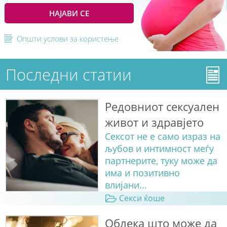
НАЈАВИ СЕ
Општи услови за користење
Последни статии
Редовниот сексуален
живот и здравјето
Сексот не е само израз на
љубов и интимност меѓу
партнерите, туку може да
има и позитивно
влијани...
Секси ќоше
Облека што може да