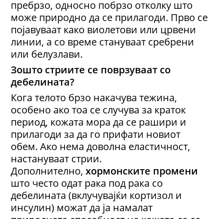
пребрзо, односно побрзо отколку што
може природно да се прилагоди. Прво се
појавуваат како виолетови или црвени
линии, а со време стануваат сребрени
или белузлави.
Зошто
стриите
се поврзуваат со
дебелината?
Кога телото брзо накачува тежина,
особено ако тоа се случува за краток
период, кожата мора да се рашири и
прилагоди за да го прифати новиот
обем. Ако нема доволна еластичност,
настануваат стрии.
Дополнително,
хормонските промени
што често одат рака под рака со
дебелината (вклучувајќи кортизол и
инсулин) можат да ја намалат