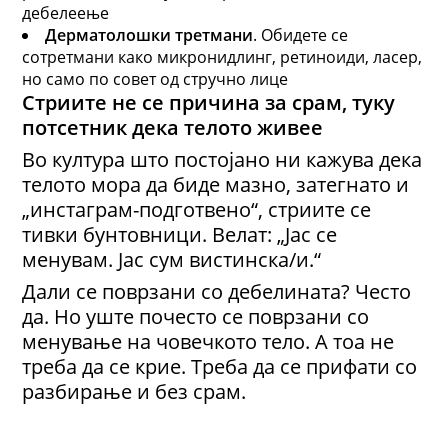
дебелеење
Дерматолошки третмани
. Обидете се
сотретмани како микронидлинг, ретиноиди, ласер,
но само по совет од стручно лице
Стриите не се причина за срам
,
туку
потсетник дека телото живее
Во култура што постојано ни кажува дека
телото мора да биде мазно, затегнато и
„инстаграм-подготвено“, стриите се
тивки бунтовници. Велат: „Јас се
менувам. Јас сум вистинска/и.“
Дали се поврзани со дебелината? Често
да. Но уште почесто се поврзани со
менување на човечкото тело. А тоа не
треба да се крие. Треба да се прифати со
разбирање и без срам.