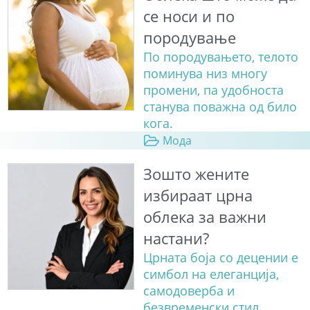
се носи и по
породување
По породувањето, телото
поминува низ многу
промени, па удобноста
станува поважна од било
кога.
Мода
Зошто жените
избираат црна
облека за важни
настани?
Црната боја со децении е
симбол на елеганција,
самодоверба и
безвременски стил.