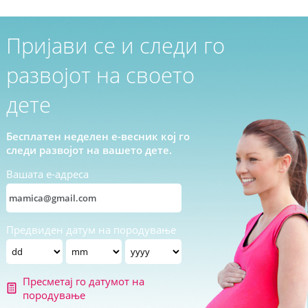
Пријави се и следи го
развојот на своето
дете
Бесплатен неделен е-весник кој го
следи развојот на вашето дете.
Вашата е-адреса
Предвиден датум на породување
Пресметај го датумот на
породување