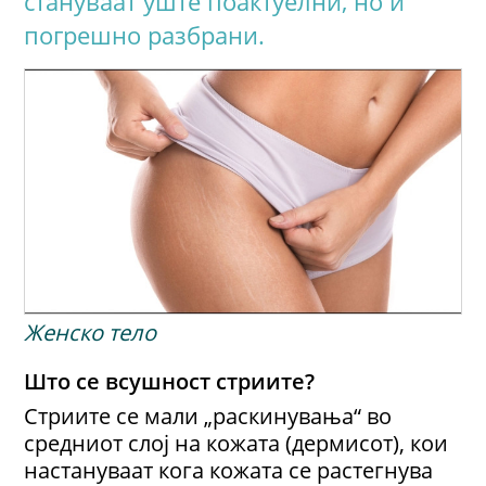
стануваат уште поактуелни, но и
погрешно разбрани.
Женско тело
Што се всушност стриите?
Стриите се мали „раскинувања“ во
средниот слој на кожата (дермисот), кои
настануваат кога кожата се растегнува