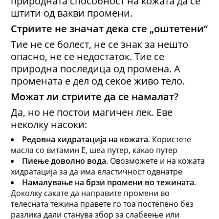
природната способност на кожата да се
штити од вакви промени.
Стриите не значат дека сте „оштетени“
Тие не се болест, не се знак за нешто
опасно, не се недостаток. Тие се
природна последица од промена. А
промената е дел од секое живо тело.
Можат ли
стриите
да се намалат?
Да, но не постои магичен лек. Еве
неколку насоки:
Редовна хидратација на кожата
. Користете
масла со витамин Е, шеа путер, какао путер
Пиење доволно вода
. Овозможете и на кожата
хидратација за да има еластичност одвнатре
Намалување на брзи промени во тежината
.
Доколку сакате да направите промени во
телесната тежина правете го тоа постепено без
разлика дали станува збор за слабеење или